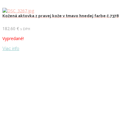
Kožená aktovka z pravej kože v tmavo hnedej farbe č.7378
182.60
€
s DPH
Vypredané!
Viac info