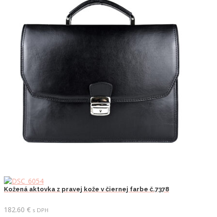
Kožená aktovka z pravej kože v čiernej farbe č.7378
182.60
€
s DPH