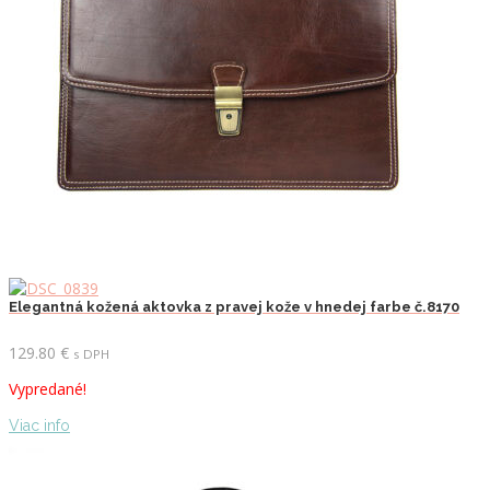
Elegantná kožená aktovka z pravej kože v hnedej farbe č.8170
129.80
€
s DPH
Vypredané!
Viac info