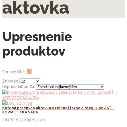
aktovka
Upresnenie
produktov
Cenový filter:
—
Zobraziť:
Usporiadať podľa:
Kožená pracovná aktovka v zelenej farbe č.8129, 2.AKOSŤ –
KOZMETICKÁ VADA
Pôvodná
Aktuálna
349.70
€
120.00
€
s DPH
cena
cena