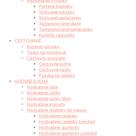
Handmade výrobky
Pletené kabelky
Vyšívané ruksaky
Vyšívané peňaženky
Tamponované diáre
Tamponované peňaženky
Kožené zápisníky
CESTOVANIE
Kožené ruksaky
Tašky na notebook
Cestovný program
Cestovné kufre
Cestovné tašky
Púzdra na obleky
HODVÁB A VLNA
Hodvábne šále
Hodvábne šatky
Hodvábne šatky Slim
Hodvábne kravaty
Hodvábne doplnky do vlasov
Hodvábne čelenky
Hodvábne čelenky Limited
Hodvábne gumičky
Hodvábne gumičky Limited