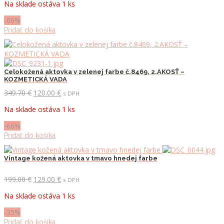
Na sklade ostáva 1 ks
bola:
je:
349.70 €.
120.00 €.
-66%
Pridať do košíka
Celokožená aktovka v zelenej farbe č.8469, 2.AKOSŤ –
KOZMETICKÁ VADA
Pôvodná
Aktuálna
349.70
€
120.00
€
s DPH
cena
cena
Na sklade ostáva 1 ks
bola:
je:
349.70 €.
120.00 €.
-66%
Pridať do košíka
Vintage kožená aktovka v tmavo hnedej farbe
Pôvodná
Aktuálna
199.00
€
129.00
€
s DPH
cena
cena
Na sklade ostáva 1 ks
bola:
je:
199.00 €.
129.00 €.
-35%
Pridať do košíka