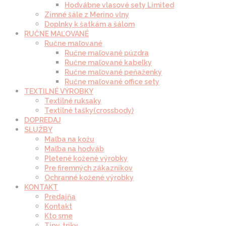
Hodvábne vlasové sety Limited
Zimné šále z Merino vlny
Doplnky k šatkám a šálom
RUČNE MAĽOVANÉ
Ručne maľované
Ručne maľované púzdra
Ručne maľované kabelky
Ručne maľované peňaženky
Ručne maľované office sety
TEXTILNÉ VÝROBKY
Textilné ruksaky
Textilné tašky(crossbody)
DOPREDAJ
SLUŽBY
Maľba na kožu
Maľba na hodváb
Pletené kožené výrobky
Pre firemných zákazníkov
Ochranné kožené výrobky
KONTAKT
Predajňa
Kontakt
Kto sme
Tipy, triky