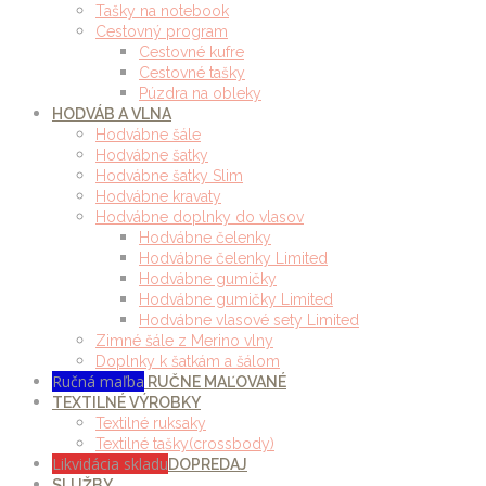
Tašky na notebook
Cestovný program
Cestovné kufre
Cestovné tašky
Púzdra na obleky
HODVÁB A VLNA
Hodvábne šále
Hodvábne šatky
Hodvábne šatky Slim
Hodvábne kravaty
Hodvábne doplnky do vlasov
Hodvábne čelenky
Hodvábne čelenky Limited
Hodvábne gumičky
Hodvábne gumičky Limited
Hodvábne vlasové sety Limited
Zimné šále z Merino vlny
Doplnky k šatkám a šálom
Ručná maľba
RUČNE MAĽOVANÉ
TEXTILNÉ VÝROBKY
Textilné ruksaky
Textilné tašky(crossbody)
Likvidácia skladu
DOPREDAJ
SLUŽBY