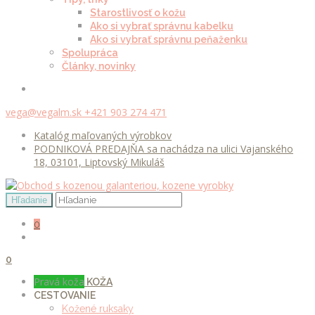
Starostlivosť o kožu
Ako si vybrať správnu kabelku
Ako si vybrať správnu peňaženku
Spolupráca
Články, novinky
vega@vegalm.sk
+421 903 274 471
Katalóg maľovaných výrobkov
PODNIKOVÁ PREDAJŇA sa nachádza na ulici Vajanského
18, 03101, Liptovský Mikuláš
0
0
Pravá koža
KOŽA
CESTOVANIE
Kožené ruksaky