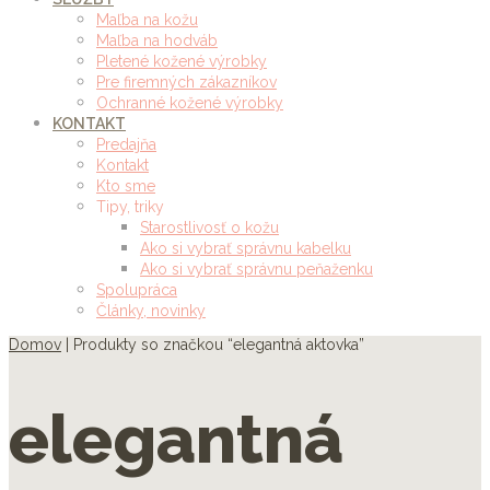
Maľba na kožu
Maľba na hodváb
Pletené kožené výrobky
Pre firemných zákazníkov
Ochranné kožené výrobky
KONTAKT
Predajňa
Kontakt
Kto sme
Tipy, triky
Starostlivosť o kožu
Ako si vybrať správnu kabelku
Ako si vybrať správnu peňaženku
Spolupráca
Články, novinky
Domov
| Produkty so značkou “elegantná aktovka”
elegantná