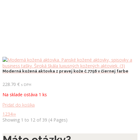
Moderná kožená aktovka z pravej kože č.7756 v čiernej farbe
228.70
€
s DPH
Na sklade ostáva 1 ks
Pridať do košíka
1
2
3
4
›
»
Showing 1 to 12 of 39 (4 Pages)
Máte otázky?