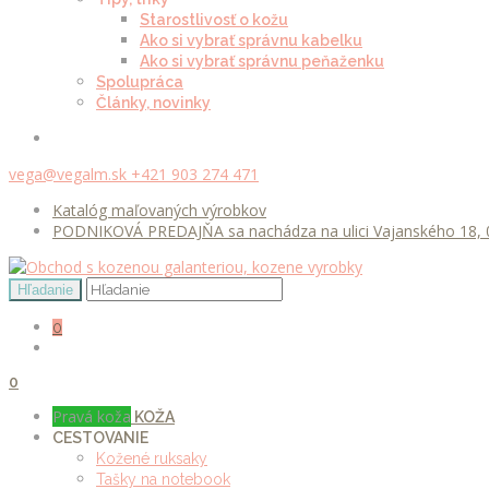
Starostlivosť o kožu
Ako si vybrať správnu kabelku
Ako si vybrať správnu peňaženku
Spolupráca
Články, novinky
vega@vegalm.sk
+421 903 274 471
Katalóg maľovaných výrobkov
PODNIKOVÁ PREDAJŇA sa nachádza na ulici Vajanského 18, 0
0
0
Pravá koža
KOŽA
CESTOVANIE
Kožené ruksaky
Tašky na notebook