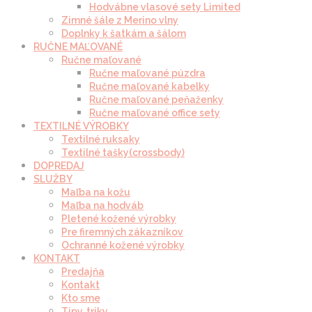
Hodvábne vlasové sety Limited
Zimné šále z Merino vlny
Doplnky k šatkám a šálom
RUČNE MAĽOVANÉ
Ručne maľované
Ručne maľované púzdra
Ručne maľované kabelky
Ručne maľované peňaženky
Ručne maľované office sety
TEXTILNÉ VÝROBKY
Textilné ruksaky
Textilné tašky(crossbody)
DOPREDAJ
SLUŽBY
Maľba na kožu
Maľba na hodváb
Pletené kožené výrobky
Pre firemných zákazníkov
Ochranné kožené výrobky
KONTAKT
Predajňa
Kontakt
Kto sme
Tipy, triky