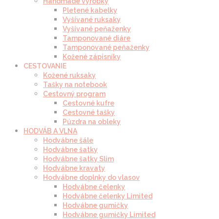
Handmade výrobky
Pletené kabelky
Vyšívané ruksaky
Vyšívané peňaženky
Tamponované diáre
Tamponované peňaženky
Kožené zápisníky
CESTOVANIE
Kožené ruksaky
Tašky na notebook
Cestovný program
Cestovné kufre
Cestovné tašky
Púzdra na obleky
HODVÁB A VLNA
Hodvábne šále
Hodvábne šatky
Hodvábne šatky Slim
Hodvábne kravaty
Hodvábne doplnky do vlasov
Hodvábne čelenky
Hodvábne čelenky Limited
Hodvábne gumičky
Hodvábne gumičky Limited