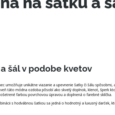
a na šatku a š
a šál v podobe kvetov
ec umožňuje unikátne viazanie a upevnenie šatky či šálu spôsobmi, a
oveň táto módna ozdoba pôsobí ako skvelý doplnok, klenot, šperk ktor
dne ošetrené farbou povrchovou úpravou a doplnená o farebné sklíčka.
inácii s hodvábnou šatkou sa jedná o hodnotný a luxusný darček, kt