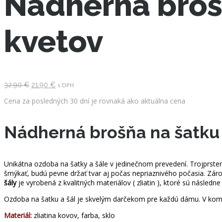
Nádherná brošň
kvetov
Pôvodná
Aktuálna
32.90
€
21.90
€
s DPH
cena
cena
bola:
je:
Cena za posledných 30 dní je rovnaká ako aktuálna cena
32.90 €.
21.90 €.
Nádherná brošňa na šatku 
Unikátna ozdoba na šatky a šále v jedinečnom prevedení. Trojprsten
šmýkať, budú pevne držať tvar aj počas nepriaznivého počasia. Zár
šály
je vyrobená z kvalitných materiálov ( zliatin ), ktoré sú násle
Ozdoba na šatku a šál je skvelým darčekom pre každú dámu. V komb
Materiál:
zliatina kovov, farba, sklo