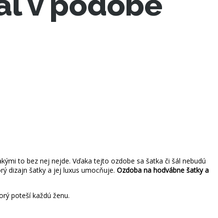
ál v podobe
kými to bez nej nejde. Vďaka tejto ozdobe sa šatka či šál nebudú
ý dizajn šatky a jej luxus umocňuje.
Ozdoba na hodvábne šatky a
orý poteší každú ženu.