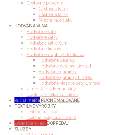
Cestovný program
Cestovné kufre
Cestovné tašky
Púzdra na obleky
HODVÁB A VLNA
Hodvábne šále
Hodvábne šatky
Hodvábne šatky Slim
Hodvábne kravaty
Hodvábne doplnky do vlasov
Hodvábne čelenky
Hodvábne čelenky Limited
Hodvábne gumičky
Hodvábne gumičky Limited
Hodvábne vlasové sety Limited
Zimné šále z Merino vlny
Doplnky k šatkám a šálom
Ručná maľba
RUČNE MAĽOVANÉ
TEXTILNÉ VÝROBKY
Textilné ruksaky
Textilné tašky(crossbody)
Likvidácia skladu
DOPREDAJ
SLUŽBY
Maľba na kožu