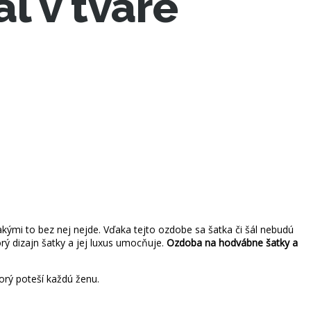
l v tvare
kými to bez nej nejde. Vďaka tejto ozdobe sa šatka či šál nebudú
ý dizajn šatky a jej luxus umocňuje.
Ozdoba na hodvábne šatky a
orý poteší každú ženu.