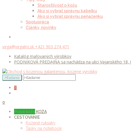
Starostlivosť o kožu
Ako si vybrať správnu kabelku
Ako si vybrať správnu peňaženku
Spolupráca
Články, novinky
vega@vegalm.sk
+421 903 274 471
Katalóg maľovaných výrobkov
PODNIKOVÁ PREDAJŇA sa nachádza na ulici Vajanského 18, 0
0
0
Pravá koža
KOŽA
CESTOVANIE
Kožené ruksaky
Tašky na notebook