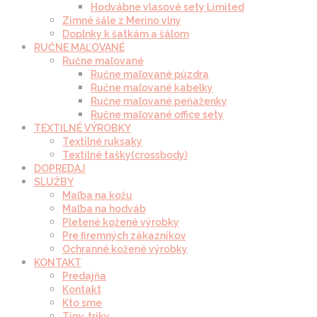
Hodvábne vlasové sety Limited
Zimné šále z Merino vlny
Doplnky k šatkám a šálom
RUČNE MAĽOVANÉ
Ručne maľované
Ručne maľované púzdra
Ručne maľované kabelky
Ručne maľované peňaženky
Ručne maľované office sety
TEXTILNÉ VÝROBKY
Textilné ruksaky
Textilné tašky(crossbody)
DOPREDAJ
SLUŽBY
Maľba na kožu
Maľba na hodváb
Pletené kožené výrobky
Pre firemných zákazníkov
Ochranné kožené výrobky
KONTAKT
Predajňa
Kontakt
Kto sme
Tipy, triky