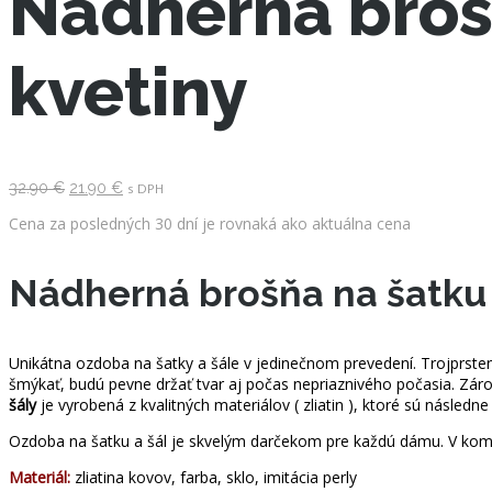
Nádherná brošň
kvetiny
Pôvodná
Aktuálna
32.90
€
21.90
€
s DPH
cena
cena
bola:
je:
Cena za posledných 30 dní je rovnaká ako aktuálna cena
32.90 €.
21.90 €.
Nádherná brošňa na šatku a
Unikátna ozdoba na šatky a šále v jedinečnom prevedení. Trojprsten
šmýkať, budú pevne držať tvar aj počas nepriaznivého počasia. Zár
šály
je vyrobená z kvalitných materiálov ( zliatin ), ktoré sú násle
Ozdoba na šatku a šál je skvelým darčekom pre každú dámu. V komb
Materiál:
zliatina kovov, farba, sklo, imitácia perly