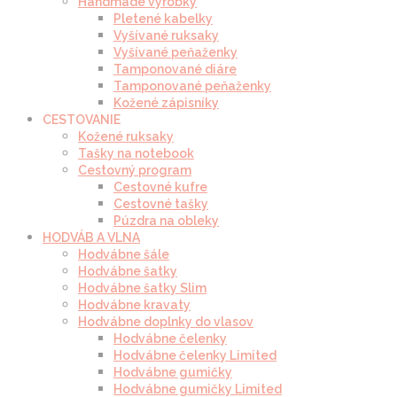
Handmade výrobky
Pletené kabelky
Vyšívané ruksaky
Vyšívané peňaženky
Tamponované diáre
Tamponované peňaženky
Kožené zápisníky
CESTOVANIE
Kožené ruksaky
Tašky na notebook
Cestovný program
Cestovné kufre
Cestovné tašky
Púzdra na obleky
HODVÁB A VLNA
Hodvábne šále
Hodvábne šatky
Hodvábne šatky Slim
Hodvábne kravaty
Hodvábne doplnky do vlasov
Hodvábne čelenky
Hodvábne čelenky Limited
Hodvábne gumičky
Hodvábne gumičky Limited