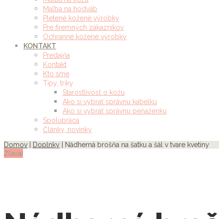
Maľba na hodváb
Pletené kožené výrobky
Pre firemných zákazníkov
Ochranné kožené výrobky
KONTAKT
Predajňa
Kontakt
Kto sme
Tipy, triky
Starostlivosť o kožu
Ako si vybrať správnu kabelku
Ako si vybrať správnu peňaženku
Spolupráca
Články, novinky
Domov
|
Doplnky
| Nádherná brošňa na šatku a šál v tvare kvetiny
Zľava!