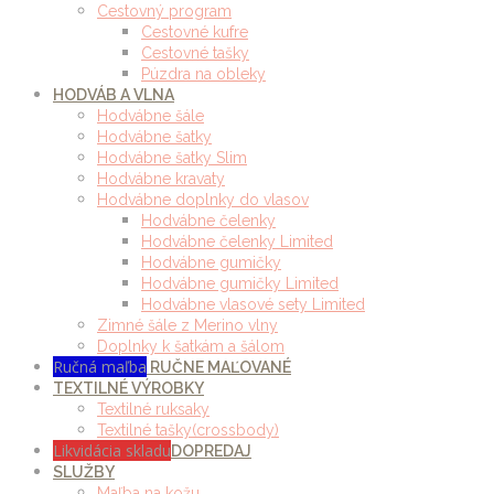
Cestovný program
Cestovné kufre
Cestovné tašky
Púzdra na obleky
HODVÁB A VLNA
Hodvábne šále
Hodvábne šatky
Hodvábne šatky Slim
Hodvábne kravaty
Hodvábne doplnky do vlasov
Hodvábne čelenky
Hodvábne čelenky Limited
Hodvábne gumičky
Hodvábne gumičky Limited
Hodvábne vlasové sety Limited
Zimné šále z Merino vlny
Doplnky k šatkám a šálom
Ručná maľba
RUČNE MAĽOVANÉ
TEXTILNÉ VÝROBKY
Textilné ruksaky
Textilné tašky(crossbody)
Likvidácia skladu
DOPREDAJ
SLUŽBY
Maľba na kožu