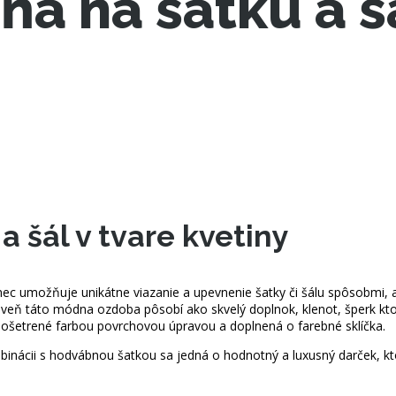
a na šatku a šá
 šál v tvare kvetiny
ec umožňuje unikátne viazanie a upevnenie šatky či šálu spôsobmi, a
oveň táto módna ozdoba pôsobí ako skvelý doplnok, klenot, šperk ktor
dne ošetrené farbou povrchovou úpravou a doplnená o farebné sklíčka.
inácii s hodvábnou šatkou sa jedná o hodnotný a luxusný darček, kt