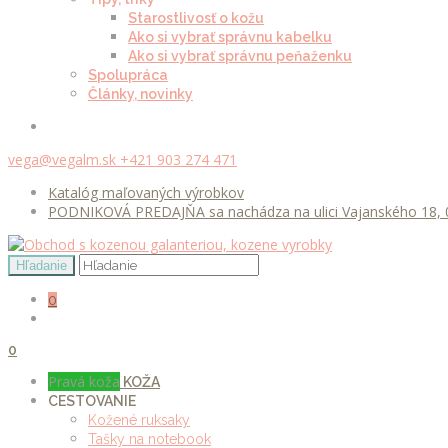
Starostlivosť o kožu
Ako si vybrať správnu kabelku
Ako si vybrať správnu peňaženku
Spolupráca
Články, novinky
vega@vegalm.sk
+421 903 274 471
Katalóg maľovaných výrobkov
PODNIKOVÁ PREDAJŇA sa nachádza na ulici Vajanského 18, 0
0
0
Pravá koža
KOŽA
CESTOVANIE
Kožené ruksaky
Tašky na notebook