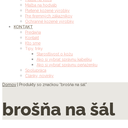
Maľba na hodváb
Pletené kožené výrobky
Pre firemných zákazníkov
Ochranné kožené výrobky
KONTAKT
Predajňa
Kontakt
Kto sme
Tipy, triky
Starostlivosť o kožu
Ako si vybrať správnu kabelku
Ako si vybrať správnu peňaženku
Spolupráca
Články, novinky
Domov
| Produkty so značkou “brošňa na šál”
brošňa na šál