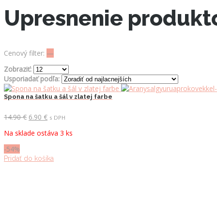
Upresnenie produkt
Cenový filter:
—
Zobraziť:
Usporiadať podľa:
Spona na šatku a šál v zlatej farbe
Pôvodná
Aktuálna
14.90
€
6.90
€
s DPH
cena
cena
Na sklade ostáva 3 ks
bola:
je:
14.90 €.
6.90 €.
-54%
Pridať do košíka