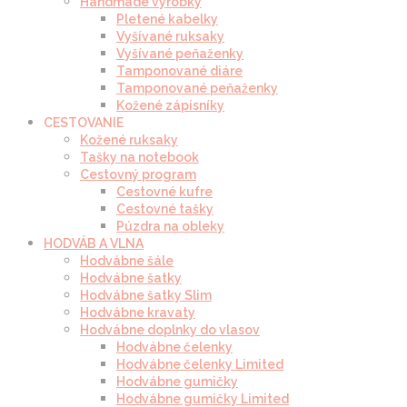
Handmade výrobky
Pletené kabelky
Vyšívané ruksaky
Vyšívané peňaženky
Tamponované diáre
Tamponované peňaženky
Kožené zápisníky
CESTOVANIE
Kožené ruksaky
Tašky na notebook
Cestovný program
Cestovné kufre
Cestovné tašky
Púzdra na obleky
HODVÁB A VLNA
Hodvábne šále
Hodvábne šatky
Hodvábne šatky Slim
Hodvábne kravaty
Hodvábne doplnky do vlasov
Hodvábne čelenky
Hodvábne čelenky Limited
Hodvábne gumičky
Hodvábne gumičky Limited