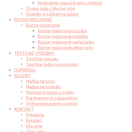
Hodvábne vlasové sety Limited
Zimné šále z Merino vlny
Doplnky k šatkám a šálom
RUČNE MAĽOVANÉ
Ručne maľované
Ručne maľované púzdra
Ručne maľované kabelky
Ručne maľované peňaženky
Ručne maľované office sety
TEXTILNÉ VÝROBKY
Textilné ruksaky
Textilné tašky(crossbody)
DOPREDAJ
SLUŽBY
Maľba na kožu
Maľba na hodváb
Pletené kožené výrobky
Pre firemných zákazníkov
Ochranné kožené výrobky
KONTAKT
Predajňa
Kontakt
Kto sme
Tipy, triky