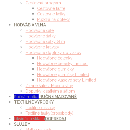
Cestovný program
Cestovné kufre
Cestovné tašky
Púzdra na obleky
HODVÁB A VLNA
Hodvábne šále
Hodvábne šatky
Hodvábne šatky Slim
Hodvábne kravaty
Hodvábne doplnky do vlasov
Hodvábne čelenky
Hodvábne čelenky Limited
Hodvábne gumičky
Hodvábne gumičky Limited
Hodvábne vlasové sety Limited
Zimné šále z Merino vlny
Doplnky k šatkám a šálom
Ručná maľba
RUČNE MAĽOVANÉ
TEXTILNÉ VÝROBKY
Textilné ruksaky
Textilné tašky(crossbody)
Likvidácia skladu
DOPREDAJ
SLUŽBY
Maľba na kožu