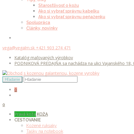
Starostlivosť o kožu
Ako si vybrať správnu kabelku
Ako si vybrať správnu peňaženku
Spolupráca
Články, novinky
vega@vegalm.sk
+421 903 274 471
Katalóg maľovaných výrobkov
PODNIKOVÁ PREDAJŇA sa nachádza na ulici Vajanského 18, 0
0
0
Pravá koža
KOŽA
CESTOVANIE
Kožené ruksaky
Tašky na notebook