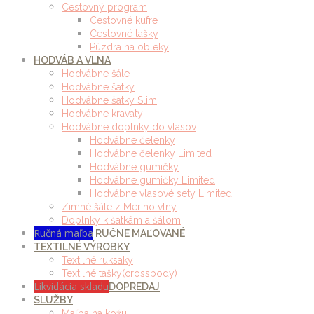
Cestovný program
Cestovné kufre
Cestovné tašky
Púzdra na obleky
HODVÁB A VLNA
Hodvábne šále
Hodvábne šatky
Hodvábne šatky Slim
Hodvábne kravaty
Hodvábne doplnky do vlasov
Hodvábne čelenky
Hodvábne čelenky Limited
Hodvábne gumičky
Hodvábne gumičky Limited
Hodvábne vlasové sety Limited
Zimné šále z Merino vlny
Doplnky k šatkám a šálom
Ručná maľba
RUČNE MAĽOVANÉ
TEXTILNÉ VÝROBKY
Textilné ruksaky
Textilné tašky(crossbody)
Likvidácia skladu
DOPREDAJ
SLUŽBY
Maľba na kožu