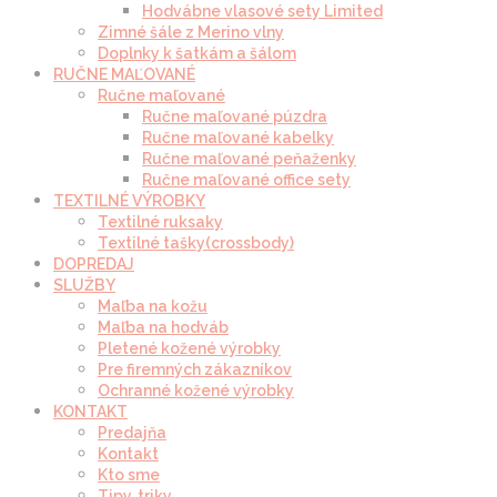
Hodvábne vlasové sety Limited
Zimné šále z Merino vlny
Doplnky k šatkám a šálom
RUČNE MAĽOVANÉ
Ručne maľované
Ručne maľované púzdra
Ručne maľované kabelky
Ručne maľované peňaženky
Ručne maľované office sety
TEXTILNÉ VÝROBKY
Textilné ruksaky
Textilné tašky(crossbody)
DOPREDAJ
SLUŽBY
Maľba na kožu
Maľba na hodváb
Pletené kožené výrobky
Pre firemných zákazníkov
Ochranné kožené výrobky
KONTAKT
Predajňa
Kontakt
Kto sme
Tipy, triky