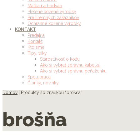
Maľba na hodváb
Pletené kožené výrobky
Pre firemných zákazníkov
Ochranné kožené výrobky
KONTAKT
Predajňa
Kontakt
Kto sme
Tipy, triky
Starostlivosť o kožu
Ako si vybrať správnu kabelku
Ako si vybrať správnu peňaženku
Spolupráca
Články, novinky
Domov
| Produkty so značkou “brošňa”
brošňa