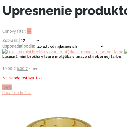
Upresnenie produkt
Cenový filter:
—
Zobraziť:
Usporiadať podľa:
Luxusná mini brošňa v tvare motýlika v tmavo striebornej farbe
Pôvodná
Aktuálna
19.00
€
6.00
€
s DPH
cena
cena
Na sklade ostáva 1 ks
bola:
je:
19.00 €.
6.00 €.
-68%
Pridať do košíka