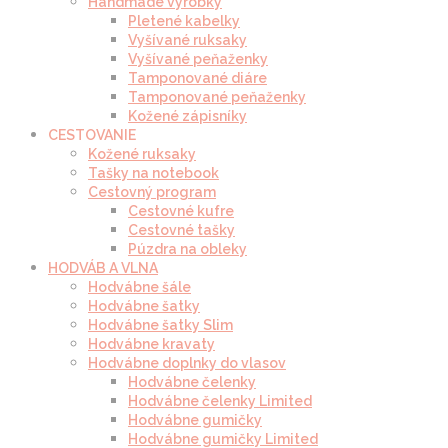
Handmade výrobky
Pletené kabelky
Vyšívané ruksaky
Vyšívané peňaženky
Tamponované diáre
Tamponované peňaženky
Kožené zápisníky
CESTOVANIE
Kožené ruksaky
Tašky na notebook
Cestovný program
Cestovné kufre
Cestovné tašky
Púzdra na obleky
HODVÁB A VLNA
Hodvábne šále
Hodvábne šatky
Hodvábne šatky Slim
Hodvábne kravaty
Hodvábne doplnky do vlasov
Hodvábne čelenky
Hodvábne čelenky Limited
Hodvábne gumičky
Hodvábne gumičky Limited