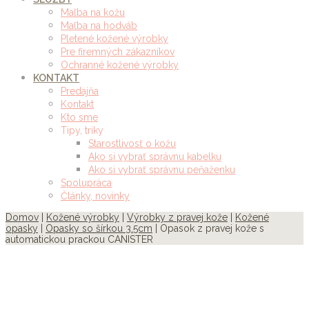
Maľba na kožu
Maľba na hodváb
Pletené kožené výrobky
Pre firemných zákazníkov
Ochranné kožené výrobky
KONTAKT
Predajňa
Kontakt
Kto sme
Tipy, triky
Starostlivosť o kožu
Ako si vybrať správnu kabelku
Ako si vybrať správnu peňaženku
Spolupráca
Články, novinky
Domov
|
Kožené výrobky
|
Výrobky z pravej kože
|
Kožené
opasky
|
Opasky so šírkou 3.5cm
| Opasok z pravej kože s
automatickou prackou CANISTER