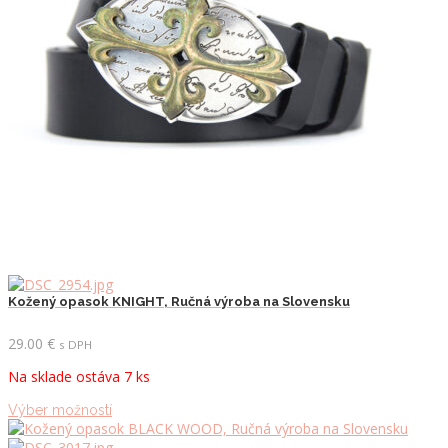
vybrať
na
stránke
produktu.
Kožený opasok KNIGHT, Ručná výroba na Slovensku
29.00
€
s DPH
Na sklade ostáva 7 ks
Tento
Výber možností
produkt
má