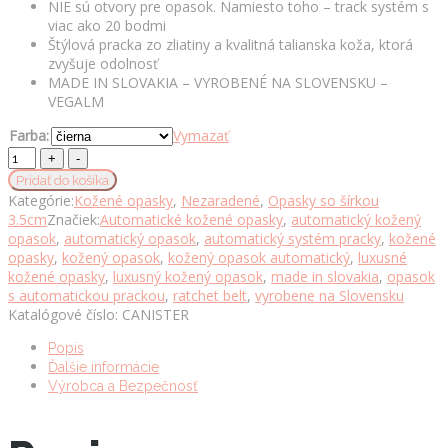
NIE sú otvory pre opasok. Namiesto toho – track systém s
viac ako 20 bodmi
Štýlová pracka zo zliatiny a kvalitná talianska koža, ktorá
zvyšuje odolnosť
MADE IN SLOVAKIA – VYROBENÉ NA SLOVENSKU –
VEGALM
Farba:
Vymazať
Opasok
z
Pridať do košíka
pravej
Kategórie:
Kožené opasky
,
Nezaradené
,
Opasky so šírkou
kože
3.5cm
Značiek:
Automatické kožené opasky
,
automatický kožený
s
opasok
,
automatický opasok
,
automatický systém pracky
,
kožené
automatickou
opasky
,
kožený opasok
,
kožený opasok automatický
,
luxusné
prackou
kožené opasky
,
luxusný kožený opasok
,
made in slovakia
,
opasok
CANISTER
s automatickou prackou
,
ratchet belt
,
vyrobene na Slovensku
množstvo
Katalógové číslo:
CANISTER
Popis
Ďalšie informácie
Výrobca a Bezpečnosť