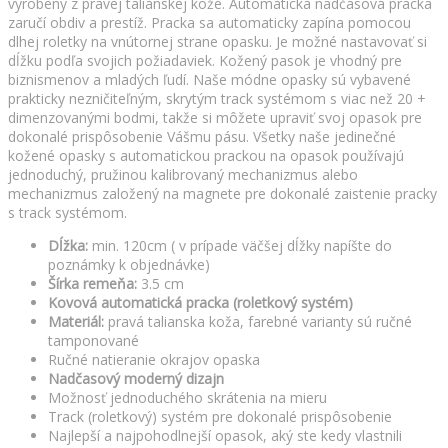
vyrobený z pravej talianskej kože. Automatická nadčasová pracka
zaručí obdiv a prestíž. Pracka sa automaticky zapína pomocou
dlhej roletky na vnútornej strane opasku. Je možné nastavovať si
dĺžku podľa svojich požiadaviek. Kožený pasok je vhodný pre
biznismenov a mladých ľudí. Naše módne opasky sú vybavené
prakticky nezničiteľným, skrytým track systémom s viac než 20 +
dimenzovanými bodmi, takže si môžete upraviť svoj opasok pre
dokonalé prispôsobenie Vášmu pásu. Všetky naše jedinečné
kožené opasky s automatickou prackou na opasok používajú
jednoduchý, pružinou kalibrovaný mechanizmus alebo
mechanizmus založený na magnete pre dokonalé zaistenie pracky
s track systémom.
Dĺžka:
min. 120cm ( v prípade väčšej dĺžky napíšte do
poznámky k objednávke)
Šírka remeňa:
3.5 cm
Kovová automatická pracka (roletkový systém)
Materiál:
pravá talianska koža, farebné varianty sú ručné
tamponované
Ručné natieranie okrajov opaska
Nadčasový moderný dizajn
Možnosť jednoduchého skrátenia na mieru
Track (roletkový) systém pre dokonalé prispôsobenie
Najlepší a najpohodlnejší opasok, aký ste kedy vlastnili