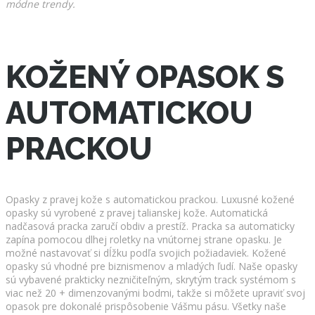
módne trendy.
KOŽENÝ OPASOK S
AUTOMATICKOU
PRACKOU
Opasky z pravej kože s automatickou prackou. Luxusné kožené
opasky sú vyrobené z pravej talianskej kože. Automatická
nadčasová pracka zaručí obdiv a prestíž. Pracka sa automaticky
zapína pomocou dlhej roletky na vnútornej strane opasku. Je
možné nastavovať si dĺžku podľa svojich požiadaviek. Kožené
opasky sú vhodné pre biznismenov a mladých ľudí. Naše opasky
sú vybavené prakticky nezničiteľným, skrytým track systémom s
viac než 20 + dimenzovanými bodmi, takže si môžete upraviť svoj
opasok pre dokonalé prispôsobenie Vášmu pásu. Všetky naše