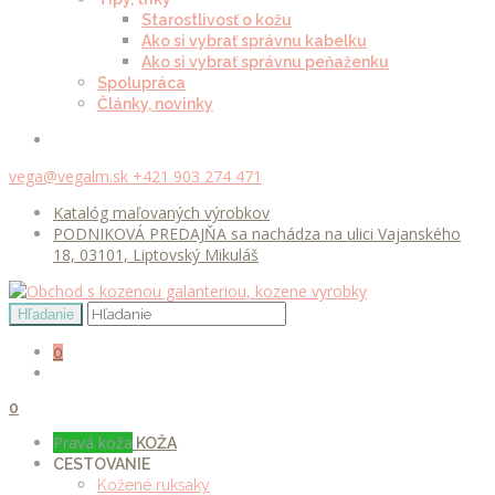
Starostlivosť o kožu
Ako si vybrať správnu kabelku
Ako si vybrať správnu peňaženku
Spolupráca
Články, novinky
vega@vegalm.sk
+421 903 274 471
Katalóg maľovaných výrobkov
PODNIKOVÁ PREDAJŇA sa nachádza na ulici Vajanského
18, 03101, Liptovský Mikuláš
0
0
Pravá koža
KOŽA
CESTOVANIE
Kožené ruksaky