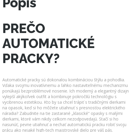
Popis
PREČO
AUTOMATICKÉ
PRACKY?
Automatické pracky sú dokonalou kombináciou štýlu a pohodlia.
Vďaka svojmu inovatívnemu a ľahko nastaviteľnému mechanizmu
ponúkajú bezproblémové nosenie. Ich moderný a elegantný dizajn
vylepší akýkoľvek outfit a kombinuje pokročilú technológiu s
vycibrenou estetikou. Kto by sa chcel trápiť s tradičnými dierkami
na opasok, keď si ho môžete utiahnuť s presnosťou elektrického
náradia? Zabudnite na tie zastarané „klasické“ opasky s malými
dierkami, ktoré vám nikdy celkom nezodpovedajú. Stačí si ho
nasunúť, pevne utiahnuť a nechať automatickú pracku robiť svoju
prácu ako nejaké high-tech majstrovské dielo pre váš pás.