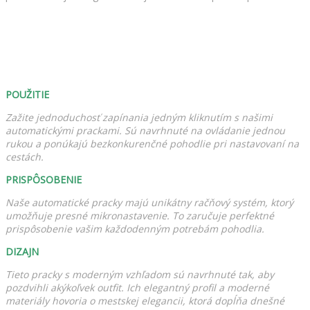
POUŽITIE
Zažite jednoduchosť zapínania jedným kliknutím s našimi
automatickými prackami. Sú navrhnuté na ovládanie jednou
rukou a ponúkajú bezkonkurenčné pohodlie pri nastavovaní na
cestách.
PRISPÔSOBENIE
Naše automatické pracky majú unikátny račňový systém, ktorý
umožňuje presné mikronastavenie. To zaručuje perfektné
prispôsobenie vašim každodenným potrebám pohodlia.
DIZAJN
Tieto pracky s moderným vzhľadom sú navrhnuté tak, aby
pozdvihli akýkoľvek outfit. Ich elegantný profil a moderné
materiály hovoria o mestskej elegancii, ktorá dopĺňa dnešné