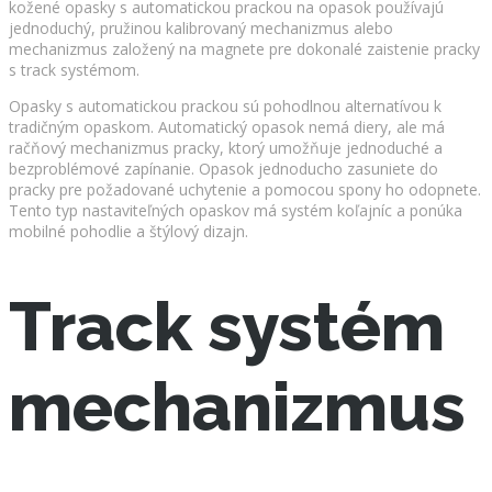
kožené opasky s automatickou prackou na opasok používajú
jednoduchý, pružinou kalibrovaný mechanizmus alebo
mechanizmus založený na magnete pre dokonalé zaistenie pracky
s track systémom.
Opasky s automatickou prackou sú pohodlnou alternatívou k
tradičným opaskom. Automatický opasok nemá diery, ale má
račňový mechanizmus pracky, ktorý umožňuje jednoduché a
bezproblémové zapínanie. Opasok jednoducho zasuniete do
pracky pre požadované uchytenie a pomocou spony ho odopnete.
Tento typ nastaviteľných opaskov má systém koľajníc a ponúka
mobilné pohodlie a štýlový dizajn.
Track systém
mechanizmus