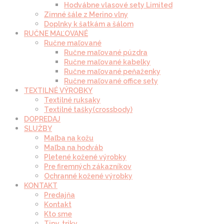
Hodvábne vlasové sety Limited
Zimné šále z Merino vlny
Doplnky k šatkám a šálom
RUČNE MAĽOVANÉ
Ručne maľované
Ručne maľované púzdra
Ručne maľované kabelky
Ručne maľované peňaženky
Ručne maľované office sety
TEXTILNÉ VÝROBKY
Textilné ruksaky
Textilné tašky(crossbody)
DOPREDAJ
SLUŽBY
Maľba na kožu
Maľba na hodváb
Pletené kožené výrobky
Pre firemných zákazníkov
Ochranné kožené výrobky
KONTAKT
Predajňa
Kontakt
Kto sme
Tipy, triky