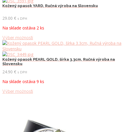
Kožený opasok YARD, Ručná výroba na Slovensku
29.00
€
s DPH
Na sklade ostáva 2 ks
Tento
Výber možností
produkt
má
viacero
variantov.
Kožený opasok PEARL GOLD, šírka 3.3cm, Ručná výroba na
Slovensku
Možnosti
si
24.90
€
s DPH
môžete
Na sklade ostáva 9 ks
vybrať
na
Tento
Výber možností
stránke
produkt
produktu.
má
viacero
variantov.
Možnosti
si
môžete