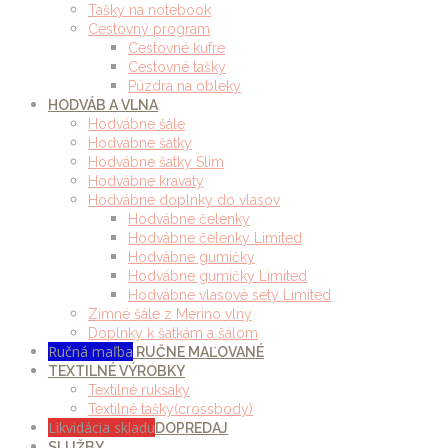
Tašky na notebook
Cestovný program
Cestovné kufre
Cestovné tašky
Púzdra na obleky
HODVÁB A VLNA
Hodvábne šále
Hodvábne šatky
Hodvábne šatky Slim
Hodvábne kravaty
Hodvábne doplnky do vlasov
Hodvábne čelenky
Hodvábne čelenky Limited
Hodvábne gumičky
Hodvábne gumičky Limited
Hodvábne vlasové sety Limited
Zimné šále z Merino vlny
Doplnky k šatkám a šálom
Ručná maľba
RUČNE MAĽOVANÉ
TEXTILNÉ VÝROBKY
Textilné ruksaky
Textilné tašky(crossbody)
Likvidácia skladu
DOPREDAJ
SLUŽBY