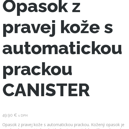
Opasok z
pravej kože s
automatickou
prackou
CANISTER
49.90
€
s DPH
Opasok z pravej kože s automatickou prackou. Kožený opasok je