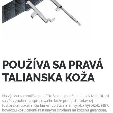
POUŽÍVA SA PRAVÁ
TALIANSKA KOŽA
Na výrobu sa používa pravá koža od spoločnosti Lo Stivale, ktorá
sa vždy zaoberala spracovaním kože podľa starodávnej
toskánskej tradície. Garbiareň Lo Stivale Srl vyrába
vysokokvalitnú
hovädziu kožu činenú rastlinnými činidlami na koženú galantériu,