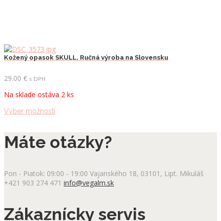
Kožený opasok SKULL, Ručná výroba na Slovensku
29.00
€
s DPH
Na sklade ostáva 2 ks
Tento
Výber možností
produkt
má
Máte otázky?
viacero
variantov.
Možnosti
si
Pon - Piatok: 09:00 - 19:00
Vajanského 18, 03101, Lipt. Mikuláš
môžete
+421 903 274 471
info@vegalm.sk
vybrať
na
stránke
Zákaznícky servis
produktu.