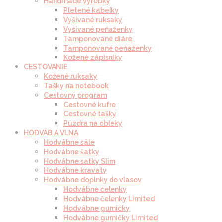
Handmade výrobky
Pletené kabelky
Vyšívané ruksaky
Vyšívané peňaženky
Tamponované diáre
Tamponované peňaženky
Kožené zápisníky
CESTOVANIE
Kožené ruksaky
Tašky na notebook
Cestovný program
Cestovné kufre
Cestovné tašky
Púzdra na obleky
HODVÁB A VLNA
Hodvábne šále
Hodvábne šatky
Hodvábne šatky Slim
Hodvábne kravaty
Hodvábne doplnky do vlasov
Hodvábne čelenky
Hodvábne čelenky Limited
Hodvábne gumičky
Hodvábne gumičky Limited