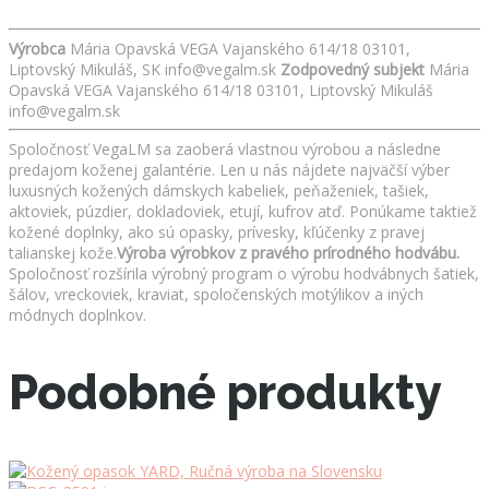
Výrobca
Mária Opavská VEGA Vajanského 614/18 03101,
Liptovský Mikuláš, SK info@vegalm.sk
Zodpovedný subjekt
Mária
Opavská VEGA Vajanského 614/18 03101, Liptovský Mikuláš
info@vegalm.sk
Spoločnosť VegaLM sa zaoberá vlastnou výrobou a následne
predajom koženej galantérie. Len u nás nájdete najväčší výber
luxusných kožených dámskych kabeliek, peňaženiek, tašiek,
aktoviek, púzdier, dokladoviek, etují, kufrov atď. Ponúkame taktiež
kožené doplnky, ako sú opasky, prívesky, kľúčenky z pravej
talianskej kože.
Výroba výrobkov z pravého prírodného hodvábu.
Spoločnosť rozšírila výrobný program o výrobu hodvábnych šatiek,
šálov, vreckoviek, kraviat, spoločenských motýlikov a iných
módnych doplnkov.
Podobné produkty