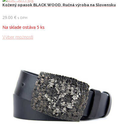
viacero
Kožený opasok BLACK WOOD, Ručná výroba na Slovensku
variantov.
Možnosti
29.00
€
s DPH
si
Na sklade ostáva 5 ks
môžete
vybrať
Tento
Výber možností
na
produkt
stránke
má
produktu.
viacero
variantov.
Možnosti
si
môžete
vybrať
na
stránke
produktu.