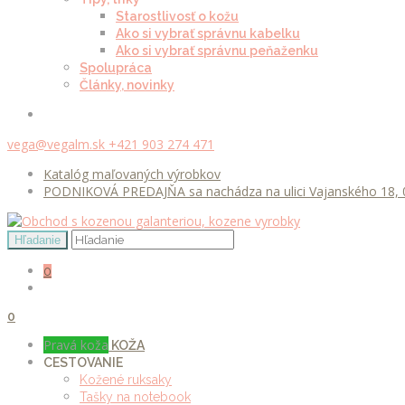
Starostlivosť o kožu
Ako si vybrať správnu kabelku
Ako si vybrať správnu peňaženku
Spolupráca
Články, novinky
vega@vegalm.sk
+421 903 274 471
Katalóg maľovaných výrobkov
PODNIKOVÁ PREDAJŇA sa nachádza na ulici Vajanského 18, 0
0
0
Pravá koža
KOŽA
CESTOVANIE
Kožené ruksaky
Tašky na notebook