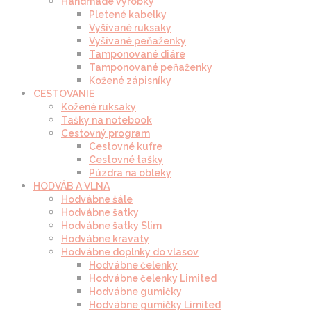
Handmade výrobky
Pletené kabelky
Vyšívané ruksaky
Vyšívané peňaženky
Tamponované diáre
Tamponované peňaženky
Kožené zápisníky
CESTOVANIE
Kožené ruksaky
Tašky na notebook
Cestovný program
Cestovné kufre
Cestovné tašky
Púzdra na obleky
HODVÁB A VLNA
Hodvábne šále
Hodvábne šatky
Hodvábne šatky Slim
Hodvábne kravaty
Hodvábne doplnky do vlasov
Hodvábne čelenky
Hodvábne čelenky Limited
Hodvábne gumičky
Hodvábne gumičky Limited