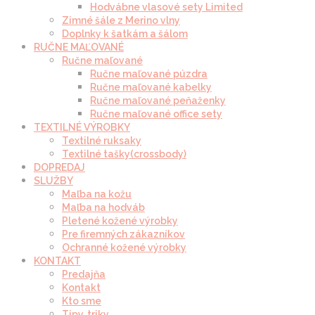
Hodvábne vlasové sety Limited
Zimné šále z Merino vlny
Doplnky k šatkám a šálom
RUČNE MAĽOVANÉ
Ručne maľované
Ručne maľované púzdra
Ručne maľované kabelky
Ručne maľované peňaženky
Ručne maľované office sety
TEXTILNÉ VÝROBKY
Textilné ruksaky
Textilné tašky(crossbody)
DOPREDAJ
SLUŽBY
Maľba na kožu
Maľba na hodváb
Pletené kožené výrobky
Pre firemných zákazníkov
Ochranné kožené výrobky
KONTAKT
Predajňa
Kontakt
Kto sme
Tipy, triky