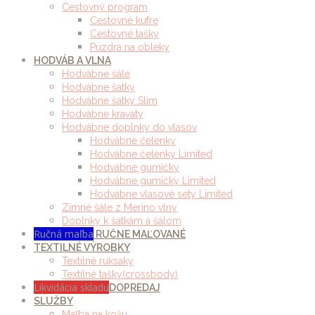
Cestovný program
Cestovné kufre
Cestovné tašky
Púzdra na obleky
HODVÁB A VLNA
Hodvábne šále
Hodvábne šatky
Hodvábne šatky Slim
Hodvábne kravaty
Hodvábne doplnky do vlasov
Hodvábne čelenky
Hodvábne čelenky Limited
Hodvábne gumičky
Hodvábne gumičky Limited
Hodvábne vlasové sety Limited
Zimné šále z Merino vlny
Doplnky k šatkám a šálom
Ručná maľba
RUČNE MAĽOVANÉ
TEXTILNÉ VÝROBKY
Textilné ruksaky
Textilné tašky(crossbody)
Likvidácia skladu
DOPREDAJ
SLUŽBY
Maľba na kožu