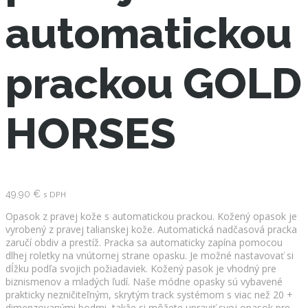
automatickou
prackou GOLD
HORSES
49.90
€
s DPH
Opasok z pravej kože s automatickou prackou. Kožený opasok je
vyrobený z pravej talianskej kože. Automatická nadčasová pracka
zaručí obdiv a prestíž. Pracka sa automaticky zapína pomocou
dlhej roletky na vnútornej strane opasku. Je možné nastavovať si
dĺžku podľa svojich požiadaviek. Kožený pasok je vhodný pre
biznismenov a mladých ľudí. Naše módne opasky sú vybavené
prakticky nezničiteľným, skrytým track systémom s viac než 20 +
dimenzovanými bodmi, takže si môžete upraviť svoj opasok pre