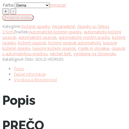
Farba:
Vymazať
Opasok
z
Pridať do košíka
pravej
Kategórie:
Kožené opasky
,
Nezaradené
,
Opasky so šírkou
kože
3.5cm
Značiek:
Automatické kožené opasky
,
automatický kožený
s
opasok
,
automatický opasok
,
automatický systém pracky
,
kožené
automatickou
opasky
,
kožený opasok
,
kožený opasok automatický
,
luxusné
prackou
kožené opasky
,
luxusný kožený opasok
,
made in slovakia
,
opasok
GOLD
s automatickou prackou
,
ratchet belt
,
vyrobene na Slovensku
HORSES
Katalógové číslo:
GOLD-HORSES
množstvo
Popis
Ďalšie informácie
Výrobca a Bezpečnosť
Popis
PREČO