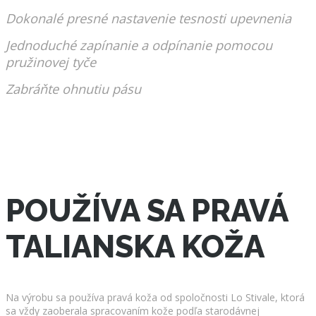
Dokonalé presné nastavenie tesnosti upevnenia
Jednoduché zapínanie a odpínanie pomocou
pružinovej tyče
Zabráňte ohnutiu pásu
POUŽÍVA SA PRAVÁ
TALIANSKA KOŽA
Na výrobu sa používa pravá koža od spoločnosti Lo Stivale, ktorá
sa vždy zaoberala spracovaním kože podľa starodávnej