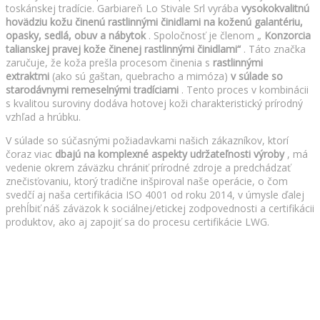
toskánskej tradície. Garbiareň Lo Stivale Srl vyrába
vysokokvalitnú
hovädziu kožu činenú rastlinnými činidlami na koženú galantériu,
opasky, sedlá, obuv a nábytok
. Spoločnosť je členom „
Konzorcia
talianskej pravej kože činenej rastlinnými činidlami“
. Táto značka
zaručuje, že koža prešla procesom činenia s
rastlinnými
extraktmi
(ako sú gaštan, quebracho a mimóza)
v súlade so
starodávnymi remeselnými tradíciami
. Tento proces v kombinácii
s kvalitou suroviny dodáva hotovej koži charakteristický prírodný
vzhľad a hrúbku.
V súlade so súčasnými požiadavkami našich zákazníkov, ktorí
čoraz viac
dbajú na komplexné aspekty udržateľnosti výroby
, má
vedenie okrem záväzku chrániť prírodné zdroje a predchádzať
znečisťovaniu, ktorý tradične inšpiroval naše operácie, o čom
svedčí aj naša certifikácia ISO 4001 od roku 2014, v úmysle ďalej
prehĺbiť náš záväzok k sociálnej/etickej zodpovednosti a certifikácii
produktov, ako aj zapojiť sa do procesu certifikácie LWG.