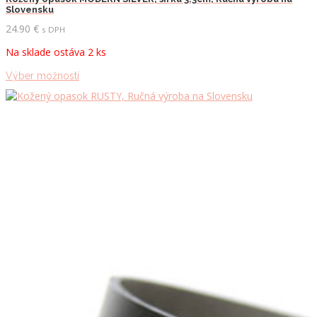
Slovensku
24.90
€
s DPH
Na sklade ostáva 2 ks
Tento
Výber možností
produkt
má
viacero
variantov.
Možnosti
si
môžete
vybrať
na
stránke
produktu.