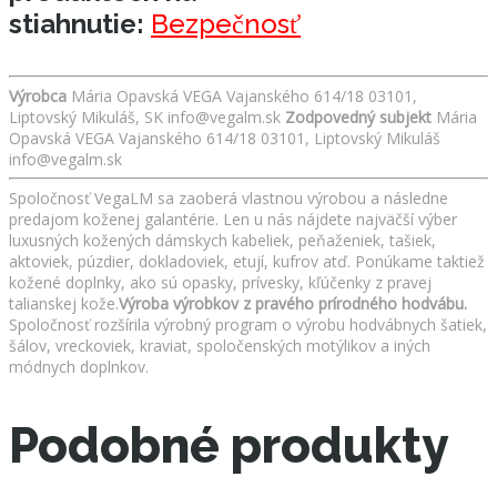
stiahnutie:
Bezpečnosť
Výrobca
Mária Opavská VEGA Vajanského 614/18 03101,
Liptovský Mikuláš, SK info@vegalm.sk
Zodpovedný subjekt
Mária
Opavská VEGA Vajanského 614/18 03101, Liptovský Mikuláš
info@vegalm.sk
Spoločnosť VegaLM sa zaoberá vlastnou výrobou a následne
predajom koženej galantérie. Len u nás nájdete najväčší výber
luxusných kožených dámskych kabeliek, peňaženiek, tašiek,
aktoviek, púzdier, dokladoviek, etují, kufrov atď. Ponúkame taktiež
kožené doplnky, ako sú opasky, prívesky, kľúčenky z pravej
talianskej kože.
Výroba výrobkov z pravého prírodného hodvábu.
Spoločnosť rozšírila výrobný program o výrobu hodvábnych šatiek,
šálov, vreckoviek, kraviat, spoločenských motýlikov a iných
módnych doplnkov.
Podobné produkty