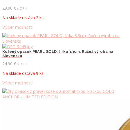
Možnosti
29.00
€
s DPH
si
môžete
Na sklade ostáva 2 ks
vybrať
na
Tento
Výber možností
stránke
produkt
produktu.
má
viacero
variantov.
Kožený opasok PEARL GOLD, šírka 3.3cm, Ručná výroba na
Možnosti
Slovensku
si
24.90
€
s DPH
môžete
vybrať
Na sklade ostáva 9 ks
na
stránke
Tento
Výber možností
produktu.
produkt
má
viacero
variantov.
Možnosti
si
môžete
vybrať