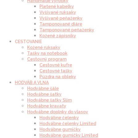
Handmade výrobky
Pletené kabelky
Vyšívané ruksaky
Vyšívané peňaženky
Tamponované diáre
Tamponované peňaženky
Kožené zápisníky
CESTOVANIE
Kožené ruksaky
Tašky na notebook
Cestovný program
Cestovné kufre
Cestovné tašky
Púzdra na obleky
HODVÁB A VLNA
Hodvábne šále
Hodvábne šatky
Hodvábne šatky Slim
Hodvábne kravaty
Hodvábne doplnky do vlasov
Hodvábne čelenky
Hodvábne čelenky Limited
Hodvábne gumičky
Hodvábne gumičky Limited