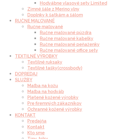
Hodvábne vlasové sety Limited
Zimné šále z Merino vlny
Doplnky k šatkám a šálom
RUČNE MAĽOVANÉ
Ručne maľované
Ručne maľované púzdra
Ručne maľované kabelky
Ručne maľované peňaženky
Ručne maľované office sety
TEXTILNÉ VÝROBKY
Textilné ruksaky
Textilné tašky(crossbody)
DOPREDAJ
SLUŽBY
Maľba na kožu
Maľba na hodváb
Pletené kožené výrobky
Pre firemných zákazníkov
Ochranné kožené výrobky
KONTAKT
Predajňa
Kontakt
Kto sme
Tipy, triky