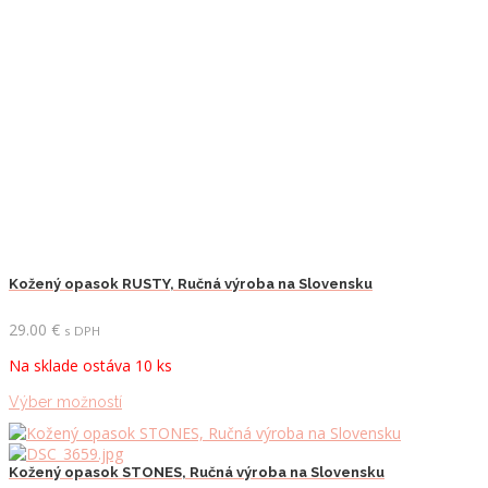
Kožený opasok RUSTY, Ručná výroba na Slovensku
29.00
€
s DPH
Na sklade ostáva 10 ks
Tento
Výber možností
produkt
má
viacero
Kožený opasok STONES, Ručná výroba na Slovensku
variantov.