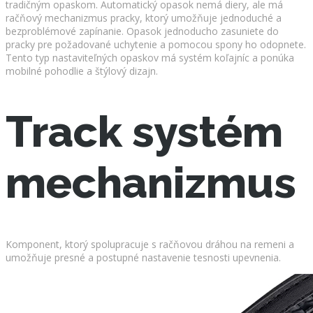
tradičným opaskom. Automatický opasok nemá diery, ale má
račňový mechanizmus pracky, ktorý umožňuje jednoduché a
bezproblémové zapínanie. Opasok jednoducho zasuniete do
pracky pre požadované uchytenie a pomocou spony ho odopnete.
Tento typ nastaviteľných opaskov má systém koľajníc a ponúka
mobilné pohodlie a štýlový dizajn.
Track systém
mechanizmus
Komponent, ktorý spolupracuje s račňovou dráhou na remeni a
umožňuje presné a postupné nastavenie tesnosti upevnenia.