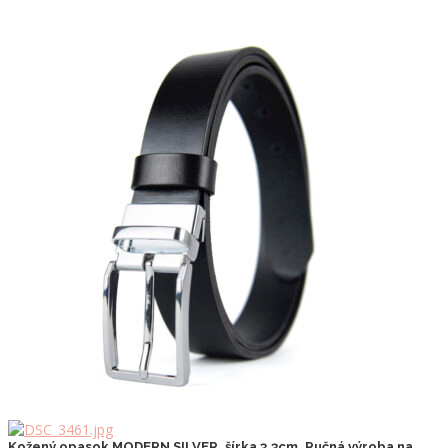
Kožený opasok MODERN SILVER, šírka 3.3cm, Ručná výroba na