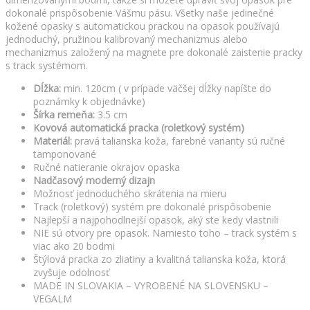
dokonalé prispôsobenie Vášmu pásu. Všetky naše jedinečné
kožené opasky s automatickou prackou na opasok používajú
jednoduchý, pružinou kalibrovaný mechanizmus alebo
mechanizmus založený na magnete pre dokonalé zaistenie pracky
s track systémom.
Dĺžka:
min. 120cm ( v prípade väčšej dĺžky napíšte do
poznámky k objednávke)
Šírka remeňa:
3.5 cm
Kovová automatická pracka (roletkový systém)
Materiál:
pravá talianska koža, farebné varianty sú ručné
tamponované
Ručné natieranie okrajov opaska
Nadčasový moderný dizajn
Možnosť jednoduchého skrátenia na mieru
Track (roletkový) systém pre dokonalé prispôsobenie
Najlepší a najpohodlnejší opasok, aký ste kedy vlastnili
NIE sú otvory pre opasok. Namiesto toho – track systém s
viac ako 20 bodmi
Štýlová pracka zo zliatiny a kvalitná talianska koža, ktorá
zvyšuje odolnosť
MADE IN SLOVAKIA – VYROBENÉ NA SLOVENSKU –
VEGALM