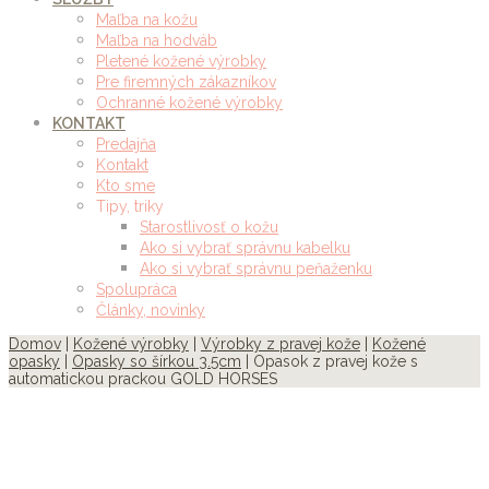
Maľba na kožu
Maľba na hodváb
Pletené kožené výrobky
Pre firemných zákazníkov
Ochranné kožené výrobky
KONTAKT
Predajňa
Kontakt
Kto sme
Tipy, triky
Starostlivosť o kožu
Ako si vybrať správnu kabelku
Ako si vybrať správnu peňaženku
Spolupráca
Články, novinky
Domov
|
Kožené výrobky
|
Výrobky z pravej kože
|
Kožené
opasky
|
Opasky so šírkou 3.5cm
| Opasok z pravej kože s
automatickou prackou GOLD HORSES