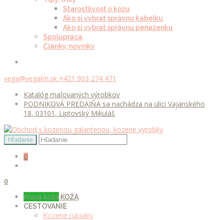
Starostlivosť o kožu
Ako si vybrať správnu kabelku
Ako si vybrať správnu peňaženku
Spolupráca
Články, novinky
vega@vegalm.sk
+421 903 274 471
Katalóg maľovaných výrobkov
PODNIKOVÁ PREDAJŇA sa nachádza na ulici Vajanského
18, 03101, Liptovský Mikuláš
0
0
Pravá koža
KOŽA
CESTOVANIE
Kožené ruksaky