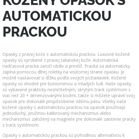
KOŽENÝ OPASOK S
AUTOMATICKOU
PRACKOU
Opasky z pravej kože s automatickou prackou. Luxusné kožené
opasky sú vyrobené z pravej talianskej kože. Automatická
nadčasová pracka zaručí obdiv a prestíž. Pracka sa automaticky
zapína pomocou dlhej roletky na vnútornej strane opasku. Je
možné nastavovať si dĺžku podľa svojich požiadaviek. Kožené
opasky sú vhodné pre biznismenov a mladých ľudí. Naše opasky
sú vybavené prakticky nezničiteľným, skrytým track systémom s
viac než 20 + dimenzovanými bodmi, takže si môžete upraviť svoj
opasok pre dokonalé prispôsobenie Vášmu pásu. Všetky naše
kožené opasky s automatickou prackou na opasok používajú
jednoduchý, pružinou kalibrovaný mechanizmus alebo
mechanizmus založený na magnete pre dokonalé zaistenie pracky
s track systémom.
Opasky s automatickou prackou sú pohodlnou alternatívou k