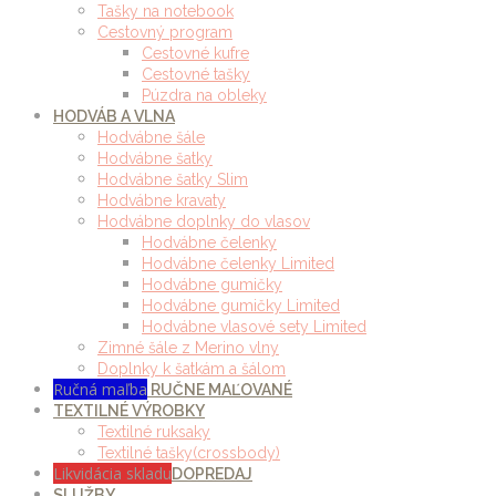
Tašky na notebook
Cestovný program
Cestovné kufre
Cestovné tašky
Púzdra na obleky
HODVÁB A VLNA
Hodvábne šále
Hodvábne šatky
Hodvábne šatky Slim
Hodvábne kravaty
Hodvábne doplnky do vlasov
Hodvábne čelenky
Hodvábne čelenky Limited
Hodvábne gumičky
Hodvábne gumičky Limited
Hodvábne vlasové sety Limited
Zimné šále z Merino vlny
Doplnky k šatkám a šálom
Ručná maľba
RUČNE MAĽOVANÉ
TEXTILNÉ VÝROBKY
Textilné ruksaky
Textilné tašky(crossbody)
Likvidácia skladu
DOPREDAJ
SLUŽBY