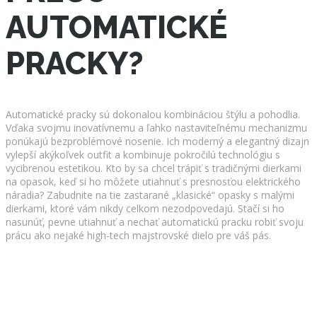
AUTOMATICKÉ
PRACKY?
Automatické pracky sú dokonalou kombináciou štýlu a pohodlia.
Vďaka svojmu inovatívnemu a ľahko nastaviteľnému mechanizmu
ponúkajú bezproblémové nosenie. Ich moderný a elegantný dizajn
vylepší akýkoľvek outfit a kombinuje pokročilú technológiu s
vycibrenou estetikou. Kto by sa chcel trápiť s tradičnými dierkami
na opasok, keď si ho môžete utiahnuť s presnosťou elektrického
náradia? Zabudnite na tie zastarané „klasické“ opasky s malými
dierkami, ktoré vám nikdy celkom nezodpovedajú. Stačí si ho
nasunúť, pevne utiahnuť a nechať automatickú pracku robiť svoju
prácu ako nejaké high-tech majstrovské dielo pre váš pás.