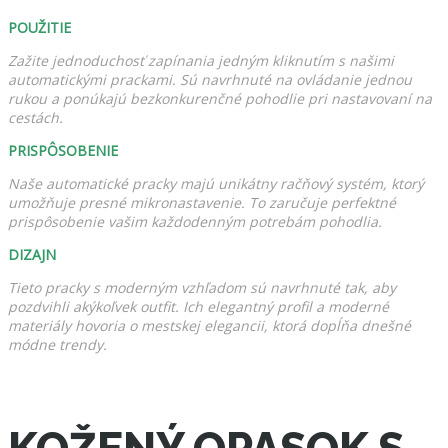
POUŽITIE
Zažite jednoduchosť zapínania jedným kliknutím s našimi
automatickými prackami. Sú navrhnuté na ovládanie jednou
rukou a ponúkajú bezkonkurenčné pohodlie pri nastavovaní na
cestách.
PRISPÔSOBENIE
Naše automatické pracky majú unikátny račňový systém, ktorý
umožňuje presné mikronastavenie. To zaručuje perfektné
prispôsobenie vašim každodenným potrebám pohodlia.
DIZAJN
Tieto pracky s moderným vzhľadom sú navrhnuté tak, aby
pozdvihli akýkoľvek outfit. Ich elegantný profil a moderné
materiály hovoria o mestskej elegancii, ktorá dopĺňa dnešné
módne trendy.