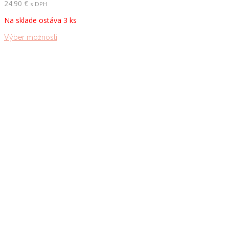
24.90
€
s DPH
Na sklade ostáva 3 ks
Tento
Výber možností
produkt
má
viacero
variantov.
Možnosti
si
môžete
vybrať
na
stránke
produktu.