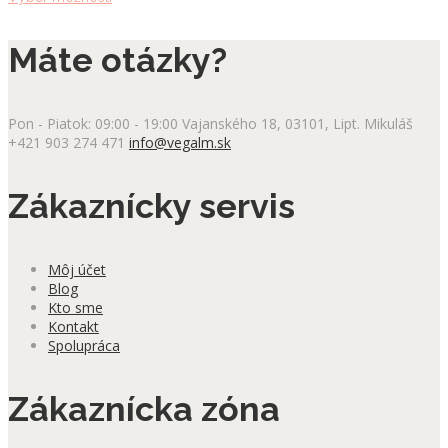
produkt
má
Máte otázky?
viacero
variantov.
Možnosti
si
Pon - Piatok: 09:00 - 19:00
Vajanského 18, 03101, Lipt. Mikuláš
môžete
+421 903 274 471
info@vegalm.sk
vybrať
na
stránke
Zákaznícky servis
produktu.
Môj účet
Blog
Kto sme
Kontakt
Spolupráca
Zákaznícka zóna