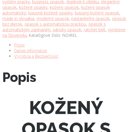
systém pracky
,
business opasok
,
doplnok k obleku
,
elegantný
prackou
opasok
,
kožené opasky
,
kožený opasok
,
kožený opasok
NOIREL
automatický
,
luxusné kožené opasky
,
luxusný kožený opasok
,
množstvo
made in slovakia
,
moderný opasok
,
nastaviteľný opasok
,
opasok
bez dierok
,
opasok s automatickou prackou
,
opasok s
automatickým zapínaním
,
pánsky opasok
,
ratchet belt
,
vyrobene
na Slovensku
Katalógové číslo:
NOIREL
Popis
Ďalšie informácie
Výrobca a Bezpečnosť
Popis
KOŽENÝ
OPASOK S