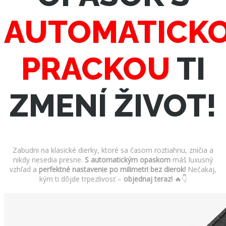
AUTOMATICK
PRACKOU
TI
ZMENÍ ŽIVOT!
Zabudni na klasické dierky, ktoré sa časom roztiahnu, zničia a
nikdy nesedia presne.
S automatickým opaskom
máš luxusný
vzhľad a
perfektné nastavenie po milimetri bez dierok!
Nečakaj,
kým ti dôjde trpezlivosť –
objednaj teraz!
🔥👇