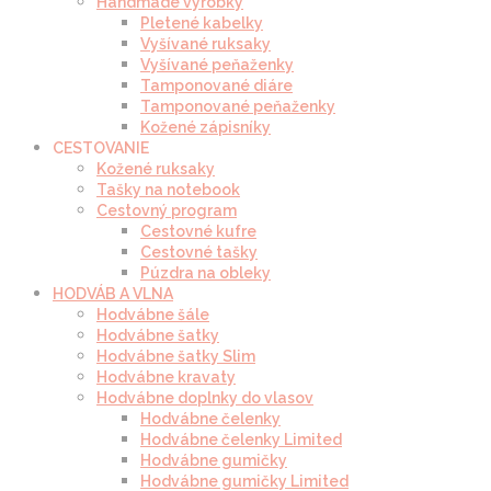
Handmade výrobky
Pletené kabelky
Vyšívané ruksaky
Vyšívané peňaženky
Tamponované diáre
Tamponované peňaženky
Kožené zápisníky
CESTOVANIE
Kožené ruksaky
Tašky na notebook
Cestovný program
Cestovné kufre
Cestovné tašky
Púzdra na obleky
HODVÁB A VLNA
Hodvábne šále
Hodvábne šatky
Hodvábne šatky Slim
Hodvábne kravaty
Hodvábne doplnky do vlasov
Hodvábne čelenky
Hodvábne čelenky Limited
Hodvábne gumičky
Hodvábne gumičky Limited