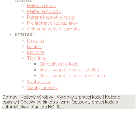
Maľba na kožu
Maľba na hodváb
Pletené kožené výrobky
Pre firemných zákazníkov
Ochranné kožené výrobky
KONTAKT
Predajňa
Kontakt
Kto sme
Tipy, triky
Starostlivosť o kožu
Ako si vybrať správnu kabelku
Ako si vybrať správnu peňaženku
Spolupráca
Články, novinky
Domov
|
Kožené výrobky
|
Výrobky z pravej kože
|
Kožené
opasky
|
Opasky so šírkou 3.5cm
| Opasok z pravej kože s
automatickou prackou NOIREL