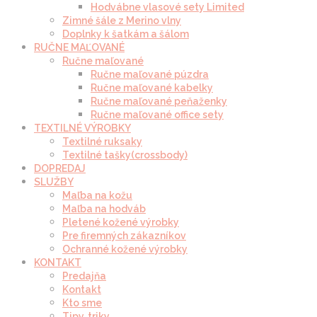
Hodvábne vlasové sety Limited
Zimné šále z Merino vlny
Doplnky k šatkám a šálom
RUČNE MAĽOVANÉ
Ručne maľované
Ručne maľované púzdra
Ručne maľované kabelky
Ručne maľované peňaženky
Ručne maľované office sety
TEXTILNÉ VÝROBKY
Textilné ruksaky
Textilné tašky(crossbody)
DOPREDAJ
SLUŽBY
Maľba na kožu
Maľba na hodváb
Pletené kožené výrobky
Pre firemných zákazníkov
Ochranné kožené výrobky
KONTAKT
Predajňa
Kontakt
Kto sme
Tipy, triky