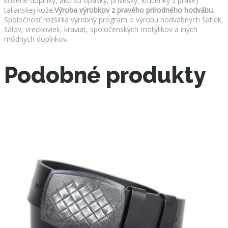
kožené doplnky, ako sú opasky, prívesky, kľúčenky z pravej
talianskej kože.
Výroba výrobkov z pravého prírodného hodvábu.
Spoločnosť rozšírila výrobný program o výrobu hodvábnych šatiek,
šálov, vreckoviek, kraviat, spoločenských motýlikov a iných
módnych doplnkov.
Podobné produkty