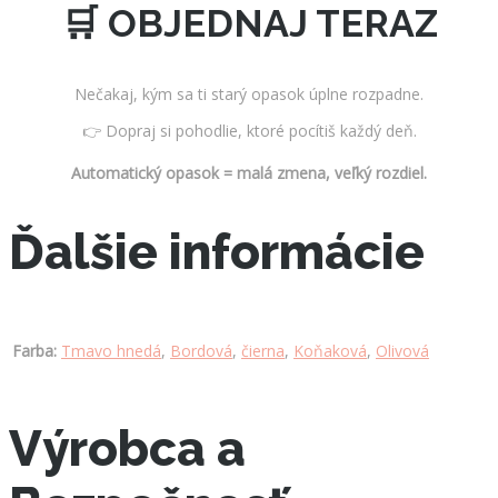
🛒 OBJEDNAJ TERAZ
Nečakaj, kým sa ti starý opasok úplne rozpadne.
👉 Dopraj si pohodlie, ktoré pocítiš každý deň.
Automatický opasok = malá zmena, veľký rozdiel.
Ďalšie informácie
Farba:
Tmavo hnedá
,
Bordová
,
čierna
,
Koňaková
,
Olivová
Výrobca a