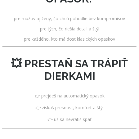
pre mužov aj ženy, čo chcú pohodlie bez kompromisov
pre tých, čo riešia detail a štýl
pre každého, kto má dosť klasických opaskov
💥 PRESTAŇ SA TRÁPIŤ
DIERKAMI
👉 prejdeš na automatický opasok
👉 získaš presnosť, komfort a štýl
👉 už sa nevrátiš späť