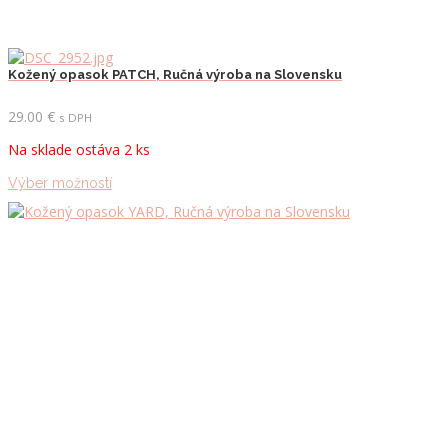
Kožený opasok PATCH, Ručná výroba na Slovensku
29.00
€
s DPH
Na sklade ostáva 2 ks
Tento
Výber možností
produkt
má
viacero
variantov.
Možnosti
si
môžete
vybrať
na
stránke
produktu.