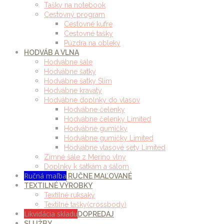
Tašky na notebook
Cestovný program
Cestovné kufre
Cestovné tašky
Púzdra na obleky
HODVÁB A VLNA
Hodvábne šále
Hodvábne šatky
Hodvábne šatky Slim
Hodvábne kravaty
Hodvábne doplnky do vlasov
Hodvábne čelenky
Hodvábne čelenky Limited
Hodvábne gumičky
Hodvábne gumičky Limited
Hodvábne vlasové sety Limited
Zimné šále z Merino vlny
Doplnky k šatkám a šálom
Ručná maľba
RUČNE MAĽOVANÉ
TEXTILNÉ VÝROBKY
Textilné ruksaky
Textilné tašky(crossbody)
Likvidácia skladu
DOPREDAJ
SLUŽBY