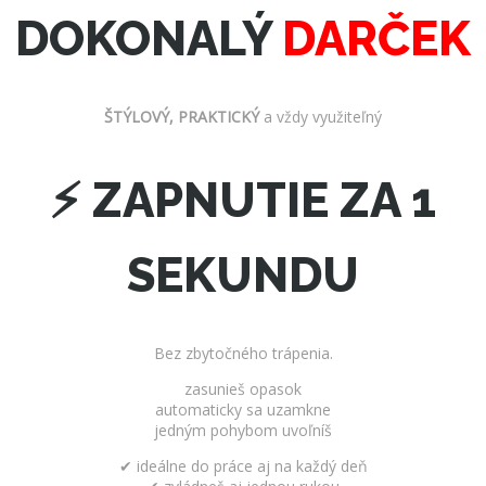
DOKONALÝ
DARČEK
ŠTÝLOVÝ, PRAKTICKÝ
a vždy využiteľný
⚡ ZAPNUTIE ZA 1
SEKUNDU
Bez zbytočného trápenia.
zasunieš opasok
automaticky sa uzamkne
jedným pohybom uvoľníš
✔ ideálne do práce aj na každý deň