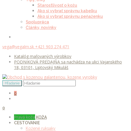
Starostlivosť o kožu
Ako si vybrať správnu kabelku
Ako si vybrať správnu peňaženku
Spolupráca
Články, novinky
vega@vegalm.sk
+421 903 274 471
Katalóg maľovaných výrobkov
PODNIKOVÁ PREDAJŇA sa nachádza na ulici Vajanského
18, 03101, Liptovský Mikuláš
0
0
Pravá koža
KOŽA
CESTOVANIE
Kožené ruksaky