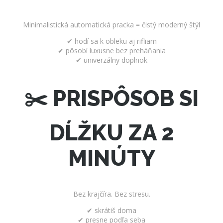
Minimalistická automatická pracka = čistý moderný štýl
✔ hodí sa k obleku aj rifliam
✔ pôsobí luxusne bez preháňania
✔ univerzálny doplnok
✂️ PRISPÔSOB SI
DĹŽKU ZA 2
MINÚTY
Bez krajčíra. Bez stresu.
✔ skrátiš doma
✔ presne podľa seba