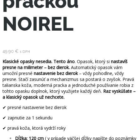
prackou
NOIREL
49.90
€
s DPH
Klasické opasky nesedia. Tento áno
. Opasok, ktorý si
nastavíš
presne na milimeter – bez dierok.
Automatický opasok vám
umožní presné
nastavenie bez dierok
– vždy pohodlne, vždy
presne. Stačí zasunúť a mechanizmus sa postará o zvyšok. Pravá
talianska koža, moderná pracka a jednoduché používanie robia z
tohto opasku doplnok, ktorý využijete každý deň.
Raz vyskúšate –
a klasický opasok už nechcete.
✔ presné nastavenie bez dierok
✔ zapnutie za 1 sekundu
✔ pravá koža, ktorá vydrží roky
Dĺžka: 120 cm
( v prípade väčšej dĺžky napíšte do poznámky