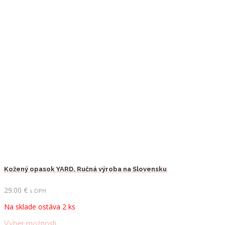
Kožený opasok YARD, Ručná výroba na Slovensku
29.00
€
s DPH
Na sklade ostáva 2 ks
Tento
Výber možností