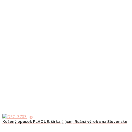
viacero
variantov.
Možnosti
si
môžete
vybrať
na
stránke
produktu.
Kožený opasok PLAQUE, šírka 3.3cm, Ručná výroba na Slovensku