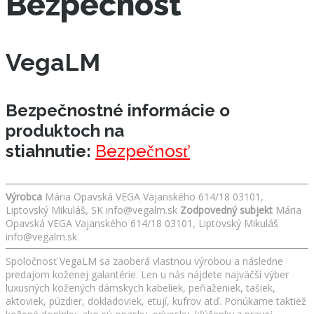
Bezpečnosť
VegaLM
Bezpečnostné informácie o
produktoch na
stiahnutie:
Bezpečnosť
Výrobca
Mária Opavská VEGA Vajanského 614/18 03101,
Liptovský Mikuláš, SK info@vegalm.sk
Zodpovedný subjekt
Mária
Opavská VEGA Vajanského 614/18 03101, Liptovský Mikuláš
info@vegalm.sk
Spoločnosť VegaLM sa zaoberá vlastnou výrobou a následne
predajom koženej galantérie. Len u nás nájdete najväčší výber
luxusných kožených dámskych kabeliek, peňaženiek, tašiek,
aktoviek, púzdier, dokladoviek, etují, kufrov atď. Ponúkame taktiež