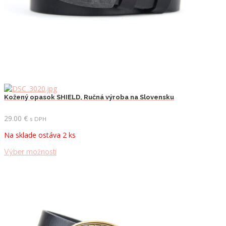
Kožený opasok SHIELD, Ručná výroba na Slovensku
29.00
€
s DPH
Na sklade ostáva 2 ks
Tento
Výber možností
produkt
má
viacero
variantov.
Možnosti
si
môžete