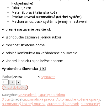
k objednávke)
Šírka: 3,5 cm
Materiál: pravá talianska koža
Pracka: kovová automatická (ratchet systém)
Mechanizmus: track systém s jemným nastavením
✔ presné nastavenie bez dierok
✔ jednoduché zapínanie jednou rukou
✔ možnosť skrátenia doma
✔ odolná konštrukcia na každodenné používanie
✔ vhodný k obleku aj na bežné nosenie
Vyrobené na Slovensku 🇸🇰
Farba:
Vymazať
Opasok
z
Pridať do košíka
pravej
Kategórie:
Nezaradené
,
Opasky so šírkou
kože
3.5cm
Značiek:
automatická pracka
,
Automatické kožené opasky
,
s
automatický kožený opasok
,
automatický opasok
,
automatický
automatickou