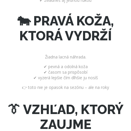
✔ zvládneš aj jednou rukou
🐄 PRAVÁ KOŽA,
KTORÁ VYDRŽÍ
Žiadna lacná náhrada.
✔ pevná a odolná koža
✔ časom sa prispôsobí
✔ vyzerá lepšie čím dlhšie ju nosíš
👉 toto nie je opasok na sezónu – ale na roky
👔 VZHĽAD, KTORÝ
ZAUJME