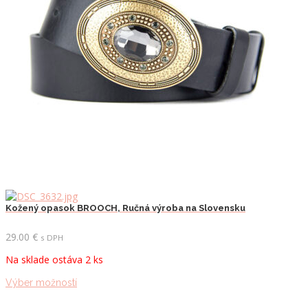
vybrať
na
stránke
produktu.
Kožený opasok BROOCH, Ručná výroba na Slovensku
29.00
€
s DPH
Na sklade ostáva 2 ks
Tento
Výber možností
produkt
má