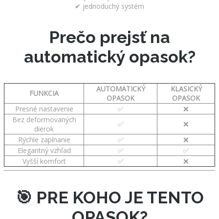
✔ jednoduchý systém
Prečo prejsť na
automatický opasok?
AUTOMATICKÝ
KLASICKÝ
FUNKCIA
OPASOK
OPASOK
Presné nastavenie
✅
❌
Bez deformovaných
✅
❌
dierok
Rýchle zapínanie
✅
❌
Elegantný vzhľad
✅
✅
Vyšší komfort
✅
❌
🎯 PRE KOHO JE TENTO
OPASOK?