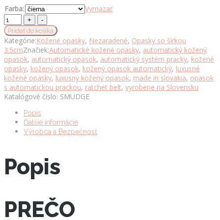
Farba:
Vymazať
Opasok
z
Pridať do košíka
pravej
Kategórie:
Kožené opasky
,
Nezaradené
,
Opasky so šírkou
kože
3.5cm
Značiek:
Automatické kožené opasky
,
automatický kožený
s
opasok
,
automatický opasok
,
automatický systém pracky
,
kožené
automatickou
opasky
,
kožený opasok
,
kožený opasok automatický
,
luxusné
prackou
kožené opasky
,
luxusný kožený opasok
,
made in slovakia
,
opasok
SMUDGE
s automatickou prackou
,
ratchet belt
,
vyrobene na Slovensku
množstvo
Katalógové číslo:
SMUDGE
Popis
Ďalšie informácie
Výrobca a Bezpečnosť
Popis
PREČO