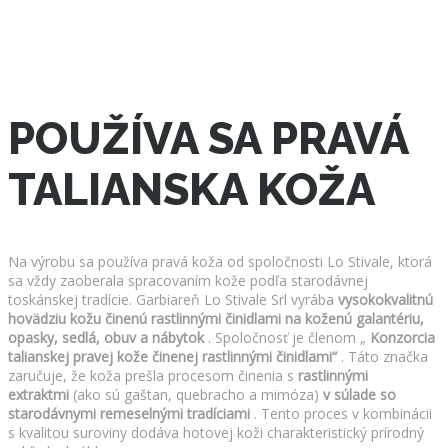
POUŽÍVA SA PRAVÁ
TALIANSKA KOŽA
Na výrobu sa používa pravá koža od spoločnosti Lo Stivale, ktorá
sa vždy zaoberala spracovaním kože podľa starodávnej
toskánskej tradície. Garbiareň Lo Stivale Srl vyrába
vysokokvalitnú
hovädziu kožu činenú rastlinnými činidlami na koženú galantériu,
opasky, sedlá, obuv a nábytok
. Spoločnosť je členom „
Konzorcia
talianskej pravej kože činenej rastlinnými činidlami“
. Táto značka
zaručuje, že koža prešla procesom činenia s
rastlinnými
extraktmi
(ako sú gaštan, quebracho a mimóza)
v súlade so
starodávnymi remeselnými tradíciami
. Tento proces v kombinácii
s kvalitou suroviny dodáva hotovej koži charakteristický prírodný