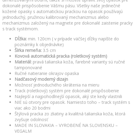
dokonalé prispôsobenie Vášmu pásu. Všetky naše jedinečné
kožené opasky s automatickou prackou na opasok používajú
jednoduchý, pružinou kalibrovaný mechanizmus alebo
mechanizmus založený na magnete pre dokonalé zaistenie pracky
s track systémom.
Dĺžka:
min. 120cm ( v prípade väčšej dĺžky napíšte do
poznámky k objednávke)
Šírka remeňa:
3.5 cm
Kovová automatická pracka (roletkový systém)
Materiál:
pravá talianska koža, farebné varianty sú ručné
tamponované
Ručné natieranie okrajov opaska
Nadčasový moderný dizajn
Možnosť jednoduchého skrátenia na mieru
Track (roletkový) systém pre dokonalé prispôsobenie
Najlepší a najpohodlnejší opasok, aký ste kedy vlastnili
NIE sú otvory pre opasok. Namiesto toho – track systém s
viac ako 20 bodmi
Štýlová pracka zo zliatiny a kvalitná talianska koža, ktorá
zvyšuje odolnosť
MADE IN SLOVAKIA – VYROBENÉ NA SLOVENSKU –
VEGALM