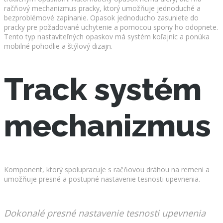
račňový mechanizmus pracky, ktorý umožňuje jednoduché a
bezproblémové zapínanie. Opasok jednoducho zasuniete do
pracky pre požadované uchytenie a pomocou spony ho odopnete.
Tento typ nastaviteľných opaskov má systém koľajníc a ponúka
mobilné pohodlie a štýlový dizajn.
Track systém
mechanizmus
Komponent, ktorý spolupracuje s račňovou dráhou na remeni a
umožňuje presné a postupné nastavenie tesnosti upevnenia.
Dokonalé presné nastavenie tesnosti upevnenia