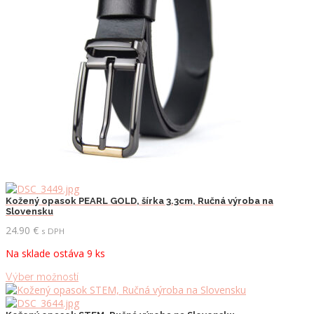
Kožený opasok PEARL GOLD, šírka 3.3cm, Ručná výroba na
Slovensku
24.90
€
s DPH
Na sklade ostáva 9 ks
Tento
Výber možností
produkt
má