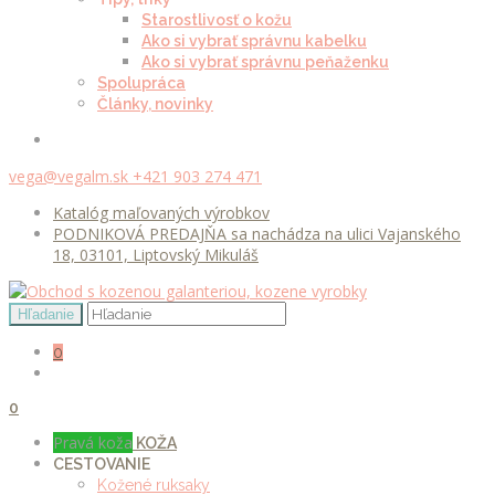
Starostlivosť o kožu
Ako si vybrať správnu kabelku
Ako si vybrať správnu peňaženku
Spolupráca
Články, novinky
vega@vegalm.sk
+421 903 274 471
Katalóg maľovaných výrobkov
PODNIKOVÁ PREDAJŇA sa nachádza na ulici Vajanského
18, 03101, Liptovský Mikuláš
0
0
Pravá koža
KOŽA
CESTOVANIE
Kožené ruksaky