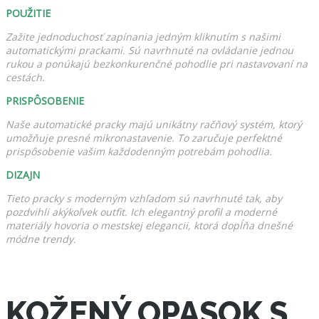
POUŽITIE
Zažite jednoduchosť zapínania jedným kliknutím s našimi
automatickými prackami. Sú navrhnuté na ovládanie jednou
rukou a ponúkajú bezkonkurenčné pohodlie pri nastavovaní na
cestách.
PRISPÔSOBENIE
Naše automatické pracky majú unikátny račňový systém, ktorý
umožňuje presné mikronastavenie. To zaručuje perfektné
prispôsobenie vašim každodenným potrebám pohodlia.
DIZAJN
Tieto pracky s moderným vzhľadom sú navrhnuté tak, aby
pozdvihli akýkoľvek outfit. Ich elegantný profil a moderné
materiály hovoria o mestskej elegancii, ktorá dopĺňa dnešné
módne trendy.
KOŽENÝ OPASOK S