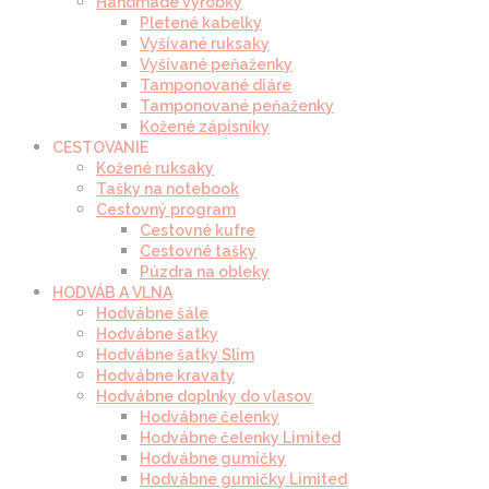
Handmade výrobky
Pletené kabelky
Vyšívané ruksaky
Vyšívané peňaženky
Tamponované diáre
Tamponované peňaženky
Kožené zápisníky
CESTOVANIE
Kožené ruksaky
Tašky na notebook
Cestovný program
Cestovné kufre
Cestovné tašky
Púzdra na obleky
HODVÁB A VLNA
Hodvábne šále
Hodvábne šatky
Hodvábne šatky Slim
Hodvábne kravaty
Hodvábne doplnky do vlasov
Hodvábne čelenky
Hodvábne čelenky Limited
Hodvábne gumičky
Hodvábne gumičky Limited