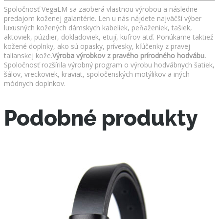
Spoločnosť VegaLM sa zaoberá vlastnou výrobou a následne
predajom koženej galantérie. Len u nás nájdete najväčší výber
luxusných kožených dámskych kabeliek, peňaženiek, tašiek,
aktoviek, púzdier, dokladoviek, etují, kufrov atď. Ponúkame taktiež
kožené doplnky, ako sú opasky, prívesky, kľúčenky z pravej
talianskej kože.
Výroba výrobkov z pravého prírodného hodvábu.
Spoločnosť rozšírila výrobný program o výrobu hodvábnych šatiek,
šálov, vreckoviek, kraviat, spoločenských motýlikov a iných
módnych doplnkov.
Podobné produkty