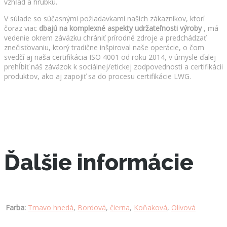
vzhľad a hrúbku.
V súlade so súčasnými požiadavkami našich zákazníkov, ktorí
čoraz viac
dbajú na komplexné aspekty udržateľnosti výroby
, má
vedenie okrem záväzku chrániť prírodné zdroje a predchádzať
znečisťovaniu, ktorý tradične inšpiroval naše operácie, o čom
svedčí aj naša certifikácia ISO 4001 od roku 2014, v úmysle ďalej
prehĺbiť náš záväzok k sociálnej/etickej zodpovednosti a certifikácii
produktov, ako aj zapojiť sa do procesu certifikácie LWG.
Ďalšie informácie
Farba:
Tmavo hnedá
,
Bordová
,
čierna
,
Koňaková
,
Olivová