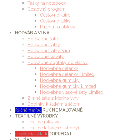
Tašky na notebook
Cestovný program
Cestovné kufre
Cestovné tašky
Púzdra na obleky
HODVÁB A VLNA
Hodvábne šále
Hodvábne šatky
Hodvábne šatky Slim
Hodvábne kravaty
Hodvábne doplnky do vlasov
Hodvábne čelenky
Hodvábne čelenky Limited
Hodvábne gumičky
Hodvábne gumičky Limited
Hodvábne vlasové sety Limited
Zimné šále z Merino vlny
Doplnky k šatkám a šálom
Ručná maľba
RUČNE MAĽOVANÉ
TEXTILNÉ VÝROBKY
Textilné ruksaky
Textilné tašky(crossbody)
Likvidácia skladu
DOPREDAJ
SLUŽBY