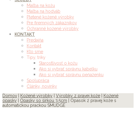
Maľba na kožu
Maľba na hodváb
Pletené kožené výrobky
Pre firemných zákazníkov
Ochranné kožené výrobky
KONTAKT
Predajňa
Kontakt
Kto sme
Tipy, triky
Starostlivosť o kožu
Ako si vybrať správnu kabelku
Ako si vybrať správnu peňaženku
Spolupráca
Články, novinky
Domov
|
Kožené výrobky
|
Výrobky z pravej kože
|
Kožené
opasky
|
Opasky so šírkou 3.5cm
| Opasok z pravej kože s
automatickou prackou SMUDGE