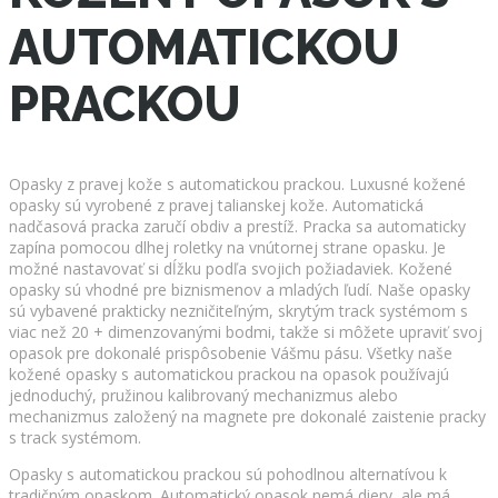
AUTOMATICKOU
PRACKOU
Opasky z pravej kože s automatickou prackou. Luxusné kožené
opasky sú vyrobené z pravej talianskej kože. Automatická
nadčasová pracka zaručí obdiv a prestíž. Pracka sa automaticky
zapína pomocou dlhej roletky na vnútornej strane opasku. Je
možné nastavovať si dĺžku podľa svojich požiadaviek. Kožené
opasky sú vhodné pre biznismenov a mladých ľudí. Naše opasky
sú vybavené prakticky nezničiteľným, skrytým track systémom s
viac než 20 + dimenzovanými bodmi, takže si môžete upraviť svoj
opasok pre dokonalé prispôsobenie Vášmu pásu. Všetky naše
kožené opasky s automatickou prackou na opasok používajú
jednoduchý, pružinou kalibrovaný mechanizmus alebo
mechanizmus založený na magnete pre dokonalé zaistenie pracky
s track systémom.
Opasky s automatickou prackou sú pohodlnou alternatívou k
tradičným opaskom. Automatický opasok nemá diery, ale má