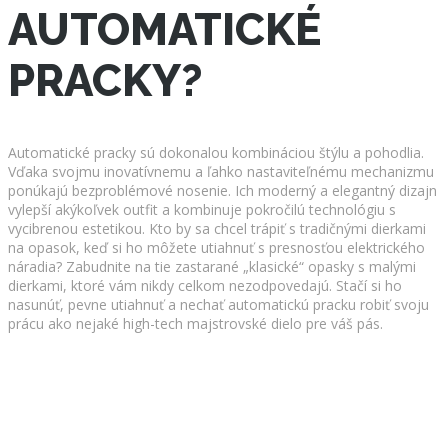
AUTOMATICKÉ
PRACKY?
Automatické pracky sú dokonalou kombináciou štýlu a pohodlia.
Vďaka svojmu inovatívnemu a ľahko nastaviteľnému mechanizmu
ponúkajú bezproblémové nosenie. Ich moderný a elegantný dizajn
vylepší akýkoľvek outfit a kombinuje pokročilú technológiu s
vycibrenou estetikou. Kto by sa chcel trápiť s tradičnými dierkami
na opasok, keď si ho môžete utiahnuť s presnosťou elektrického
náradia? Zabudnite na tie zastarané „klasické“ opasky s malými
dierkami, ktoré vám nikdy celkom nezodpovedajú. Stačí si ho
nasunúť, pevne utiahnuť a nechať automatickú pracku robiť svoju
prácu ako nejaké high-tech majstrovské dielo pre váš pás.