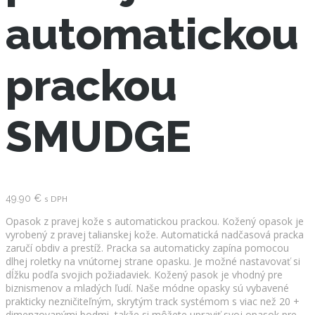
automatickou
prackou
SMUDGE
49.90
€
s DPH
Opasok z pravej kože s automatickou prackou. Kožený opasok je
vyrobený z pravej talianskej kože. Automatická nadčasová pracka
zaručí obdiv a prestíž. Pracka sa automaticky zapína pomocou
dlhej roletky na vnútornej strane opasku. Je možné nastavovať si
dĺžku podľa svojich požiadaviek. Kožený pasok je vhodný pre
biznismenov a mladých ľudí. Naše módne opasky sú vybavené
prakticky nezničiteľným, skrytým track systémom s viac než 20 +
dimenzovanými bodmi, takže si môžete upraviť svoj opasok pre