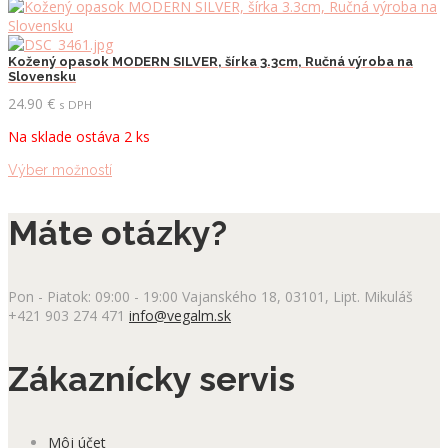
produkt
stránke
má
produktu.
viacero
variantov.
Kožený opasok MODERN SILVER, šírka 3.3cm, Ručná výroba na
Slovensku
Možnosti
si
24.90
€
s DPH
môžete
Na sklade ostáva 2 ks
vybrať
na
Tento
Výber možností
stránke
produkt
produktu.
má
Máte otázky?
viacero
variantov.
Možnosti
si
Pon - Piatok: 09:00 - 19:00
Vajanského 18, 03101, Lipt. Mikuláš
môžete
+421 903 274 471
info@vegalm.sk
vybrať
na
stránke
Zákaznícky servis
produktu.
Môj účet