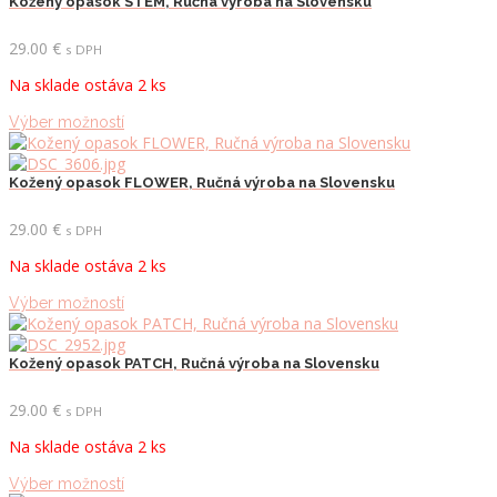
viacero
Kožený opasok STEM, Ručná výroba na Slovensku
variantov.
Možnosti
29.00
€
s DPH
si
Na sklade ostáva 2 ks
môžete
vybrať
Tento
Výber možností
na
produkt
stránke
má
produktu.
viacero
Kožený opasok FLOWER, Ručná výroba na Slovensku
variantov.
Možnosti
29.00
€
s DPH
si
Na sklade ostáva 2 ks
môžete
vybrať
Tento
Výber možností
na
produkt
stránke
má
produktu.
viacero
Kožený opasok PATCH, Ručná výroba na Slovensku
variantov.
Možnosti
29.00
€
s DPH
si
Na sklade ostáva 2 ks
môžete
vybrať
Tento
Výber možností
na