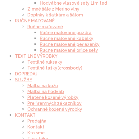
Hodvábne vlasové sety Limited
Zimné šále z Merino vlny
Doplnky k šatkám a šálom
RUČNE MAĽOVANÉ
Ručne maľované
Ručne maľované púzdra
Ručne maľované kabelky
Ručne maľované peňaženky
Ručne maľované office sety
TEXTILNÉ VÝROBKY
Textilné ruksaky
Textilné tašky(crossbody)
DOPREDAJ
SLUŽBY
Maľba na kožu
Maľba na hodváb
Pletené kožené výrobky
Pre firemných zákazníkov
Ochranné kožené výrobky
KONTAKT
Predajňa
Kontakt
Kto sme
Tipy, triky