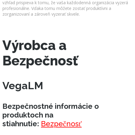
vzhľad prispieva k tomu, že vaša každodenná organizácia vyzerá
profesionálne. Vďaka tomu môžete zostať produktívni a
zorganizovaní a zároveň vyzerať skvele.
Výrobca a
Bezpečnosť
VegaLM
Bezpečnostné informácie o
produktoch na
stiahnutie:
Bezpečnosť