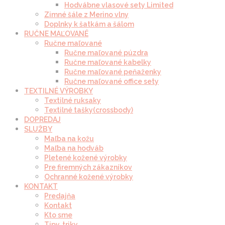
Hodvábne vlasové sety Limited
Zimné šále z Merino vlny
Doplnky k šatkám a šálom
RUČNE MAĽOVANÉ
Ručne maľované
Ručne maľované púzdra
Ručne maľované kabelky
Ručne maľované peňaženky
Ručne maľované office sety
TEXTILNÉ VÝROBKY
Textilné ruksaky
Textilné tašky(crossbody)
DOPREDAJ
SLUŽBY
Maľba na kožu
Maľba na hodváb
Pletené kožené výrobky
Pre firemných zákazníkov
Ochranné kožené výrobky
KONTAKT
Predajňa
Kontakt
Kto sme
Tipy, triky