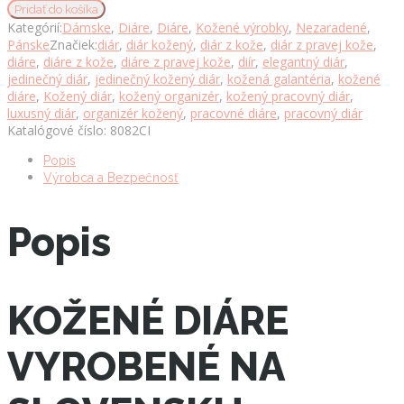
kožený
Pridať do košíka
diár
Kategórií:
Dámske
,
Diáre
,
Diáre
,
Kožené výrobky
,
Nezaradené
,
č.8082
Pánske
Značiek:
diár
,
diár kožený
,
diár z kože
,
diár z pravej kože
,
v
diáre
,
diáre z kože
,
diáre z pravej kože
,
diír
,
elegantný diár
,
čiernej
jedinečný diár
,
jedinečný kožený diár
,
kožená galantéria
,
kožené
farbe
diáre
,
Kožený diár
,
kožený organizér
,
kožený pracovný diár
,
množstvo
luxusný diár
,
organizér kožený
,
pracovné diáre
,
pracovný diár
Katalógové číslo:
8082CI
Popis
Výrobca a Bezpečnosť
Popis
KOŽENÉ DIÁRE
VYROBENÉ NA