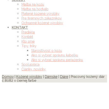
Maľba na kožu
Maľba na hodváb
Pletené kožené výrobky
Pre firemných zákazníkov
Ochranné kožené výrobky
KONTAKT
Predajňa
Kontakt
Kto sme
Tipy, triky
Starostlivosť o kožu
Ako si vybrať správnu kabelku
Ako si vybrať správnu peňaženku
Spolupráca
Články, novinky
Domov
|
Kožené výrobky
|
Dámske
|
Diáre
| Pracovný kožený diár
č.8082 v čiernej farbe