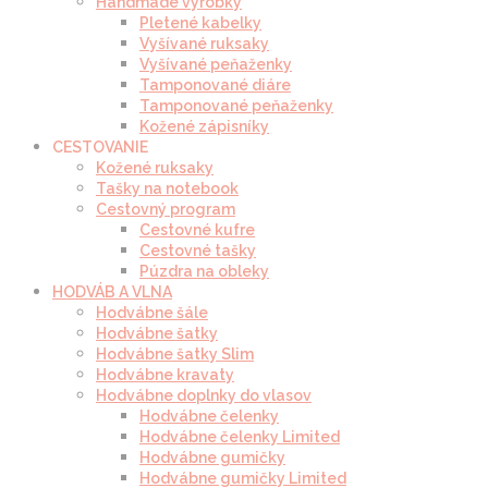
Handmade výrobky
Pletené kabelky
Vyšívané ruksaky
Vyšívané peňaženky
Tamponované diáre
Tamponované peňaženky
Kožené zápisníky
CESTOVANIE
Kožené ruksaky
Tašky na notebook
Cestovný program
Cestovné kufre
Cestovné tašky
Púzdra na obleky
HODVÁB A VLNA
Hodvábne šále
Hodvábne šatky
Hodvábne šatky Slim
Hodvábne kravaty
Hodvábne doplnky do vlasov
Hodvábne čelenky
Hodvábne čelenky Limited
Hodvábne gumičky
Hodvábne gumičky Limited