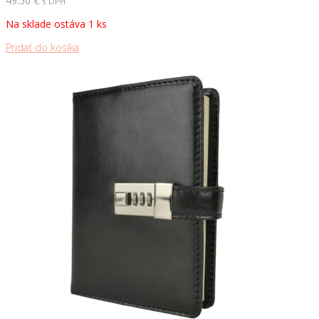
49.50
€
s DPH
Na sklade ostáva 1 ks
Pridať do košíka