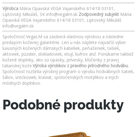
Výrobca
Mária Opavská VEGA Vajanského 614/18 03101,
Liptovský Mikuláš, SK info@vegalm.sk
Zodpovedný subjekt
Mária
Opavská VEGA Vajanského 614/18 03101, Liptovský Mikuláš
info@vegalm.sk
Spoločnosť VegaLM sa zaoberá vlastnou výrobou a následne
predajom koženej galantérie. Len u nás nájdete najväčší výber
luxusných kožených dámskych kabeliek, peňaženiek, tašiek,
aktoviek, púzdier, dokladoviek, etují, kufrov atď. Ponúkame taktiež
kožené doplnky, ako sú opasky, prívesky, kľúčenky z pravej
talianskej kože.
Výroba výrobkov z pravého prírodného hodvábu.
Spoločnosť rozšírila výrobný program o výrobu hodvábnych šatiek,
šálov, vreckoviek, kraviat, spoločenských motýlikov a iných
módnych doplnkov.
Podobné produkty