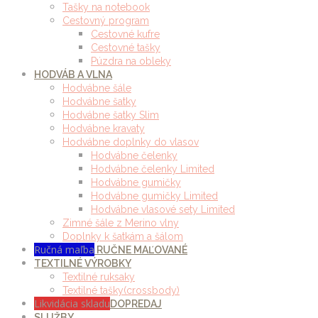
Tašky na notebook
Cestovný program
Cestovné kufre
Cestovné tašky
Púzdra na obleky
HODVÁB A VLNA
Hodvábne šále
Hodvábne šatky
Hodvábne šatky Slim
Hodvábne kravaty
Hodvábne doplnky do vlasov
Hodvábne čelenky
Hodvábne čelenky Limited
Hodvábne gumičky
Hodvábne gumičky Limited
Hodvábne vlasové sety Limited
Zimné šále z Merino vlny
Doplnky k šatkám a šálom
Ručná maľba
RUČNE MAĽOVANÉ
TEXTILNÉ VÝROBKY
Textilné ruksaky
Textilné tašky(crossbody)
Likvidácia skladu
DOPREDAJ
SLUŽBY