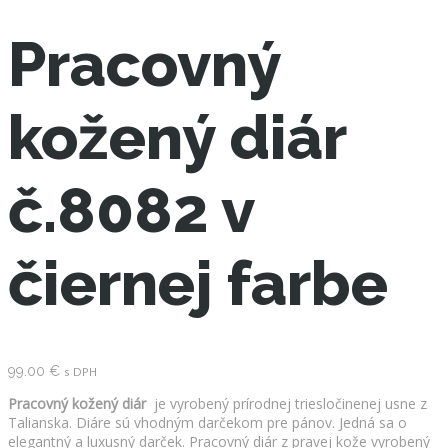
Pracovný
kožený diár
č.8082 v
čiernej farbe
99.00
€
s DPH
Pracovný kožený diár
je vyrobený prírodnej triesločinenej usne z
Talianska. Diáre sú vhodným darčekom pre pánov. Jedná sa o
elegantný a luxusný darček. Pracovný diár z pravej kože vyrobený