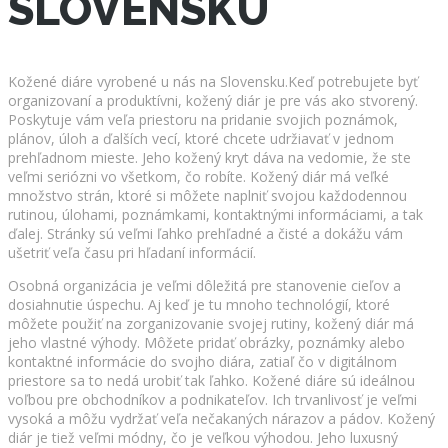
SLOVENSKU
Kožené diáre vyrobené u nás na Slovensku.Keď potrebujete byť
organizovaní a produktívni, kožený diár je pre vás ako stvorený.
Poskytuje vám veľa priestoru na pridanie svojich poznámok,
plánov, úloh a ďalších vecí, ktoré chcete udržiavať v jednom
prehľadnom mieste. Jeho kožený kryt dáva na vedomie, že ste
veľmi seriózni vo všetkom, čo robíte. Kožený diár má veľké
množstvo strán, ktoré si môžete naplniť svojou každodennou
rutinou, úlohami, poznámkami, kontaktnými informáciami, a tak
ďalej. Stránky sú veľmi ľahko prehľadné a čisté a dokážu vám
ušetriť veľa času pri hľadaní informácií.
Osobná organizácia je veľmi dôležitá pre stanovenie cieľov a
dosiahnutie úspechu. Aj keď je tu mnoho technológií, ktoré
môžete použiť na zorganizovanie svojej rutiny, kožený diár má
jeho vlastné výhody. Môžete pridať obrázky, poznámky alebo
kontaktné informácie do svojho diára, zatiaľ čo v digitálnom
priestore sa to nedá urobiť tak ľahko. Kožené diáre sú ideálnou
voľbou pre obchodníkov a podnikateľov. Ich trvanlivosť je veľmi
vysoká a môžu vydržať veľa nečakaných nárazov a pádov. Kožený
diár je tiež veľmi módny, čo je veľkou výhodou. Jeho luxusný