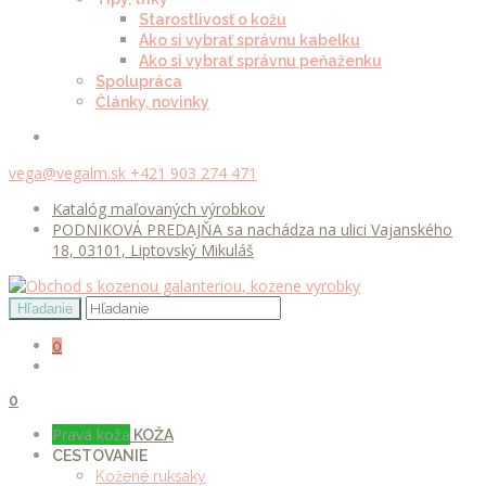
Starostlivosť o kožu
Ako si vybrať správnu kabelku
Ako si vybrať správnu peňaženku
Spolupráca
Články, novinky
vega@vegalm.sk
+421 903 274 471
Katalóg maľovaných výrobkov
PODNIKOVÁ PREDAJŇA sa nachádza na ulici Vajanského
18, 03101, Liptovský Mikuláš
0
0
Pravá koža
KOŽA
CESTOVANIE
Kožené ruksaky