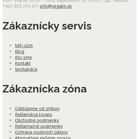
Pon - Piatok: 09:00 - 19:00
Vajanského 18, 03101, Lipt. Mikuláš
+421 903 274 471
info@vegalm.sk
Zákaznícky servis
Môj účet
Blog
Kto sme
Kontakt
Spolupráca
Zákaznícka zóna
Odstúpenie od zmluvy
Reklamácia tovaru
Obchodné podmienky
Reklamačné podmienky
Ochrana osobných údajov
Alternatívne riešenie sporov