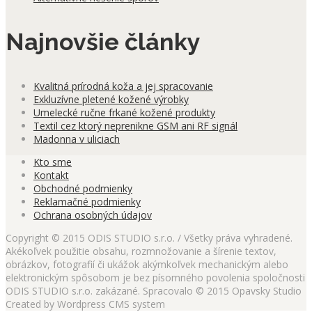
Najnovšie články
Kvalitná prírodná koža a jej spracovanie
Exkluzívne pletené kožené výrobky
Umelecké ručne frkané kožené produkty
Textil cez ktorý neprenikne GSM ani RF signál
Madonna v uliciach
Kto sme
Kontakt
Obchodné podmienky
Reklamačné podmienky
Ochrana osobných údajov
Copyright © 2015 ODIS STUDIO s.r.o. / Všetky práva vyhradené.
Akékoľvek použitie obsahu, rozmnožovanie a šírenie textov,
obrázkov, fotografií či ukážok akýmkoľvek mechanickým alebo
elektronickým spôsobom je bez písomného povolenia spoločnosti
ODIS STUDIO s.r.o. zakázané. Spracovalo © 2015 Opavsky Studio
Created by Wordpress CMS system