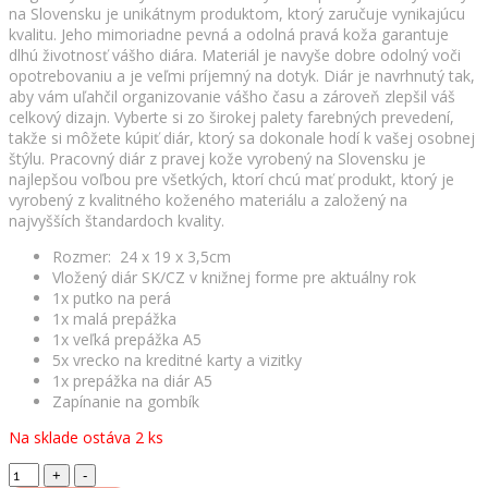
na Slovensku je unikátnym produktom, ktorý zaručuje vynikajúcu
kvalitu. Jeho mimoriadne pevná a odolná pravá koža garantuje
dlhú životnosť vášho diára. Materiál je navyše dobre odolný voči
opotrebovaniu a je veľmi príjemný na dotyk. Diár je navrhnutý tak,
aby vám uľahčil organizovanie vášho času a zároveň zlepšil váš
celkový dizajn. Vyberte si zo širokej palety farebných prevedení,
takže si môžete kúpiť diár, ktorý sa dokonale hodí k vašej osobnej
štýlu. Pracovný diár z pravej kože vyrobený na Slovensku je
najlepšou voľbou pre všetkých, ktorí chcú mať produkt, ktorý je
vyrobený z kvalitného koženého materiálu a založený na
najvyšších štandardoch kvality.
Rozmer: 24 x 19 x 3,5cm
Vložený diár SK/CZ v knižnej forme pre aktuálny rok
1x putko na perá
1x malá prepážka
1x veľká prepážka A5
5x vrecko na kreditné karty a vizitky
1x prepážka na diár A5
Zapínanie na gombík
Na sklade ostáva 2 ks
Pracovný