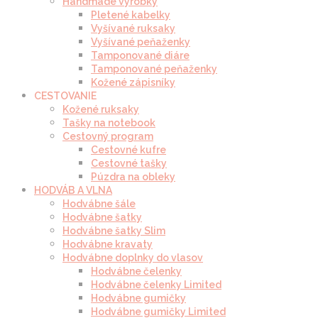
Handmade výrobky
Pletené kabelky
Vyšívané ruksaky
Vyšívané peňaženky
Tamponované diáre
Tamponované peňaženky
Kožené zápisníky
CESTOVANIE
Kožené ruksaky
Tašky na notebook
Cestovný program
Cestovné kufre
Cestovné tašky
Púzdra na obleky
HODVÁB A VLNA
Hodvábne šále
Hodvábne šatky
Hodvábne šatky Slim
Hodvábne kravaty
Hodvábne doplnky do vlasov
Hodvábne čelenky
Hodvábne čelenky Limited
Hodvábne gumičky
Hodvábne gumičky Limited