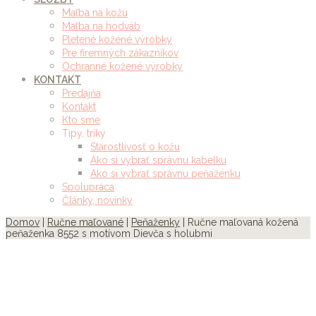
Maľba na kožu
Maľba na hodváb
Pletené kožené výrobky
Pre firemných zákazníkov
Ochranné kožené výrobky
KONTAKT
Predajňa
Kontakt
Kto sme
Tipy, triky
Starostlivosť o kožu
Ako si vybrať správnu kabelku
Ako si vybrať správnu peňaženku
Spolupráca
Články, novinky
Domov
|
Ručne maľované
|
Peňaženky
| Ručne maľovaná kožená
peňaženka 8552 s motívom Dievča s holubmi