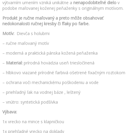
výtvarním umením vzniká unikátne a
nenapodobiteľné dielo
v
podobe maľovanej koženej peňaženky s originálnym motívom.
Produkt je ručne maľovaný a preto môže obsahovať
nedokonalosti ručnej kresby či fľaky po farbe.
Motív:
Dievča s holubmi
– ručne maľovaný motív
– moderná a praktická pánska kožená peňaženka
–
Material:
prírodná hovädzia useň triesločínená
– hlbkovo viazané prírodné farbivá ošetrené fixačným roztokom
– ochrana voči mechanickému poškodeniu a vode
– priehľadný ľak na vodnej báze , leštený
– vnútro: syntetická podšívka
Výbava:
1x vrecko na mince s klapničkou
1x priehľadné vrecko na doklady