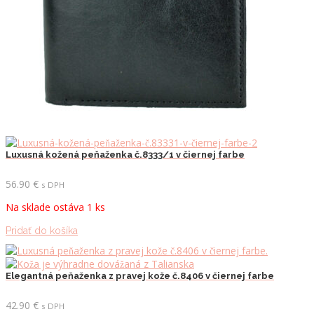
Luxusná kožená peňaženka č.8333/1 v čiernej farbe
56.90
€
s DPH
Na sklade ostáva 1 ks
Pridať do košíka
Elegantná peňaženka z pravej kože č.8406 v čiernej farbe
42.90
€
s DPH