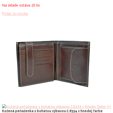
Na sklade ostáva 20 ks
Pridať do košíka
Kožená peňaženka s bohatou výbavou č.8334 v hnedej farbe