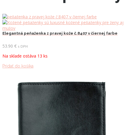
Elegantná peňaženka z pravej kože č.8407 v čiernej farbe
53.90
€
s DPH
Na sklade ostáva 13 ks
Pridať do košíka