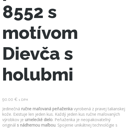
8552 s
motívom
Dievča s
holubmi
90.00
€
s DPH
Jedinečná
ručne maľovaná peňaženka
vyrobená z pravej talianskej
kože. Existuje len jeden kus. Každý jeden kus ručne maľovaných
výrobkov je
umelecké dielo
. Peňaženka je neopakovateľný
originál
s nádhernou maľbou
. Spojenie unikátnej technológie s