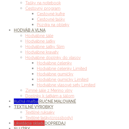
Tašky na notebook
Cestovný program
Cestovné kufre
Cestovné tašky
Púzdra na obleky
HODVÁB A VLNA
Hodvábne šále
Hodvábne šatky
Hodvábne šatky Slim
Hodvábne kravaty
Hodvábne doplnky do vlasov
Hodvábne čelenky
Hodvábne čelenky Limited
Hodvábne gumičky
Hodvábne gumičky Limited
Hodvábne vlasové sety Limited
Zimné šále z Merino vlny
Doplnky k šatkám a šálom
Ručná maľba
RUČNE MAĽOVANÉ
TEXTILNÉ VÝROBKY
Textilné ruksaky
Textilné tašky(crossbody)
Likvidácia skladu
DOPREDAJ
SLUŽBY