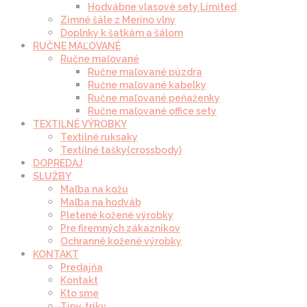
Hodvábne vlasové sety Limited
Zimné šále z Merino vlny
Doplnky k šatkám a šálom
RUČNE MAĽOVANÉ
Ručne maľované
Ručne maľované púzdra
Ručne maľované kabelky
Ručne maľované peňaženky
Ručne maľované office sety
TEXTILNÉ VÝROBKY
Textilné ruksaky
Textilné tašky(crossbody)
DOPREDAJ
SLUŽBY
Maľba na kožu
Maľba na hodváb
Pletené kožené výrobky
Pre firemných zákazníkov
Ochranné kožené výrobky
KONTAKT
Predajňa
Kontakt
Kto sme
Tipy, triky