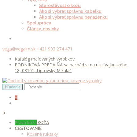
Starostlivosť o kožu
Ako si vybrať správnu kabelku
Ako si vybrať správnu peňaženku
Spolupráca
Články, novinky
vega@vegalm.sk
+421 903 274 471
Katalóg maľovaných výrobkov
PODNIKOVÁ PREDAJŇA sa nachádza na ulici Vajanského
18, 03101, Liptovský Mikuláš
0
0
Pravá koža
KOŽA
CESTOVANIE
Kožené ruksaky