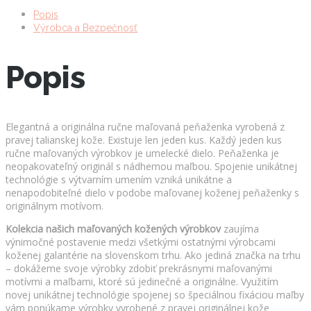
Popis
Výrobca a Bezpečnosť
Popis
Elegantná a originálna ručne maľovaná peňaženka vyrobená z
pravej talianskej kože. Existuje len jeden kus. Každý jeden kus
ručne maľovaných výrobkov je umelecké dielo. Peňaženka je
neopakovateľný originál s nádhernou maľbou. Spojenie unikátnej
technológie s výtvarním umením vzniká unikátne a
nenapodobiteľné dielo v podobe maľovanej koženej peňaženky s
originálnym motívom.
Kolekcia našich maľovaných kožených výrobkov
zaujíma
výnimočné postavenie medzi všetkými ostatnými výrobcami
koženej galantérie na slovenskom trhu. Ako jediná značka na trhu
– dokážeme svoje výrobky zdobiť prekrásnymi maľovanými
motívmi a maľbami, ktoré sú jedinečné a originálne. Využitím
novej unikátnej technológie spojenej so špeciálnou fixáciou maľby
vám ponúkame výrobky vyrobené z pravej originálnej kože