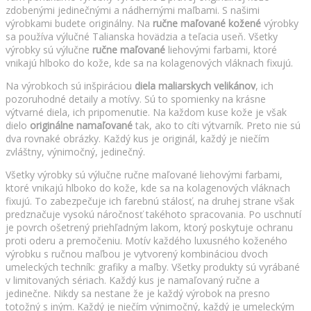
zdobenými jedinečnými a nádhernými maľbami. S našimi
výrobkami budete originálny. Na
ručne maľované kožené
výrobky
sa používa výlučné Talianska hovädzia a teľacia useň. Všetky
výrobky sú výlučne
ručne maľované
liehovými farbami, ktoré
vnikajú hlboko do kože, kde sa na kolagenových vláknach fixujú.
Na výrobkoch sú inšpiráciou
diela maliarskych velikánov
, ich
pozoruhodné detaily a motívy. Sú to spomienky na krásne
výtvarné diela, ich pripomenutie. Na každom kuse kože je však
dielo
originálne namaľované
tak, ako to cíti výtvarník. Preto nie sú
dva rovnaké obrázky. Každý kus je originál, každý je niečím
zvláštny, výnimočný, jedinečný.
Všetky výrobky sú výlučne ručne maľované liehovými farbami,
ktoré vnikajú hlboko do kože, kde sa na kolagenových vláknach
fixujú. To zabezpečuje ich farebnú stálosť, na druhej strane však
predznačuje vysokú náročnosť takéhoto spracovania. Po uschnutí
je povrch ošetrený priehľadným lakom, ktorý poskytuje ochranu
proti oderu a premočeniu. Motív každého luxusného koženého
výrobku s ručnou maľbou je vytvorený kombináciou dvoch
umeleckých techník: grafiky a maľby. Všetky produkty sú vyrábané
v limitovaných sériach. Každý kus je namaľovaný ručne a
jedinečne. Nikdy sa nestane že je každý výrobok na presno
totožný s iným. Každý je niečím výnimočný, každý je umeleckým