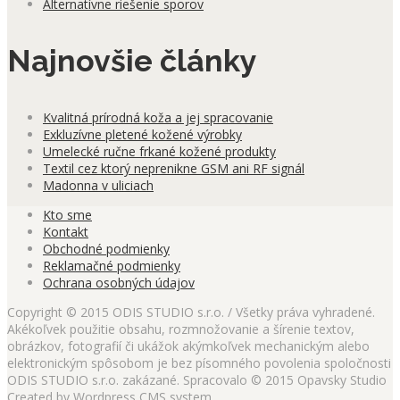
Alternatívne riešenie sporov
Najnovšie články
Kvalitná prírodná koža a jej spracovanie
Exkluzívne pletené kožené výrobky
Umelecké ručne frkané kožené produkty
Textil cez ktorý neprenikne GSM ani RF signál
Madonna v uliciach
Kto sme
Kontakt
Obchodné podmienky
Reklamačné podmienky
Ochrana osobných údajov
Copyright © 2015 ODIS STUDIO s.r.o. / Všetky práva vyhradené.
Akékoľvek použitie obsahu, rozmnožovanie a šírenie textov,
obrázkov, fotografií či ukážok akýmkoľvek mechanickým alebo
elektronickým spôsobom je bez písomného povolenia spoločnosti
ODIS STUDIO s.r.o. zakázané. Spracovalo © 2015 Opavsky Studio
Created by Wordpress CMS system