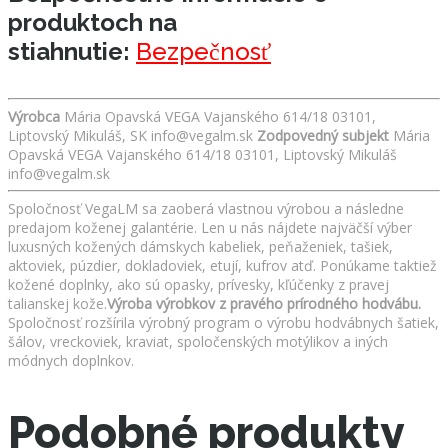
produktoch na
stiahnutie:
Bezpečnosť
Výrobca
Mária Opavská VEGA Vajanského 614/18 03101,
Liptovský Mikuláš, SK info@vegalm.sk
Zodpovedný subjekt
Mária
Opavská VEGA Vajanského 614/18 03101, Liptovský Mikuláš
info@vegalm.sk
Spoločnosť VegaLM sa zaoberá vlastnou výrobou a následne
predajom koženej galantérie. Len u nás nájdete najväčší výber
luxusných kožených dámskych kabeliek, peňaženiek, tašiek,
aktoviek, púzdier, dokladoviek, etují, kufrov atď. Ponúkame taktiež
kožené doplnky, ako sú opasky, prívesky, kľúčenky z pravej
talianskej kože.
Výroba výrobkov z pravého prírodného hodvábu.
Spoločnosť rozšírila výrobný program o výrobu hodvábnych šatiek,
šálov, vreckoviek, kraviat, spoločenských motýlikov a iných
módnych doplnkov.
Podobné produkty