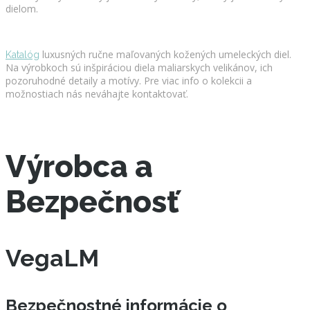
dielom.
luxusných ručne maľovaných kožených umeleckých diel.
Katalóg
Na výrobkoch sú inšpiráciou diela maliarskych velikánov, ich
pozoruhodné detaily a motívy. Pre viac info o kolekcii a
možnostiach nás neváhajte kontaktovať.
Výrobca a
Bezpečnosť
VegaLM
Bezpečnostné informácie o