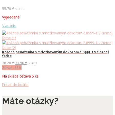
55.70
€
s DPH
Vypredané!
Viac info
Kožená peňaženka s mriežkovaným dekorom č.8559-1 v čiernej
farbe
Pôvodná
Aktuálna
70.20
€
31.50
€
s DPH
cena
cena
Zľava! -55%
bola:
je:
Na sklade ostáva 5 ks
70.20 €.
31.50 €.
Pridať do košíka
Máte otázky?