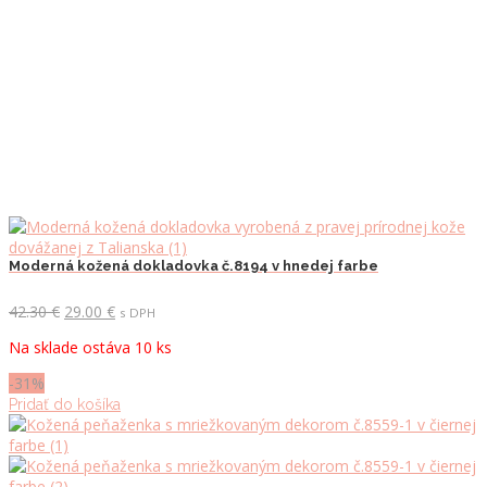
Moderná kožená dokladovka č.8194 v hnedej farbe
Pôvodná
Aktuálna
42.30
€
29.00
€
s DPH
cena
cena
Na sklade ostáva 10 ks
bola:
je:
42.30 €.
29.00 €.
-31%
Pridať do košíka