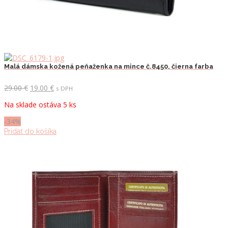
Malá dámska kožená peňaženka na mince č.8450, čierna farba
Pôvodná
Aktuálna
29.00
€
19.00
€
s DPH
cena
cena
Na sklade ostáva 5 ks
bola:
je:
29.00 €.
19.00 €.
-34%
Pridať do košíka