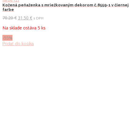
Kožená peňaženka s mriežkovaným dekorom č.8559-1 v čiernej
farbe
Pôvodná
Aktuálna
70.20
€
31.50
€
s DPH
cena
cena
Na sklade ostáva 5 ks
bola:
je:
70.20 €.
31.50 €.
-55%
Pridať do košíka