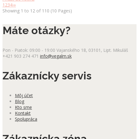
1
2
3
4
›
»
Showing 1 to 12 of 110 (10 Pages)
Máte otázky?
Pon - Piatok: 09:00 - 19:00
Vajanského 18, 03101, Lipt. Mikuláš
+421 903 274 471
info@vegalm.sk
Zákaznícky servis
Môj účet
Blog
Kto sme
Kontakt
Spolupráca
Zákaznícka zóna