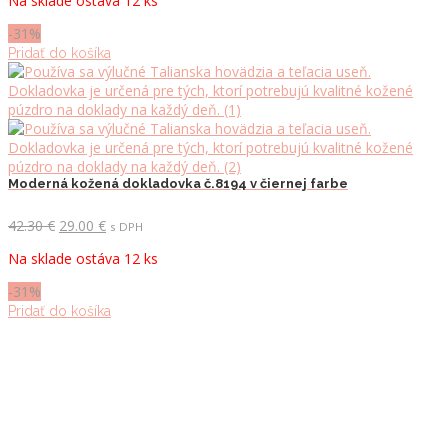
Na sklade ostáva 12 ks
bola:
je:
42.30 €.
29.00 €.
-31%
Pridať do košíka
Moderná kožená dokladovka č.8194 v čiernej farbe
Pôvodná
Aktuálna
42.30
€
29.00
€
s DPH
cena
cena
Na sklade ostáva 12 ks
bola:
je:
42.30 €.
29.00 €.
-31%
Pridať do košíka