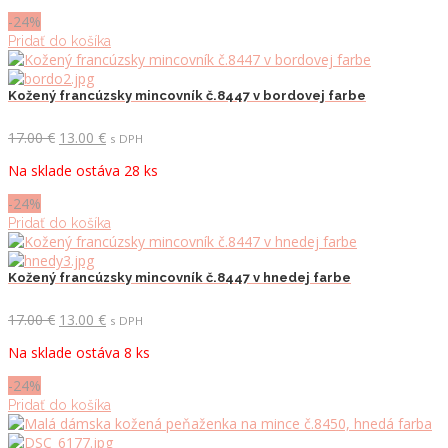
17.00 €.
13.00 €.
-24%
Pridať do košíka
Kožený francúzsky mincovník č.8447 v bordovej farbe
Pôvodná
Aktuálna
17.00
€
13.00
€
s DPH
cena
cena
Na sklade ostáva 28 ks
bola:
je:
17.00 €.
13.00 €.
-24%
Pridať do košíka
Kožený francúzsky mincovník č.8447 v hnedej farbe
Pôvodná
Aktuálna
17.00
€
13.00
€
s DPH
cena
cena
Na sklade ostáva 8 ks
bola:
je:
17.00 €.
13.00 €.
-24%
Pridať do košíka