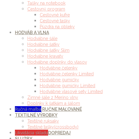
Tašky na notebook
Cestovný program
Cestovné kufre
Cestovné tašky
Púzdra na obleky
HODVÁB A VLNA
Hodvábne šále
Hodvábne šatky
Hodvábne šatky Slim
Hodvábne kravaty
Hodvábne doplnky do vlasov
Hodvábne čelenky
Hodvábne čelenky Limited
Hodvábne gumičky
Hodvábne gumičky Limited
Hodvábne vlasové sety Limited
Zimné šále z Merino vlny
Doplnky k šatkám a šálom
Ručná maľba
RUČNE MAĽOVANÉ
TEXTILNÉ VÝROBKY
Textilné ruksaky
Textilné tašky(crossbody)
Likvidácia skladu
DOPREDAJ
SLUŽBY