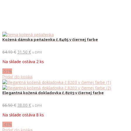
Kožená dámska peňaženka č.8465 v čiernej farbe
Pôvodná
Aktuálna
64.10
€
31.50
€
s DPH
cena
cena
Na sklade ostáva 2 ks
bola:
je:
64.10 €.
31.50 €.
-51%
Pridať do košíka
Elegantná kožená dokladovka č.8203 v čiernej farbe
Pôvodná
Aktuálna
66.50
€
38.00
€
s DPH
cena
cena
Na sklade ostáva 8 ks
bola:
je:
66.50 €.
38.00 €.
-43%
Pridať do košíka