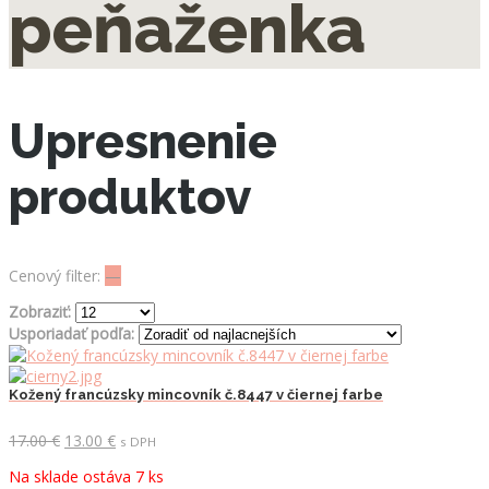
peňaženka
Upresnenie
produktov
Cenový filter:
—
Zobraziť:
Usporiadať podľa:
Kožený francúzsky mincovník č.8447 v čiernej farbe
Pôvodná
Aktuálna
17.00
€
13.00
€
s DPH
cena
cena
Na sklade ostáva 7 ks
bola:
je: