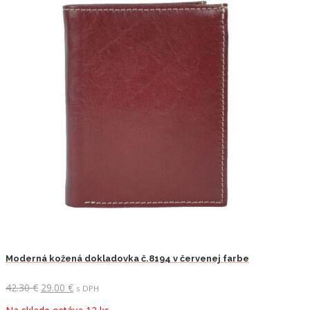
Moderná kožená dokladovka č.8194 v červenej farbe
Pôvodná
Aktuálna
42.30
€
29.00
€
s DPH
cena
cena