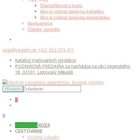
Starostlivosť o kožu
Ako si vybrať správnu kabelku
Ako si vybrať správnu peňaženku
Spolupráca
Články, novinky
vega@vegalm.sk
+421 903 274 471
Katalóg maľovaných výrobkov
PODNIKOVÁ PREDAJŇA sa nachádza na ulici Vajanského
18, 03101, Liptovský Mikuláš
0
0
Pravá koža
KOŽA
CESTOVANIE
Kožené ruksaky