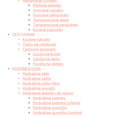
Handmade výrobky
Pletené kabelky
Vyšívané ruksaky
Vyšívané peňaženky
Tamponované diáre
Tamponované peňaženky
Kožené zápisníky
CESTOVANIE
Kožené ruksaky
Tašky na notebook
Cestovný program
Cestovné kufre
Cestovné tašky
Púzdra na obleky
HODVÁB A VLNA
Hodvábne šále
Hodvábne šatky
Hodvábne šatky Slim
Hodvábne kravaty
Hodvábne doplnky do vlasov
Hodvábne čelenky
Hodvábne čelenky Limited
Hodvábne gumičky
Hodvábne gumičky Limited