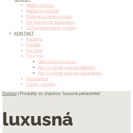
Maľba na kožu
Maľba na hodváb
Pletené kožené výrobky
Pre firemných zákazníkov
Ochranné kožené výrobky
KONTAKT
Predajňa
Kontakt
Kto sme
Tipy, triky
Starostlivosť o kožu
Ako si vybrať správnu kabelku
Ako si vybrať správnu peňaženku
Spolupráca
Články, novinky
Domov
| Produkty so značkou “luxusná peňaženka”
luxusná