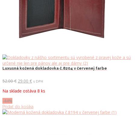
Luxusná kožená dokladovka č.8204 v červenej farbe
Pôvodná
Aktuálna
52.00
€
29.00
€
s DPH
cena
cena
Na sklade ostáva 8 ks
bola:
je:
52.00 €.
29.00 €.
-44%
Pridať do košíka