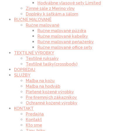
Hodvábne vlasové sety Limited
Zimné šále z Merino vlny
Doplnky k šatkám a šálom
RUČNE MAĽOVANÉ
Ručne maľované
Ručne maľované púzdra
Ručne maľované kabelky
Ručne maľované peňaženky
Ručne maľované office sety
TEXTILNÉ VÝROBKY
Textilné ruksaky
Textilné tašky(crossbody)
DOPREDAJ
SLUŽBY
Maľba na kožu
Maľba na hodváb
Pletené kožené výrobky
Pre firemných zákazníkov
Ochranné kožené výrobky
KONTAKT
Predajňa
Kontakt
Kto sme
Tipy, triky