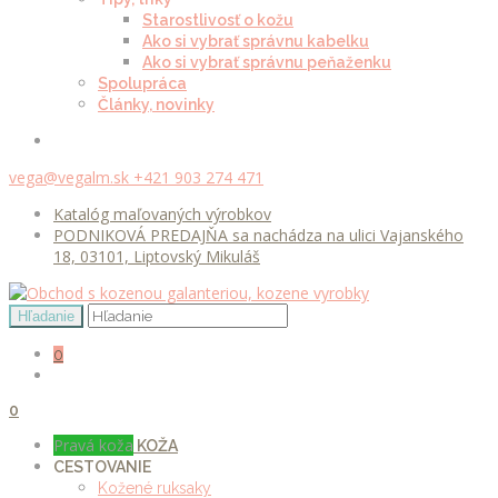
Starostlivosť o kožu
Ako si vybrať správnu kabelku
Ako si vybrať správnu peňaženku
Spolupráca
Články, novinky
vega@vegalm.sk
+421 903 274 471
Katalóg maľovaných výrobkov
PODNIKOVÁ PREDAJŇA sa nachádza na ulici Vajanského
18, 03101, Liptovský Mikuláš
0
0
Pravá koža
KOŽA
CESTOVANIE
Kožené ruksaky