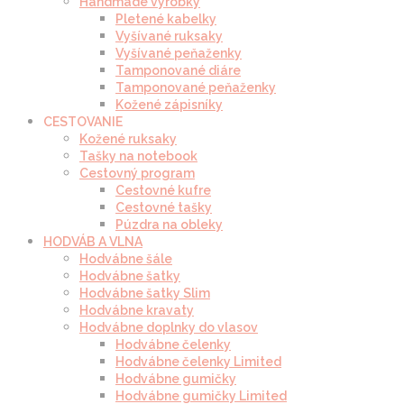
Handmade výrobky
Pletené kabelky
Vyšívané ruksaky
Vyšívané peňaženky
Tamponované diáre
Tamponované peňaženky
Kožené zápisníky
CESTOVANIE
Kožené ruksaky
Tašky na notebook
Cestovný program
Cestovné kufre
Cestovné tašky
Púzdra na obleky
HODVÁB A VLNA
Hodvábne šále
Hodvábne šatky
Hodvábne šatky Slim
Hodvábne kravaty
Hodvábne doplnky do vlasov
Hodvábne čelenky
Hodvábne čelenky Limited
Hodvábne gumičky
Hodvábne gumičky Limited