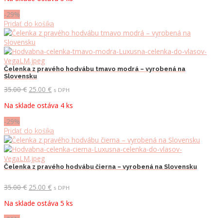
bola:
je:
35.00 €.
25.00 €.
-29%
Pridať do košíka
Čelenka z pravého hodvábu tmavo modrá – vyrobená na
Slovensku
Pôvodná
Aktuálna
35.00
€
25.00
€
s DPH
cena
cena
Na sklade ostáva 4 ks
bola:
je:
35.00 €.
25.00 €.
-29%
Pridať do košíka
Čelenka z pravého hodvábu čierna – vyrobená na Slovensku
Pôvodná
Aktuálna
35.00
€
25.00
€
s DPH
cena
cena
Na sklade ostáva 5 ks
bola:
je:
35.00 €.
25.00 €.