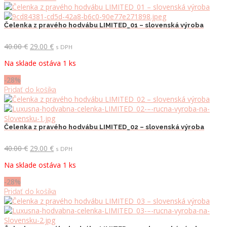
Čelenka z pravého hodvábu LIMITED_01 – slovenská výroba
Pôvodná
Aktuálna
40.00
€
29.00
€
s DPH
cena
cena
Na sklade ostáva 1 ks
bola:
je:
40.00 €.
29.00 €.
-28%
Pridať do košíka
Čelenka z pravého hodvábu LIMITED_02 – slovenská výroba
Pôvodná
Aktuálna
40.00
€
29.00
€
s DPH
cena
cena
Na sklade ostáva 1 ks
bola:
je:
40.00 €.
29.00 €.
-28%
Pridať do košíka