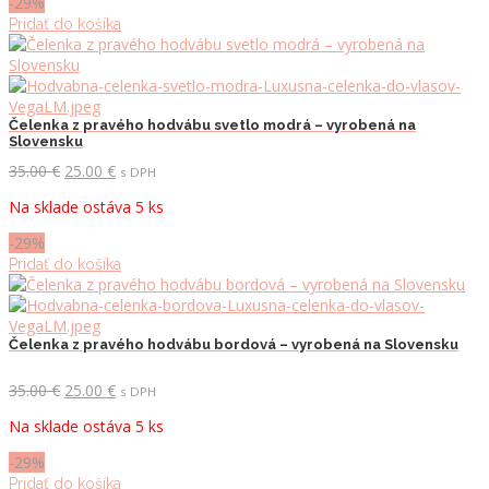
-29%
Pridať do košíka
Čelenka z pravého hodvábu svetlo modrá – vyrobená na
Slovensku
Pôvodná
Aktuálna
35.00
€
25.00
€
s DPH
cena
cena
Na sklade ostáva 5 ks
bola:
je:
35.00 €.
25.00 €.
-29%
Pridať do košíka
Čelenka z pravého hodvábu bordová – vyrobená na Slovensku
Pôvodná
Aktuálna
35.00
€
25.00
€
s DPH
cena
cena
Na sklade ostáva 5 ks
bola:
je:
35.00 €.
25.00 €.
-29%
Pridať do košíka