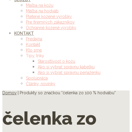
Maľba na kožu
Maľba na hodváb
Pletené kožené výrobky
Pre firemných zákazníkov
Ochranné kožené výrobky
KONTAKT
Predajňa
Kontakt
Kto sme
Tipy, triky
Starostlivosť o kožu
Ako si vybrať správnu kabelku
Ako si vybrať správnu peňaženku
Spolupráca
Články, novinky
Domov
| Produkty so značkou “čelenka zo 100 % hodvábu”
čelenka zo