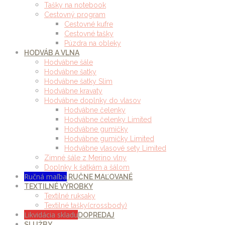
Tašky na notebook
Cestovný program
Cestovné kufre
Cestovné tašky
Púzdra na obleky
HODVÁB A VLNA
Hodvábne šále
Hodvábne šatky
Hodvábne šatky Slim
Hodvábne kravaty
Hodvábne doplnky do vlasov
Hodvábne čelenky
Hodvábne čelenky Limited
Hodvábne gumičky
Hodvábne gumičky Limited
Hodvábne vlasové sety Limited
Zimné šále z Merino vlny
Doplnky k šatkám a šálom
Ručná maľba
RUČNE MAĽOVANÉ
TEXTILNÉ VÝROBKY
Textilné ruksaky
Textilné tašky(crossbody)
Likvidácia skladu
DOPREDAJ
SLUŽBY