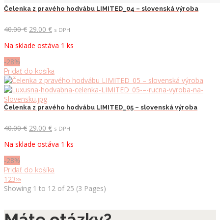
Čelenka z pravého hodvábu LIMITED_04 – slovenská výroba
Pôvodná
Aktuálna
40.00
€
29.00
€
s DPH
cena
cena
Na sklade ostáva 1 ks
bola:
je:
40.00 €.
29.00 €.
-28%
Pridať do košíka
Čelenka z pravého hodvábu LIMITED_05 – slovenská výroba
Pôvodná
Aktuálna
40.00
€
29.00
€
s DPH
cena
cena
Na sklade ostáva 1 ks
bola:
je:
40.00 €.
29.00 €.
-28%
Pridať do košíka
1
2
3
›
»
Showing 1 to 12 of 25 (3 Pages)
Máte otázky?