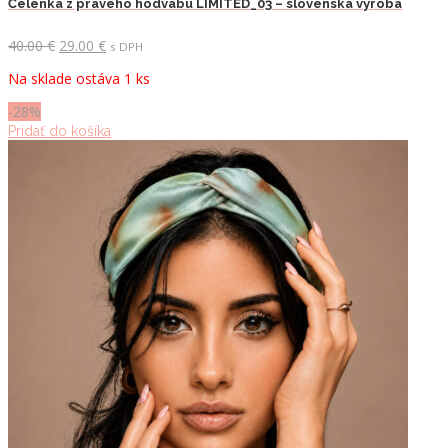
Čelenka z pravého hodvábu LIMITED_03 – slovenská výroba
Pôvodná
Aktuálna
40.00
€
29.00
€
s DPH
cena
cena
Na sklade ostáva 1 ks
bola:
je:
40.00 €.
29.00 €.
-28%
Pridať do košíka