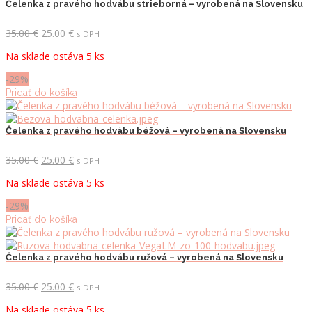
Čelenka z pravého hodvábu strieborná – vyrobená na Slovensku
Pôvodná
Aktuálna
35.00
€
25.00
€
s DPH
cena
cena
Na sklade ostáva 5 ks
bola:
je:
35.00 €.
25.00 €.
-29%
Pridať do košíka
Čelenka z pravého hodvábu béžová – vyrobená na Slovensku
Pôvodná
Aktuálna
35.00
€
25.00
€
s DPH
cena
cena
Na sklade ostáva 5 ks
bola:
je:
35.00 €.
25.00 €.
-29%
Pridať do košíka
Čelenka z pravého hodvábu ružová – vyrobená na Slovensku
Pôvodná
Aktuálna
35.00
€
25.00
€
s DPH
cena
cena
Na sklade ostáva 5 ks