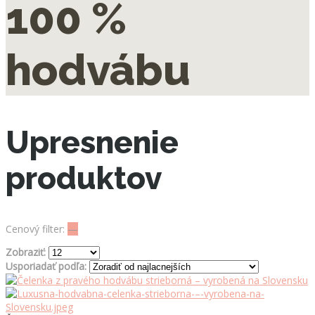
100 %
hodvábu
Upresnenie
produktov
Cenový filter:
—
Zobraziť:
Usporiadať podľa: