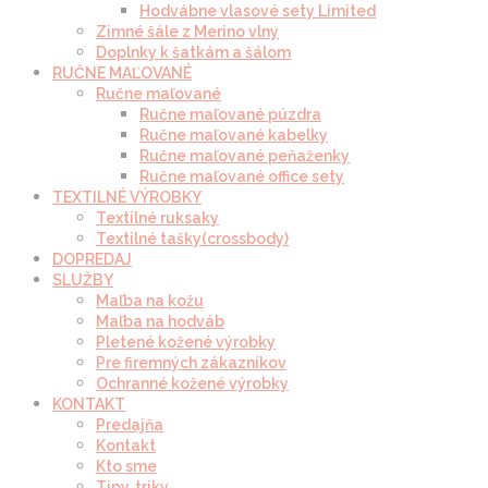
Hodvábne vlasové sety Limited
Zimné šále z Merino vlny
Doplnky k šatkám a šálom
RUČNE MAĽOVANÉ
Ručne maľované
Ručne maľované púzdra
Ručne maľované kabelky
Ručne maľované peňaženky
Ručne maľované office sety
TEXTILNÉ VÝROBKY
Textilné ruksaky
Textilné tašky(crossbody)
DOPREDAJ
SLUŽBY
Maľba na kožu
Maľba na hodváb
Pletené kožené výrobky
Pre firemných zákazníkov
Ochranné kožené výrobky
KONTAKT
Predajňa
Kontakt
Kto sme
Tipy, triky