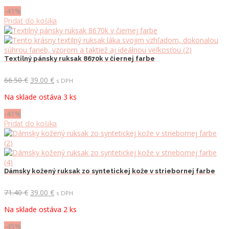
66.50 €.
39.00 €.
-41%
Pridať do košíka
Textilný pánsky ruksak 8670k v čiernej farbe
Pôvodná
Aktuálna
66.50
€
39.00
€
s DPH
cena
cena
Na sklade ostáva 3 ks
bola:
je:
66.50 €.
39.00 €.
-41%
Pridať do košíka
Dámsky kožený ruksak zo syntetickej kože v striebornej farbe
Pôvodná
Aktuálna
71.40
€
39.00
€
s DPH
cena
cena
Na sklade ostáva 2 ks
bola:
je:
71.40 €.
39.00 €.
-45%