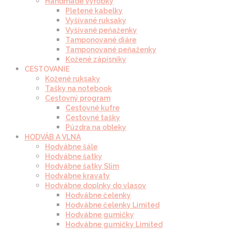
Handmade výrobky
Pletené kabelky
Vyšívané ruksaky
Vyšívané peňaženky
Tamponované diáre
Tamponované peňaženky
Kožené zápisníky
CESTOVANIE
Kožené ruksaky
Tašky na notebook
Cestovný program
Cestovné kufre
Cestovné tašky
Púzdra na obleky
HODVÁB A VLNA
Hodvábne šále
Hodvábne šatky
Hodvábne šatky Slim
Hodvábne kravaty
Hodvábne doplnky do vlasov
Hodvábne čelenky
Hodvábne čelenky Limited
Hodvábne gumičky
Hodvábne gumičky Limited