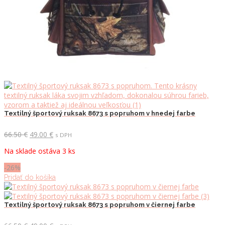
Textilný športový ruksak 8673 s popruhom v hnedej farbe
Pôvodná
Aktuálna
66.50
€
49.00
€
s DPH
cena
cena
Na sklade ostáva 3 ks
bola:
je:
66.50 €.
49.00 €.
-26%
Pridať do košíka
Textilný športový ruksak 8673 s popruhom v čiernej farbe