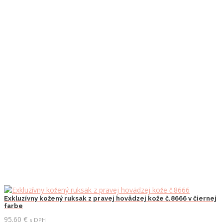
Exkluzívny kožený ruksak z pravej hovädzej kože č.8666 v čiernej
farbe
95.60
€
s DPH