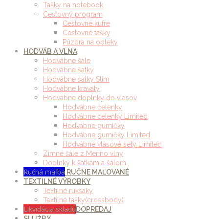
Tašky na notebook
Cestovný program
Cestovné kufre
Cestovné tašky
Púzdra na obleky
HODVÁB A VLNA
Hodvábne šále
Hodvábne šatky
Hodvábne šatky Slim
Hodvábne kravaty
Hodvábne doplnky do vlasov
Hodvábne čelenky
Hodvábne čelenky Limited
Hodvábne gumičky
Hodvábne gumičky Limited
Hodvábne vlasové sety Limited
Zimné šále z Merino vlny
Doplnky k šatkám a šálom
Ručná maľba
RUČNE MAĽOVANÉ
TEXTILNÉ VÝROBKY
Textilné ruksaky
Textilné tašky(crossbody)
Likvidácia skladu
DOPREDAJ
SLUŽBY