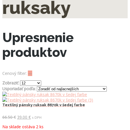
ruksaky
Upresnenie
produktov
Cenový filter:
—
Zobraziť:
Usporiadať podľa:
Textilný pánsky ruksak 8670k v šedej farbe
Pôvodná
Aktuálna
66.50
€
39.00
€
s DPH
cena
cena
Na sklade ostáva 2 ks
bola:
je: