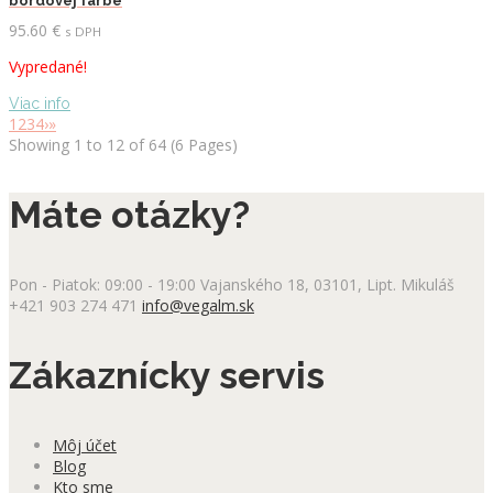
bordovej farbe
95.60
€
s DPH
Vypredané!
Viac info
1
2
3
4
›
»
Showing 1 to 12 of 64 (6 Pages)
Máte otázky?
Pon - Piatok: 09:00 - 19:00
Vajanského 18, 03101, Lipt. Mikuláš
+421 903 274 471
info@vegalm.sk
Zákaznícky servis
Môj účet
Blog
Kto sme