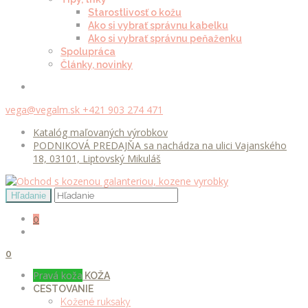
Starostlivosť o kožu
Ako si vybrať správnu kabelku
Ako si vybrať správnu peňaženku
Spolupráca
Články, novinky
vega@vegalm.sk
+421 903 274 471
Katalóg maľovaných výrobkov
PODNIKOVÁ PREDAJŇA sa nachádza na ulici Vajanského
18, 03101, Liptovský Mikuláš
0
0
Pravá koža
KOŽA
CESTOVANIE
Kožené ruksaky