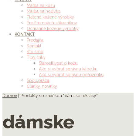
Maľba na kožu
Maľba na hodváb
Pletené kožené výrobky
Pre firemných zákazníkov
Ochranné kožené výrobky
KONTAKT
Predajňa
Kontakt
Kto sme
Tipy, triky
Starostlivosť o kožu
Ako si vybrať správnu kabelku
Ako si vybrať správnu peňaženku
Spolupráca
Články, novinky
Domov
| Produkty so značkou “dámske ruksaky”
dámske