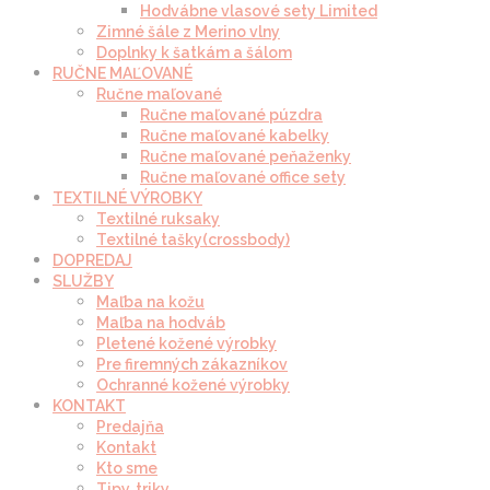
Hodvábne vlasové sety Limited
Zimné šále z Merino vlny
Doplnky k šatkám a šálom
RUČNE MAĽOVANÉ
Ručne maľované
Ručne maľované púzdra
Ručne maľované kabelky
Ručne maľované peňaženky
Ručne maľované office sety
TEXTILNÉ VÝROBKY
Textilné ruksaky
Textilné tašky(crossbody)
DOPREDAJ
SLUŽBY
Maľba na kožu
Maľba na hodváb
Pletené kožené výrobky
Pre firemných zákazníkov
Ochranné kožené výrobky
KONTAKT
Predajňa
Kontakt
Kto sme
Tipy, triky