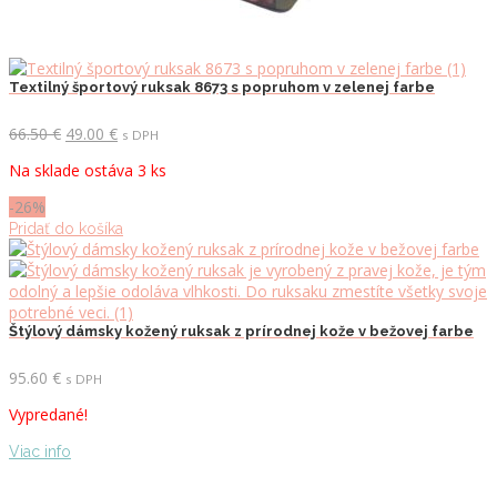
Textilný športový ruksak 8673 s popruhom v zelenej farbe
Pôvodná
Aktuálna
66.50
€
49.00
€
s DPH
cena
cena
Na sklade ostáva 3 ks
bola:
je:
66.50 €.
49.00 €.
-26%
Pridať do košíka
Štýlový dámsky kožený ruksak z prírodnej kože v bežovej farbe
95.60
€
s DPH
Vypredané!
Viac info