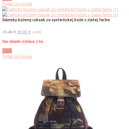
Pridať do košíka
Dámsky kožený ruksak zo syntetickej kože v zlatej farbe
Pôvodná
Aktuálna
71.40
€
39.00
€
s DPH
cena
cena
Na sklade ostáva 2 ks
bola:
je:
71.40 €.
39.00 €.
-45%
Pridať do košíka