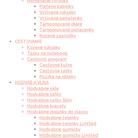
Handmade výrobky
Pletené kabelky
Vyšívané ruksaky
Vyšívané peňaženky
Tamponované diáre
Tamponované peňaženky
Kožené zápisníky
CESTOVANIE
Kožené ruksaky
Tašky na notebook
Cestovný program
Cestovné kufre
Cestovné tašky
Púzdra na obleky
HODVÁB A VLNA
Hodvábne šále
Hodvábne šatky
Hodvábne šatky Slim
Hodvábne kravaty
Hodvábne doplnky do vlasov
Hodvábne čelenky
Hodvábne čelenky Limited
Hodvábne gumičky
Hodvábne gumičky Limited