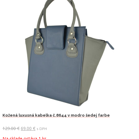
Kožená luxusná kabelka č.8644 v modro šedej farbe
Pôvodná
Aktuálna
129.00
€
69.00
€
s DPH
cena
cena
Na sklade ostáva 1 ks