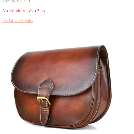
145.00
€
s DPH
Na sklade ostáva 3 ks
Pridať do košíka