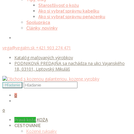
Starostlivosť o kožu
Ako si vybrať správnu kabelku
Ako si vybrať správnu peňaženku
Spolupráca
Články, novinky
vega@vegalm.sk
+421 903 274 471
Katalóg maľovaných výrobkov
PODNIKOVÁ PREDAJŇA sa nachádza na ulici Vajanského
18, 03101, Liptovský Mikuláš
0
0
Pravá koža
KOŽA
CESTOVANIE
Kožené ruksaky