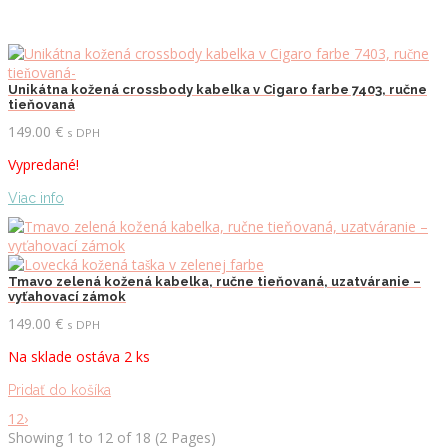
Unikátna kožená crossbody kabelka v Cigaro farbe 7403, ručne
tieňovaná
149.00
€
s DPH
Vypredané!
Viac info
Tmavo zelená kožená kabelka, ručne tieňovaná, uzatváranie –
vyťahovací zámok
149.00
€
s DPH
Na sklade ostáva 2 ks
Pridať do košíka
1
2
›
Showing 1 to 12 of 18 (2 Pages)