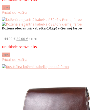
bola:
je:
129.00 €.
69.00 €.
-47%
Pridať do košíka
Kožená elegantná kabelka č.8246 v čiernej farbe
Pôvodná
Aktuálna
144.00
€
89.00
€
s DPH
cena
cena
Na sklade ostáva 3 ks
bola:
je:
144.00 €.
89.00 €.
-38%
Pridať do košíka