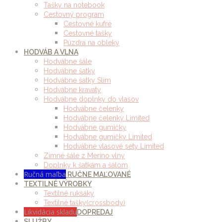
Tašky na notebook
Cestovný program
Cestovné kufre
Cestovné tašky
Púzdra na obleky
HODVÁB A VLNA
Hodvábne šále
Hodvábne šatky
Hodvábne šatky Slim
Hodvábne kravaty
Hodvábne doplnky do vlasov
Hodvábne čelenky
Hodvábne čelenky Limited
Hodvábne gumičky
Hodvábne gumičky Limited
Hodvábne vlasové sety Limited
Zimné šále z Merino vlny
Doplnky k šatkám a šálom
Ručná maľba
RUČNE MAĽOVANÉ
TEXTILNÉ VÝROBKY
Textilné ruksaky
Textilné tašky(crossbody)
Likvidácia skladu
DOPREDAJ
SLUŽBY