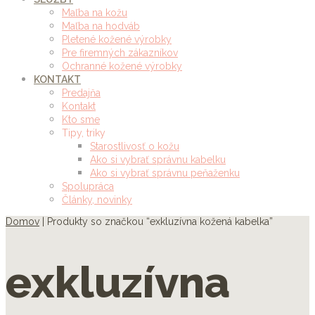
Maľba na kožu
Maľba na hodváb
Pletené kožené výrobky
Pre firemných zákazníkov
Ochranné kožené výrobky
KONTAKT
Predajňa
Kontakt
Kto sme
Tipy, triky
Starostlivosť o kožu
Ako si vybrať správnu kabelku
Ako si vybrať správnu peňaženku
Spolupráca
Články, novinky
Domov
| Produkty so značkou “exkluzívna kožená kabelka”
exkluzívna