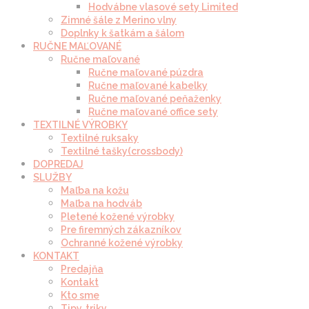
Hodvábne vlasové sety Limited
Zimné šále z Merino vlny
Doplnky k šatkám a šálom
RUČNE MAĽOVANÉ
Ručne maľované
Ručne maľované púzdra
Ručne maľované kabelky
Ručne maľované peňaženky
Ručne maľované office sety
TEXTILNÉ VÝROBKY
Textilné ruksaky
Textilné tašky(crossbody)
DOPREDAJ
SLUŽBY
Maľba na kožu
Maľba na hodváb
Pletené kožené výrobky
Pre firemných zákazníkov
Ochranné kožené výrobky
KONTAKT
Predajňa
Kontakt
Kto sme
Tipy, triky