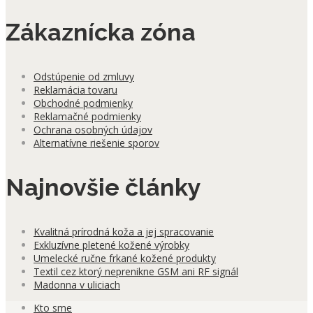
Zákaznícka zóna
Odstúpenie od zmluvy
Reklamácia tovaru
Obchodné podmienky
Reklamačné podmienky
Ochrana osobných údajov
Alternatívne riešenie sporov
Najnovšie články
Kvalitná prírodná koža a jej spracovanie
Exkluzívne pletené kožené výrobky
Umelecké ručne frkané kožené produkty
Textil cez ktorý neprenikne GSM ani RF signál
Madonna v uliciach
Kto sme