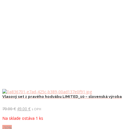
Vlasový set z pravého hodvábu LIMITED_10 – slovenská výroba
Pôvodná
Aktuálna
70.00
€
49.00
€
s DPH
cena
cena
Na sklade ostáva 1 ks
bola:
je:
70.00 €.
49.00 €.
-30%