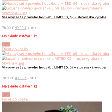
Vlasový set z pravého hodvábu LIMITED_04 – slovenská výroba
Pôvodná
Aktuálna
70.00
€
49.00
€
s DPH
cena
cena
Na sklade ostáva 1 ks
bola:
je:
70.00 €.
49.00 €.
-30%
Pridať do košíka
Vlasový set z pravého hodvábu LIMITED_05 – slovenská výroba
Pôvodná
Aktuálna
70.00
€
49.00
€
s DPH
cena
cena
Na sklade ostáva 1 ks
bola:
je:
70.00 €.
49.00 €.
-30%
Pridať do košíka