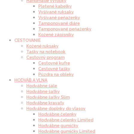
Handmade výrobky
Pletené kabelky
Vyšívané ruksaky
Vyšívané peňaženky
Tamponované diáre
Tamponované peňaženky
Kožené zápisníky
CESTOVANIE
Kožené ruksaky
Tašky na notebook
Cestovný program
Cestovné kufre
Cestovné tašky
Púzdra na obleky
HODVÁB A VLNA
Hodvábne šále
Hodvábne šatky
Hodvábne šatky Slim
Hodvábne kravaty
Hodvábne doplnky do vlasov
Hodvábne čelenky
Hodvábne čelenky Limited
Hodvábne gumičky
Hodvábne gumičky Limited