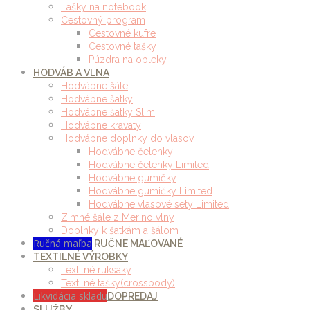
Tašky na notebook
Cestovný program
Cestovné kufre
Cestovné tašky
Púzdra na obleky
HODVÁB A VLNA
Hodvábne šále
Hodvábne šatky
Hodvábne šatky Slim
Hodvábne kravaty
Hodvábne doplnky do vlasov
Hodvábne čelenky
Hodvábne čelenky Limited
Hodvábne gumičky
Hodvábne gumičky Limited
Hodvábne vlasové sety Limited
Zimné šále z Merino vlny
Doplnky k šatkám a šálom
Ručná maľba
RUČNE MAĽOVANÉ
TEXTILNÉ VÝROBKY
Textilné ruksaky
Textilné tašky(crossbody)
Likvidácia skladu
DOPREDAJ
SLUŽBY