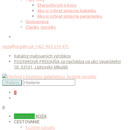
Starostlivosť o kožu
Ako si vybrať správnu kabelku
Ako si vybrať správnu peňaženku
Spolupráca
Články, novinky
vega@vegalm.sk
+421 903 274 471
Katalóg maľovaných výrobkov
PODNIKOVÁ PREDAJŇA sa nachádza na ulici Vajanského
18, 03101, Liptovský Mikuláš
0
0
Pravá koža
KOŽA
CESTOVANIE
Kožené ruksaky