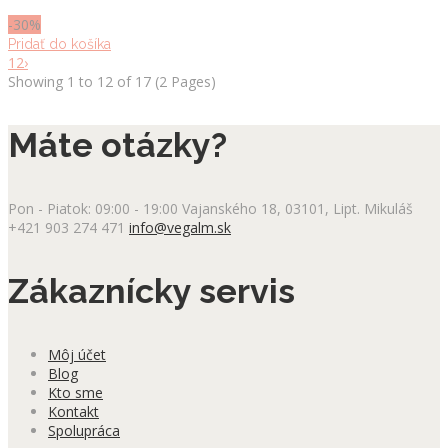
70.00 €.
49.00 €.
-30%
Pridať do košíka
1
2
›
Showing 1 to 12 of 17 (2 Pages)
Máte otázky?
Pon - Piatok: 09:00 - 19:00
Vajanského 18, 03101, Lipt. Mikuláš
+421 903 274 471
info@vegalm.sk
Zákaznícky servis
Môj účet
Blog
Kto sme
Kontakt
Spolupráca