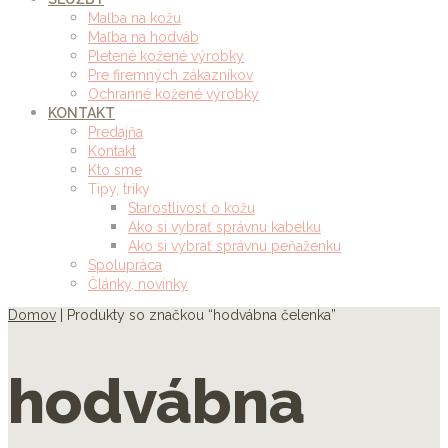
Maľba na kožu
Maľba na hodváb
Pletené kožené výrobky
Pre firemných zákazníkov
Ochranné kožené výrobky
KONTAKT
Predajňa
Kontakt
Kto sme
Tipy, triky
Starostlivosť o kožu
Ako si vybrať správnu kabelku
Ako si vybrať správnu peňaženku
Spolupráca
Články, novinky
Domov
| Produkty so značkou “hodvábna čelenka”
hodvábna