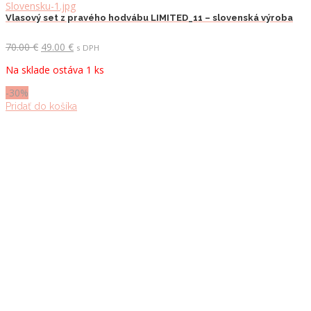
Vlasový set z pravého hodvábu LIMITED_11 – slovenská výroba
Pôvodná
Aktuálna
70.00
€
49.00
€
s DPH
cena
cena
Na sklade ostáva 1 ks
bola:
je:
70.00 €.
49.00 €.
-30%
Pridať do košíka