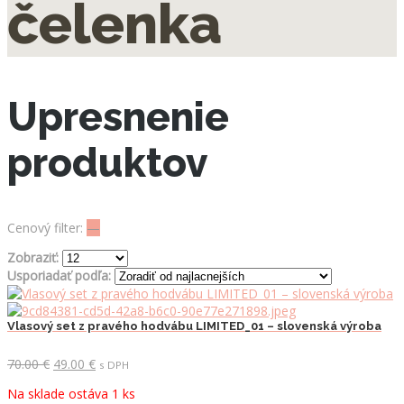
čelenka
Upresnenie
produktov
Cenový filter:
—
Zobraziť:
Usporiadať podľa:
Vlasový set z pravého hodvábu LIMITED_01 – slovenská výroba
Pôvodná
Aktuálna
70.00
€
49.00
€
s DPH
cena
cena
Na sklade ostáva 1 ks
bola:
je: