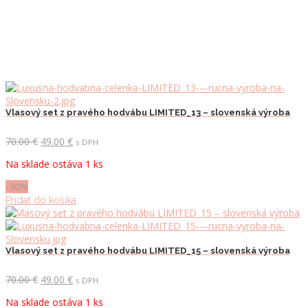
Vlasový set z pravého hodvábu LIMITED_13 – slovenská výroba
Pôvodná
Aktuálna
70.00
€
49.00
€
s DPH
cena
cena
Na sklade ostáva 1 ks
bola:
je:
70.00 €.
49.00 €.
-30%
Pridať do košíka
Vlasový set z pravého hodvábu LIMITED_15 – slovenská výroba
Pôvodná
Aktuálna
70.00
€
49.00
€
s DPH
cena
cena
Na sklade ostáva 1 ks
bola:
je: