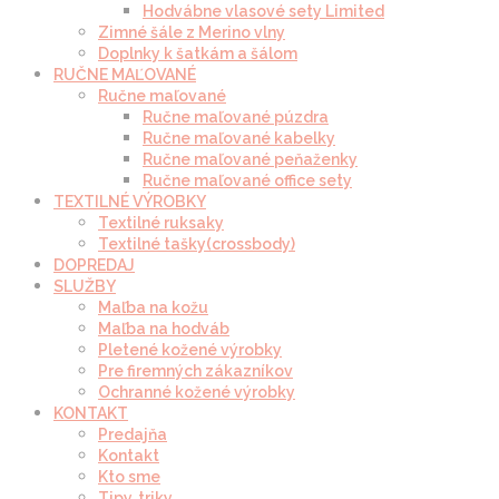
Hodvábne vlasové sety Limited
Zimné šále z Merino vlny
Doplnky k šatkám a šálom
RUČNE MAĽOVANÉ
Ručne maľované
Ručne maľované púzdra
Ručne maľované kabelky
Ručne maľované peňaženky
Ručne maľované office sety
TEXTILNÉ VÝROBKY
Textilné ruksaky
Textilné tašky(crossbody)
DOPREDAJ
SLUŽBY
Maľba na kožu
Maľba na hodváb
Pletené kožené výrobky
Pre firemných zákazníkov
Ochranné kožené výrobky
KONTAKT
Predajňa
Kontakt
Kto sme
Tipy, triky