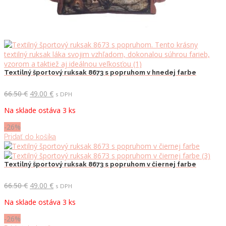
Textilný športový ruksak 8673 s popruhom v hnedej farbe
Pôvodná
Aktuálna
66.50
€
49.00
€
s DPH
cena
cena
Na sklade ostáva 3 ks
bola:
je:
66.50 €.
49.00 €.
-26%
Pridať do košíka
Textilný športový ruksak 8673 s popruhom v čiernej farbe
Pôvodná
Aktuálna
66.50
€
49.00
€
s DPH
cena
cena
Na sklade ostáva 3 ks
bola:
je:
66.50 €.
49.00 €.
-26%