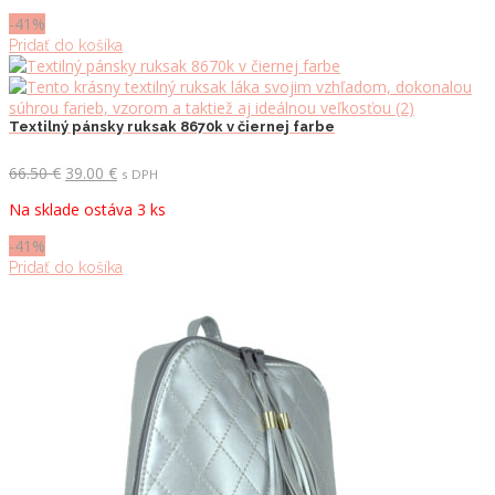
66.50 €.
39.00 €.
-41%
Pridať do košíka
Textilný pánsky ruksak 8670k v čiernej farbe
Pôvodná
Aktuálna
66.50
€
39.00
€
s DPH
cena
cena
Na sklade ostáva 3 ks
bola:
je:
66.50 €.
39.00 €.
-41%
Pridať do košíka