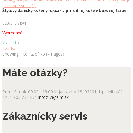
Štýlový dámsky kožený ruksak z prírodnej kože v bežovej farbe
95.60
€
s DPH
Vypredané!
Viac info
1
2
3
4
›
»
Showing 1 to 12 of 73 (7 Pages)
Máte otázky?
Pon - Piatok: 09:00 - 19:00
Vajanského 18, 03101, Lipt. Mikuláš
+421 903 274 471
info@vegalm.sk
Zákaznícky servis