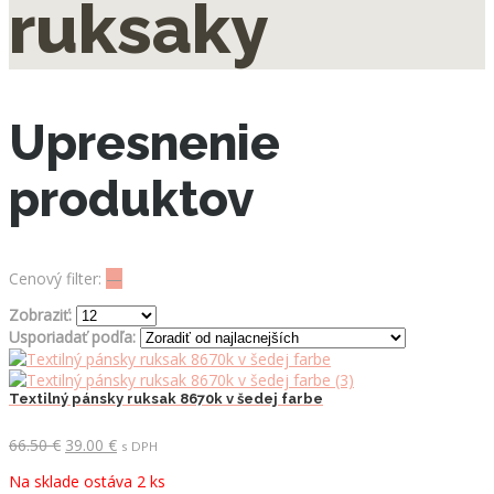
ruksaky
Upresnenie
produktov
Cenový filter:
—
Zobraziť:
Usporiadať podľa:
Textilný pánsky ruksak 8670k v šedej farbe
Pôvodná
Aktuálna
66.50
€
39.00
€
s DPH
cena
cena
Na sklade ostáva 2 ks
bola:
je: