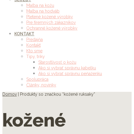
Maľba na kožu
Maľba na hodváb
Pletené kožené výrobky
Pre firemných zákazníkov
Ochranné kožené výrobky
KONTAKT
Predajňa
Kontakt
Kto sme
Tipy, triky
Starostlivosť o kožu
Ako si vybrať správnu kabelku
Ako si vybrať správnu peňaženku
Spolupráca
Články, novinky
Domov
| Produkty so značkou “kožené ruksaky”
kožené