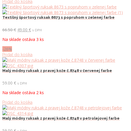
Pridať do košíka
Textilný športový ruksak 8673 s popruhom v zelenej farbe
Pôvodná
Aktuálna
66.50
€
49.00
€
s DPH
cena
cena
Na sklade ostáva 3 ks
bola:
je:
66.50 €.
49.00 €.
-26%
Pridať do košíka
Malý módny ruksak z pravej kože č.8748 v červenej farbe
59.00
€
s DPH
Na sklade ostáva 2 ks
Pridať do košíka
Malý módny ruksak z pravej kože č.8748 v petrolejovej farbe
59.00
€
s DPH