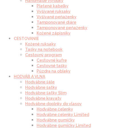
Handmade výrobky
Pletené kabelky
Vyšívané ruksaky
Vyšívané peňaženky
Tamponované diáre
Tamponované peňaženky
Kožené zápisníky
CESTOVANIE
Kožené ruksaky
Tašky na notebook
Cestovný program
Cestovné kufre
Cestovné tašky
Púzdra na obleky
HODVÁB A VLNA
Hodvábne šále
Hodvábne šatky
Hodvábne šatky Slim
Hodvábne kravaty
Hodvábne doplnky do vlasov
Hodvábne čelenky
Hodvábne čelenky Limited
Hodvábne gumičky
Hodvábne gumičky Limited