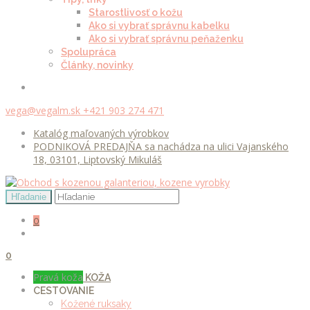
Starostlivosť o kožu
Ako si vybrať správnu kabelku
Ako si vybrať správnu peňaženku
Spolupráca
Články, novinky
vega@vegalm.sk
+421 903 274 471
Katalóg maľovaných výrobkov
PODNIKOVÁ PREDAJŇA sa nachádza na ulici Vajanského
18, 03101, Liptovský Mikuláš
0
0
Pravá koža
KOŽA
CESTOVANIE
Kožené ruksaky