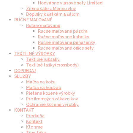
Hodvábne vlasové sety Limited
Zimné šále z Merino vlny
Doplnky k šatkám a šálom
RUČNE MAĽOVANÉ
Ručne maľované
Ručne maľované púzdra
Ručne maľované kabelky
Ručne maľované peňaženky
Ručne maľované office sety
TEXTILNÉ VÝROBKY
Textilné ruksaky
Textilné tašky(crossbody)
DOPREDAJ
SLUŽBY
Maľba na kožu
Maľba na hodváb
Pletené kožené výrobky
Pre firemných zákazníkov
Ochranné kožené výrobky
KONTAKT
Predajňa
Kontakt
Kto sme
Tipy, triky