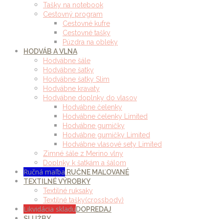
Tašky na notebook
Cestovný program
Cestovné kufre
Cestovné tašky
Púzdra na obleky
HODVÁB A VLNA
Hodvábne šále
Hodvábne šatky
Hodvábne šatky Slim
Hodvábne kravaty
Hodvábne doplnky do vlasov
Hodvábne čelenky
Hodvábne čelenky Limited
Hodvábne gumičky
Hodvábne gumičky Limited
Hodvábne vlasové sety Limited
Zimné šále z Merino vlny
Doplnky k šatkám a šálom
Ručná maľba
RUČNE MAĽOVANÉ
TEXTILNÉ VÝROBKY
Textilné ruksaky
Textilné tašky(crossbody)
Likvidácia skladu
DOPREDAJ
SLUŽBY