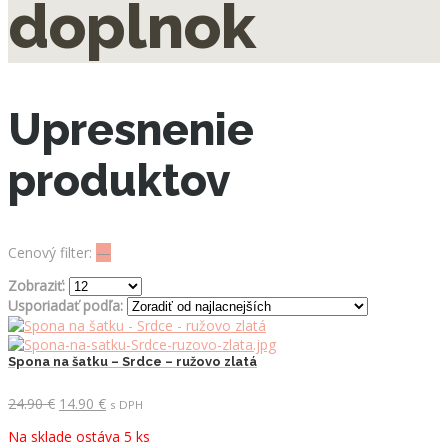
doplnok
Upresnenie
produktov
Cenový filter:
—
Zobraziť:
Usporiadať podľa:
Spona na šatku – Srdce – ružovo zlatá
Pôvodná
Aktuálna
24.90
€
14.90
€
s DPH
cena
cena
Na sklade ostáva 5 ks
bola:
je: