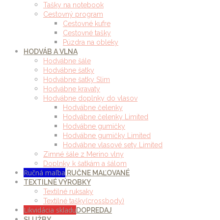
Tašky na notebook
Cestovný program
Cestovné kufre
Cestovné tašky
Púzdra na obleky
HODVÁB A VLNA
Hodvábne šále
Hodvábne šatky
Hodvábne šatky Slim
Hodvábne kravaty
Hodvábne doplnky do vlasov
Hodvábne čelenky
Hodvábne čelenky Limited
Hodvábne gumičky
Hodvábne gumičky Limited
Hodvábne vlasové sety Limited
Zimné šále z Merino vlny
Doplnky k šatkám a šálom
Ručná maľba
RUČNE MAĽOVANÉ
TEXTILNÉ VÝROBKY
Textilné ruksaky
Textilné tašky(crossbody)
Likvidácia skladu
DOPREDAJ
SLUŽBY