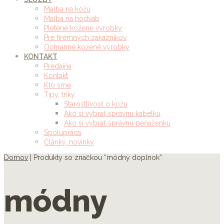
Maľba na kožu
Maľba na hodváb
Pletené kožené výrobky
Pre firemných zákazníkov
Ochranné kožené výrobky
KONTAKT
Predajňa
Kontakt
Kto sme
Tipy, triky
Starostlivosť o kožu
Ako si vybrať správnu kabelku
Ako si vybrať správnu peňaženku
Spolupráca
Články, novinky
Domov
| Produkty so značkou “módny doplnok”
módny