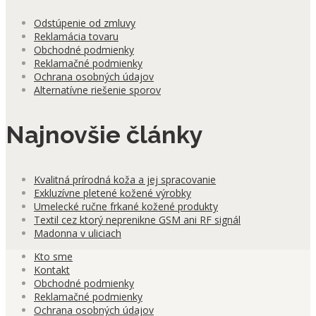
Odstúpenie od zmluvy
Reklamácia tovaru
Obchodné podmienky
Reklamačné podmienky
Ochrana osobných údajov
Alternatívne riešenie sporov
Najnovšie články
Kvalitná prírodná koža a jej spracovanie
Exkluzívne pletené kožené výrobky
Umelecké ručne frkané kožené produkty
Textil cez ktorý neprenikne GSM ani RF signál
Madonna v uliciach
Kto sme
Kontakt
Obchodné podmienky
Reklamačné podmienky
Ochrana osobných údajov