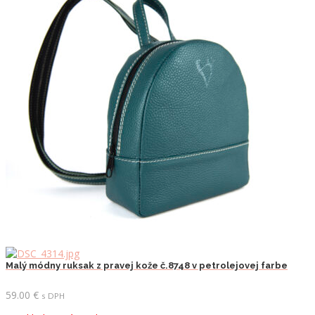
Malý módny ruksak z pravej kože č.8748 v petrolejovej farbe
59.00
€
s DPH