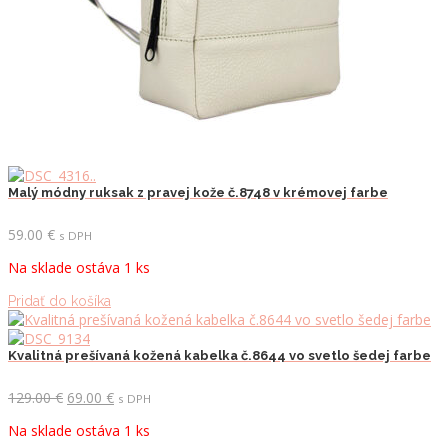
Malý módny ruksak z pravej kože č.8748 v krémovej farbe
59.00
€
s DPH
Na sklade ostáva 1 ks
Pridať do košíka
Kvalitná prešívaná kožená kabelka č.8644 vo svetlo šedej farbe
Pôvodná
Aktuálna
129.00
€
69.00
€
s DPH
cena
cena
Na sklade ostáva 1 ks
bola:
je: