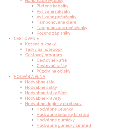
Handmade výrobky
Pletené kabelky
Vyšívané ruksaky
Vyšívané peňaženky
Tamponované diáre
Tamponované peňaženky
Kožené zápisníky
CESTOVANIE
Kožené ruksaky
Tašky na notebook
Cestovný program
Cestovné kufre
Cestovné tašky
Púzdra na obleky
HODVÁB A VLNA
Hodvábne šále
Hodvábne šatky
Hodvábne šatky Slim
Hodvábne kravaty
Hodvábne doplnky do vlasov
Hodvábne čelenky
Hodvábne čelenky Limited
Hodvábne gumičky
Hodvábne gumičky Limited