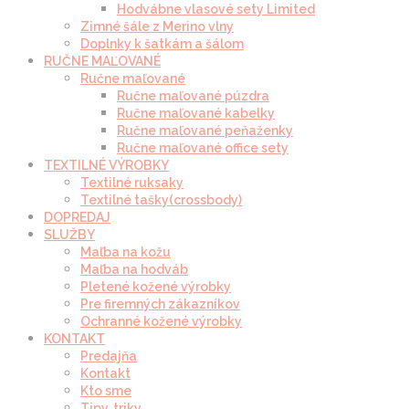
Hodvábne vlasové sety Limited
Zimné šále z Merino vlny
Doplnky k šatkám a šálom
RUČNE MAĽOVANÉ
Ručne maľované
Ručne maľované púzdra
Ručne maľované kabelky
Ručne maľované peňaženky
Ručne maľované office sety
TEXTILNÉ VÝROBKY
Textilné ruksaky
Textilné tašky(crossbody)
DOPREDAJ
SLUŽBY
Maľba na kožu
Maľba na hodváb
Pletené kožené výrobky
Pre firemných zákazníkov
Ochranné kožené výrobky
KONTAKT
Predajňa
Kontakt
Kto sme
Tipy, triky