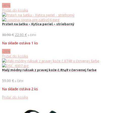
24.90 €.
14.90 €.
-40%
Pridať do košíka
Prsteň na šatku – Kytica periel – strieborný
Pôvodná
Aktuálna
30.90
€
22.90
€
s DPH
cena
cena
Na sklade ostáva 1 ks
bola:
je:
30.90 €.
22.90 €.
-26%
Pridať do košíka
Malý módny ruksak z pravej kože č.8748 v červenej farbe
59.00
€
s DPH
Na sklade ostáva 2 ks
Pridať do košíka