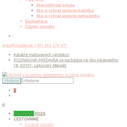
Starostlivosť o kožu
Ako si vybrať správnu kabelku
Ako si vybrať správnu peňaženku
Spolupráca
Články, novinky
vega@vegalm.sk
+421 903 274 471
Katalóg maľovaných výrobkov
PODNIKOVÁ PREDAJŇA sa nachádza na ulici Vajanského
18, 03101, Liptovský Mikuláš
0
0
Pravá koža
KOŽA
CESTOVANIE
Kožené ruksaky