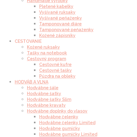
Handmade výrobky
Pletené kabelky
Vyšívané ruksaky
Vyšívané peňaženky
Tamponované diáre
Tamponované peňaženky
Kožené zápisníky
CESTOVANIE
Kožené ruksaky
Tašky na notebook
Cestovný program
Cestovné kufre
Cestovné tašky
Púzdra na obleky
HODVÁB A VLNA
Hodvábne šále
Hodvábne šatky
Hodvábne šatky Slim
Hodvábne kravaty
Hodvábne doplnky do vlasov
Hodvábne čelenky
Hodvábne čelenky Limited
Hodvábne gumičky
Hodvábne gumičky Limited