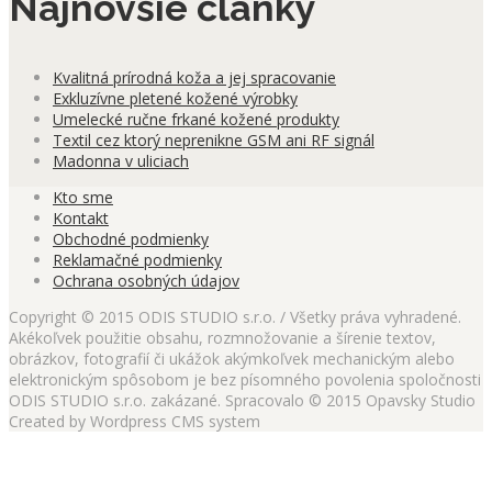
Najnovšie články
Kvalitná prírodná koža a jej spracovanie
Exkluzívne pletené kožené výrobky
Umelecké ručne frkané kožené produkty
Textil cez ktorý neprenikne GSM ani RF signál
Madonna v uliciach
Kto sme
Kontakt
Obchodné podmienky
Reklamačné podmienky
Ochrana osobných údajov
Copyright © 2015 ODIS STUDIO s.r.o. / Všetky práva vyhradené.
Akékoľvek použitie obsahu, rozmnožovanie a šírenie textov,
obrázkov, fotografií či ukážok akýmkoľvek mechanickým alebo
elektronickým spôsobom je bez písomného povolenia spoločnosti
ODIS STUDIO s.r.o. zakázané. Spracovalo © 2015 Opavsky Studio
Created by Wordpress CMS system