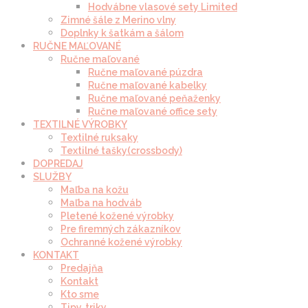
Hodvábne vlasové sety Limited
Zimné šále z Merino vlny
Doplnky k šatkám a šálom
RUČNE MAĽOVANÉ
Ručne maľované
Ručne maľované púzdra
Ručne maľované kabelky
Ručne maľované peňaženky
Ručne maľované office sety
TEXTILNÉ VÝROBKY
Textilné ruksaky
Textilné tašky(crossbody)
DOPREDAJ
SLUŽBY
Maľba na kožu
Maľba na hodváb
Pletené kožené výrobky
Pre firemných zákazníkov
Ochranné kožené výrobky
KONTAKT
Predajňa
Kontakt
Kto sme
Tipy, triky