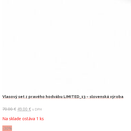
Vlasový set z pravého hodvábu LIMITED_13 – slovenská výroba
Pôvodná
Aktuálna
70.00
€
49.00
€
s DPH
cena
cena
Na sklade ostáva 1 ks
bola:
je:
70.00 €.
49.00 €.
-30%