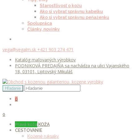
Starostlivosť o kožu
Ako si vybrať správnu kabelku
Ako si vybrať správnu peňaženku
Spolupráca
Články, novinky
vega@vegalm.sk
+421 903 274 471
Katalóg maľovaných výrobkov
PODNIKOVÁ PREDAJŇA sa nachádza na ulici Vajanského
18, 03101, Liptovský Mikuláš
0
0
Pravá koža
KOŽA
CESTOVANIE
Kožené ruksaky