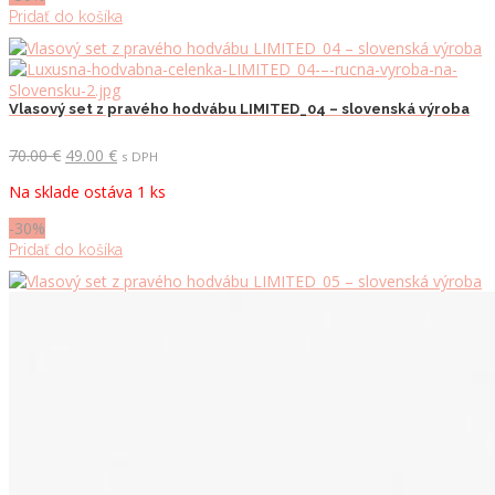
Pridať do košíka
Vlasový set z pravého hodvábu LIMITED_04 – slovenská výroba
Pôvodná
Aktuálna
70.00
€
49.00
€
s DPH
cena
cena
Na sklade ostáva 1 ks
bola:
je:
70.00 €.
49.00 €.
-30%
Pridať do košíka