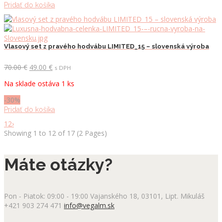
Pridať do košíka
Vlasový set z pravého hodvábu LIMITED_15 – slovenská výroba
Pôvodná
Aktuálna
70.00
€
49.00
€
s DPH
cena
cena
Na sklade ostáva 1 ks
bola:
je:
70.00 €.
49.00 €.
-30%
Pridať do košíka
1
2
›
Showing 1 to 12 of 17 (2 Pages)
Máte otázky?
Pon - Piatok: 09:00 - 19:00
Vajanského 18, 03101, Lipt. Mikuláš
+421 903 274 471
info@vegalm.sk