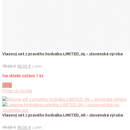
Vlasový set z pravého hodvábu LIMITED_05 – slovenská výroba
Pôvodná
Aktuálna
70.00
€
49.00
€
s DPH
cena
cena
Na sklade ostáva 1 ks
bola:
je:
70.00 €.
49.00 €.
-30%
Pridať do košíka
Vlasový set z pravého hodvábu LIMITED_06 – slovenská výroba
Pôvodná
Aktuálna
70.00
€
49.00
€
s DPH