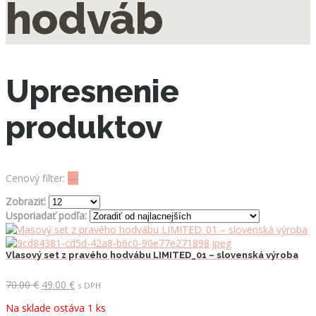
hodváb
Upresnenie
produktov
Cenový filter:
—
Zobraziť:
Usporiadať podľa:
Vlasový set z pravého hodvábu LIMITED_01 – slovenská výroba
Pôvodná
Aktuálna
70.00
€
49.00
€
s DPH
cena
cena
Na sklade ostáva 1 ks
bola:
je: