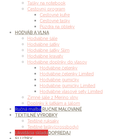
Tašky na notebook
Cestovný program
Cestovné kufre
Cestovné tašky
Púzdra na obleky
HODVÁB A VLNA
Hodvábne šále
Hodvábne šatky
Hodvábne šatky Slim
Hodvábne kravaty
Hodvábne doplnky do vlasov
Hodvábne čelenky
Hodvábne čelenky Limited
Hodvábne gumičky
Hodvábne gumičky Limited
Hodvábne vlasové sety Limited
Zimné šále z Merino vlny
Doplnky k šatkám a šálom
Ručná maľba
RUČNE MAĽOVANÉ
TEXTILNÉ VÝROBKY
Textilné ruksaky
Textilné tašky(crossbody)
Likvidácia skladu
DOPREDAJ
SLUŽBY