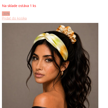
cena
cena
Na sklade ostáva 1 ks
bola:
je:
70.00 €.
49.00 €.
-30%
Pridať do košíka