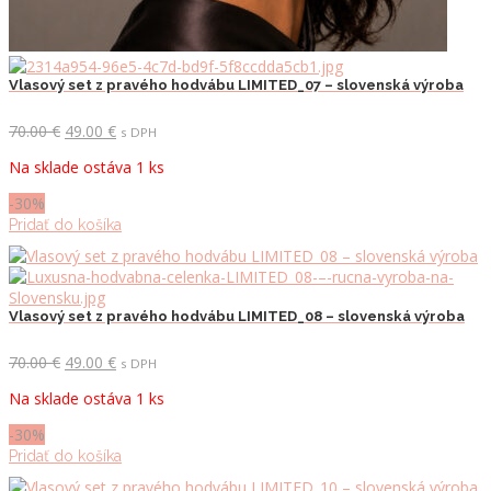
Vlasový set z pravého hodvábu LIMITED_07 – slovenská výroba
Pôvodná
Aktuálna
70.00
€
49.00
€
s DPH
cena
cena
Na sklade ostáva 1 ks
bola:
je:
70.00 €.
49.00 €.
-30%
Pridať do košíka
Vlasový set z pravého hodvábu LIMITED_08 – slovenská výroba
Pôvodná
Aktuálna
70.00
€
49.00
€
s DPH
cena
cena
Na sklade ostáva 1 ks
bola:
je:
70.00 €.
49.00 €.
-30%
Pridať do košíka