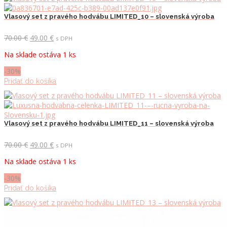
Vlasový set z pravého hodvábu LIMITED_10 – slovenská výroba
Pôvodná
Aktuálna
70.00
€
49.00
€
s DPH
cena
cena
Na sklade ostáva 1 ks
bola:
je:
70.00 €.
49.00 €.
-30%
Pridať do košíka
Vlasový set z pravého hodvábu LIMITED_11 – slovenská výroba
Pôvodná
Aktuálna
70.00
€
49.00
€
s DPH
cena
cena
Na sklade ostáva 1 ks
bola:
je:
70.00 €.
49.00 €.
-30%
Pridať do košíka