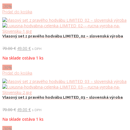
70.00 €.
49.00 €.
-30%
Pridať do košíka
Vlasový set z pravého hodvábu LIMITED_02 – slovenská výroba
Pôvodná
Aktuálna
70.00
€
49.00
€
s DPH
cena
cena
Na sklade ostáva 1 ks
bola:
je:
70.00 €.
49.00 €.
-30%
Pridať do košíka
Vlasový set z pravého hodvábu LIMITED_03 – slovenská výroba
Pôvodná
Aktuálna
70.00
€
49.00
€
s DPH
cena
cena
Na sklade ostáva 1 ks
bola:
je:
70.00 €.
49.00 €.
-30%