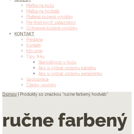
Maľba na kožu
Maľba na hodváb
Pletené kožené výrobky
Pre firemných zákazníkov
Ochranné kožené výrobky
KONTAKT
Predajňa
Kontakt
Kto sme
Tipy, triky
Starostlivosť o kožu
Ako si vybrať správnu kabelku
Ako si vybrať správnu peňaženku
Spolupráca
Články, novinky
Domov
| Produkty so značkou “ručne farbený hodváb”
ručne farbený