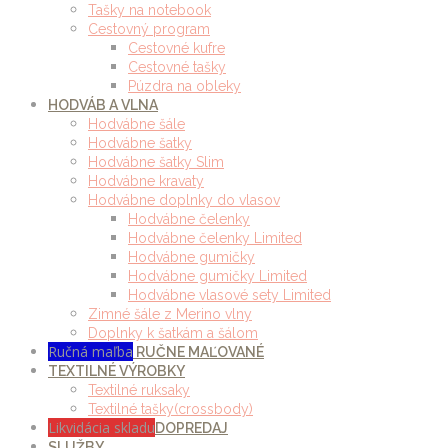
Tašky na notebook
Cestovný program
Cestovné kufre
Cestovné tašky
Púzdra na obleky
HODVÁB A VLNA
Hodvábne šále
Hodvábne šatky
Hodvábne šatky Slim
Hodvábne kravaty
Hodvábne doplnky do vlasov
Hodvábne čelenky
Hodvábne čelenky Limited
Hodvábne gumičky
Hodvábne gumičky Limited
Hodvábne vlasové sety Limited
Zimné šále z Merino vlny
Doplnky k šatkám a šálom
Ručná maľba
RUČNE MAĽOVANÉ
TEXTILNÉ VÝROBKY
Textilné ruksaky
Textilné tašky(crossbody)
Likvidácia skladu
DOPREDAJ
SLUŽBY