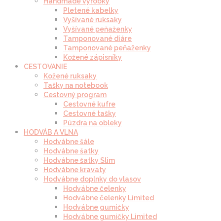
Handmade výrobky
Pletené kabelky
Vyšívané ruksaky
Vyšívané peňaženky
Tamponované diáre
Tamponované peňaženky
Kožené zápisníky
CESTOVANIE
Kožené ruksaky
Tašky na notebook
Cestovný program
Cestovné kufre
Cestovné tašky
Púzdra na obleky
HODVÁB A VLNA
Hodvábne šále
Hodvábne šatky
Hodvábne šatky Slim
Hodvábne kravaty
Hodvábne doplnky do vlasov
Hodvábne čelenky
Hodvábne čelenky Limited
Hodvábne gumičky
Hodvábne gumičky Limited