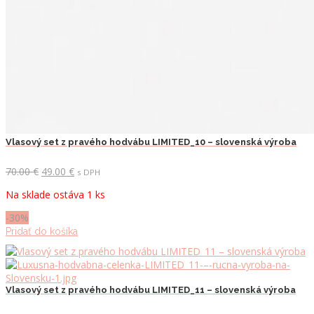
Vlasový set z pravého hodvábu LIMITED_10 – slovenská výroba
Pôvodná
Aktuálna
70.00
€
49.00
€
s DPH
cena
cena
Na sklade ostáva 1 ks
bola:
je:
70.00 €.
49.00 €.
-30%
Pridať do košíka
Vlasový set z pravého hodvábu LIMITED_11 – slovenská výroba