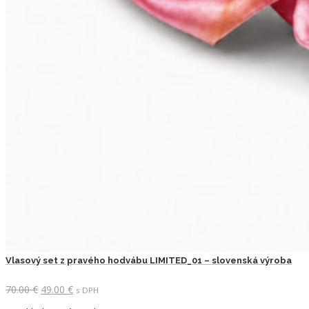
Vlasový set z pravého hodvábu LIMITED_01 – slovenská výroba
Pôvodná
Aktuálna
70.00
€
49.00
€
s DPH
cena
cena