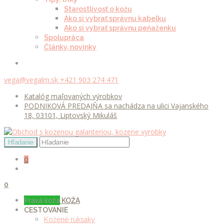
Starostlivosť o kožu
Ako si vybrať správnu kabelku
Ako si vybrať správnu peňaženku
Spolupráca
Články, novinky
vega@vegalm.sk
+421 903 274 471
Katalóg maľovaných výrobkov
PODNIKOVÁ PREDAJŇA sa nachádza na ulici Vajanského
18, 03101, Liptovský Mikuláš
0
0
Pravá koža
KOŽA
CESTOVANIE
Kožené ruksaky