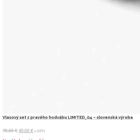
Vlasový set z pravého hodvábu LIMITED_04 – slovenská výroba
Pôvodná
Aktuálna
70.00
€
49.00
€
s DPH
cena
cena