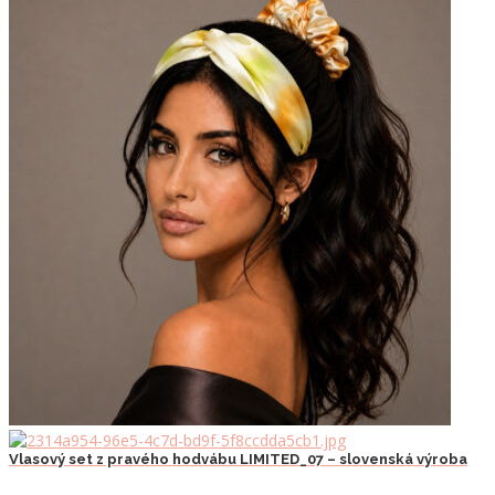
Vlasový set z pravého hodvábu LIMITED_07 – slovenská výroba