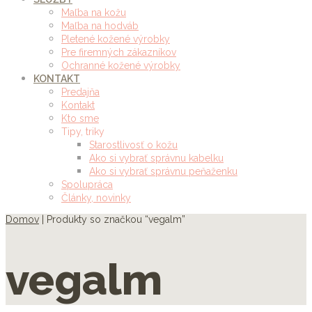
Maľba na kožu
Maľba na hodváb
Pletené kožené výrobky
Pre firemných zákazníkov
Ochranné kožené výrobky
KONTAKT
Predajňa
Kontakt
Kto sme
Tipy, triky
Starostlivosť o kožu
Ako si vybrať správnu kabelku
Ako si vybrať správnu peňaženku
Spolupráca
Články, novinky
Domov
| Produkty so značkou “vegalm”
vegalm