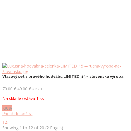
Vlasový set z pravého hodvábu LIMITED_15 – slovenská výroba
Pôvodná
Aktuálna
70.00
€
49.00
€
s DPH
cena
cena
Na sklade ostáva 1 ks
bola:
je:
70.00 €.
49.00 €.
-30%
Pridať do košíka
1
2
›
Showing 1 to 12 of 20 (2 Pages)