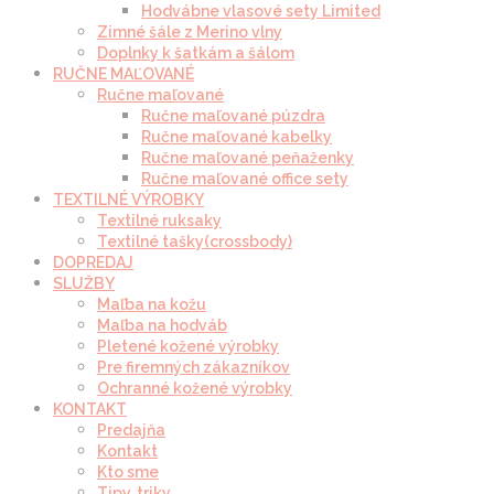
Hodvábne vlasové sety Limited
Zimné šále z Merino vlny
Doplnky k šatkám a šálom
RUČNE MAĽOVANÉ
Ručne maľované
Ručne maľované púzdra
Ručne maľované kabelky
Ručne maľované peňaženky
Ručne maľované office sety
TEXTILNÉ VÝROBKY
Textilné ruksaky
Textilné tašky(crossbody)
DOPREDAJ
SLUŽBY
Maľba na kožu
Maľba na hodváb
Pletené kožené výrobky
Pre firemných zákazníkov
Ochranné kožené výrobky
KONTAKT
Predajňa
Kontakt
Kto sme
Tipy, triky