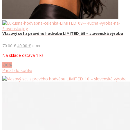
Vlasový set z pravého hodvábu LIMITED_08 – slovenská výroba
Pôvodná
Aktuálna
70.00
€
49.00
€
s DPH
cena
cena
Na sklade ostáva 1 ks
bola:
je:
70.00 €.
49.00 €.
-30%
Pridať do košíka