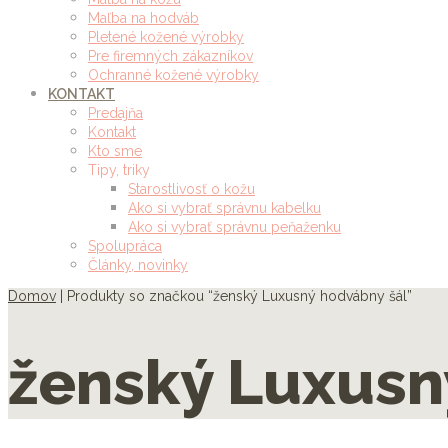
Maľba na hodváb
Pletené kožené výrobky
Pre firemných zákazníkov
Ochranné kožené výrobky
KONTAKT
Predajňa
Kontakt
Kto sme
Tipy, triky
Starostlivosť o kožu
Ako si vybrať správnu kabelku
Ako si vybrať správnu peňaženku
Spolupráca
Články, novinky
Domov
| Produkty so značkou “ženský Luxusný hodvábny šál”
ženský Luxusn