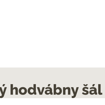
ý hodvábny šál