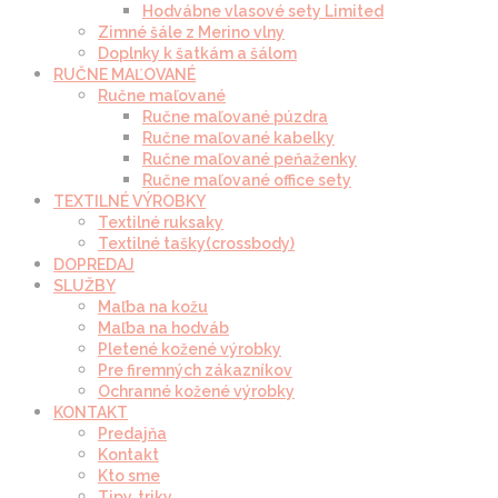
Hodvábne vlasové sety Limited
Zimné šále z Merino vlny
Doplnky k šatkám a šálom
RUČNE MAĽOVANÉ
Ručne maľované
Ručne maľované púzdra
Ručne maľované kabelky
Ručne maľované peňaženky
Ručne maľované office sety
TEXTILNÉ VÝROBKY
Textilné ruksaky
Textilné tašky(crossbody)
DOPREDAJ
SLUŽBY
Maľba na kožu
Maľba na hodváb
Pletené kožené výrobky
Pre firemných zákazníkov
Ochranné kožené výrobky
KONTAKT
Predajňa
Kontakt
Kto sme
Tipy, triky