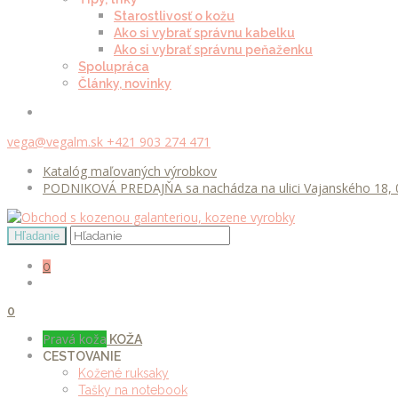
Starostlivosť o kožu
Ako si vybrať správnu kabelku
Ako si vybrať správnu peňaženku
Spolupráca
Články, novinky
vega@vegalm.sk
+421 903 274 471
Katalóg maľovaných výrobkov
PODNIKOVÁ PREDAJŇA sa nachádza na ulici Vajanského 18, 0
0
0
Pravá koža
KOŽA
CESTOVANIE
Kožené ruksaky
Tašky na notebook