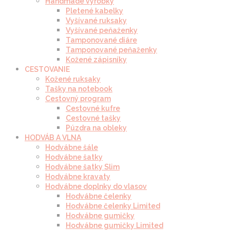
Handmade výrobky
Pletené kabelky
Vyšívané ruksaky
Vyšívané peňaženky
Tamponované diáre
Tamponované peňaženky
Kožené zápisníky
CESTOVANIE
Kožené ruksaky
Tašky na notebook
Cestovný program
Cestovné kufre
Cestovné tašky
Púzdra na obleky
HODVÁB A VLNA
Hodvábne šále
Hodvábne šatky
Hodvábne šatky Slim
Hodvábne kravaty
Hodvábne doplnky do vlasov
Hodvábne čelenky
Hodvábne čelenky Limited
Hodvábne gumičky
Hodvábne gumičky Limited