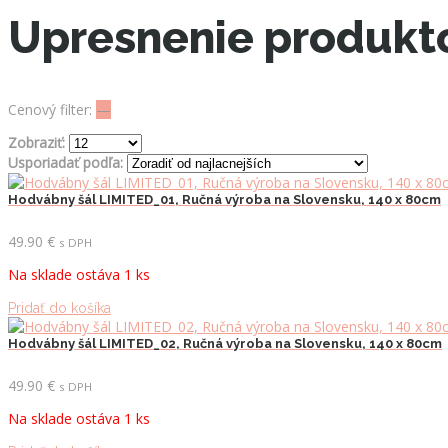
Upresnenie produkt
Cenový filter:
—
Zobraziť:
Usporiadať podľa:
Hodvábny šál LIMITED_01, Ručná výroba na Slovensku, 140 x 80cm
49.90
€
s DPH
Na sklade ostáva 1 ks
Pridať do košíka
Hodvábny šál LIMITED_02, Ručná výroba na Slovensku, 140 x 80cm
49.90
€
s DPH
Na sklade ostáva 1 ks