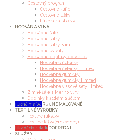
Cestovný program
Cestovné kufre
Cestovné tašky
Púzdra na obleky
HODVÁB A VLNA
Hodvábne šále
Hodvábne šatky
Hodvábne šatky Slim
Hodvábne kravaty
Hodvábne doplnky do vlasov
Hodvábne čelenky
Hodvábne čelenky Limited
Hodvábne gumičky
Hodvábne gumičky Limited
Hodvábne vlasové sety Limited
Zimné šále z Merino vlny
Doplnky k šatkám a šálom
Ručná maľba
RUČNE MAĽOVANÉ
TEXTILNÉ VÝROBKY
Textilné ruksaky
Textilné tašky(crossbody)
Likvidácia skladu
DOPREDAJ
SLUŽBY
Maľba na kožu