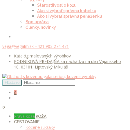
Starostlivosť o kožu
Ako si vybrať správnu kabelku
Ako si vybrať správnu peňaženku
Spolupráca
Články, novinky
vega@vegalm.sk
+421 903 274 471
Katalóg maľovaných výrobkov
PODNIKOVÁ PREDAJŇA sa nachádza na ulici Vajanského
18, 03101, Liptovský Mikuláš
0
0
Pravá koža
KOŽA
CESTOVANIE
Kožené ruksaky