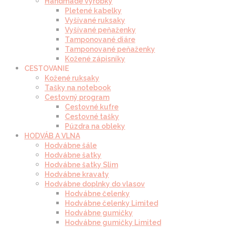
Handmade výrobky
Pletené kabelky
Vyšívané ruksaky
Vyšívané peňaženky
Tamponované diáre
Tamponované peňaženky
Kožené zápisníky
CESTOVANIE
Kožené ruksaky
Tašky na notebook
Cestovný program
Cestovné kufre
Cestovné tašky
Púzdra na obleky
HODVÁB A VLNA
Hodvábne šále
Hodvábne šatky
Hodvábne šatky Slim
Hodvábne kravaty
Hodvábne doplnky do vlasov
Hodvábne čelenky
Hodvábne čelenky Limited
Hodvábne gumičky
Hodvábne gumičky Limited