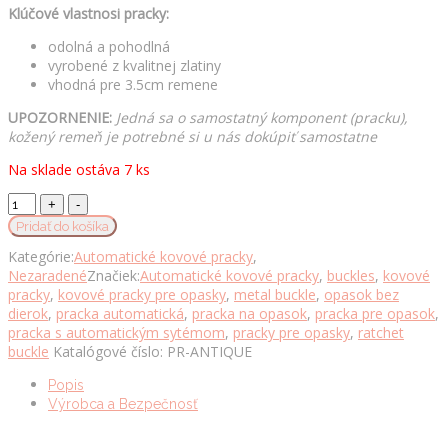
Klúčové vlastnosi pracky:
odolná a pohodlná
vyrobené z kvalitnej zlatiny
vhodná pre 3.5cm remene
UPOZORNENIE:
Jedná sa o samostatný komponent (pracku),
kožený remeň je potrebné si u nás dokúpiť samostatne
Na sklade ostáva 7 ks
Automatická
kovová
Pridať do košíka
pracka
Kategórie:
Automatické kovové pracky
,
ANTIQUE
Nezaradené
Značiek:
Automatické kovové pracky
,
buckles
,
kovové
pre
pracky
,
kovové pracky pre opasky
,
metal buckle
,
opasok bez
remene
dierok
,
pracka automatická
,
pracka na opasok
,
pracka pre opasok
,
so
pracka s automatickým sytémom
,
pracky pre opasky
,
ratchet
šírkou
buckle
Katalógové číslo:
PR-ANTIQUE
3.5cm
množstvo
Popis
Výrobca a Bezpečnosť