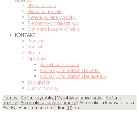
Maľba na kožu
Maľba na hodváb
Pletené kožené výrobky
Pre firemných zákazníkov
Ochranné kožené výrobky
KONTAKT
Predajňa
Kontakt
Kto sme
Tipy, triky
Starostlivosť o kožu
Ako si vybrať správnu kabelku
Ako si vybrať správnu peňaženku
Spolupráca
Články, novinky
Domov
|
Kožené výrobky
|
Výrobky z pravej kože
|
Kožené
opasky
|
Automatické kovové pracky
| Automatická kovová pracka
ANTIQUE pre remene so šírkou 3.5cm