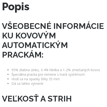
Popis
VŠEOBECNÉ INFORMÁCIE
KU KOVOVÝM
AUTOMATICKÝM
PRACKÁM:
95% zliatina zinku, 3-4% hliníka a 1-2% zmiešaných kovov
Špeciálna pracka pre remene s track systémom
Hodí sa na opasky šírky 35 mm
Dá sa ľahko vymeniť
VEĽKOSŤ A STRIH