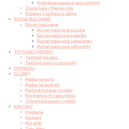
Hodvábne vlasové sety Limited
Zimné šále z Merino vlny
Doplnky k šatkám a šálom
RUČNE MAĽOVANÉ
Ručne maľované
Ručne maľované púzdra
Ručne maľované kabelky
Ručne maľované peňaženky
Ručne maľované office sety
TEXTILNÉ VÝROBKY
Textilné ruksaky
Textilné tašky(crossbody)
DOPREDAJ
SLUŽBY
Maľba na kožu
Maľba na hodváb
Pletené kožené výrobky
Pre firemných zákazníkov
Ochranné kožené výrobky
KONTAKT
Predajňa
Kontakt
Kto sme
Tipy, triky