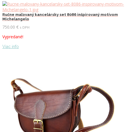
Ručne maľovaný kancelársky set 8086 inšpirovaný motívom
Michelangelo
750.00
€
s DPH
Vypredané!
Viac info