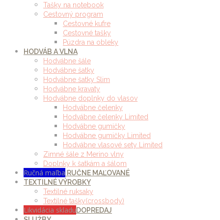
Tašky na notebook
Cestovný program
Cestovné kufre
Cestovné tašky
Púzdra na obleky
HODVÁB A VLNA
Hodvábne šále
Hodvábne šatky
Hodvábne šatky Slim
Hodvábne kravaty
Hodvábne doplnky do vlasov
Hodvábne čelenky
Hodvábne čelenky Limited
Hodvábne gumičky
Hodvábne gumičky Limited
Hodvábne vlasové sety Limited
Zimné šále z Merino vlny
Doplnky k šatkám a šálom
Ručná maľba
RUČNE MAĽOVANÉ
TEXTILNÉ VÝROBKY
Textilné ruksaky
Textilné tašky(crossbody)
Likvidácia skladu
DOPREDAJ
SLUŽBY