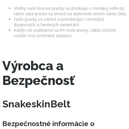
Všetky naše kovové pracky sa dodávajú v rovnakej veľkosti,
takže vaša pracka sa zmestí na akýkoľvek remeň danej šírky
Naše pracky sú odolné a prichádzajú v mnohých
dizajnových a farebných variantách
Každý rok uvádzame na trh nové pracky, takže môžete
rozšíriť svoj sortiment opaskov
Výrobca a
Bezpečnosť
SnakeskinBelt
Bezpečnostné informácie o