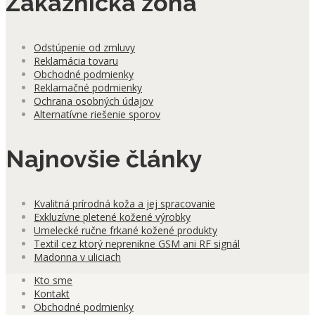
Zákaznícka zóna
Odstúpenie od zmluvy
Reklamácia tovaru
Obchodné podmienky
Reklamačné podmienky
Ochrana osobných údajov
Alternatívne riešenie sporov
Najnovšie články
Kvalitná prírodná koža a jej spracovanie
Exkluzívne pletené kožené výrobky
Umelecké ručne frkané kožené produkty
Textil cez ktorý neprenikne GSM ani RF signál
Madonna v uliciach
Kto sme
Kontakt
Obchodné podmienky