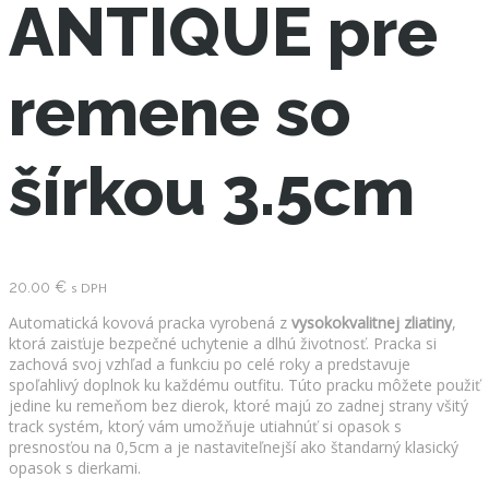
ANTIQUE pre
remene so
šírkou 3.5cm
20.00
€
s DPH
Automatická kovová pracka vyrobená z
vysokokvalitnej zliatiny
,
ktorá zaisťuje bezpečné uchytenie a dlhú životnosť. Pracka si
zachová svoj vzhľad a funkciu po celé roky a predstavuje
spoľahlivý doplnok ku každému outfitu. Túto pracku môžete použiť
jedine ku remeňom bez dierok, ktoré majú zo zadnej strany všitý
track systém, ktorý vám umožňuje utiahnúť si opasok s
presnosťou na 0,5cm a je nastaviteľnejší ako štandarný klasický
opasok s dierkami.