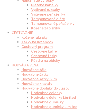
Handmade výrobky
Pletené kabelky
Vyšívané ruksaky
Vyšívané peňaženky
Tamponované diáre
Tamponované peňaženky
Kožené zápisníky
CESTOVANIE
Kožené ruksaky
Tašky na notebook
Cestovný program
Cestovné kufre
Cestovné tašky
Púzdra na obleky
HODVÁB A VLNA
Hodvábne šále
Hodvábne šatky
Hodvábne šatky Slim
Hodvábne kravaty
Hodvábne doplnky do vlasov
Hodvábne čelenky
Hodvábne čelenky Limited
Hodvábne gumičky
Hodvábne gumičky Limited