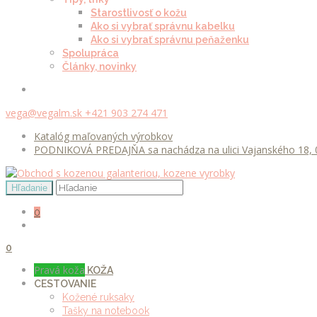
Starostlivosť o kožu
Ako si vybrať správnu kabelku
Ako si vybrať správnu peňaženku
Spolupráca
Články, novinky
vega@vegalm.sk
+421 903 274 471
Katalóg maľovaných výrobkov
PODNIKOVÁ PREDAJŇA sa nachádza na ulici Vajanského 18, 0
0
0
Pravá koža
KOŽA
CESTOVANIE
Kožené ruksaky
Tašky na notebook