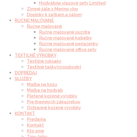
Hodvábne vlasové sety Limited
Zimné šále z Merino vlny
Doplnky k šatkám a šálom
RUČNE MAĽOVANÉ
Ručne maľované
Ručne maľované púzdra
Ručne maľované kabelky
Ručne maľované peňaženky
Ručne maľované office sety
TEXTILNÉ VÝROBKY
Textilné ruksaky
Textilné tašky(crossbody)
DOPREDAJ
SLUŽBY
Maľba na kožu
Maľba na hodváb
Pletené kožené výrobky
Pre firemných zákazníkov
Ochranné kožené výrobky
KONTAKT
Predajňa
Kontakt
Kto sme
Tipy, triky