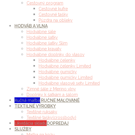
Cestovný program
Cestovné kufre
Cestovné tašky
Púzdra na obleky
HODVÁB A VLNA
Hodvábne šále
Hodvábne šatky
Hodvábne šatky Slim
Hodvábne kravaty
Hodvábne doplnky do vlasov
Hodvábne čelenky
Hodvábne čelenky Limited
Hodvábne gumičky
Hodvábne gumičky Limited
Hodvábne vlasové sety Limited
Zimné šále z Merino vlny
Doplnky k šatkám a šálom
Ručná maľba
RUČNE MAĽOVANÉ
TEXTILNÉ VÝROBKY
Textilné ruksaky
Textilné tašky(crossbody)
Likvidácia skladu
DOPREDAJ
SLUŽBY
Maľba na kožu