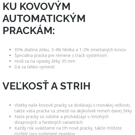
KU KOVOVÝM
AUTOMATICKÝM
PRACKÁM:
95% zliatina zinku, 3-4% hliníka a 1-2% zmiešaných kovov
Špeciálna pracka pre remene s track systémom
Hodí sa na opasky šírky 35 mm
Dá sa ľahko vymeniť
VEĽKOSŤ A STRIH
Všetky naše kovové pracky sa dodávajú v rovnakej veľkosti,
takže vaša pracka sa zmestí na akýkoľvek remeň danej šírky
Naše pracky sú odolné a prichádzajú v mnohých
dizajnových a farebných variantách
Každý rok uvádzame na trh nové pracky, takže môžete
rozšíriť svoj sortiment opaskov