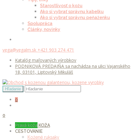
Starostlivosť o kožu
Ako si vybrať správnu kabelku
Ako si vybrať správnu peňaženku
Spolupráca
Články, novinky
vega@vegalm.sk
+421 903 274 471
Katalóg maľovaných výrobkov
PODNIKOVÁ PREDAJŇA sa nachádza na ulici Vajanského
18, 03101, Liptovský Mikuláš
0
0
Pravá koža
KOŽA
CESTOVANIE
Kožené ruksaky