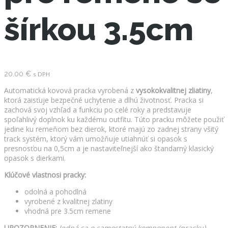
šírkou 3.5cm
20.00
€
s DPH
Automatická kovová pracka vyrobená z
vysokokvalitnej zliatiny
,
ktorá zaisťuje bezpečné uchytenie a dlhú životnosť. Pracka si
zachová svoj vzhľad a funkciu po celé roky a predstavuje
spoľahlivý doplnok ku každému outfitu. Túto pracku môžete použiť
jedine ku remeňom bez dierok, ktoré majú zo zadnej strany všitý
track systém, ktorý vám umožňuje utiahnúť si opasok s
presnosťou na 0,5cm a je nastaviteľnejší ako štandarný klasický
opasok s dierkami.
Klúčové vlastnosi pracky:
odolná a pohodlná
vyrobené z kvalitnej zlatiny
vhodná pre 3.5cm remene
UPOZORNENIE:
Jedná sa o samostatný komponent (pracku),