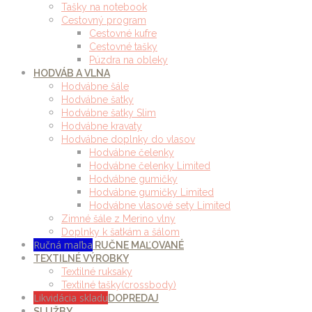
Tašky na notebook
Cestovný program
Cestovné kufre
Cestovné tašky
Púzdra na obleky
HODVÁB A VLNA
Hodvábne šále
Hodvábne šatky
Hodvábne šatky Slim
Hodvábne kravaty
Hodvábne doplnky do vlasov
Hodvábne čelenky
Hodvábne čelenky Limited
Hodvábne gumičky
Hodvábne gumičky Limited
Hodvábne vlasové sety Limited
Zimné šále z Merino vlny
Doplnky k šatkám a šálom
Ručná maľba
RUČNE MAĽOVANÉ
TEXTILNÉ VÝROBKY
Textilné ruksaky
Textilné tašky(crossbody)
Likvidácia skladu
DOPREDAJ
SLUŽBY