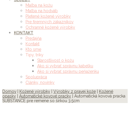
Maľba na kožu
Maľba na hodváb
Pletené kožené výrobky
Pre firemných zákazníkov
Ochranné kožené výrobky
KONTAKT
Predajňa
Kontakt
Kto sme
Tipy, triky
Starostlivosť o kožu
Ako si vybrať správnu kabelku
Ako si vybrať správnu peňaženku
Spolupráca
Články, novinky
Domov
|
Kožené výrobky
|
Výrobky z pravej kože
|
Kožené
opasky
|
Automatické kovové pracky
| Automatická kovová pracka
SUBSTANCE pre remene so šírkou 3.5cm