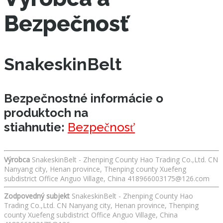
Bezpečnosť
SnakeskinBelt
Bezpečnostné informácie o
produktoch na
stiahnutie:
Bezpečnosť
Výrobca
SnakeskinBelt - Zhenping County Hao Trading Co.,Ltd. CN
Nanyang city, Henan province, Thenping county Xuefeng
subdistrict Office Anguo Village, China 418966003175@126.com
Zodpovedný subjekt
SnakeskinBelt - Zhenping County Hao
Trading Co.,Ltd. CN Nanyang city, Henan province, Thenping
county Xuefeng subdistrict Office Anguo Village, China