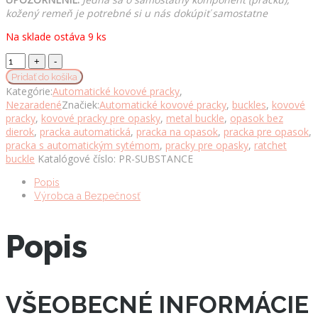
kožený remeň je potrebné si u nás dokúpiť samostatne
Na sklade ostáva 9 ks
Automatická
kovová
Pridať do košíka
pracka
Kategórie:
Automatické kovové pracky
,
SUBSTANCE
Nezaradené
Značiek:
Automatické kovové pracky
,
buckles
,
kovové
pre
pracky
,
kovové pracky pre opasky
,
metal buckle
,
opasok bez
remene
dierok
,
pracka automatická
,
pracka na opasok
,
pracka pre opasok
,
so
pracka s automatickým sytémom
,
pracky pre opasky
,
ratchet
šírkou
buckle
Katalógové číslo:
PR-SUBSTANCE
3.5cm
množstvo
Popis
Výrobca a Bezpečnosť
Popis
VŠEOBECNÉ INFORMÁCIE