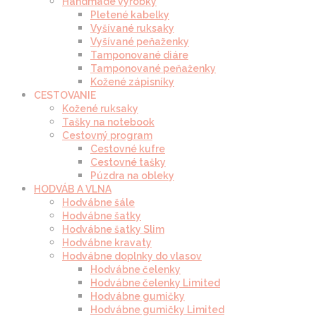
Handmade výrobky
Pletené kabelky
Vyšívané ruksaky
Vyšívané peňaženky
Tamponované diáre
Tamponované peňaženky
Kožené zápisníky
CESTOVANIE
Kožené ruksaky
Tašky na notebook
Cestovný program
Cestovné kufre
Cestovné tašky
Púzdra na obleky
HODVÁB A VLNA
Hodvábne šále
Hodvábne šatky
Hodvábne šatky Slim
Hodvábne kravaty
Hodvábne doplnky do vlasov
Hodvábne čelenky
Hodvábne čelenky Limited
Hodvábne gumičky
Hodvábne gumičky Limited