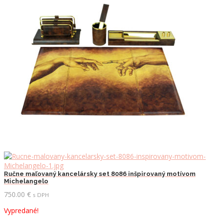
Ručne maľovaný kancelársky set 8086 inšpirovaný motívom
Michelangelo
750.00
€
s DPH
Vypredané!