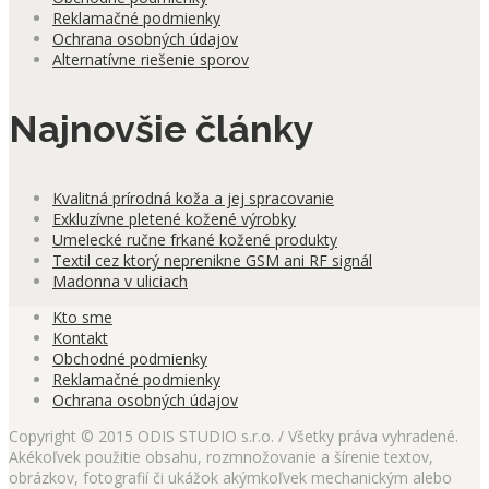
Reklamačné podmienky
Ochrana osobných údajov
Alternatívne riešenie sporov
Najnovšie články
Kvalitná prírodná koža a jej spracovanie
Exkluzívne pletené kožené výrobky
Umelecké ručne frkané kožené produkty
Textil cez ktorý neprenikne GSM ani RF signál
Madonna v uliciach
Kto sme
Kontakt
Obchodné podmienky
Reklamačné podmienky
Ochrana osobných údajov
Copyright © 2015 ODIS STUDIO s.r.o. / Všetky práva vyhradené.
Akékoľvek použitie obsahu, rozmnožovanie a šírenie textov,
obrázkov, fotografií či ukážok akýmkoľvek mechanickým alebo