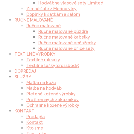
Hodvábne vlasové sety Limited
Zimné šále z Merino vlny
Doplnky k šatkám a šálom
RUČNE MAĽOVANÉ
Ručne maľované
Ručne maľované púzdra
Ručne maľované kabelky
Ručne maľované peňaženky
Ručne maľované office sety
TEXTILNÉ VÝROBKY
Textilné ruksaky
Textilné tašky(crossbody)
DOPREDAJ
SLUŽBY
Maľba na kožu
Maľba na hodváb
Pletené kožené výrobky
Pre firemných zákazníkov
Ochranné kožené výrobky
KONTAKT
Predajňa
Kontakt
Kto sme
Tipy, triky