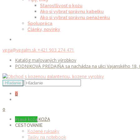
Starostlivosť o kožu
Ako si vybrať správnu kabelku
Ako si vybrať správnu peňaženku
Spolupráca
Články, novinky
vega@vegalm.sk
+421 903 274 471
Katalóg maľovaných výrobkov
PODNIKOVÁ PREDAJŇA sa nachádza na ulici Vajanského 18, 0
0
0
Pravá koža
KOŽA
CESTOVANIE
Kožené ruksaky
Tašky na notebook