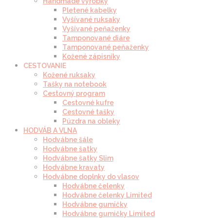
Handmade výrobky
Pletené kabelky
Vyšívané ruksaky
Vyšívané peňaženky
Tamponované diáre
Tamponované peňaženky
Kožené zápisníky
CESTOVANIE
Kožené ruksaky
Tašky na notebook
Cestovný program
Cestovné kufre
Cestovné tašky
Púzdra na obleky
HODVÁB A VLNA
Hodvábne šále
Hodvábne šatky
Hodvábne šatky Slim
Hodvábne kravaty
Hodvábne doplnky do vlasov
Hodvábne čelenky
Hodvábne čelenky Limited
Hodvábne gumičky
Hodvábne gumičky Limited