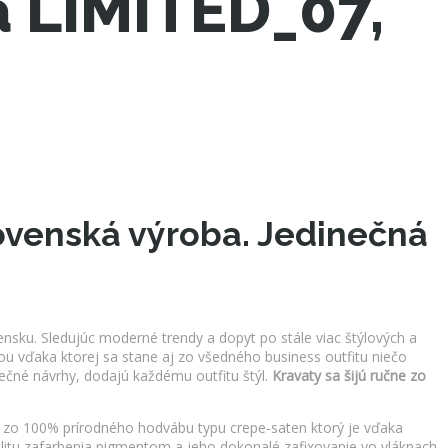
a LIMITED_07,
lovenská výroba. Jedinečná
nsku. Sledujúc moderné trendy a dopyt po stále viac štýlových a
u vďaka ktorej sa stane aj zo všedného business outfitu niečo
ečné návrhy, dodajú každému outfitu štýl.
Kravaty sa šijú ručne zo
 zo 100% prírodného hodvábu typu crepe-saten ktorý je vďaka
litu zafarbenia pigmentom a jeho dokonalé zafixovanie vo vláknach