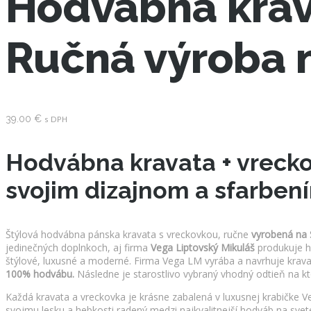
Hodvábna krav
Ručná výroba 
39.00
€
s DPH
Hodvábna kravata + vreckov
svojim dizajnom a sfarbení
Štýlová hodvábna pánska kravata s vreckovkou, ručne
vyrobená na 
jedinečných doplnkoch, aj firma
Vega Liptovský Mikuláš
produkuje h
štýlové, luxusné a moderné. Firma Vega LM vyrába a navrhuje krav
100% hodvábu.
Následne je starostlivo vybraný vhodný odtieň na ktor
Každá kravata a vreckovka je krásne zabalená v luxusnej krabičke
svojmu lesku a hebkosti radený medzi najkvalitnejší hodváb na sve