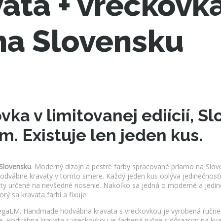
ata + vreckovk
na Slovensku
ka v limitovanej ediícií, S
m. Existuje len jeden kus.
Slovensku
. Moderný dizajn a pestré farby spracované priamo na Slove
odvábne kravaty v tomto smere. Každý jeden kus oplýva jedinečnosťo
aty určené na nevšedné nosenie. Nakoľko sa jedná o moderné a jedin
ý sa kravata farbí a fixuje.
 VegaLM. Handmade hodvábna kravata s vreckovkou je vyrobená ručne
te. Hodvábna kravata s vreckovkou je farbená ručne s dôrazom na kva