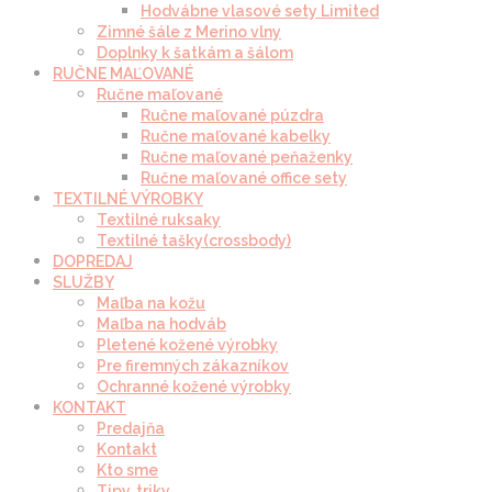
Hodvábne vlasové sety Limited
Zimné šále z Merino vlny
Doplnky k šatkám a šálom
RUČNE MAĽOVANÉ
Ručne maľované
Ručne maľované púzdra
Ručne maľované kabelky
Ručne maľované peňaženky
Ručne maľované office sety
TEXTILNÉ VÝROBKY
Textilné ruksaky
Textilné tašky(crossbody)
DOPREDAJ
SLUŽBY
Maľba na kožu
Maľba na hodváb
Pletené kožené výrobky
Pre firemných zákazníkov
Ochranné kožené výrobky
KONTAKT
Predajňa
Kontakt
Kto sme
Tipy, triky