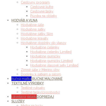
Cestovný program
Cestovné kufre
Cestovné tašky
Púzdra na obleky
HODVÁB A VLNA
Hodvábne šále
Hodvábne šatky
Hodvábne šatky Slim
Hodvábne kravaty
Hodvábne doplnky do vlasov
Hodvábne čelenky
Hodvábne čelenky Limited
Hodvábne gumičky
Hodvábne gumičky Limited
Hodvábne vlasové sety Limited
Zimné šále z Merino vlny
Doplnky k šatkám a šálom
Ručná maľba
RUČNE MAĽOVANÉ
TEXTILNÉ VÝROBKY
Textilné ruksaky
Textilné tašky(crossbody)
Likvidácia skladu
DOPREDAJ
SLUŽBY
Maľba na kožu