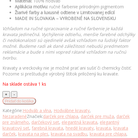
Materiál:
100% hodváb
Aplikácia motívu:
ručné farbenie prírodným pigmentom
Žiarivé farby a luxusné odtiene v Limitovanej edícií
MADE IN SLOVAKIA – VYROBENÉ NA SLOVENSKU
Vzhľadom na ručné spracovanie a ručné farbenie je každá
kravata jedinečná. Vychýlenie odtieňu, menšie farebné odchýlky
či nedokonalosti sú ojedinelé avšak vzhľadom na ľudský faktor
možné. Budeme radi ak dané záležitosti nebudú predmetom
reklamácie a bude s nimi vopred rátané vzhľadom na ručnú
tvorbu.
Kravaty a vreckovky nie je možné prať ani sušiť či chemicky čistiť.
Pozorne si preštudujte výrobný štítok priložený ku kravate.
Na sklade ostáva 1 ks
Hodvábna
kravata
Pridať do košíka
+
Kategórie:
Hodváb a vlna
,
Hodvábne kravaty
,
vreckovka
Nezaradené
Značiek:
darček pre chlapa
,
darček pre muža
,
darček
LIMITED_27,
pre známeho
,
darčekový set
,
elegantná kravata
,
elegantný
Ručná
kravatový set
,
farebná kravata
,
hnedé kravaty
,
kravata
,
kravata
výroba
darček
,
kravata na ples
,
kravata na svadbu
,
kravata pre chlapa
,
na