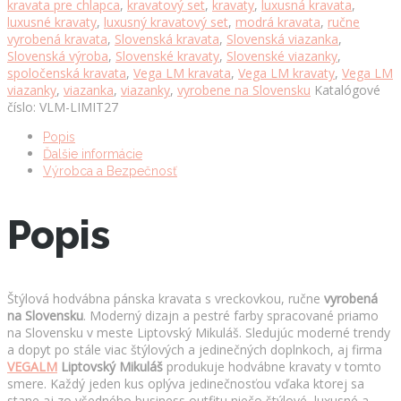
kravata pre chlapca
,
kravatový set
,
kravaty
,
luxusná kravata
,
Slovensku
luxusné kravaty
,
luxusný kravatový set
,
modrá kravata
,
ručne
množstvo
vyrobená kravata
,
Slovenská kravata
,
Slovenská viazanka
,
Slovenská výroba
,
Slovenské kravaty
,
Slovenské viazanky
,
spoločenská kravata
,
Vega LM kravata
,
Vega LM kravaty
,
Vega LM
viazanky
,
viazanka
,
viazanky
,
vyrobene na Slovensku
Katalógové
číslo:
VLM-LIMIT27
Popis
Ďalšie informácie
Výrobca a Bezpečnosť
Popis
Štýlová hodvábna pánska kravata s vreckovkou, ručne
vyrobená
na Slovensku
. Moderný dizajn a pestré farby spracované priamo
na Slovensku v meste Liptovský Mikuláš. Sledujúc moderné trendy
a dopyt po stále viac štýlových a jedinečných doplnkoch, aj firma
VEGALM
Liptovský Mikuláš
produkuje hodvábne kravaty v tomto
smere. Každý jeden kus oplýva jedinečnosťou vďaka ktorej sa
stane aj zo všedného business outfitu niečo štýlové, luxusné a