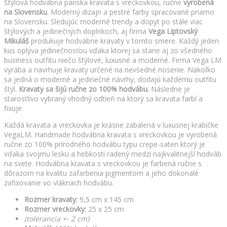
Štýlová hodvábna pánska kravata s vreckovkou, ručne
vyrobená
na Slovensku
. Moderný dizajn a pestré farby spracované priamo
na Slovensku. Sledujúc moderné trendy a dopyt po stále viac
štýlových a jedinečných doplnkoch, aj firma
Vega Liptovský
Mikuláš
produkuje hodvábne kravaty v tomto smere. Každý jeden
kus oplýva jedinečnosťou vďaka ktorej sa stane aj zo všedného
business outfitu niečo štýlové, luxusné a moderné. Firma Vega LM
vyrába a navrhuje kravaty určené na nevšedné nosenie. Nakoľko
sa jedná o moderné a jedinečné návrhy, dodajú každému outfitu
štýl.
Kravaty sa šijú ručne zo 100% hodvábu.
Následne je
starostlivo vybraný vhodný odtieň na ktorý sa kravata farbí a
fixuje.
Každá kravata a vreckovka je krásne zabalená v luxusnej krabičke
VegaLM. Handmade hodvábna kravata s vreckovkou je vyrobená
ručne zo 100% prírodného hodvábu typu crepe-saten ktorý je
vďaka svojmu lesku a hebkosti radený medzi najkvalitnejší hodváb
na svete. Hodvábna kravata s vreckovkou je farbená ručne s
dôrazom na kvalitu zafarbenia pigmentom a jeho dokonalé
zafixovanie vo vláknach hodvábu.
Rozmer kravaty:
9,5 cm x 145 cm
Rozmer vreckovky:
25 x 25 cm
(tolerancia +- 2 cm)