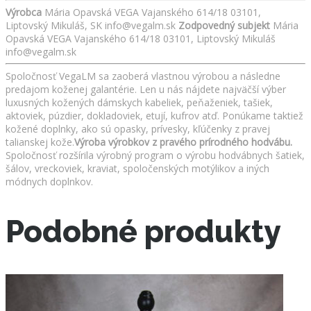
Výrobca
Mária Opavská VEGA Vajanského 614/18 03101,
Liptovský Mikuláš, SK info@vegalm.sk
Zodpovedný subjekt
Mária
Opavská VEGA Vajanského 614/18 03101, Liptovský Mikuláš
info@vegalm.sk
Spoločnosť VegaLM sa zaoberá vlastnou výrobou a následne
predajom koženej galantérie. Len u nás nájdete najväčší výber
luxusných kožených dámskych kabeliek, peňaženiek, tašiek,
aktoviek, púzdier, dokladoviek, etují, kufrov atď. Ponúkame taktiež
kožené doplnky, ako sú opasky, prívesky, kľúčenky z pravej
talianskej kože.
Výroba výrobkov z pravého prírodného hodvábu.
Spoločnosť rozšírila výrobný program o výrobu hodvábnych šatiek,
šálov, vreckoviek, kraviat, spoločenských motýlikov a iných
módnych doplnkov.
Podobné produkty