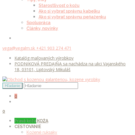
Starostlivosť o kožu
Ako si vybrať správnu kabelku
Ako si vybrať správnu peňaženku
Spolupráca
Články, novinky
vega@vegalm.sk
+421 903 274 471
Katalóg maľovaných výrobkov
PODNIKOVÁ PREDAJŇA sa nachádza na ulici Vajanského
18, 03101, Liptovský Mikuláš
0
0
Pravá koža
KOŽA
CESTOVANIE
Kožené ruksaky