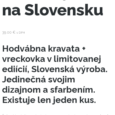
na Slovensku
39.00
€
s DPH
Hodvábna kravata +
vreckovka v limitovanej
ediícií, Slovenská výroba.
Jedinečná svojim
dizajnom a sfarbením.
Existuje len jeden kus.