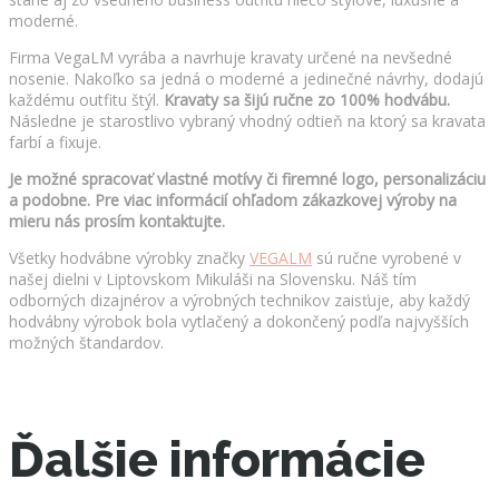
moderné.
Firma VegaLM vyrába a navrhuje kravaty určené na nevšedné
nosenie. Nakoľko sa jedná o moderné a jedinečné návrhy, dodajú
každému outfitu štýl.
Kravaty sa šijú ručne zo 100% hodvábu.
Následne je starostlivo vybraný vhodný odtieň na ktorý sa kravata
farbí a fixuje.
Je možné spracovať vlastné motívy či firemné logo, personalizáciu
a podobne. Pre viac informácií ohľadom zákazkovej výroby na
mieru nás prosím kontaktujte.
Všetky hodvábne výrobky značky
VEGALM
sú ručne vyrobené v
našej dielni v Liptovskom Mikuláši na Slovensku. Náš tím
odborných dizajnérov a výrobných technikov zaisťuje, aby každý
hodvábny výrobok bola vytlačený a dokončený podľa najvyšších
možných štandardov.
Ďalšie informácie