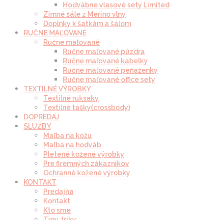
Hodvábne vlasové sety Limited
Zimné šále z Merino vlny
Doplnky k šatkám a šálom
RUČNE MAĽOVANÉ
Ručne maľované
Ručne maľované púzdra
Ručne maľované kabelky
Ručne maľované peňaženky
Ručne maľované office sety
TEXTILNÉ VÝROBKY
Textilné ruksaky
Textilné tašky(crossbody)
DOPREDAJ
SLUŽBY
Maľba na kožu
Maľba na hodváb
Pletené kožené výrobky
Pre firemných zákazníkov
Ochranné kožené výrobky
KONTAKT
Predajňa
Kontakt
Kto sme
Tipy, triky