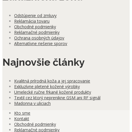
Odstúpenie od zmluvy
Reklamácia tovaru
Obchodné podmienky
Reklamačné podmienky
Ochrana osobných údajov
Alternatívne riešenie sporov
Najnovšie články
Kvalitná prírodná koža a jej spracovanie
Exkluzívne pletené kožené výrobky
Umelecké ručne frkané kožené produkty
Textil cez ktorý neprenikne GSM ani RF signál
Madonna v uliciach
Kto sme
Kontakt
Obchodné podmienky
Reklamačné podmienky