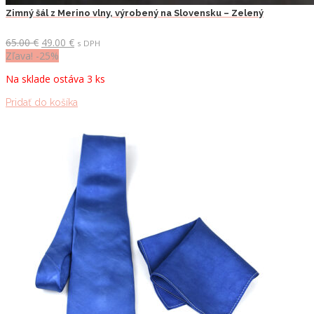
Zimný šál z Merino vlny, výrobený na Slovensku – Zelený
Pôvodná
Aktuálna
65.00
€
49.00
€
s DPH
cena
cena
Zľava! -25%
bola:
je:
Na sklade ostáva 3 ks
65.00 €.
49.00 €.
Pridať do košíka