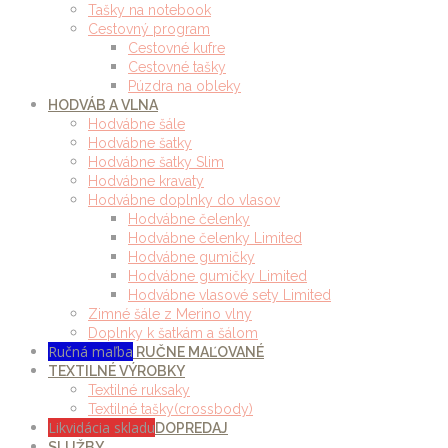
Tašky na notebook
Cestovný program
Cestovné kufre
Cestovné tašky
Púzdra na obleky
HODVÁB A VLNA
Hodvábne šále
Hodvábne šatky
Hodvábne šatky Slim
Hodvábne kravaty
Hodvábne doplnky do vlasov
Hodvábne čelenky
Hodvábne čelenky Limited
Hodvábne gumičky
Hodvábne gumičky Limited
Hodvábne vlasové sety Limited
Zimné šále z Merino vlny
Doplnky k šatkám a šálom
Ručná maľba
RUČNE MAĽOVANÉ
TEXTILNÉ VÝROBKY
Textilné ruksaky
Textilné tašky(crossbody)
Likvidácia skladu
DOPREDAJ
SLUŽBY