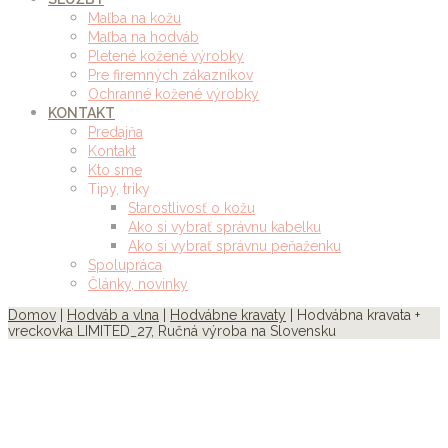
Maľba na kožu
Maľba na hodváb
Pletené kožené výrobky
Pre firemných zákazníkov
Ochranné kožené výrobky
KONTAKT
Predajňa
Kontakt
Kto sme
Tipy, triky
Starostlivosť o kožu
Ako si vybrať správnu kabelku
Ako si vybrať správnu peňaženku
Spolupráca
Články, novinky
Domov
|
Hodváb a vlna
|
Hodvábne kravaty
| Hodvábna kravata +
vreckovka LIMITED_27, Ručná výroba na Slovensku