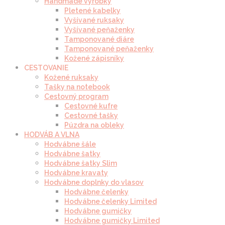
Handmade výrobky
Pletené kabelky
Vyšívané ruksaky
Vyšívané peňaženky
Tamponované diáre
Tamponované peňaženky
Kožené zápisníky
CESTOVANIE
Kožené ruksaky
Tašky na notebook
Cestovný program
Cestovné kufre
Cestovné tašky
Púzdra na obleky
HODVÁB A VLNA
Hodvábne šále
Hodvábne šatky
Hodvábne šatky Slim
Hodvábne kravaty
Hodvábne doplnky do vlasov
Hodvábne čelenky
Hodvábne čelenky Limited
Hodvábne gumičky
Hodvábne gumičky Limited