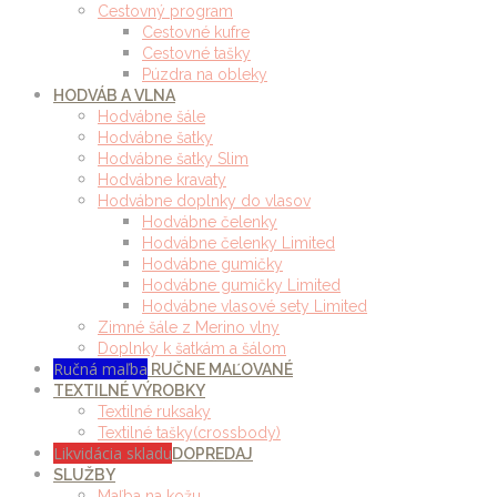
Cestovný program
Cestovné kufre
Cestovné tašky
Púzdra na obleky
HODVÁB A VLNA
Hodvábne šále
Hodvábne šatky
Hodvábne šatky Slim
Hodvábne kravaty
Hodvábne doplnky do vlasov
Hodvábne čelenky
Hodvábne čelenky Limited
Hodvábne gumičky
Hodvábne gumičky Limited
Hodvábne vlasové sety Limited
Zimné šále z Merino vlny
Doplnky k šatkám a šálom
Ručná maľba
RUČNE MAĽOVANÉ
TEXTILNÉ VÝROBKY
Textilné ruksaky
Textilné tašky(crossbody)
Likvidácia skladu
DOPREDAJ
SLUŽBY
Maľba na kožu