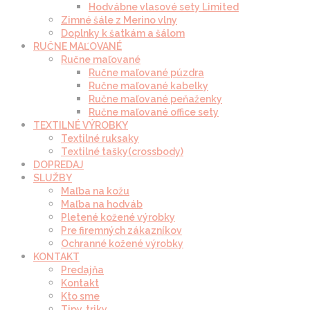
Hodvábne vlasové sety Limited
Zimné šále z Merino vlny
Doplnky k šatkám a šálom
RUČNE MAĽOVANÉ
Ručne maľované
Ručne maľované púzdra
Ručne maľované kabelky
Ručne maľované peňaženky
Ručne maľované office sety
TEXTILNÉ VÝROBKY
Textilné ruksaky
Textilné tašky(crossbody)
DOPREDAJ
SLUŽBY
Maľba na kožu
Maľba na hodváb
Pletené kožené výrobky
Pre firemných zákazníkov
Ochranné kožené výrobky
KONTAKT
Predajňa
Kontakt
Kto sme
Tipy, triky