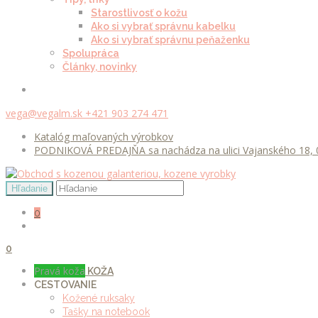
Starostlivosť o kožu
Ako si vybrať správnu kabelku
Ako si vybrať správnu peňaženku
Spolupráca
Články, novinky
vega@vegalm.sk
+421 903 274 471
Katalóg maľovaných výrobkov
PODNIKOVÁ PREDAJŇA sa nachádza na ulici Vajanského 18, 0
0
0
Pravá koža
KOŽA
CESTOVANIE
Kožené ruksaky
Tašky na notebook