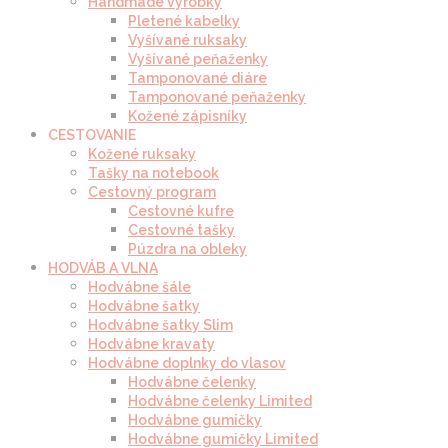
Handmade výrobky
Pletené kabelky
Vyšívané ruksaky
Vyšívané peňaženky
Tamponované diáre
Tamponované peňaženky
Kožené zápisníky
CESTOVANIE
Kožené ruksaky
Tašky na notebook
Cestovný program
Cestovné kufre
Cestovné tašky
Púzdra na obleky
HODVÁB A VLNA
Hodvábne šále
Hodvábne šatky
Hodvábne šatky Slim
Hodvábne kravaty
Hodvábne doplnky do vlasov
Hodvábne čelenky
Hodvábne čelenky Limited
Hodvábne gumičky
Hodvábne gumičky Limited