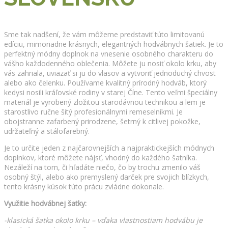
Sme tak nadšení, že vám môžeme predstaviť túto limitovanú
edíciu, mimoriadne krásnych, elegantných hodvábnych šatiek. Je to
perfektný módny doplnok na vnesenie osobného charakteru do
vášho každodenného oblečenia. Môžete ju nosiť okolo krku, aby
vás zahriala, uviazať si ju do vlasov a vytvoriť jednoduchý chvost
alebo ako čelenku. Používame kvalitný prírodný hodváb, ktorý
kedysi nosili kráľovské rodiny v starej Číne. Tento veľmi špeciálny
materiál je vyrobený zložitou starodávnou technikou a lem je
starostlivo ručne šitý profesionálnymi remeselníkmi. Je
obojstranne zafarbený prirodzene, šetrný k citlivej pokožke,
udržateľný a stálofarebný.
Je to určite jeden z najčarovnejších a najpraktickejších módnych
doplnkov, ktoré môžete nájsť, vhodný do každého šatníka.
Nezáleží na tom, či hľadáte niečo, čo by trochu zmenilo váš
osobný štýl, alebo ako premyslený darček pre svojich blízkych,
tento krásny kúsok túto prácu zvládne dokonale.
Využitie hodvábnej šatky:
-klasická šatka okolo krku – vďaka vlastnostiam hodvábu je