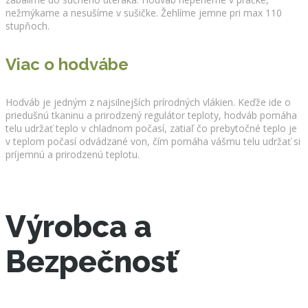
nežmýkame a nesušíme v sušičke. Žehlíme jemne pri max 110
stupňoch.
Viac o hodvábe
Hodváb je jedným z najsilnejších prírodných vlákien. Keďže ide o
priedušnú tkaninu a prirodzený regulátor teploty, hodváb pomáha
telu udržať teplo v chladnom počasí, zatiaľ čo prebytočné teplo je
v teplom počasí odvádzané von, čím pomáha vášmu telu udržať si
príjemnú a prirodzenú teplotu.
Výrobca a
Bezpečnosť