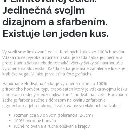
Jedinečná svojim
dizajnom a sfarbením.
Existuje len jeden kus.
Vytvorili sme limitované edície farebných šatiek zo 100% hodvábu.
Vďaka ručnej výrobe a ručnému šitiu je každá šatka jedinečná, a
preto žiadna šatka nebude rovnaká. Všetky šatky sú navrhnuté a
vyrobené na Slovensku. Každá šatka je krásne zabalená v luxusnej
krabičke VegaLM (ako je vidieť na fotografiách).
Handmade Hodvábna šatka je vyrobená ručne zo 100%
prírodného hodvábu typu crepe-saten ktorý je vďaka svojmu lesku
a hebkosti radený medzi najkvalitnejší hodváb na svete. Hodvábna
šatka je farbená ručne s dôrazom na kvalitu zafarbenia
pigmentom a jeho dokonalé zafixovanie vo vláknach hodvábu.
rozmer: cca 90 x 90cm (tolerancia: 2-3cm)
100% prírodný hodváb
ručné rolovanie a ručné obšívanie krajov