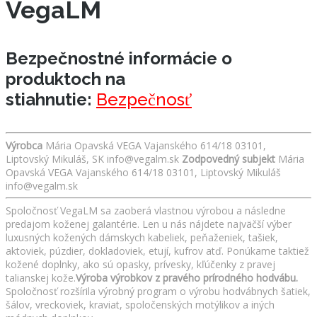
VegaLM
Bezpečnostné informácie o
produktoch na
stiahnutie:
Bezpečnosť
Výrobca
Mária Opavská VEGA Vajanského 614/18 03101,
Liptovský Mikuláš, SK info@vegalm.sk
Zodpovedný subjekt
Mária
Opavská VEGA Vajanského 614/18 03101, Liptovský Mikuláš
info@vegalm.sk
Spoločnosť VegaLM sa zaoberá vlastnou výrobou a následne
predajom koženej galantérie. Len u nás nájdete najväčší výber
luxusných kožených dámskych kabeliek, peňaženiek, tašiek,
aktoviek, púzdier, dokladoviek, etují, kufrov atď. Ponúkame taktiež
kožené doplnky, ako sú opasky, prívesky, kľúčenky z pravej
talianskej kože.
Výroba výrobkov z pravého prírodného hodvábu.
Spoločnosť rozšírila výrobný program o výrobu hodvábnych šatiek,
šálov, vreckoviek, kraviat, spoločenských motýlikov a iných