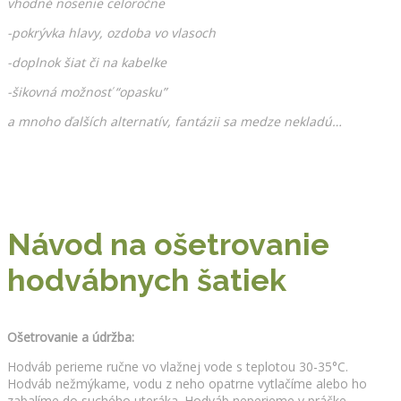
vhodné nosenie celoročne
-pokrývka hlavy, ozdoba vo vlasoch
-doplnok šiat či na kabelke
-šikovná možnosť “opasku”
a mnoho ďalších alternatív, fantázii sa medze nekladú…
Návod na ošetrovanie
hodvábnych šatiek
Ošetrovanie a údržba:
Hodváb perieme ručne vo vlažnej vode s teplotou 30-35°C.
Hodváb nežmýkame, vodu z neho opatrne vytlačíme alebo ho
zabalíme do suchého uteráka. Hodváb neperieme v práčke,