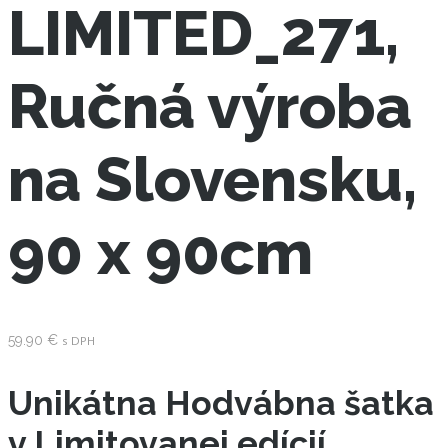
LIMITED_271,
Ručná výroba
na Slovensku,
90 x 90cm
59.90
€
s DPH
Unikátna Hodvábna šatka
v Limitovanej edícií.