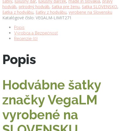
šatky
,
luxusný dar
,
luxusný darček
,
made in slovakia
,
pravý
90
hodváb
,
prírodný hodváb
,
šatka pre ženu
,
šatka SLOVENSKO
,
x
šatka z hodvábu
,
šatky z hodvábu
,
vyrobene na Slovensku
90cm
Katalógové číslo:
VEGALM-LIMIT271
množstvo
Popis
Výrobca a Bezpečnosť
Recenzie (0)
Popis
Hodvábne šatky
značky VegaLM
vyrobené na
SLOVENSKU