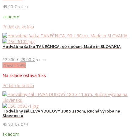
49.90
€
s DPH
skladom
Pridať do košíka
Hodvábna šatka TANEČNICA, 90 x 90cm, Made in SLOVAKIA
Pôvodná
Aktuálna
129.00
€
79.00
€
s DPH
cena
cena
Zľava! -39%
bola:
je:
Na sklade ostáva 3 ks
129.00 €.
79.00 €.
Pridať do košíka
Hodvábny šál LEVANDUĽOVÝ 180 x 110cm, Ručná výroba na
Slovensku
49.90
€
s DPH
skladom