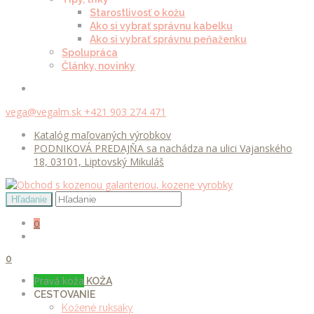
Starostlivosť o kožu
Ako si vybrať správnu kabelku
Ako si vybrať správnu peňaženku
Spolupráca
Články, novinky
vega@vegalm.sk
+421 903 274 471
Katalóg maľovaných výrobkov
PODNIKOVÁ PREDAJŇA sa nachádza na ulici Vajanského
18, 03101, Liptovský Mikuláš
0
0
Pravá koža
KOŽA
CESTOVANIE
Kožené ruksaky