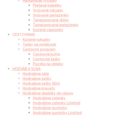
Handmade výrobky
Pletené kabelky
Vyšívané ruksaky
Vyšívané peňaženky
Tamponované diáre
Tamponované peňaženky
Kožené zápisníky
CESTOVANIE
Kožené ruksaky
Tašky na notebook
Cestovný program
Cestovné kufre
Cestovné tašky
Púzdra na obleky
HODVÁB A VLNA
Hodvábne šále
Hodvábne šatky
Hodvábne šatky Slim
Hodvábne kravaty
Hodvábne doplnky do vlasov
Hodvábne čelenky
Hodvábne čelenky Limited
Hodvábne gumičky
Hodvábne gumičky Limited