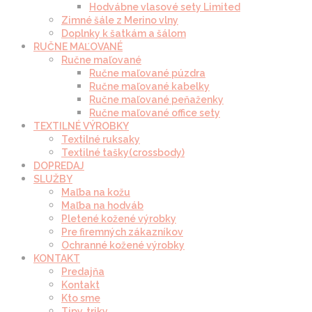
Hodvábne vlasové sety Limited
Zimné šále z Merino vlny
Doplnky k šatkám a šálom
RUČNE MAĽOVANÉ
Ručne maľované
Ručne maľované púzdra
Ručne maľované kabelky
Ručne maľované peňaženky
Ručne maľované office sety
TEXTILNÉ VÝROBKY
Textilné ruksaky
Textilné tašky(crossbody)
DOPREDAJ
SLUŽBY
Maľba na kožu
Maľba na hodváb
Pletené kožené výrobky
Pre firemných zákazníkov
Ochranné kožené výrobky
KONTAKT
Predajňa
Kontakt
Kto sme
Tipy, triky