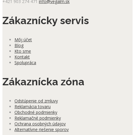
+421 903 274 471
info@vegalm.sk
Zákaznícky servis
Môj účet
Blog
Kto sme
Kontakt
Spolupráca
Zákaznícka zóna
Odstúpenie od zmluvy
Reklamácia tovaru
Obchodné podmienky
Reklamačné podmienky
Ochrana osobných údajov
Alternatívne riešenie sporov