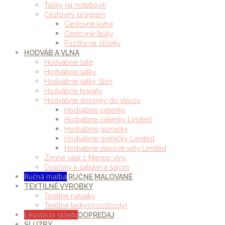
Tašky na notebook
Cestovný program
Cestovné kufre
Cestovné tašky
Púzdra na obleky
HODVÁB A VLNA
Hodvábne šále
Hodvábne šatky
Hodvábne šatky Slim
Hodvábne kravaty
Hodvábne doplnky do vlasov
Hodvábne čelenky
Hodvábne čelenky Limited
Hodvábne gumičky
Hodvábne gumičky Limited
Hodvábne vlasové sety Limited
Zimné šále z Merino vlny
Doplnky k šatkám a šálom
Ručná maľba
RUČNE MAĽOVANÉ
TEXTILNÉ VÝROBKY
Textilné ruksaky
Textilné tašky(crossbody)
Likvidácia skladu
DOPREDAJ
SLUŽBY