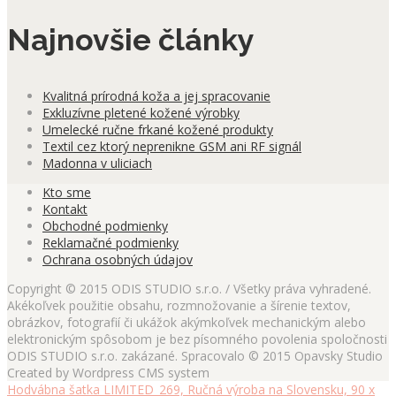
Najnovšie články
Kvalitná prírodná koža a jej spracovanie
Exkluzívne pletené kožené výrobky
Umelecké ručne frkané kožené produkty
Textil cez ktorý neprenikne GSM ani RF signál
Madonna v uliciach
Kto sme
Kontakt
Obchodné podmienky
Reklamačné podmienky
Ochrana osobných údajov
Copyright © 2015 ODIS STUDIO s.r.o. / Všetky práva vyhradené.
Akékoľvek použitie obsahu, rozmnožovanie a šírenie textov,
obrázkov, fotografií či ukážok akýmkoľvek mechanickým alebo
elektronickým spôsobom je bez písomného povolenia spoločnosti
ODIS STUDIO s.r.o. zakázané. Spracovalo © 2015 Opavsky Studio
Created by Wordpress CMS system
Hodvábna šatka LIMITED_269, Ručná výroba na Slovensku, 90 x