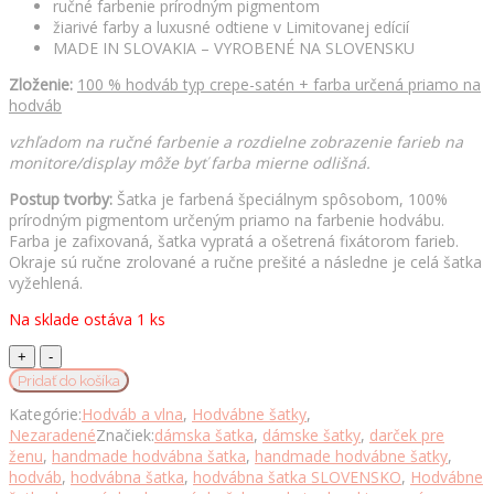
ručné farbenie prírodným pigmentom
žiarivé farby a luxusné odtiene v Limitovanej edícií
MADE IN SLOVAKIA – VYROBENÉ NA SLOVENSKU
Zloženie:
100 % hodváb typ crepe-satén + farba určená priamo na
hodváb
vzhľadom na ručné farbenie a rozdielne zobrazenie farieb na
monitore/display môže byť farba mierne odlišná.
Postup tvorby:
Šatka je farbená špeciálnym spôsobom, 100%
prírodným pigmentom určeným priamo na farbenie hodvábu.
Farba je zafixovaná, šatka vypratá a ošetrená fixátorom farieb.
Okraje sú ručne zrolované a ručne prešité a následne je celá šatka
vyžehlená.
Na sklade ostáva 1 ks
Hodvábna
šatka
Pridať do košíka
LIMITED_271,
Kategórie:
Hodváb a vlna
,
Hodvábne šatky
,
Ručná
Nezaradené
Značiek:
dámska šatka
,
dámske šatky
,
darček pre
výroba
ženu
,
handmade hodvábna šatka
,
handmade hodvábne šatky
,
na
hodváb
,
hodvábna šatka
,
hodvábna šatka SLOVENSKO
,
Hodvábne
Slovensku,