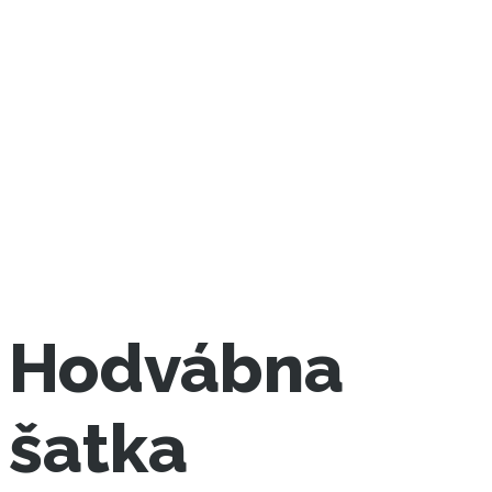
Hodvábna
šatka