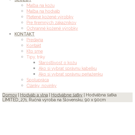
Maľba na kožu
Maľba na hodváb
Pletené kožené výrobky
Pre firemných zákazníkov
Ochranné kožené výrobky
KONTAKT
Predajňa
Kontakt
Kto sme
Tipy, triky
Starostlivosť o kožu
Ako si vybrať správnu kabelku
Ako si vybrať správnu peňaženku
Spolupráca
Články, novinky
Domov
|
Hodváb a vlna
|
Hodvábne šatky
| Hodvábna šatka
LIMITED_271, Ručná výroba na Slovensku, 90 x 90cm