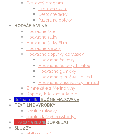
Cestovný program
Cestovné kufre
Cestovné tašky
Púzdra na obleky
HODVÁB A VLNA
Hodvábne šále
Hodvábne šatky
Hodvábne šatky Slim
Hodvábne kravaty
Hodvábne doplnky do vlasov
Hodvábne čelenky
Hodvábne čelenky Limited
Hodvábne gumičky
Hodvábne gumičky Limited
Hodvábne vlasové sety Limited
Zimné šále z Merino vlny
Doplnky k šatkám a šálom
Ručná maľba
RUČNE MAĽOVANÉ
TEXTILNÉ VÝROBKY
Textilné ruksaky
Textilné tašky(crossbody)
Likvidácia skladu
DOPREDAJ
SLUŽBY
Maľba na kožu