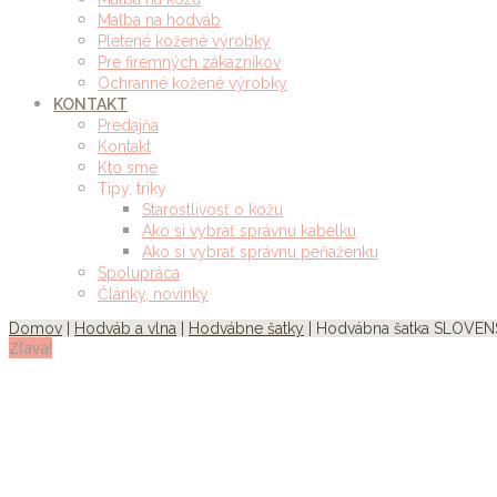
Maľba na hodváb
Pletené kožené výrobky
Pre firemných zákazníkov
Ochranné kožené výrobky
KONTAKT
Predajňa
Kontakt
Kto sme
Tipy, triky
Starostlivosť o kožu
Ako si vybrať správnu kabelku
Ako si vybrať správnu peňaženku
Spolupráca
Články, novinky
Domov
|
Hodváb a vlna
|
Hodvábne šatky
| Hodvábna šatka SLOVEN
Zľava!