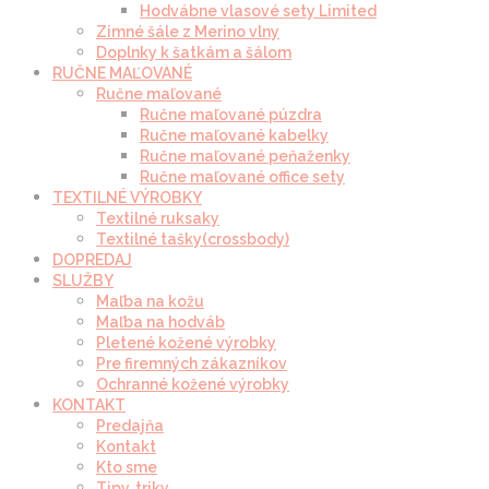
Hodvábne vlasové sety Limited
Zimné šále z Merino vlny
Doplnky k šatkám a šálom
RUČNE MAĽOVANÉ
Ručne maľované
Ručne maľované púzdra
Ručne maľované kabelky
Ručne maľované peňaženky
Ručne maľované office sety
TEXTILNÉ VÝROBKY
Textilné ruksaky
Textilné tašky(crossbody)
DOPREDAJ
SLUŽBY
Maľba na kožu
Maľba na hodváb
Pletené kožené výrobky
Pre firemných zákazníkov
Ochranné kožené výrobky
KONTAKT
Predajňa
Kontakt
Kto sme
Tipy, triky