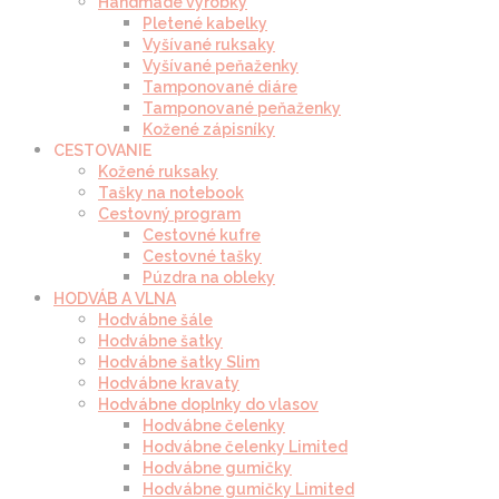
Handmade výrobky
Pletené kabelky
Vyšívané ruksaky
Vyšívané peňaženky
Tamponované diáre
Tamponované peňaženky
Kožené zápisníky
CESTOVANIE
Kožené ruksaky
Tašky na notebook
Cestovný program
Cestovné kufre
Cestovné tašky
Púzdra na obleky
HODVÁB A VLNA
Hodvábne šále
Hodvábne šatky
Hodvábne šatky Slim
Hodvábne kravaty
Hodvábne doplnky do vlasov
Hodvábne čelenky
Hodvábne čelenky Limited
Hodvábne gumičky
Hodvábne gumičky Limited