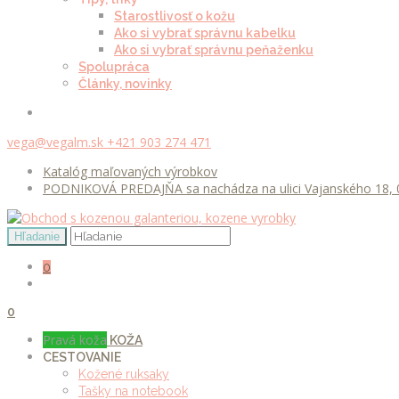
Starostlivosť o kožu
Ako si vybrať správnu kabelku
Ako si vybrať správnu peňaženku
Spolupráca
Články, novinky
vega@vegalm.sk
+421 903 274 471
Katalóg maľovaných výrobkov
PODNIKOVÁ PREDAJŇA sa nachádza na ulici Vajanského 18, 0
0
0
Pravá koža
KOŽA
CESTOVANIE
Kožené ruksaky
Tašky na notebook