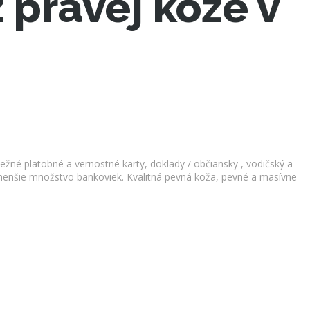
 pravej kože v
žné platobné a vernostné karty, doklady / občiansky , vodičský a
 menšie množstvo bankoviek. Kvalitná pevná koža, pevné a masívne