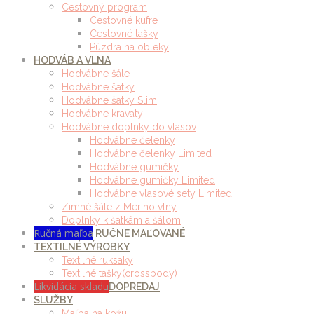
Cestovný program
Cestovné kufre
Cestovné tašky
Púzdra na obleky
HODVÁB A VLNA
Hodvábne šále
Hodvábne šatky
Hodvábne šatky Slim
Hodvábne kravaty
Hodvábne doplnky do vlasov
Hodvábne čelenky
Hodvábne čelenky Limited
Hodvábne gumičky
Hodvábne gumičky Limited
Hodvábne vlasové sety Limited
Zimné šále z Merino vlny
Doplnky k šatkám a šálom
Ručná maľba
RUČNE MAĽOVANÉ
TEXTILNÉ VÝROBKY
Textilné ruksaky
Textilné tašky(crossbody)
Likvidácia skladu
DOPREDAJ
SLUŽBY
Maľba na kožu