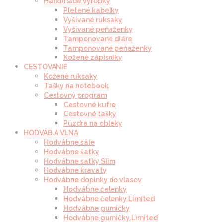
Handmade výrobky
Pletené kabelky
Vyšívané ruksaky
Vyšívané peňaženky
Tamponované diáre
Tamponované peňaženky
Kožené zápisníky
CESTOVANIE
Kožené ruksaky
Tašky na notebook
Cestovný program
Cestovné kufre
Cestovné tašky
Púzdra na obleky
HODVÁB A VLNA
Hodvábne šále
Hodvábne šatky
Hodvábne šatky Slim
Hodvábne kravaty
Hodvábne doplnky do vlasov
Hodvábne čelenky
Hodvábne čelenky Limited
Hodvábne gumičky
Hodvábne gumičky Limited