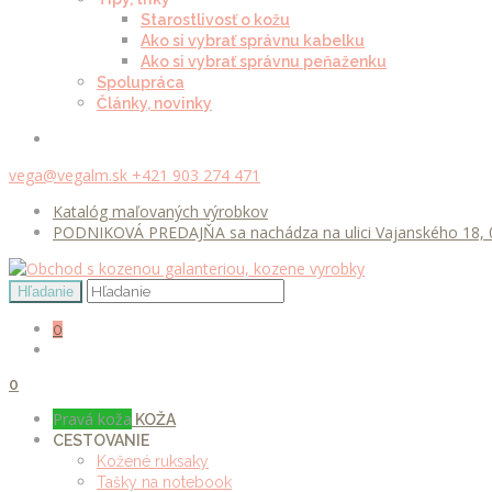
Starostlivosť o kožu
Ako si vybrať správnu kabelku
Ako si vybrať správnu peňaženku
Spolupráca
Články, novinky
vega@vegalm.sk
+421 903 274 471
Katalóg maľovaných výrobkov
PODNIKOVÁ PREDAJŇA sa nachádza na ulici Vajanského 18, 0
0
0
Pravá koža
KOŽA
CESTOVANIE
Kožené ruksaky
Tašky na notebook