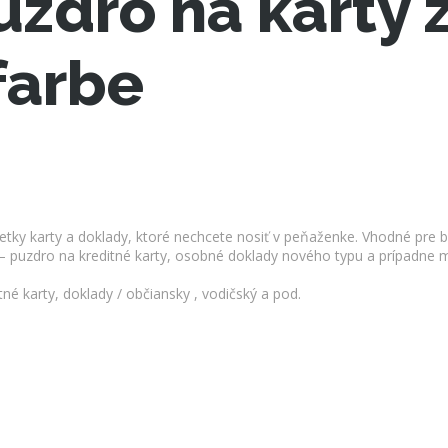
dro na karty z
farbe
ky karty a doklady, ktoré nechcete nosiť v peňaženke. Vhodné pre be
 – puzdro na kreditné karty, osobné doklady nového typu a prípadne
é karty, doklady / občiansky , vodičský a pod.