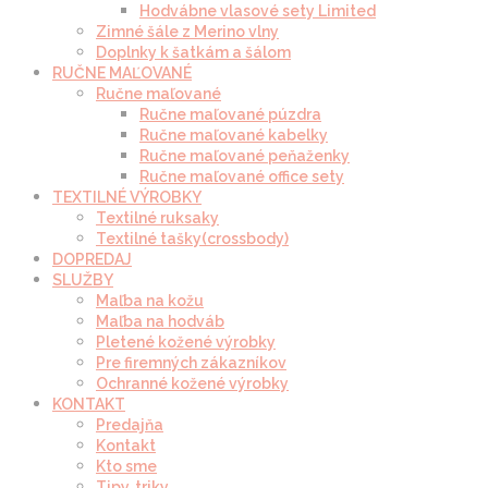
Hodvábne vlasové sety Limited
Zimné šále z Merino vlny
Doplnky k šatkám a šálom
RUČNE MAĽOVANÉ
Ručne maľované
Ručne maľované púzdra
Ručne maľované kabelky
Ručne maľované peňaženky
Ručne maľované office sety
TEXTILNÉ VÝROBKY
Textilné ruksaky
Textilné tašky(crossbody)
DOPREDAJ
SLUŽBY
Maľba na kožu
Maľba na hodváb
Pletené kožené výrobky
Pre firemných zákazníkov
Ochranné kožené výrobky
KONTAKT
Predajňa
Kontakt
Kto sme
Tipy, triky