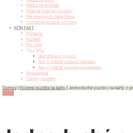
Maľba na hodváb
Pletené kožené výrobky
Pre firemných zákazníkov
Ochranné kožené výrobky
KONTAKT
Predajňa
Kontakt
Kto sme
Tipy, triky
Starostlivosť o kožu
Ako si vybrať správnu kabelku
Ako si vybrať správnu peňaženku
Spolupráca
Články, novinky
Domov
|
Kožené púzdra na karty
| Jednoduché púzdro na karty z pr
Zľava!