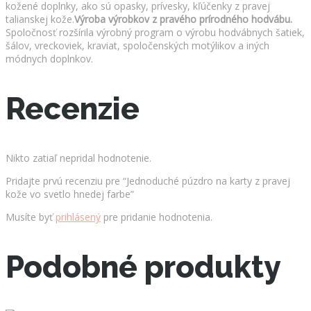
kožené doplnky, ako sú opasky, prívesky, kľúčenky z pravej
talianskej kože.
Výroba výrobkov z pravého prírodného hodvábu.
Spoločnosť rozšírila výrobný program o výrobu hodvábnych šatiek,
šálov, vreckoviek, kraviat, spoločenských motýlikov a iných
módnych doplnkov.
Recenzie
Nikto zatiaľ nepridal hodnotenie.
Pridajte prvú recenziu pre “Jednoduché púzdro na karty z pravej
kože vo svetlo hnedej farbe”
Musíte byť
prihlásený
pre pridanie hodnotenia.
Podobné produkty