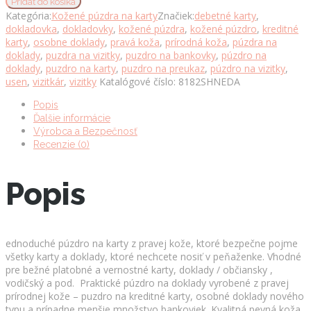
Pridať do košíka
na
Kategória:
Kožené púzdra na karty
Značiek:
debetné karty
,
karty
dokladovka
,
dokladovky
,
kožené púzdra
,
kožené púzdro
,
kreditné
z
karty
,
osobne doklady
,
pravá koža
,
prírodná koža
,
púzdra na
pravej
doklady
,
puzdra na vizitky
,
puzdro na bankovky
,
púzdro na
kože
doklady
,
puzdro na karty
,
puzdro na preukaz
,
púzdro na vizitky
,
vo
usen
,
vizitkár
,
vizitky
Katalógové číslo:
8182SHNEDA
svetlo
hnedej
Popis
farbe
Ďalšie informácie
množstvo
Výrobca a Bezpečnosť
Recenzie (0)
Popis
ednoduché púzdro na karty z pravej kože, ktoré bezpečne pojme
všetky karty a doklady, ktoré nechcete nosiť v peňaženke. Vhodné
pre bežné platobné a vernostné karty, doklady / občiansky ,
vodičský a pod. Praktické púzdro na doklady vyrobené z pravej
prírodnej kože – puzdro na kreditné karty, osobné doklady nového
typu a prípadne menšie množstvo bankoviek. Kvalitná pevná koža,