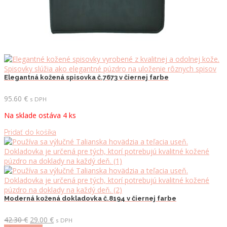
Elegantná kožená spisovka č.7673 v čiernej farbe
95.60
€
s DPH
Na sklade ostáva 4 ks
Pridať do košíka
Moderná kožená dokladovka č.8194 v čiernej farbe
Pôvodná
Aktuálna
42.30
€
29.00
€
s DPH