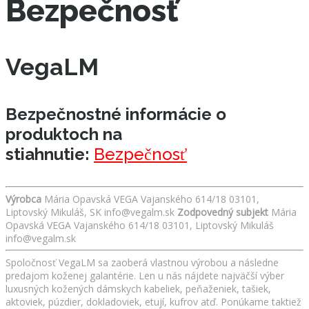
Bezpečnosť
VegaLM
Bezpečnostné informácie o
produktoch na
stiahnutie:
Bezpečnosť
Výrobca
Mária Opavská VEGA Vajanského 614/18 03101,
Liptovský Mikuláš, SK info@vegalm.sk
Zodpovedný subjekt
Mária
Opavská VEGA Vajanského 614/18 03101, Liptovský Mikuláš
info@vegalm.sk
Spoločnosť VegaLM sa zaoberá vlastnou výrobou a následne
predajom koženej galantérie. Len u nás nájdete najväčší výber
luxusných kožených dámskych kabeliek, peňaženiek, tašiek,
aktoviek, púzdier, dokladoviek, etují, kufrov atď. Ponúkame taktiež