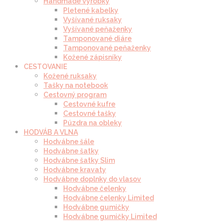
Handmade výrobky
Pletené kabelky
Vyšívané ruksaky
Vyšívané peňaženky
Tamponované diáre
Tamponované peňaženky
Kožené zápisníky
CESTOVANIE
Kožené ruksaky
Tašky na notebook
Cestovný program
Cestovné kufre
Cestovné tašky
Púzdra na obleky
HODVÁB A VLNA
Hodvábne šále
Hodvábne šatky
Hodvábne šatky Slim
Hodvábne kravaty
Hodvábne doplnky do vlasov
Hodvábne čelenky
Hodvábne čelenky Limited
Hodvábne gumičky
Hodvábne gumičky Limited