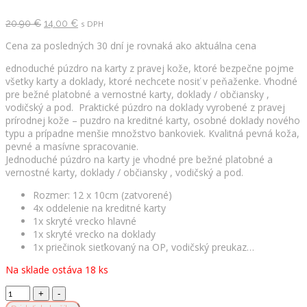
Pôvodná
Aktuálna
20.90
€
14.00
€
s DPH
cena
cena
bola:
je:
Cena za posledných 30 dní je rovnaká ako aktuálna cena
20.90 €.
14.00 €.
ednoduché púzdro na karty z pravej kože, ktoré bezpečne pojme
všetky karty a doklady, ktoré nechcete nosiť v peňaženke. Vhodné
pre bežné platobné a vernostné karty, doklady / občiansky ,
vodičský a pod. Praktické púzdro na doklady vyrobené z pravej
prírodnej kože – puzdro na kreditné karty, osobné doklady nového
typu a prípadne menšie množstvo bankoviek. Kvalitná pevná koža,
pevné a masívne spracovanie.
Jednoduché púzdro na karty je vhodné pre bežné platobné a
vernostné karty, doklady / občiansky , vodičský a pod.
Rozmer: 12 x 10cm (zatvorené)
4x oddelenie na kreditné karty
1x skryté vrecko hlavné
1x skryté vrecko na doklady
1x priečinok sieťkovaný na OP, vodičský preukaz…
Na sklade ostáva 18 ks
Jednoduché
púzdro