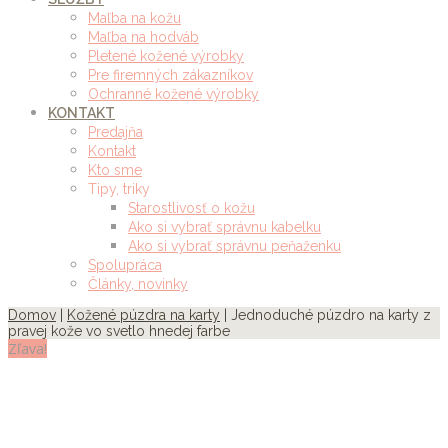
Maľba na kožu
Maľba na hodváb
Pletené kožené výrobky
Pre firemných zákazníkov
Ochranné kožené výrobky
KONTAKT
Predajňa
Kontakt
Kto sme
Tipy, triky
Starostlivosť o kožu
Ako si vybrať správnu kabelku
Ako si vybrať správnu peňaženku
Spolupráca
Články, novinky
Domov
|
Kožené púzdra na karty
| Jednoduché púzdro na karty z
pravej kože vo svetlo hnedej farbe
Zľava!