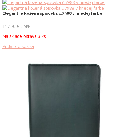
Elegantná kožená spisovka č.7988 v hnedej farbe
117.70
€
s DPH
Na sklade ostáva 3 ks
Pridať do košíka