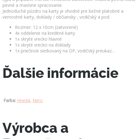
pevné a masívne spracovanie.
Jednoduché púzdro na karty je vhodné pre bežné platobné a
vernostné karty, doklady / občiansky , vodičský a pod.
Rozmer: 12 x 10cm (zatvorené)
4x oddelenie na kreditné karty
1x skryté vrecko hlavné
1x skryté vrecko na doklady
1x priečinok sieťkovaný na OP, vodičský preukaz…
Ďalšie informácie
Farba:
Hnedá
,
Nero
Výrobca a