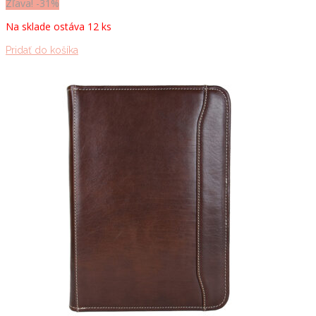
cena
cena
Zľava! -31%
bola:
je:
Na sklade ostáva 12 ks
42.30 €.
29.00 €.
Pridať do košíka