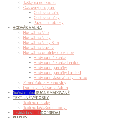
Tašky na notebook
Cestovný program
Cestovné kufre
Cestovné tašky
Púzdra na obleky
HODVÁB A VLNA
Hodvábne šále
Hodvábne šatky
Hodvábne šatky Slim
Hodvábne kravaty
Hodvábne doplnky do vlasov
Hodvábne čelenky
Hodvábne čelenky Limited
Hodvábne gumičky
Hodvábne gumičky Limited
Hodvábne vlasové sety Limited
Zimné šále z Merino vlny
Doplnky k šatkám a šálom
Ručná maľba
RUČNE MAĽOVANÉ
TEXTILNÉ VÝROBKY
Textilné ruksaky
Textilné tašky(crossbody)
Likvidácia skladu
DOPREDAJ
SLUŽBY