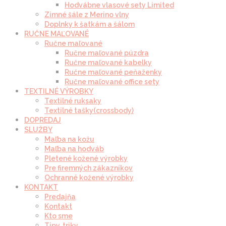
Hodvábne vlasové sety Limited
Zimné šále z Merino vlny
Doplnky k šatkám a šálom
RUČNE MAĽOVANÉ
Ručne maľované
Ručne maľované púzdra
Ručne maľované kabelky
Ručne maľované peňaženky
Ručne maľované office sety
TEXTILNÉ VÝROBKY
Textilné ruksaky
Textilné tašky(crossbody)
DOPREDAJ
SLUŽBY
Maľba na kožu
Maľba na hodváb
Pletené kožené výrobky
Pre firemných zákazníkov
Ochranné kožené výrobky
KONTAKT
Predajňa
Kontakt
Kto sme
Tipy, triky