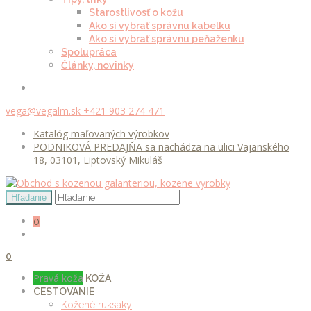
Starostlivosť o kožu
Ako si vybrať správnu kabelku
Ako si vybrať správnu peňaženku
Spolupráca
Články, novinky
vega@vegalm.sk
+421 903 274 471
Katalóg maľovaných výrobkov
PODNIKOVÁ PREDAJŇA sa nachádza na ulici Vajanského
18, 03101, Liptovský Mikuláš
0
0
Pravá koža
KOŽA
CESTOVANIE
Kožené ruksaky