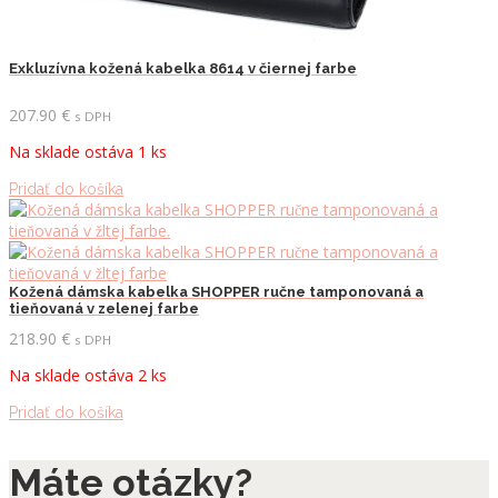
Exkluzívna kožená kabelka 8614 v čiernej farbe
207.90
€
s DPH
Na sklade ostáva 1 ks
Pridať do košíka
Kožená dámska kabelka SHOPPER ručne tamponovaná a
tieňovaná v zelenej farbe
218.90
€
s DPH
Na sklade ostáva 2 ks
Pridať do košíka
Máte otázky?