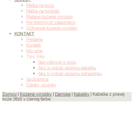
Maľba na kožu
Maľba na hodváb
Pletené kožené výrobky
Pre firemných zákazníkov
Ochranné kožené výrobky
KONTAKT
Predajňa
Kontakt
Kto sme
Tipy, triky
Starostlivosť o kožu
Ako si vybrať správnu kabelku
Ako si vybrať správnu peňaženku
Spolupráca
Články, novinky
Domov
|
Kožené výrobky
|
Dámske
|
Kabelky
| Kabelka z pravej
kože 7816 v čiernej farbe