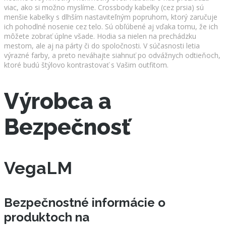
viac, ako si možno myslíme. Crossbody kabelky (cez prsia) sú
menšie kabelky s dlhším nastaviteľným popruhom, ktorý zaručuje
ich pohodlné nosenie cez telo. Sú obľúbené aj vďaka tomu, že ich
môžete zobrať úplne všade. Hodia sa nielen na prechádzku
mestom, ale aj na párty či do spoločnosti. V súčasnosti letia
výrazné farby, a preto neváhajte siahnuť po odvážnych odtieňoch,
ktoré budú štýlovo kontrastovať s Vašim outfitom.
Výrobca a
Bezpečnosť
VegaLM
Bezpečnostné informácie o
produktoch na