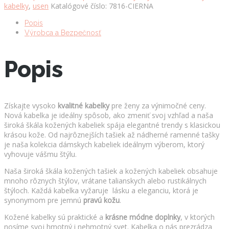
kabelky
,
usen
Katalógové číslo:
7816-CIERNA
Popis
Výrobca a Bezpečnosť
Popis
Získajte vysoko
kvalitné kabelky
pre ženy za výnimočné ceny.
Nová kabelka je ideálny spôsob, ako zmeniť svoj vzhľad a naša
široká škála kožených kabeliek spája elegantné trendy s klasickou
krásou kože. Od najrôznejších tašiek až nádherné ramenné tašky
je naša kolekcia dámskych kabeliek ideálnym výberom, ktorý
vyhovuje vášmu štýlu.
Naša široká škála kožených tašiek a kožených kabeliek obsahuje
mnoho rôznych štýlov, vrátane talianskych alebo rustikálnych
štýloch. Každá kabelka vyžaruje lásku a eleganciu, ktorá je
synonymom pre jemnú
pravú kožu
.
Kožené kabelky sú praktické a
krásne módne doplnky
, v ktorých
nosíme svoj hmotný i nehmotný svet. Kabelka o nás prezrádza