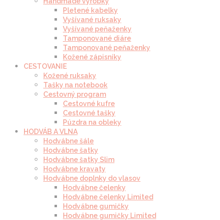
Handmade výrobky
Pletené kabelky
Vyšívané ruksaky
Vyšívané peňaženky
Tamponované diáre
Tamponované peňaženky
Kožené zápisníky
CESTOVANIE
Kožené ruksaky
Tašky na notebook
Cestovný program
Cestovné kufre
Cestovné tašky
Púzdra na obleky
HODVÁB A VLNA
Hodvábne šále
Hodvábne šatky
Hodvábne šatky Slim
Hodvábne kravaty
Hodvábne doplnky do vlasov
Hodvábne čelenky
Hodvábne čelenky Limited
Hodvábne gumičky
Hodvábne gumičky Limited