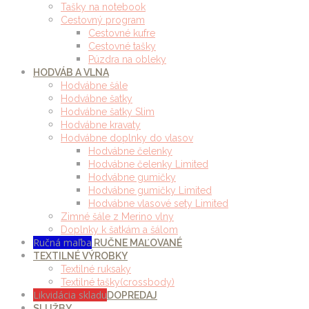
Tašky na notebook
Cestovný program
Cestovné kufre
Cestovné tašky
Púzdra na obleky
HODVÁB A VLNA
Hodvábne šále
Hodvábne šatky
Hodvábne šatky Slim
Hodvábne kravaty
Hodvábne doplnky do vlasov
Hodvábne čelenky
Hodvábne čelenky Limited
Hodvábne gumičky
Hodvábne gumičky Limited
Hodvábne vlasové sety Limited
Zimné šále z Merino vlny
Doplnky k šatkám a šálom
Ručná maľba
RUČNE MAĽOVANÉ
TEXTILNÉ VÝROBKY
Textilné ruksaky
Textilné tašky(crossbody)
Likvidácia skladu
DOPREDAJ
SLUŽBY