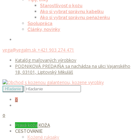
Starostlivosť o kožu
Ako si vybrať správnu kabelku
Ako si vybrať správnu peňaženku
Spolupráca
Články, novinky
vega@vegalm.sk
+421 903 274 471
Katalóg maľovaných výrobkov
PODNIKOVÁ PREDAJŇA sa nachádza na ulici Vajanského
18, 03101, Liptovský Mikuláš
0
0
Pravá koža
KOŽA
CESTOVANIE
Kožené ruksaky