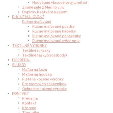
Hodvábne vlasové sety Limited
Zimné šále z Merino vlny
Doplnky k šatkám a šálom
RUČNE MAĽOVANÉ
Ručne maľované
Ručne maľované púzdra
Ručne maľované kabelky
Ručne maľované peňaženky
Ručne maľované office sety
TEXTILNÉ VÝROBKY
Textilné ruksaky
Textilné tašky(crossbody)
DOPREDAJ
SLUŽBY
Maľba na kožu
Maľba na hodváb
Pletené kožené výrobky
Pre firemných zákazníkov
Ochranné kožené výrobky
KONTAKT
Predajňa
Kontakt
Kto sme
Tipy, triky