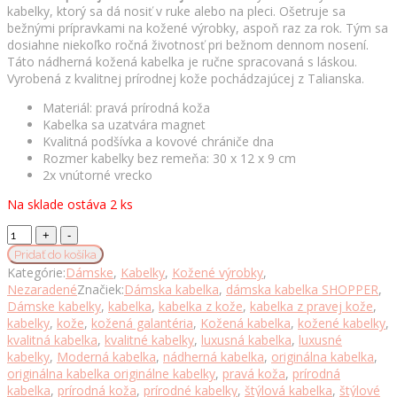
kabelky, ktorý sa dá nosiť v ruke alebo na pleci. Ošetruje sa
bežnými prípravkami na kožené výrobky, aspoň raz za rok. Tým sa
dosiahne niekoľko ročná životnosť pri bežnom dennom nosení.
Táto nádherná kožená kabelka je ručne spracovaná s láskou.
Vyrobená z kvalitnej prírodnej kože pochádzajúcej z Talianska.
Materiál: pravá prírodná koža
Kabelka sa uzatvára magnet
Kvalitná podšívka a kovové chrániče dna
Rozmer kabelky bez remeňa: 30 x 12 x 9 cm
2x vnútorné vrecko
Na sklade ostáva 2 ks
Kabelka
z
Pridať do košíka
pravej
Kategórie:
Dámske
,
Kabelky
,
Kožené výrobky
,
kože
Nezaradené
Značiek:
Dámska kabelka
,
dámska kabelka SHOPPER
,
7816
Dámske kabelky
,
kabelka
,
kabelka z kože
,
kabelka z pravej kože
,
v
kabelky
,
kože
,
kožená galantéria
,
Kožená kabelka
,
kožené kabelky
,
čiernej
kvalitná kabelka
,
kvalitné kabelky
,
luxusná kabelka
,
luxusné
farbe
kabelky
,
Moderná kabelka
,
nádherná kabelka
,
originálna kabelka
,
množstvo
originálna kabelka originálne kabelky
,
pravá koža
,
prírodná
kabelka
,
prírodná koža
,
prírodné kabelky
,
štýlová kabelka
,
štýlové