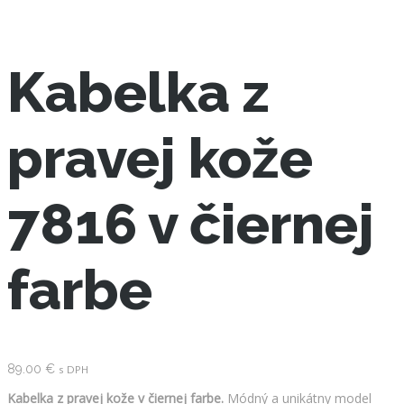
Kabelka z
pravej kože
7816 v čiernej
farbe
89.00
€
s DPH
Kabelka z pravej kože v čiernej farbe.
Módný a unikátny model