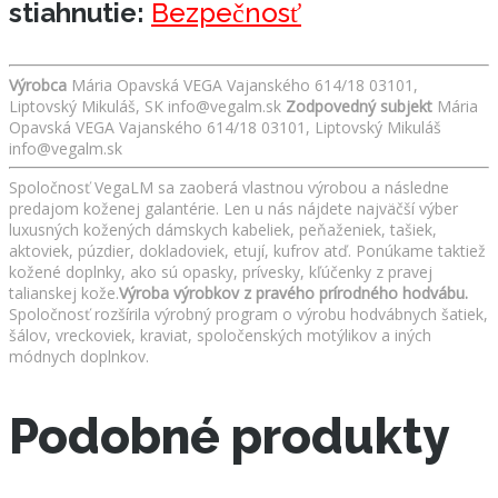
stiahnutie:
Bezpečnosť
Výrobca
Mária Opavská VEGA Vajanského 614/18 03101,
Liptovský Mikuláš, SK info@vegalm.sk
Zodpovedný subjekt
Mária
Opavská VEGA Vajanského 614/18 03101, Liptovský Mikuláš
info@vegalm.sk
Spoločnosť VegaLM sa zaoberá vlastnou výrobou a následne
predajom koženej galantérie. Len u nás nájdete najväčší výber
luxusných kožených dámskych kabeliek, peňaženiek, tašiek,
aktoviek, púzdier, dokladoviek, etují, kufrov atď. Ponúkame taktiež
kožené doplnky, ako sú opasky, prívesky, kľúčenky z pravej
talianskej kože.
Výroba výrobkov z pravého prírodného hodvábu.
Spoločnosť rozšírila výrobný program o výrobu hodvábnych šatiek,
šálov, vreckoviek, kraviat, spoločenských motýlikov a iných
módnych doplnkov.
Podobné produkty