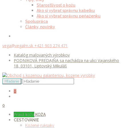
Starostlivosť o kožu
Ako si vybrať správnu kabelku
Ako si vybrať správnu peňaženku
Spolupráca
Články, novinky
vega@vegalm.sk
+421 903 274 471
Katalóg maľovaných výrobkov
PODNIKOVÁ PREDAJŇA sa nachádza na ulici Vajanského
18, 03101, Liptovský Mikuláš
0
0
Pravá koža
KOŽA
CESTOVANIE
Kožené ruksaky