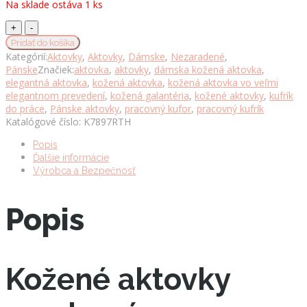
Na sklade ostáva 1 ks
Kožená
aktovka
Pridať do košíka
č.7897,
Kategórií:
Aktovky
,
Aktovky
,
Dámske
,
Nezaradené
,
ručne
Pánske
Značiek:
aktovka
,
aktovky
,
dámska kožená aktovka
,
tamponovaná
elegantná aktovka
,
kožená aktovka
,
kožená aktovka vo veľmi
v
elegantnom prevedení
,
kožená galantéria
,
kožené aktovky
,
kufrík
tmavo
do práce
,
Pánske aktovky
,
pracovný kufor
,
pracovný kufrík
hnedej
Katalógové číslo:
K7897RTH
farbe
množstvo
Popis
Ďalšie informácie
Výrobca a Bezpečnosť
Popis
Kožené aktovky