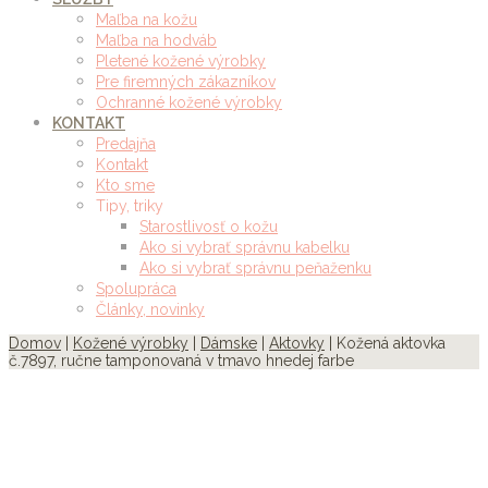
Maľba na kožu
Maľba na hodváb
Pletené kožené výrobky
Pre firemných zákazníkov
Ochranné kožené výrobky
KONTAKT
Predajňa
Kontakt
Kto sme
Tipy, triky
Starostlivosť o kožu
Ako si vybrať správnu kabelku
Ako si vybrať správnu peňaženku
Spolupráca
Články, novinky
Domov
|
Kožené výrobky
|
Dámske
|
Aktovky
| Kožená aktovka
č.7897, ručne tamponovaná v tmavo hnedej farbe