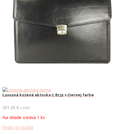
Luxusná kožená aktovka č.8131 v čiernej farbe
301.30
€
s DPH
Na sklade ostáva 1 ks
Pridať do košíka