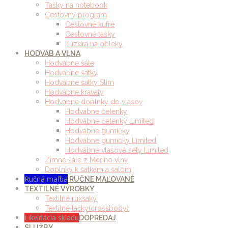
Tašky na notebook
Cestovný program
Cestovné kufre
Cestovné tašky
Púzdra na obleky
HODVÁB A VLNA
Hodvábne šále
Hodvábne šatky
Hodvábne šatky Slim
Hodvábne kravaty
Hodvábne doplnky do vlasov
Hodvábne čelenky
Hodvábne čelenky Limited
Hodvábne gumičky
Hodvábne gumičky Limited
Hodvábne vlasové sety Limited
Zimné šále z Merino vlny
Doplnky k šatkám a šálom
Ručná maľba
RUČNE MAĽOVANÉ
TEXTILNÉ VÝROBKY
Textilné ruksaky
Textilné tašky(crossbody)
Likvidácia skladu
DOPREDAJ
SLUŽBY