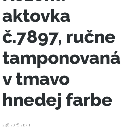
aktovka
č.7897, ručne
tamponovaná
v tmavo
hnedej farbe
238.70
€
s DPH