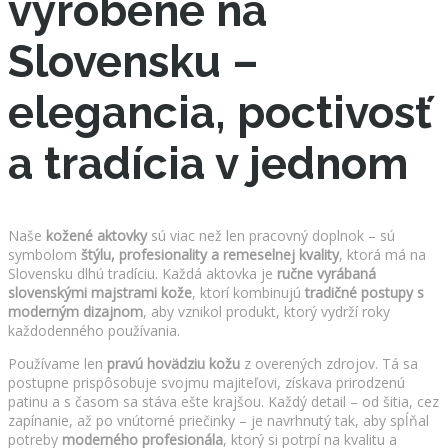
vyrobené na
Slovensku –
elegancia, poctivosť
a tradícia v jednom
Naše
kožené aktovky
sú viac než len pracovný doplnok – sú
symbolom
štýlu, profesionality a remeselnej kvality
, ktorá má na
Slovensku dlhú tradíciu. Každá aktovka je
ručne vyrábaná
slovenskými majstrami kože
, ktorí kombinujú
tradičné postupy s
moderným dizajnom
, aby vznikol produkt, ktorý vydrží roky
každodenného používania.
Používame len
pravú hovädziu kožu
z overených zdrojov. Tá sa
postupne prispôsobuje svojmu majiteľovi, získava prirodzenú
patinu a s časom sa stáva ešte krajšou. Každý detail – od šitia, cez
zapínanie, až po vnútorné priečinky – je navrhnutý tak, aby spĺňal
potreby
moderného profesionála
, ktorý si potrpí na kvalitu a