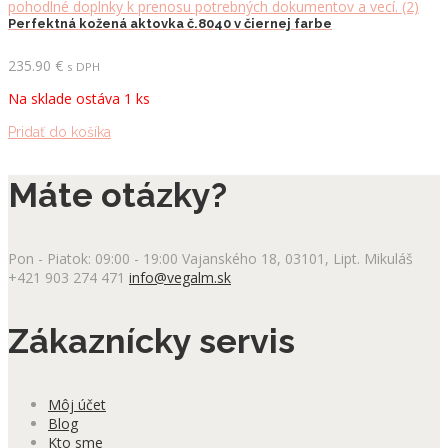
Perfektná kožená aktovka č.8040 v čiernej farbe
235.90
€
s DPH
Na sklade ostáva 1 ks
Pridať do košíka
Máte otázky?
Pon - Piatok: 09:00 - 19:00
Vajanského 18, 03101, Lipt. Mikuláš
+421 903 274 471
info@vegalm.sk
Zákaznícky servis
Môj účet
Blog
Kto sme