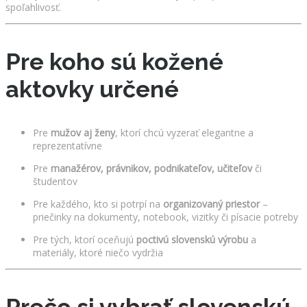
spoľahlivosť.
Pre koho sú kožené
aktovky určené
Pre
mužov aj ženy
, ktorí chcú vyzerať elegantne a
reprezentatívne
Pre
manažérov, právnikov, podnikateľov, učiteľov
či
študentov
Pre každého, kto si potrpí na
organizovaný priestor
–
priečinky na dokumenty, notebook, vizitky či písacie potreby
Pre tých, ktorí oceňujú
poctivú slovenskú výrobu
a
materiály, ktoré niečo vydržia
Prečo si vybrať slovenskú