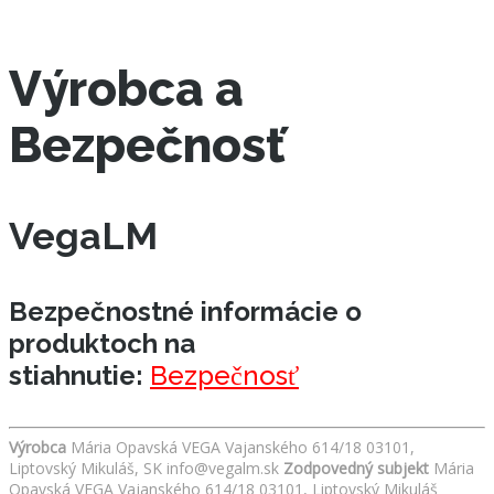
Výrobca a
Bezpečnosť
VegaLM
Bezpečnostné informácie o
produktoch na
stiahnutie:
Bezpečnosť
Výrobca
Mária Opavská VEGA Vajanského 614/18 03101,
Liptovský Mikuláš, SK info@vegalm.sk
Zodpovedný subjekt
Mária
Opavská VEGA Vajanského 614/18 03101, Liptovský Mikuláš