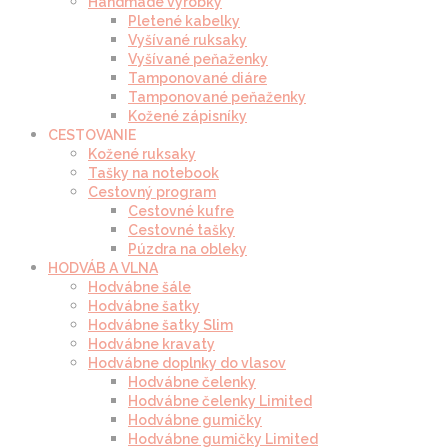
Handmade výrobky
Pletené kabelky
Vyšívané ruksaky
Vyšívané peňaženky
Tamponované diáre
Tamponované peňaženky
Kožené zápisníky
CESTOVANIE
Kožené ruksaky
Tašky na notebook
Cestovný program
Cestovné kufre
Cestovné tašky
Púzdra na obleky
HODVÁB A VLNA
Hodvábne šále
Hodvábne šatky
Hodvábne šatky Slim
Hodvábne kravaty
Hodvábne doplnky do vlasov
Hodvábne čelenky
Hodvábne čelenky Limited
Hodvábne gumičky
Hodvábne gumičky Limited