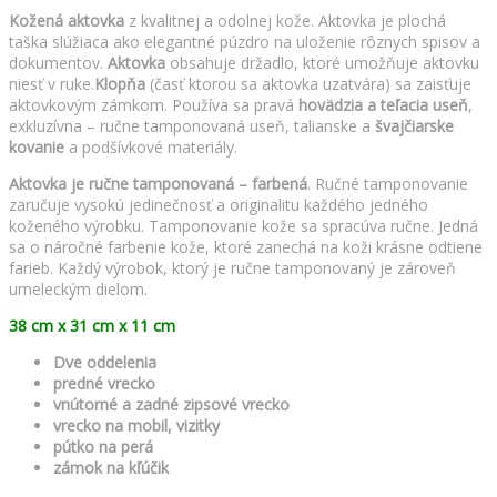
Kožená aktovka
z kvalitnej a odolnej kože. Aktovka je plochá
taška slúžiaca ako elegantné púzdro na uloženie rôznych spisov a
dokumentov.
Aktovka
obsahuje držadlo, ktoré umožňuje aktovku
niesť v ruke.
Klopňa
(časť ktorou sa aktovka uzatvára) sa zaisťuje
aktovkovým zámkom. Používa sa pravá
hovädzia a teľacia useň
,
exkluzívna – ručne tamponovaná useň, talianske a
švajčiarske
kovanie
a podšívkové materiály.
Aktovka je ručne tamponovaná – farbená
. Ručné tamponovanie
zaručuje vysokú jedinečnosť a originalitu každého jedného
koženého výrobku. Tamponovanie kože sa spracúva ručne. Jedná
sa o náročné farbenie kože, ktoré zanechá na koži krásne odtiene
farieb. Každý výrobok, ktorý je ručne tamponovaný je zároveň
umeleckým dielom.
38 cm x 31 cm x 11 cm
Dve oddelenia
predné vrecko
vnútorné a zadné zipsové vrecko
vrecko na mobil, vizitky
pútko na perá
zámok na kľúčik