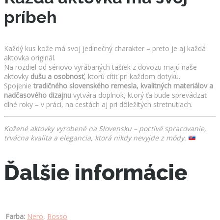
príbeh
Každý kus kože má svoj jedinečný charakter – preto je aj každá
aktovka originál.
Na rozdiel od sériovo vyrábaných tašiek z dovozu majú naše
aktovky
dušu a osobnosť
, ktorú cítiť pri každom dotyku.
Spojenie
tradičného slovenského remesla, kvalitných materiálov a
nadčasového dizajnu
vytvára doplnok, ktorý ťa bude sprevádzať
dlhé roky – v práci, na cestách aj pri dôležitých stretnutiach.
Kožené aktovky vyrobené na Slovensku – poctivé spracovanie,
trvácna kvalita a elegancia, ktorá nikdy nevyjde z módy.
Ďalšie informácie
Farba:
Nero
,
Rosso