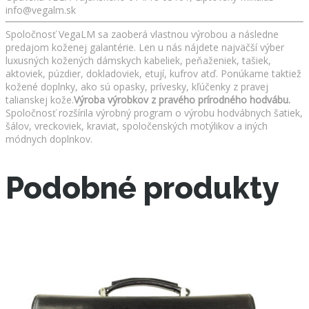
info@vegalm.sk
Spoločnosť VegaLM sa zaoberá vlastnou výrobou a následne
predajom koženej galantérie. Len u nás nájdete najväčší výber
luxusných kožených dámskych kabeliek, peňaženiek, tašiek,
aktoviek, púzdier, dokladoviek, etují, kufrov atď. Ponúkame taktiež
kožené doplnky, ako sú opasky, prívesky, kľúčenky z pravej
talianskej kože.
Výroba výrobkov z pravého prírodného hodvábu.
Spoločnosť rozšírila výrobný program o výrobu hodvábnych šatiek,
šálov, vreckoviek, kraviat, spoločenských motýlikov a iných
módnych doplnkov.
Podobné produkty