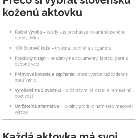
koženú aktovku
Ručná výroba
– každý kus prechádza rukami skúseného
remeselníka
100 % pravá koža
– trvácna, odolná a elegantná
Praktický dizajn
– priečinky na dokumenty, laptop, perá a
osobné veci
Prémiové kovania a zapínanie
, ktoré vydržia každodenné
používanie
Vyrobené na Slovensku
– s dôrazom na detail a remeselnú
poctivosť
Udržateľná alternatíva
– lokálny produkt namiesto masovej
výroby
Každá aktovka má svoj