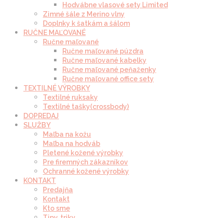
Hodvábne vlasové sety Limited
Zimné šále z Merino vlny
Doplnky k šatkám a šálom
RUČNE MAĽOVANÉ
Ručne maľované
Ručne maľované púzdra
Ručne maľované kabelky
Ručne maľované peňaženky
Ručne maľované office sety
TEXTILNÉ VÝROBKY
Textilné ruksaky
Textilné tašky(crossbody)
DOPREDAJ
SLUŽBY
Maľba na kožu
Maľba na hodváb
Pletené kožené výrobky
Pre firemných zákazníkov
Ochranné kožené výrobky
KONTAKT
Predajňa
Kontakt
Kto sme
Tipy, triky