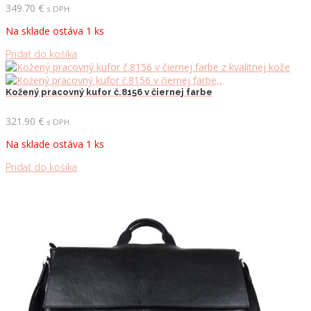
349.70
€
s DPH
Na sklade ostáva 1 ks
Pridať do košíka
Kožený pracovný kufor č.8156 v čiernej farbe
321.90
€
s DPH
Na sklade ostáva 1 ks
Pridať do košíka