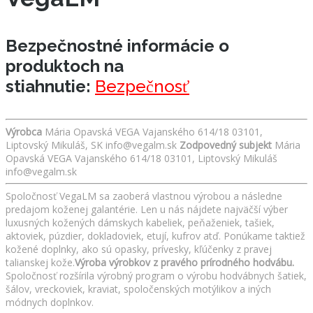
Bezpečnostné informácie o
produktoch na
stiahnutie:
Bezpečnosť
Výrobca
Mária Opavská VEGA Vajanského 614/18 03101,
Liptovský Mikuláš, SK info@vegalm.sk
Zodpovedný subjekt
Mária
Opavská VEGA Vajanského 614/18 03101, Liptovský Mikuláš
info@vegalm.sk
Spoločnosť VegaLM sa zaoberá vlastnou výrobou a následne
predajom koženej galantérie. Len u nás nájdete najväčší výber
luxusných kožených dámskych kabeliek, peňaženiek, tašiek,
aktoviek, púzdier, dokladoviek, etují, kufrov atď. Ponúkame taktiež
kožené doplnky, ako sú opasky, prívesky, kľúčenky z pravej
talianskej kože.
Výroba výrobkov z pravého prírodného hodvábu.
Spoločnosť rozšírila výrobný program o výrobu hodvábnych šatiek,
šálov, vreckoviek, kraviat, spoločenských motýlikov a iných
módnych doplnkov.