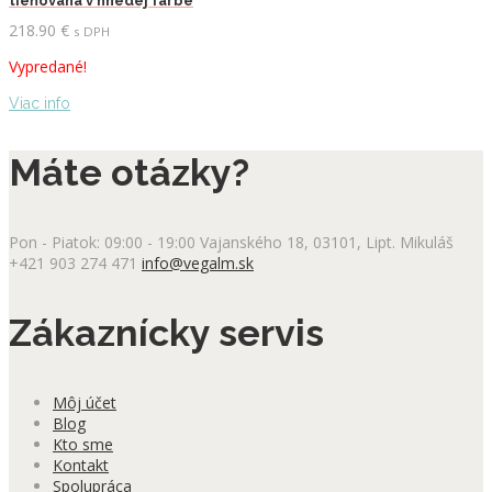
tieňovaná v hnedej farbe
218.90
€
s DPH
Vypredané!
Viac info
Máte otázky?
Pon - Piatok: 09:00 - 19:00
Vajanského 18, 03101, Lipt. Mikuláš
+421 903 274 471
info@vegalm.sk
Zákaznícky servis
Môj účet
Blog
Kto sme
Kontakt
Spolupráca