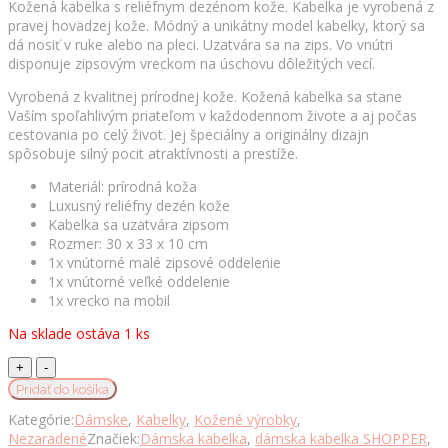
Kožená kabelka s reliéfnym dezénom kože. Kabelka je vyrobená z
pravej hovädzej kože. Módný a unikátny model kabelky, ktorý sa
dá nosiť v ruke alebo na pleci. Uzatvára sa na zips. Vo vnútri
disponuje zipsovým vreckom na úschovu dôležitých vecí.
Vyrobená z kvalitnej prírodnej kože. Kožená kabelka sa stane
Vaším spoľahlivým priateľom v každodennom živote a aj počas
cestovania po celý život. Jej špeciálny a originálny dizajn
spôsobuje silný pocit atraktívnosti a prestíže.
Materiál: prírodná koža
Luxusný reliéfny dezén kože
Kabelka sa uzatvára zipsom
Rozmer: 30 x 33 x 10 cm
1x vnútorné malé zipsové oddelenie
1x vnútorné veľké oddelenie
1x vrecko na mobil
Na sklade ostáva 1 ks
Kožená
kabelka
Pridať do košíka
8192
Kategórie:
Dámske
,
Kabelky
,
Kožené výrobky
,
s
Nezaradené
Značiek:
Dámska kabelka
,
dámska kabelka SHOPPER
,
reliéfnym