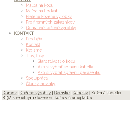
Maľba na kožu
Maľba na hodváb
Pletené kožené výrobky
Pre firemných zákazníkov
Ochranné kožené výrobky
KONTAKT
Predajňa
Kontakt
Kto sme
Tipy, triky
Starostlivosť o kožu
Ako si vybrať správnu kabelku
Ako si vybrať správnu peňaženku
Spolupráca
Články, novinky
Domov
|
Kožené výrobky
|
Dámske
|
Kabelky
| Kožená kabelka
8192 s reliéfnym dezénom kože v čiernej farbe