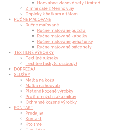
Hodvábne vlasové sety Limited
Zimné šále z Merino vlny
Doplnky k šatkám a šálom
RUČNE MAĽOVANÉ
Ručne maľované
Ručne maľované púzdra
Ručne maľované kabelky
Ručne maľované peňaženky
Ručne maľované office sety
TEXTILNÉ VÝROBKY
Textilné ruksaky
Textilné tašky(crossbody)
DOPREDAJ
SLUŽBY
Maľba na kožu
Maľba na hodváb
Pletené kožené výrobky
Pre firemných zákazníkov
Ochranné kožené výrobky
KONTAKT
Predajňa
Kontakt
Kto sme
Tipy, triky