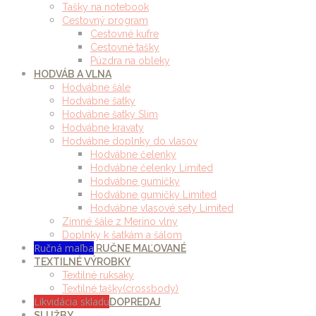
Tašky na notebook
Cestovný program
Cestovné kufre
Cestovné tašky
Púzdra na obleky
HODVÁB A VLNA
Hodvábne šále
Hodvábne šatky
Hodvábne šatky Slim
Hodvábne kravaty
Hodvábne doplnky do vlasov
Hodvábne čelenky
Hodvábne čelenky Limited
Hodvábne gumičky
Hodvábne gumičky Limited
Hodvábne vlasové sety Limited
Zimné šále z Merino vlny
Doplnky k šatkám a šálom
Ručná maľba
RUČNE MAĽOVANÉ
TEXTILNÉ VÝROBKY
Textilné ruksaky
Textilné tašky(crossbody)
Likvidácia skladu
DOPREDAJ
SLUŽBY