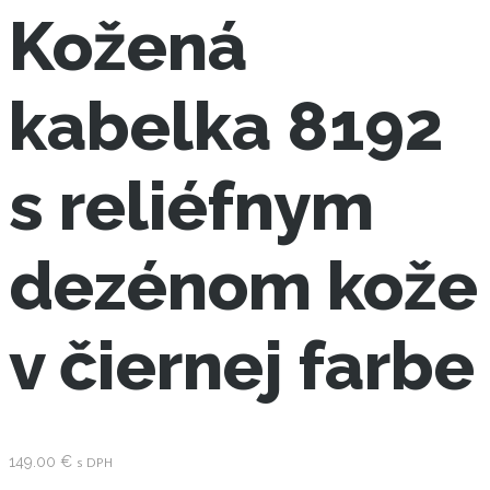
Kožená
kabelka 8192
s reliéfnym
dezénom kože
v čiernej farbe
149.00
€
s DPH