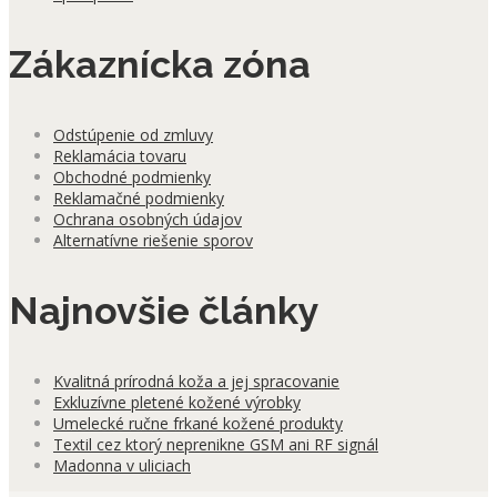
Zákaznícka zóna
Odstúpenie od zmluvy
Reklamácia tovaru
Obchodné podmienky
Reklamačné podmienky
Ochrana osobných údajov
Alternatívne riešenie sporov
Najnovšie články
Kvalitná prírodná koža a jej spracovanie
Exkluzívne pletené kožené výrobky
Umelecké ručne frkané kožené produkty
Textil cez ktorý neprenikne GSM ani RF signál
Madonna v uliciach