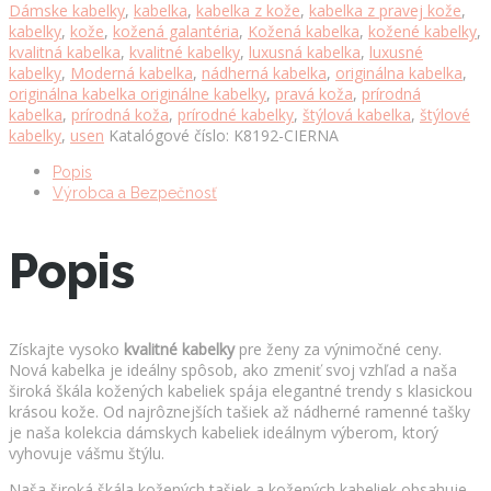
Dámske kabelky
,
kabelka
,
kabelka z kože
,
kabelka z pravej kože
,
dezénom
kabelky
,
kože
,
kožená galantéria
,
Kožená kabelka
,
kožené kabelky
,
kože
kvalitná kabelka
,
kvalitné kabelky
,
luxusná kabelka
,
luxusné
v
kabelky
,
Moderná kabelka
,
nádherná kabelka
,
originálna kabelka
,
čiernej
originálna kabelka originálne kabelky
,
pravá koža
,
prírodná
farbe
kabelka
,
prírodná koža
,
prírodné kabelky
,
štýlová kabelka
,
štýlové
množstvo
kabelky
,
usen
Katalógové číslo:
K8192-CIERNA
Popis
Výrobca a Bezpečnosť
Popis
Získajte vysoko
kvalitné kabelky
pre ženy za výnimočné ceny.
Nová kabelka je ideálny spôsob, ako zmeniť svoj vzhľad a naša
široká škála kožených kabeliek spája elegantné trendy s klasickou
krásou kože. Od najrôznejších tašiek až nádherné ramenné tašky
je naša kolekcia dámskych kabeliek ideálnym výberom, ktorý
vyhovuje vášmu štýlu.
Naša široká škála kožených tašiek a kožených kabeliek obsahuje