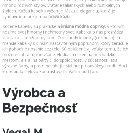
mnoho rôznych štýlov, vrátane talianskych alebo rustikálnych
štýloch. Každá kabelka vyžaruje lásku a eleganciu, ktorá je
synonymom pre jemnú
pravú kožu
.
Kožené kabelky sú praktické a
krásne módne doplnky
, v ktorých
nosíme svoj hmotný i nehmotný svet. Kabelka o nás prezrádza
viac, ako si možno myslíme. Crossbody kabelky (cez prsia) sú
menšie kabelky s dlhším nastaviteľným popruhom, ktorý zaručuje
ich pohodlné nosenie cez telo. Sú obľúbené aj vďaka tomu, že ich
môžete zobrať úplne všade. Hodia sa nielen na prechádzku
mestom, ale aj na párty či do spoločnosti. V súčasnosti letia
výrazné farby, a preto neváhajte siahnuť po odvážnych odtieňoch,
ktoré budú štýlovo kontrastovať s Vašim outfitom.
Výrobca a
Bezpečnosť
VegaLM