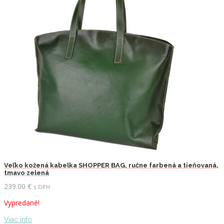
Veľko kožená kabelka SHOPPER BAG, ručne farbená a tieňovaná,
tmavo zelená
239.00
€
s DPH
Vypredané!
Viac info