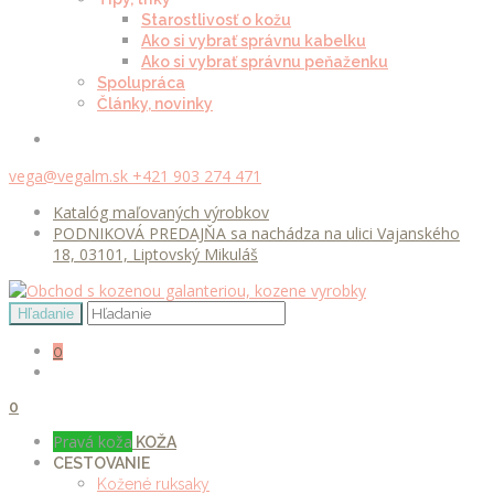
Starostlivosť o kožu
Ako si vybrať správnu kabelku
Ako si vybrať správnu peňaženku
Spolupráca
Články, novinky
vega@vegalm.sk
+421 903 274 471
Katalóg maľovaných výrobkov
PODNIKOVÁ PREDAJŇA sa nachádza na ulici Vajanského
18, 03101, Liptovský Mikuláš
0
0
Pravá koža
KOŽA
CESTOVANIE
Kožené ruksaky