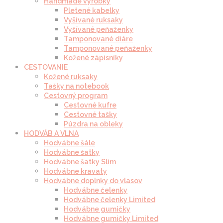
Handmade výrobky
Pletené kabelky
Vyšívané ruksaky
Vyšívané peňaženky
Tamponované diáre
Tamponované peňaženky
Kožené zápisníky
CESTOVANIE
Kožené ruksaky
Tašky na notebook
Cestovný program
Cestovné kufre
Cestovné tašky
Púzdra na obleky
HODVÁB A VLNA
Hodvábne šále
Hodvábne šatky
Hodvábne šatky Slim
Hodvábne kravaty
Hodvábne doplnky do vlasov
Hodvábne čelenky
Hodvábne čelenky Limited
Hodvábne gumičky
Hodvábne gumičky Limited