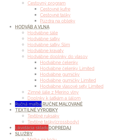
Cestovný program
Cestovné kufre
Cestovné tašky
Púzdra na obleky
HODVÁB A VLNA
Hodvábne šále
Hodvábne šatky
Hodvábne šatky Slim
Hodvábne kravaty
Hodvábne doplnky do vlasov
Hodvábne čelenky
Hodvábne čelenky Limited
Hodvábne gumičky
Hodvábne gumičky Limited
Hodvábne vlasové sety Limited
Zimné šále z Merino vlny
Doplnky k šatkám a šálom
Ručná maľba
RUČNE MAĽOVANÉ
TEXTILNÉ VÝROBKY
Textilné ruksaky
Textilné tašky(crossbody)
Likvidácia skladu
DOPREDAJ
SLUŽBY
Maľba na kožu