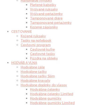
Handmade výrobky
Pletené kabelky
Vyšívané ruksaky
Vyšívané peňaženky
Tamponované diáre
Tamponované peňaženky
Kožené zápisníky
CESTOVANIE
Kožené ruksaky
Tašky na notebook
Cestovný program
Cestovné kufre
Cestovné tašky
Púzdra na obleky
HODVÁB A VLNA
Hodvábne šále
Hodvábne šatky
Hodvábne šatky Slim
Hodvábne kravaty
Hodvábne doplnky do vlasov
Hodvábne čelenky
Hodvábne čelenky Limited
Hodvábne gumičky
Hodvábne gumičky Limited