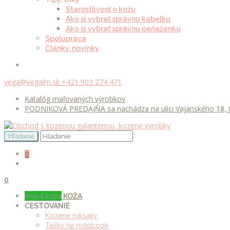
Starostlivosť o kožu
Ako si vybrať správnu kabelku
Ako si vybrať správnu peňaženku
Spolupráca
Články, novinky
vega@vegalm.sk
+421 903 274 471
Katalóg maľovaných výrobkov
PODNIKOVÁ PREDAJŇA sa nachádza na ulici Vajanského 18, 0
0
0
Pravá koža
KOŽA
CESTOVANIE
Kožené ruksaky
Tašky na notebook