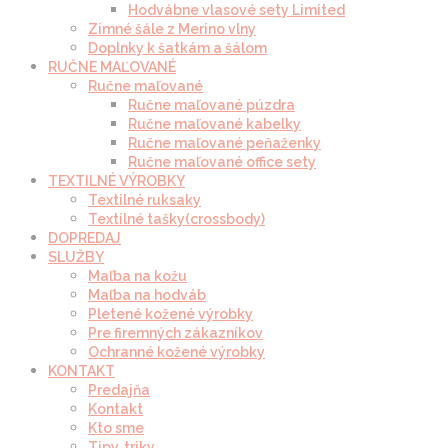
Hodvábne vlasové sety Limited
Zimné šále z Merino vlny
Doplnky k šatkám a šálom
RUČNE MAĽOVANÉ
Ručne maľované
Ručne maľované púzdra
Ručne maľované kabelky
Ručne maľované peňaženky
Ručne maľované office sety
TEXTILNÉ VÝROBKY
Textilné ruksaky
Textilné tašky(crossbody)
DOPREDAJ
SLUŽBY
Maľba na kožu
Maľba na hodváb
Pletené kožené výrobky
Pre firemných zákazníkov
Ochranné kožené výrobky
KONTAKT
Predajňa
Kontakt
Kto sme
Tipy, triky