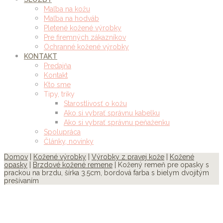
Maľba na kožu
Maľba na hodváb
Pletené kožené výrobky
Pre firemných zákazníkov
Ochranné kožené výrobky
KONTAKT
Predajňa
Kontakt
Kto sme
Tipy, triky
Starostlivosť o kožu
Ako si vybrať správnu kabelku
Ako si vybrať správnu peňaženku
Spolupráca
Články, novinky
Domov
|
Kožené výrobky
|
Výrobky z pravej kože
|
Kožené
opasky
|
Brzdové kožené remene
| Kožený remeň pre opasky s
prackou na brzdu, šírka 3.5cm, bordová farba s bielym dvojitým
prešívaním