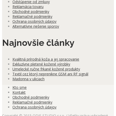
Odstúpenie od zmluvy
Reklamácia tovaru
Obchodné podmienky
Reklamačné podmienky
Ochrana osobných údajov
Alternatívne riešenie sporov
Najnovšie články
Kvalitná prírodná koža a jej spracovanie
Exkluzívne pletené kožené výrobky
Umelecké ručne frkané kožené produkty
Textil cez ktorý neprenikne GSM ani RF signál
Madonna v uliciach
Kto sme
Kontakt
Obchodné podmienky
Reklamačné podmienky
Ochrana osobných údajov
Copyright © 2015 ODIS STUDIO s.r.o. / Všetky práva vyhradené.