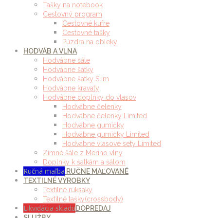
Tašky na notebook
Cestovný program
Cestovné kufre
Cestovné tašky
Púzdra na obleky
HODVÁB A VLNA
Hodvábne šále
Hodvábne šatky
Hodvábne šatky Slim
Hodvábne kravaty
Hodvábne doplnky do vlasov
Hodvábne čelenky
Hodvábne čelenky Limited
Hodvábne gumičky
Hodvábne gumičky Limited
Hodvábne vlasové sety Limited
Zimné šále z Merino vlny
Doplnky k šatkám a šálom
Ručná maľba
RUČNE MAĽOVANÉ
TEXTILNÉ VÝROBKY
Textilné ruksaky
Textilné tašky(crossbody)
Likvidácia skladu
DOPREDAJ
SLUŽBY