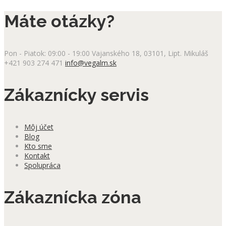
má
Máte otázky?
viacero
variantov.
Možnosti
si
Pon - Piatok: 09:00 - 19:00
Vajanského 18, 03101, Lipt. Mikuláš
môžete
+421 903 274 471
info@vegalm.sk
vybrať
na
stránke
Zákaznícky servis
produktu.
Môj účet
Blog
Kto sme
Kontakt
Spolupráca
Zákaznícka zóna