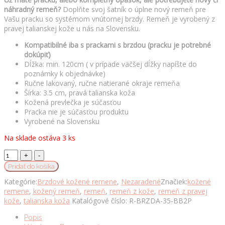
náhradný remeň?
Doplňte svoj šatník o úplne nový remeň pre
Vašu pracku so systémom vnútornej brzdy. Remeň je vyrobený z
pravej talianskej kože u nás na Slovensku.
Kompatibilné iba s prackami s brzdou (pracku je potrebné
dokúpiť)
Dĺžka: min. 120cm ( v prípade väčšej dĺžky napíšte do
poznámky k objednávke)
Ručne lakovaný, ručne natierané okraje remeňa
Šírka: 3.5 cm, pravá talianska koža
Kožená prevlečka je súčasťou
Pracka nie je súčasťou produktu
Vyrobené na Slovensku
Na sklade ostáva 3 ks
Kožený
remeň
Pridať do košíka
pre
Kategórie:
Brzdové kožené remene
,
Nezaradené
Značiek:
kožené
opasky
remene
,
kožený remeň
,
remeň
,
remeň z kože
,
remeň z pravej
s
kože
,
talianska koža
Katalógové číslo:
R-BRZDA-35-BB2P
prackou
na
Popis
brzdu,