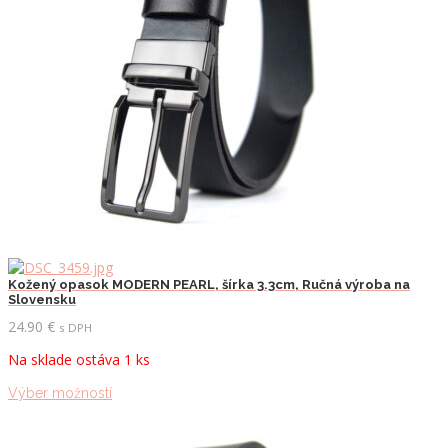
Kožený opasok MODERN PEARL, šírka 3.3cm, Ručná výroba na
Slovensku
24.90
€
s DPH
Na sklade ostáva 1 ks
Tento
Výber možností
produkt
má