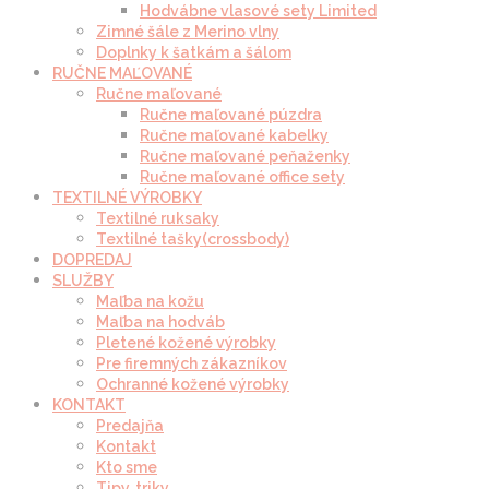
Hodvábne vlasové sety Limited
Zimné šále z Merino vlny
Doplnky k šatkám a šálom
RUČNE MAĽOVANÉ
Ručne maľované
Ručne maľované púzdra
Ručne maľované kabelky
Ručne maľované peňaženky
Ručne maľované office sety
TEXTILNÉ VÝROBKY
Textilné ruksaky
Textilné tašky(crossbody)
DOPREDAJ
SLUŽBY
Maľba na kožu
Maľba na hodváb
Pletené kožené výrobky
Pre firemných zákazníkov
Ochranné kožené výrobky
KONTAKT
Predajňa
Kontakt
Kto sme
Tipy, triky