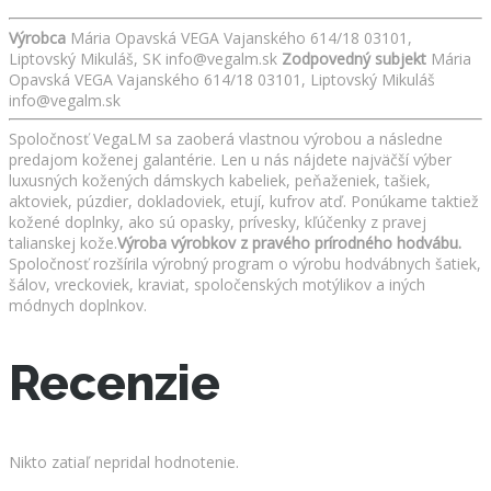
Výrobca
Mária Opavská VEGA Vajanského 614/18 03101,
Liptovský Mikuláš, SK info@vegalm.sk
Zodpovedný subjekt
Mária
Opavská VEGA Vajanského 614/18 03101, Liptovský Mikuláš
info@vegalm.sk
Spoločnosť VegaLM sa zaoberá vlastnou výrobou a následne
predajom koženej galantérie. Len u nás nájdete najväčší výber
luxusných kožených dámskych kabeliek, peňaženiek, tašiek,
aktoviek, púzdier, dokladoviek, etují, kufrov atď. Ponúkame taktiež
kožené doplnky, ako sú opasky, prívesky, kľúčenky z pravej
talianskej kože.
Výroba výrobkov z pravého prírodného hodvábu.
Spoločnosť rozšírila výrobný program o výrobu hodvábnych šatiek,
šálov, vreckoviek, kraviat, spoločenských motýlikov a iných
módnych doplnkov.
Recenzie
Nikto zatiaľ nepridal hodnotenie.