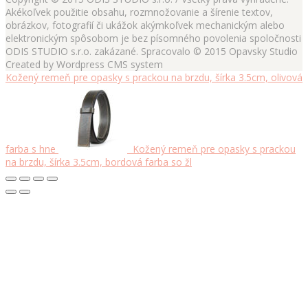
Akékoľvek použitie obsahu, rozmnožovanie a šírenie textov,
obrázkov, fotografií či ukážok akýmkoľvek mechanickým alebo
elektronickým spôsobom je bez písomného povolenia spoločnosti
ODIS STUDIO s.r.o. zakázané. Spracovalo © 2015 Opavsky Studio
Created by Wordpress CMS system
Kožený remeň pre opasky s prackou na brzdu, šírka 3.5cm, olivová
farba s hne
Kožený remeň pre opasky s prackou
na brzdu, šírka 3.5cm, bordová farba so žl