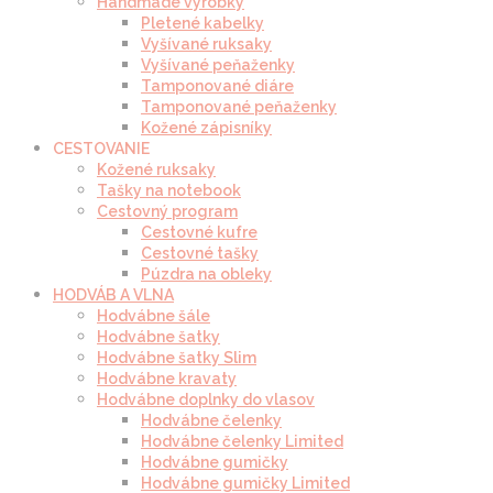
Handmade výrobky
Pletené kabelky
Vyšívané ruksaky
Vyšívané peňaženky
Tamponované diáre
Tamponované peňaženky
Kožené zápisníky
CESTOVANIE
Kožené ruksaky
Tašky na notebook
Cestovný program
Cestovné kufre
Cestovné tašky
Púzdra na obleky
HODVÁB A VLNA
Hodvábne šále
Hodvábne šatky
Hodvábne šatky Slim
Hodvábne kravaty
Hodvábne doplnky do vlasov
Hodvábne čelenky
Hodvábne čelenky Limited
Hodvábne gumičky
Hodvábne gumičky Limited