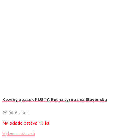
Kožený opasok RUSTY, Ručná výroba na Slovensku
29.00
€
s DPH
Na sklade ostáva 10 ks
Tento
Výber možností
produkt