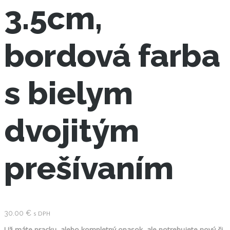
3.5cm,
bordová farba
s bielym
dvojitým
prešívaním
30.00
€
s DPH
Už máte pracku, alebo kompletný opasok, ale potrebujete nový či