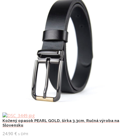
viacero
variantov.
Možnosti
si
môžete
vybrať
na
stránke
produktu.
Kožený opasok PEARL GOLD, šírka 3.3cm, Ručná výroba na
Slovensku
24.90
€
s DPH