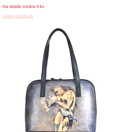
Na sklade ostáva 9 ks
Tento
Výber možností
produkt
má
viacero
variantov.
Možnosti
si
môžete
vybrať
na
stránke
produktu.