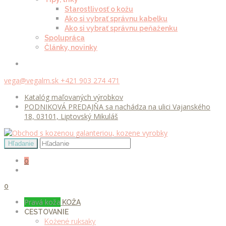
Starostlivosť o kožu
Ako si vybrať správnu kabelku
Ako si vybrať správnu peňaženku
Spolupráca
Články, novinky
vega@vegalm.sk
+421 903 274 471
Katalóg maľovaných výrobkov
PODNIKOVÁ PREDAJŇA sa nachádza na ulici Vajanského
18, 03101, Liptovský Mikuláš
0
0
Pravá koža
KOŽA
CESTOVANIE
Kožené ruksaky