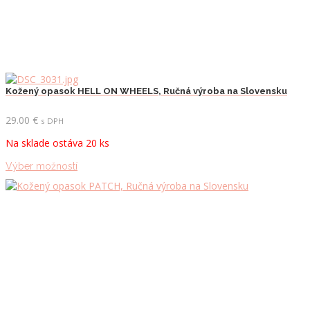
Kožený opasok HELL ON WHEELS, Ručná výroba na Slovensku
29.00
€
s DPH
Na sklade ostáva 20 ks
Tento
Výber možností
produkt
má
viacero
variantov.
Možnosti
si
môžete
vybrať
na
stránke
produktu.