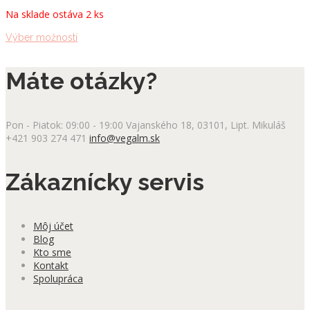
Na sklade ostáva 2 ks
Tento
Výber možností
produkt
má
Máte otázky?
viacero
variantov.
Možnosti
si
Pon - Piatok: 09:00 - 19:00
Vajanského 18, 03101, Lipt. Mikuláš
môžete
+421 903 274 471
info@vegalm.sk
vybrať
na
stránke
Zákaznícky servis
produktu.
Môj účet
Blog
Kto sme
Kontakt
Spolupráca