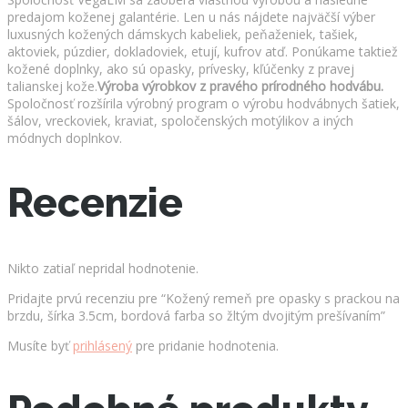
predajom koženej galantérie. Len u nás nájdete najväčší výber
luxusných kožených dámskych kabeliek, peňaženiek, tašiek,
aktoviek, púzdier, dokladoviek, etují, kufrov atď. Ponúkame taktiež
kožené doplnky, ako sú opasky, prívesky, kľúčenky z pravej
talianskej kože.
Výroba výrobkov z pravého prírodného hodvábu.
Spoločnosť rozšírila výrobný program o výrobu hodvábnych šatiek,
šálov, vreckoviek, kraviat, spoločenských motýlikov a iných
módnych doplnkov.
Recenzie
Nikto zatiaľ nepridal hodnotenie.
Pridajte prvú recenziu pre “Kožený remeň pre opasky s prackou na
brzdu, šírka 3.5cm, bordová farba so žltým dvojitým prešívaním”
Musíte byť
prihlásený
pre pridanie hodnotenia.