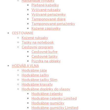
Handmade výrobky
Pletené kabelky
Vyšívané ruksaky
Vyšívané peňaženky
Tamponované diáre
Tamponované peňaženky
Kožené zápisníky
CESTOVANIE
Kožené ruksaky
Tašky na notebook
Cestovný program
Cestovné kufre
Cestovné tašky
Púzdra na obleky
HODVÁB A VLNA
Hodvábne šále
Hodvábne šatky
Hodvábne šatky Slim
Hodvábne kravaty
Hodvábne doplnky do vlasov
Hodvábne čelenky
Hodvábne čelenky Limited
Hodvábne gumičky
Hodvábne gumičky Limited