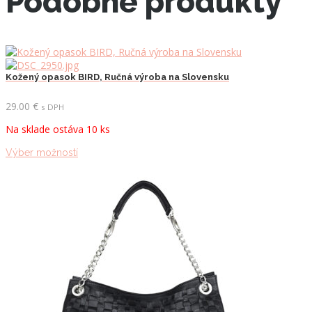
Podobné produkty
Kožený opasok BIRD, Ručná výroba na Slovensku
29.00
€
s DPH
Na sklade ostáva 10 ks
Tento
Výber možností
produkt
má
viacero
variantov.
Možnosti
si
môžete
vybrať
na
stránke
produktu.