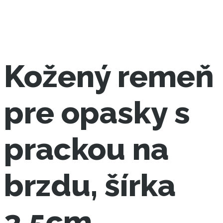
Kožený remeň
pre opasky s
prackou na
brzdu, šírka
3.5cm,