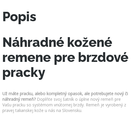
bordová
farba
Popis
so
žltým
dvojitým
prešívaním
množstvo
Náhradné kožené
remene pre brzdové
pracky
Už máte pracku, alebo kompletný opasok, ale potrebujete nový či
náhradný remeň?
Doplňte svoj šatník o úplne nový remeň pre
Vašu pracku so systémom vnútornej brzdy. Remeň je vyrobený z
pravej talianskej kože u nás na Slovensku.