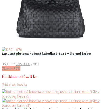
Luxusná pletená kožená kabelka č.8246 v čiernej farbe
Pôvodná
Aktuálna
350.00
€
219.00
€
s DPH
cena
cena
Zľava! -37%
bola:
je:
Na sklade ostáva 3 ks
350.00 €.
219.00 €.
Pridať do košíka