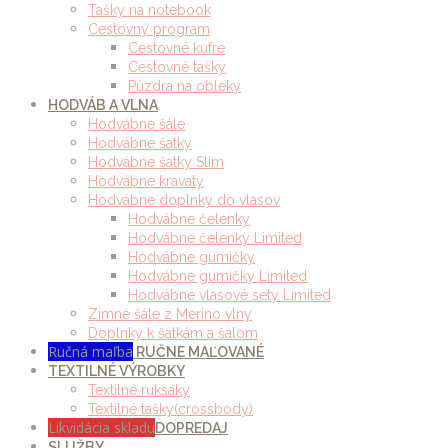
Tašky na notebook
Cestovný program
Cestovné kufre
Cestovné tašky
Púzdra na obleky
HODVÁB A VLNA
Hodvábne šále
Hodvábne šatky
Hodvábne šatky Slim
Hodvábne kravaty
Hodvábne doplnky do vlasov
Hodvábne čelenky
Hodvábne čelenky Limited
Hodvábne gumičky
Hodvábne gumičky Limited
Hodvábne vlasové sety Limited
Zimné šále z Merino vlny
Doplnky k šatkám a šálom
Ručná maľba
RUČNE MAĽOVANÉ
TEXTILNÉ VÝROBKY
Textilné ruksaky
Textilné tašky(crossbody)
Likvidácia skladu
DOPREDAJ
SLUŽBY