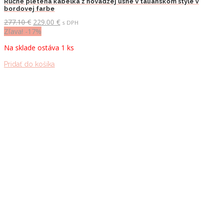
Ručne pletená kabelka z hovädzej usne v talianskom štýle v
bordovej farbe
Pôvodná
Aktuálna
277.10
€
229.00
€
s DPH
cena
cena
Zľava! -17%
bola:
je:
Na sklade ostáva 1 ks
277.10 €.
229.00 €.
Pridať do košíka