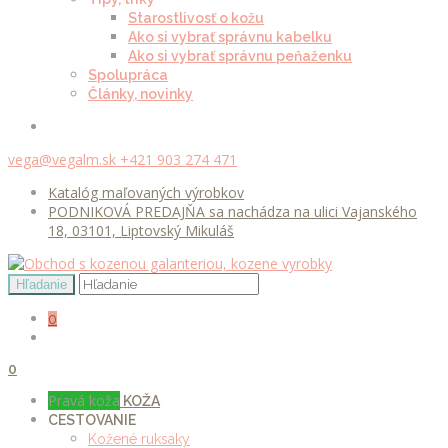
Starostlivosť o kožu
Ako si vybrať správnu kabelku
Ako si vybrať správnu peňaženku
Spolupráca
Články, novinky
vega@vegalm.sk
+421 903 274 471
Katalóg maľovaných výrobkov
PODNIKOVÁ PREDAJŇA sa nachádza na ulici Vajanského
18, 03101, Liptovský Mikuláš
0
0
Pravá koža
KOŽA
CESTOVANIE
Kožené ruksaky