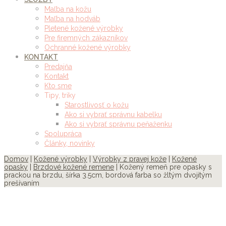
Maľba na kožu
Maľba na hodváb
Pletené kožené výrobky
Pre firemných zákazníkov
Ochranné kožené výrobky
KONTAKT
Predajňa
Kontakt
Kto sme
Tipy, triky
Starostlivosť o kožu
Ako si vybrať správnu kabelku
Ako si vybrať správnu peňaženku
Spolupráca
Články, novinky
Domov
|
Kožené výrobky
|
Výrobky z pravej kože
|
Kožené
opasky
|
Brzdové kožené remene
| Kožený remeň pre opasky s
prackou na brzdu, šírka 3.5cm, bordová farba so žltým dvojitým
prešívaním