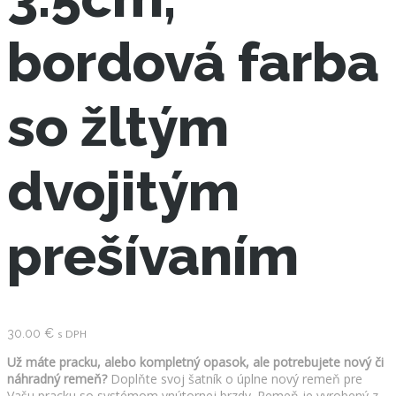
bordová farba
so žltým
dvojitým
prešívaním
30.00
€
s DPH
Už máte pracku, alebo kompletný opasok, ale potrebujete nový či
náhradný remeň?
Doplňte svoj šatník o úplne nový remeň pre
Vašu pracku so systémom vnútornej brzdy. Remeň je vyrobený z