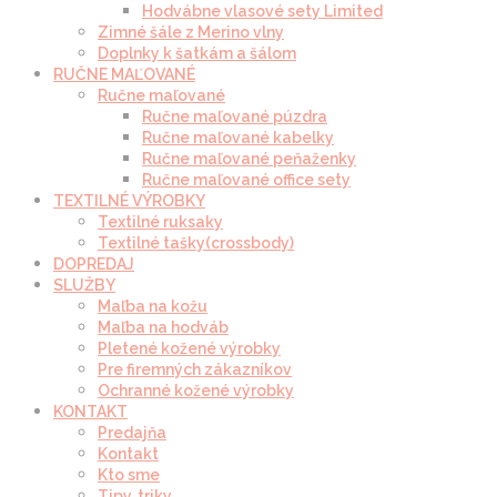
Hodvábne vlasové sety Limited
Zimné šále z Merino vlny
Doplnky k šatkám a šálom
RUČNE MAĽOVANÉ
Ručne maľované
Ručne maľované púzdra
Ručne maľované kabelky
Ručne maľované peňaženky
Ručne maľované office sety
TEXTILNÉ VÝROBKY
Textilné ruksaky
Textilné tašky(crossbody)
DOPREDAJ
SLUŽBY
Maľba na kožu
Maľba na hodváb
Pletené kožené výrobky
Pre firemných zákazníkov
Ochranné kožené výrobky
KONTAKT
Predajňa
Kontakt
Kto sme
Tipy, triky