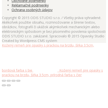
Obchodné podmienky
Reklamačné podmienky
Ochrana osobných údajov
Copyright © 2015 ODIS STUDIO s.r.o. / Všetky práva vyhradené.
Akékoľvek použitie obsahu, rozmnožovanie a šírenie textov,
obrázkov, fotografií či ukážok akýmkoľvek mechanickým alebo
elektronickým spôsobom je bez písomného povolenia spoločnosti
ODIS STUDIO s.r.o. zakázané. Spracovalo © 2015 Opavsky Studio
Created by Wordpress CMS system
Kožený remeň pre opasky s prackou na brzdu, šírka 3.5cm,
bordová farba s bie
Kožený remeň pre opasky s
prackou na brzdu, šírka 3.5cm, prírodná farba s čier