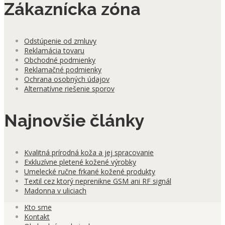
Zákaznícka zóna
Odstúpenie od zmluvy
Reklamácia tovaru
Obchodné podmienky
Reklamačné podmienky
Ochrana osobných údajov
Alternatívne riešenie sporov
Najnovšie články
Kvalitná prírodná koža a jej spracovanie
Exkluzívne pletené kožené výrobky
Umelecké ručne frkané kožené produkty
Textil cez ktorý neprenikne GSM ani RF signál
Madonna v uliciach
Kto sme
Kontakt