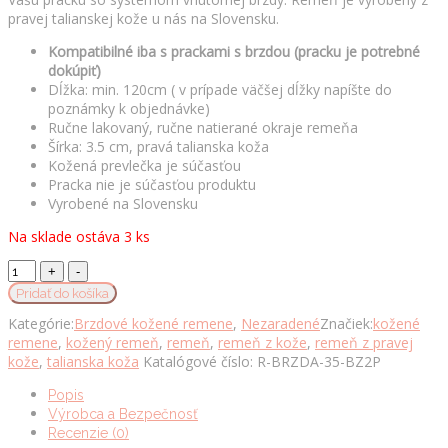
pravej talianskej kože u nás na Slovensku.
Kompatibilné iba s prackami s brzdou (pracku je potrebné
dokúpiť)
Dĺžka: min. 120cm ( v prípade väčšej dĺžky napíšte do
poznámky k objednávke)
Ručne lakovaný, ručne natierané okraje remeňa
Šírka: 3.5 cm, pravá talianska koža
Kožená prevlečka je súčasťou
Pracka nie je súčasťou produktu
Vyrobené na Slovensku
Na sklade ostáva 3 ks
Kožený
remeň
Pridať do košíka
pre
Kategórie:
Brzdové kožené remene
,
Nezaradené
Značiek:
kožené
opasky
remene
,
kožený remeň
,
remeň
,
remeň z kože
,
remeň z pravej
s
kože
,
talianska koža
Katalógové číslo:
R-BRZDA-35-BZ2P
prackou
na
Popis
brzdu,
Výrobca a Bezpečnosť
šírka
Recenzie (0)
3.5cm,