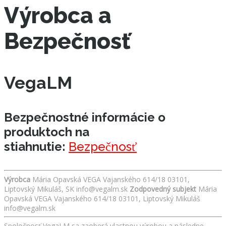
Výrobca a
Bezpečnosť
VegaLM
Bezpečnostné informácie o
produktoch na
stiahnutie:
Bezpečnosť
Výrobca
Mária Opavská VEGA Vajanského 614/18 03101,
Liptovský Mikuláš, SK info@vegalm.sk
Zodpovedný subjekt
Mária
Opavská VEGA Vajanského 614/18 03101, Liptovský Mikuláš
info@vegalm.sk
Spoločnosť VegaLM sa zaoberá vlastnou výrobou a následne