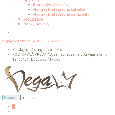
Starostlivosť o kožu
Ako si vybrať správnu kabelku
Ako si vybrať správnu peňaženku
Spolupráca
Články, novinky
vega@vegalm.sk
+421 903 274 471
Katalóg maľovaných výrobkov
PODNIKOVÁ PREDAJŇA sa nachádza na ulici Vajanského
18, 03101, Liptovský Mikuláš
0