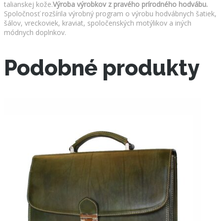
talianskej kože.
Výroba výrobkov z pravého prírodného hodvábu.
Spoločnosť rozšírila výrobný program o výrobu hodvábnych šatiek,
šálov, vreckoviek, kraviat, spoločenských motýlikov a iných
módnych doplnkov.
Podobné produkty