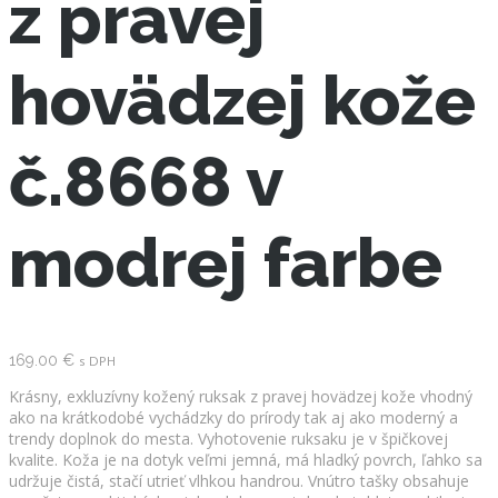
z pravej
hovädzej kože
č.8668 v
modrej farbe
169.00
€
s DPH
Krásny, exkluzívny kožený ruksak z pravej hovädzej kože vhodný
ako na krátkodobé vychádzky do prírody tak aj ako moderný a
trendy doplnok do mesta. Vyhotovenie ruksaku je v špičkovej
kvalite. Koža je na dotyk veľmi jemná, má hladký povrch, ľahko sa
udržuje čistá, stačí utrieť vlhkou handrou. Vnútro tašky obsahuje