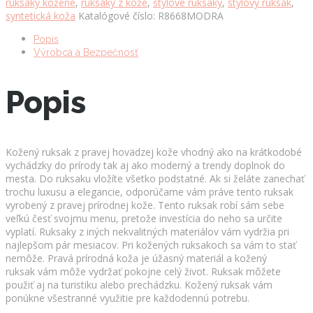
ruksaky kožené
,
ruksaky z kože
,
štýlové ruksaky
,
štýlový ruksak
,
syntetická koža
Katalógové číslo:
R8668MODRA
Popis
Výrobca a Bezpečnosť
Popis
Kožený ruksak z pravej hovädzej kože vhodný ako na krátkodobé
vychádzky do prírody tak aj ako moderný a trendy doplnok do
mesta. Do ruksaku vložíte všetko podstatné. Ak si želáte zanechať
trochu luxusu a elegancie, odporúčame vám práve tento ruksak
vyrobený z pravej prírodnej kože. Tento ruksak robí sám sebe
veľkú česť svojmu menu, pretože investícia do neho sa určite
vyplatí. Ruksaky z iných nekvalitných materiálov vám vydržia pri
najlepšom pár mesiacov. Pri kožených ruksakoch sa vám to stať
nemôže. Pravá prírodná koža je úžasný materiál a kožený
ruksak vám môže vydržať pokojne celý život. Ruksak môžete
použiť aj na turistiku alebo prechádzku. Kožený ruksak vám
ponúkne všestranné využitie pre každodennú potrebu.