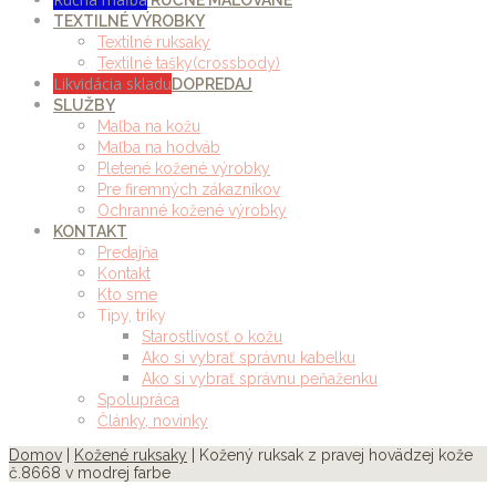
RUČNE MAĽOVANÉ
TEXTILNÉ VÝROBKY
Textilné ruksaky
Textilné tašky(crossbody)
Likvidácia skladu
DOPREDAJ
SLUŽBY
Maľba na kožu
Maľba na hodváb
Pletené kožené výrobky
Pre firemných zákazníkov
Ochranné kožené výrobky
KONTAKT
Predajňa
Kontakt
Kto sme
Tipy, triky
Starostlivosť o kožu
Ako si vybrať správnu kabelku
Ako si vybrať správnu peňaženku
Spolupráca
Články, novinky
Domov
|
Kožené ruksaky
| Kožený ruksak z pravej hovädzej kože
č.8668 v modrej farbe