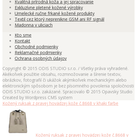
Kvalitná prírodná koža a jej spracovanie
Exkluzívne pletené kožené výrobky
Umelecké ručne frkané kožené produkty
Textil cez ktorý neprenikne GSM ani RF signál
Madonna v uliciach
Kto sme
Kontakt
Obchodné podmienky
Reklamačné podmienky
Ochrana osobných údajov
Copyright © 2015 ODIS STUDIO s.r.o. / Všetky práva vyhradené.
Akékoľvek použitie obsahu, rozmnožovanie a šírenie textov,
obrázkov, fotografií či ukážok akýmkoľvek mechanickým alebo
elektronickým spôsobom je bez písomného povolenia spoločnosti
ODIS STUDIO s.r.o. zakázané. Spracovalo © 2015 Opavsky Studio
Created by Wordpress CMS system
Kožený ruksak z pravej hovädzej kože č.8668 v khaki farbe
Kožený ruksak z pravej hovädzej kože č.8668 v