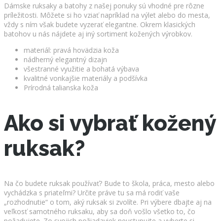
Dámske ruksaky a batohy z našej ponuky sú vhodné pre rôzne
príležitosti. Môžete si ho vziať napríklad na výlet alebo do mesta,
vždy s ním však budete vyzerať elegantne. Okrem klasických
batohov u nás nájdete aj iný sortiment kožených výrobkov.
materiál: pravá hovädzia koža
nádherný elegantný dizajn
všestranné využitie a bohatá výbava
kvalitné vonkajšie materiály a podšívka
Prírodná talianska koža
Ako si vybrať kožený
ruksak?
Na čo budete ruksak používať? Bude to škola, práca, mesto alebo
vychádzka s priateľmi? Určite práve tu sa má rodiť vaše
„rozhodnutie“ o tom, aký ruksak si zvolíte. Pri výbere dbajte aj na
veľkosť samotného ruksaku, aby sa doň vošlo všetko to, čo
požadujete. Zo svojich požiadaviek neustupujte a vyberte si