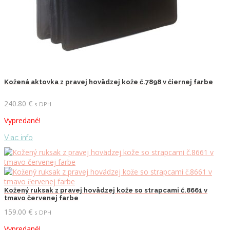
Kožená aktovka z pravej hovädzej kože č.7898 v čiernej farbe
240.80
€
s DPH
Vypredané!
Viac info
Kožený ruksak z pravej hovädzej kože so strapcami č.8661 v
tmavo červenej farbe
159.00
€
s DPH
Vypredané!