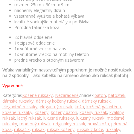
rozmer: 25cm x 30cm x 9cm
nádherný elegantný dizajn
všestranné využitie a bohatá výbava
kvalitné vonkajšie materiály a podšívka
Prírodná talianska koža
2x hlavné oddelenie
1x zipsové oddelenie
1x vnútorné vrecko na zips
1x vnútorné vrecko na mobilný telefón
predné vrecko s otočným uzáverom
Vďaka variabilným nastaviteľným popruhom je možné nosiť ruksak
na 2 spôsoby – ako kabelku na rameno alebo ako ruksak (batoh)
Vypredané!
Kategórie:
Kožené ruksaky
,
Nezaradené
Značiek:
batoh
,
batožtek
,
dámske ruksaky
,
dámsky kožený ruksak
,
dámsky ruksak
,
elegantné ruksaky
,
elegantný ruksak
,
koža
,
kožená galantéria
,
kožené ruksaky
,
kožený
,
kožený batoh
,
kožený ruksak
,
kvalitný
ruksak
,
lacný ruksak
,
luxusné ruksaky
,
luxusný ruksak
,
moderné
ruksaky
,
moderný ruksak
,
originálny ruksak
,
pravá koža
,
prírodná
koža
,
ruksačik
,
ruksak
,
ruksak kožený
,
ruksak z kože
,
ruksaky
,