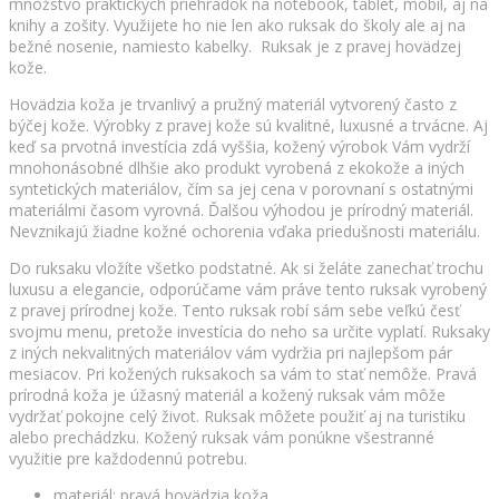
množstvo praktických priehradok na notebook, tablet, mobil, aj na
knihy a zošity. Využijete ho nie len ako ruksak do školy ale aj na
bežné nosenie, namiesto kabelky. Ruksak
je z pravej hovädzej
kože.
Hovädzia koža je trvanlivý a pružný materiál vytvorený často z
býčej kože. Výrobky z pravej kože sú kvalitné, luxusné a trvácne. Aj
keď sa prvotná investícia zdá vyššia, kožený výrobok Vám vydrží
mnohonásobné dlhšie ako produkt vyrobená z ekokože a iných
syntetických materiálov, čím sa jej cena v porovnaní s ostatnými
materiálmi časom vyrovná. Ďalšou výhodou je prírodný materiál.
Nevznikajú žiadne kožné ochorenia vďaka priedušnosti materiálu.
Do ruksaku vložíte všetko podstatné. Ak si želáte zanechať trochu
luxusu a elegancie, odporúčame vám práve tento ruksak vyrobený
z pravej prírodnej kože. Tento ruksak robí sám sebe veľkú česť
svojmu menu, pretože investícia do neho sa určite vyplatí. Ruksaky
z iných nekvalitných materiálov vám vydržia pri najlepšom pár
mesiacov. Pri kožených ruksakoch sa vám to stať nemôže. Pravá
prírodná koža je úžasný materiál a kožený ruksak vám môže
vydržať pokojne celý život. Ruksak môžete použiť aj na turistiku
alebo prechádzku. Kožený ruksak vám ponúkne všestranné
využitie pre každodennú potrebu.
materiál: pravá hovädzia koža