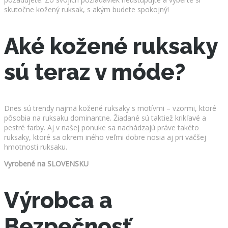
skutočne kožený ruksak, s akým budete spokojný!
Aké kožené ruksaky
sú teraz v móde?
Dnes sú trendy najmä kožené ruksaky s motívmi – vzormi, ktoré
pôsobia na ruksaku dominantne. Žiadané sú taktiež krikľavé a
pestré farby. Aj v našej ponuke sa nachádzajú práve takéto
ruksaky, ktoré sa okrem iného veľmi dobre nosia aj pri väčšej
hmotnosti ruksaku.
Vyrobené na SLOVENSKU
Výrobca a
Bezpečnosť