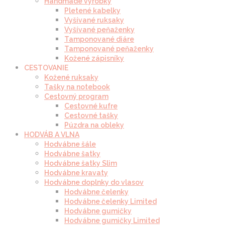
Handmade výrobky
Pletené kabelky
Vyšívané ruksaky
Vyšívané peňaženky
Tamponované diáre
Tamponované peňaženky
Kožené zápisníky
CESTOVANIE
Kožené ruksaky
Tašky na notebook
Cestovný program
Cestovné kufre
Cestovné tašky
Púzdra na obleky
HODVÁB A VLNA
Hodvábne šále
Hodvábne šatky
Hodvábne šatky Slim
Hodvábne kravaty
Hodvábne doplnky do vlasov
Hodvábne čelenky
Hodvábne čelenky Limited
Hodvábne gumičky
Hodvábne gumičky Limited