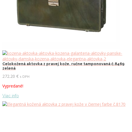
Celokožená aktovka z pravej kože, ručne tamponovaná č.8469
zelená
272.20
€
s DPH
Vypredané!
Viac info