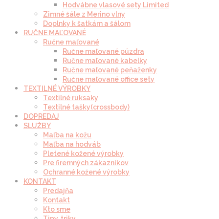
Hodvábne vlasové sety Limited
Zimné šále z Merino vlny
Doplnky k šatkám a šálom
RUČNE MAĽOVANÉ
Ručne maľované
Ručne maľované púzdra
Ručne maľované kabelky
Ručne maľované peňaženky
Ručne maľované office sety
TEXTILNÉ VÝROBKY
Textilné ruksaky
Textilné tašky(crossbody)
DOPREDAJ
SLUŽBY
Maľba na kožu
Maľba na hodváb
Pletené kožené výrobky
Pre firemných zákazníkov
Ochranné kožené výrobky
KONTAKT
Predajňa
Kontakt
Kto sme
Tipy, triky