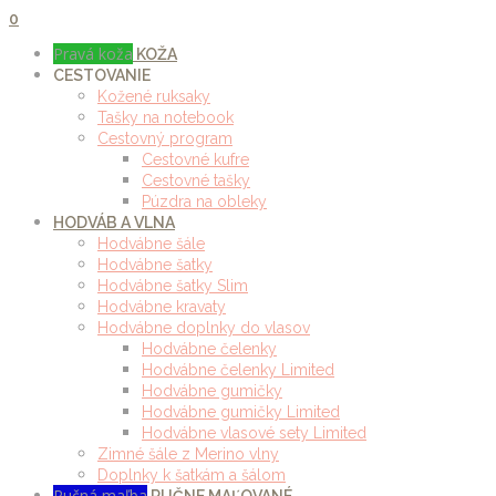
0
Pravá koža
KOŽA
CESTOVANIE
Kožené ruksaky
Tašky na notebook
Cestovný program
Cestovné kufre
Cestovné tašky
Púzdra na obleky
HODVÁB A VLNA
Hodvábne šále
Hodvábne šatky
Hodvábne šatky Slim
Hodvábne kravaty
Hodvábne doplnky do vlasov
Hodvábne čelenky
Hodvábne čelenky Limited
Hodvábne gumičky
Hodvábne gumičky Limited
Hodvábne vlasové sety Limited
Zimné šále z Merino vlny
Doplnky k šatkám a šálom
Ručná maľba