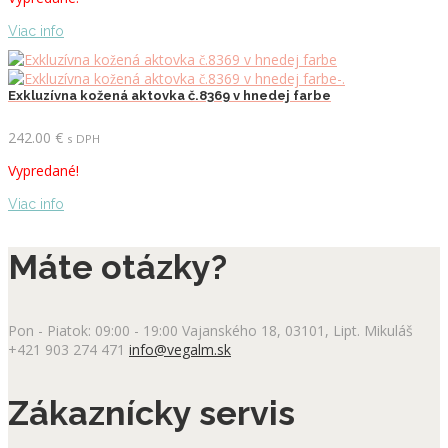
Viac info
Exkluzívna kožená aktovka č.8369 v hnedej farbe
242.00
€
s DPH
Vypredané!
Viac info
Máte otázky?
Pon - Piatok: 09:00 - 19:00
Vajanského 18, 03101, Lipt. Mikuláš
+421 903 274 471
info@vegalm.sk
Zákaznícky servis