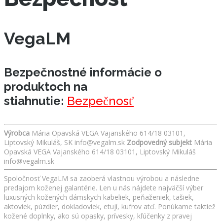
VegaLM
Bezpečnostné informácie o
produktoch na
stiahnutie:
Bezpečnosť
Výrobca
Mária Opavská VEGA Vajanského 614/18 03101,
Liptovský Mikuláš, SK info@vegalm.sk
Zodpovedný subjekt
Mária
Opavská VEGA Vajanského 614/18 03101, Liptovský Mikuláš
info@vegalm.sk
Spoločnosť VegaLM sa zaoberá vlastnou výrobou a následne
predajom koženej galantérie. Len u nás nájdete najväčší výber
luxusných kožených dámskych kabeliek, peňaženiek, tašiek,
aktoviek, púzdier, dokladoviek, etují, kufrov atď. Ponúkame taktiež
kožené doplnky, ako sú opasky, prívesky, kľúčenky z pravej