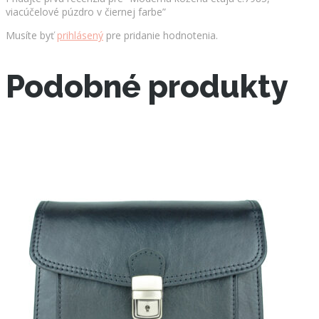
viacúčelové púzdro v čiernej farbe”
Musíte byť
prihlásený
pre pridanie hodnotenia.
Podobné produkty