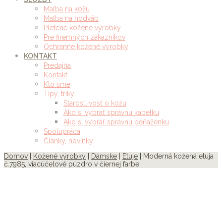
Maľba na kožu
Maľba na hodváb
Pletené kožené výrobky
Pre firemných zákazníkov
Ochranné kožené výrobky
KONTAKT
Predajňa
Kontakt
Kto sme
Tipy, triky
Starostlivosť o kožu
Ako si vybrať správnu kabelku
Ako si vybrať správnu peňaženku
Spolupráca
Články, novinky
Domov
|
Kožené výrobky
|
Dámske
|
Etuje
| Moderná kožená etuja
č.7985, viacúčelové púzdro v čiernej farbe