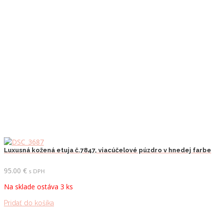
Luxusná kožená etuja č.7847, viacúčelové púzdro v hnedej farbe
95.00
€
s DPH
Na sklade ostáva 3 ks
Pridať do košíka