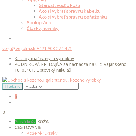
Starostlivosť o kožu
Ako si vybrať správnu kabelku
Ako si vybrať správnu peňaženku
Spolupráca
Články, novinky
vega@vegalm.sk
+421 903 274 471
Katalóg maľovaných výrobkov
PODNIKOVÁ PREDAJŇA sa nachádza na ulici Vajanského
18, 03101, Liptovský Mikuláš
0
0
Pravá koža
KOŽA
CESTOVANIE
Kožené ruksaky