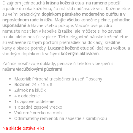
Dizajnom jednoduchá
krásna kožená etua na rameno
poteší
a padne do oka každému, čo má rád nadčasové veci. Kožené etue
sú veľmi praktickým
doplnkom pánskeho moderného outfitu a v
neposlednom rade imidžu.
Majte všetko
konečne pekne,
pohodlne
usporiadané a
hlavne všetko pokope. Viacúčelové puzdro
nemusíte nosiť len v kabelke či taške, ale môžete si ho zavesiť
o ruku alebo nosiť cez plece. Tieto elegantné pánske kožené etue
sú vybavené rôznym počtom priehradiek na doklady, kreditné
karty a písacie potreby.
Luxusné kožené etue
sú ideálnou voľbou a
vhodným doplnkom k veľkými
koženým aktovkam.
Začnite nosiť svoje doklady, peniaze či telefón v bezpečí s
našimi
viacúčelovými púzdrami
Materiál:
Prírodná triesločinená useň Toscany
Rozmer:
24 x 15 x 8
Zámok na kľučik
4 x oddelenie
1x zipsové oddelenie
1 x zadné zipsové vrecko
Vnútorné vrecko na mobil
Odnimateľný remienok na zápestie s karabinkou
Na sklade ostáva 4 ks