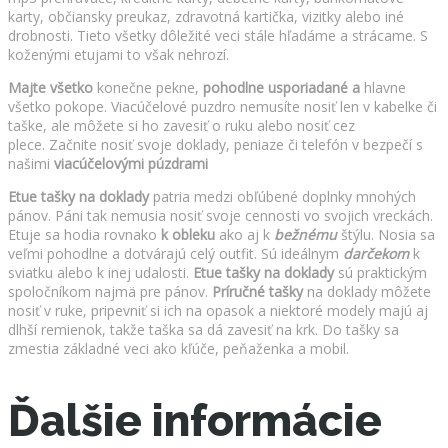
karty, občiansky preukaz, zdravotná kartička, vizitky alebo iné
drobnosti. Tieto všetky dôležité veci stále hľadáme a strácame. S
koženými etujami to však nehrozí.
Majte všetko
konečne pekne,
pohodlne usporiadané a
hlavne
všetko pokope. Viacúčelové puzdro nemusíte nosiť len v kabelke či
taške, ale môžete si ho zavesiť o ruku alebo nosiť cez
plece. Začnite nosiť svoje doklady, peniaze či telefón v bezpečí s
našimi
viacúčelovými púzdrami
Etue tašky na doklady
patria medzi obľúbené doplnky mnohých
pánov. Páni tak nemusia nosiť svoje cennosti vo svojich vreckách.
Etuje sa hodia rovnako
k obleku
ako aj k
bežnému
štýlu. Nosia sa
veľmi pohodlne a dotvárajú celý outfit. Sú ideálnym
darčekom
k
sviatku alebo k inej udalosti.
Etue tašky na doklady
sú praktickým
spoločníkom najmä pre pánov.
Príručné tašky
na doklady môžete
nosiť v ruke, pripevniť si ich na opasok a niektoré modely majú aj
dlhší remienok, takže taška sa dá zavesiť na krk. Do tašky sa
zmestia základné veci ako kľúče, peňaženka a mobil.
Ďalšie informácie