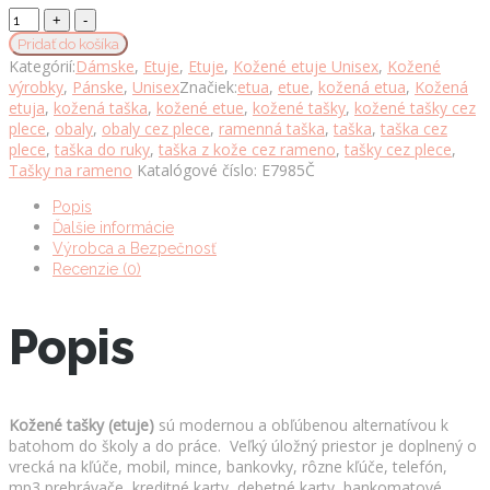
Moderná
kožená
Pridať do košíka
etuja
Kategórií:
Dámske
,
Etuje
,
Etuje
,
Kožené etuje Unisex
,
Kožené
č.7985,
výrobky
,
Pánske
,
Unisex
Značiek:
etua
,
etue
,
kožená etua
,
Kožená
viacúčelové
etuja
,
kožená taška
,
kožené etue
,
kožené tašky
,
kožené tašky cez
púzdro
plece
,
obaly
,
obaly cez plece
,
ramenná taška
,
taška
,
taška cez
v
plece
,
taška do ruky
,
taška z kože cez rameno
,
tašky cez plece
,
čiernej
Tašky na rameno
Katalógové číslo:
E7985Č
farbe
množstvo
Popis
Ďalšie informácie
Výrobca a Bezpečnosť
Recenzie (0)
Popis
Kožené tašky (etuje)
sú modernou a obľúbenou alternatívou k
batohom do školy a do práce. Veľký úložný priestor je doplnený o
vrecká na kľúče, mobil, mince, bankovky, rôzne kľúče, telefón,
mp3 prehrávače, kreditné karty, debetné karty, bankomatové