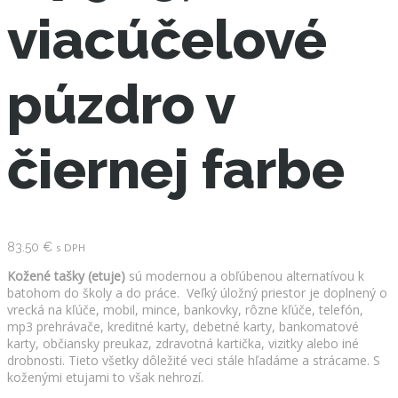
viacúčelové
púzdro v
čiernej farbe
83.50
€
s DPH
Kožené tašky (etuje)
sú modernou a obľúbenou alternatívou k
batohom do školy a do práce. Veľký úložný priestor je doplnený o
vrecká na kľúče, mobil, mince, bankovky, rôzne kľúče, telefón,
mp3 prehrávače, kreditné karty, debetné karty, bankomatové
karty, občiansky preukaz, zdravotná kartička, vizitky alebo iné
drobnosti. Tieto všetky dôležité veci stále hľadáme a strácame. S
koženými etujami to však nehrozí.