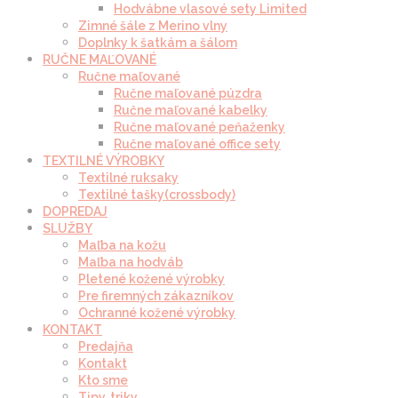
Hodvábne vlasové sety Limited
Zimné šále z Merino vlny
Doplnky k šatkám a šálom
RUČNE MAĽOVANÉ
Ručne maľované
Ručne maľované púzdra
Ručne maľované kabelky
Ručne maľované peňaženky
Ručne maľované office sety
TEXTILNÉ VÝROBKY
Textilné ruksaky
Textilné tašky(crossbody)
DOPREDAJ
SLUŽBY
Maľba na kožu
Maľba na hodváb
Pletené kožené výrobky
Pre firemných zákazníkov
Ochranné kožené výrobky
KONTAKT
Predajňa
Kontakt
Kto sme
Tipy, triky