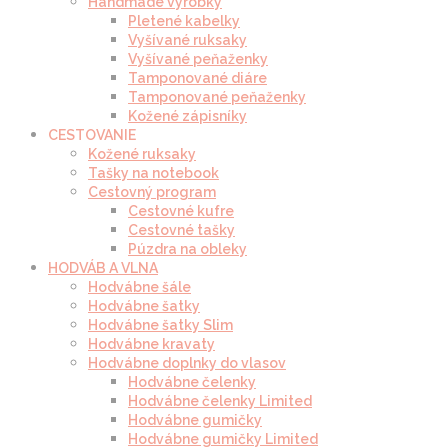
Handmade výrobky
Pletené kabelky
Vyšívané ruksaky
Vyšívané peňaženky
Tamponované diáre
Tamponované peňaženky
Kožené zápisníky
CESTOVANIE
Kožené ruksaky
Tašky na notebook
Cestovný program
Cestovné kufre
Cestovné tašky
Púzdra na obleky
HODVÁB A VLNA
Hodvábne šále
Hodvábne šatky
Hodvábne šatky Slim
Hodvábne kravaty
Hodvábne doplnky do vlasov
Hodvábne čelenky
Hodvábne čelenky Limited
Hodvábne gumičky
Hodvábne gumičky Limited