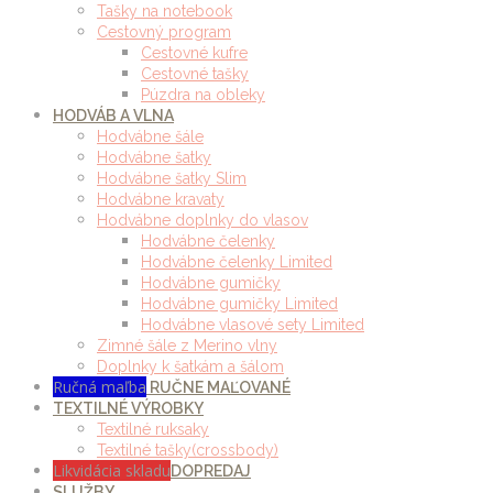
Tašky na notebook
Cestovný program
Cestovné kufre
Cestovné tašky
Púzdra na obleky
HODVÁB A VLNA
Hodvábne šále
Hodvábne šatky
Hodvábne šatky Slim
Hodvábne kravaty
Hodvábne doplnky do vlasov
Hodvábne čelenky
Hodvábne čelenky Limited
Hodvábne gumičky
Hodvábne gumičky Limited
Hodvábne vlasové sety Limited
Zimné šále z Merino vlny
Doplnky k šatkám a šálom
Ručná maľba
RUČNE MAĽOVANÉ
TEXTILNÉ VÝROBKY
Textilné ruksaky
Textilné tašky(crossbody)
Likvidácia skladu
DOPREDAJ
SLUŽBY