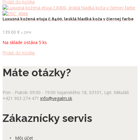
Pridať do košíka
Luxusná kožená etuja č.8400, lesklá hladká koža v čiernej farbe
139.00
€
s DPH
Na sklade ostáva 5 ks
Pridať do košíka
Máte otázky?
Pon - Piatok: 09:00 - 19:00
Vajanského 18, 03101, Lipt. Mikuláš
+421 903 274 471
info@vegalm.sk
Zákaznícky servis
Môj účet