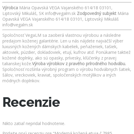
Výrobca
Mária Opavská VEGA Vajanského 614/18 03101,
Liptovský Mikuláš, SK info@vegalm.sk
Zodpovedný subjekt
Mária
Opavská VEGA Vajanského 614/18 03101, Liptovský Mikuláš
info@vegalm.sk
Spoločnosť VegaLM sa zaoberá vlastnou výrobou a následne
predajom koženej galantérie. Len u nás nájdete najväčší výber
luxusných kožených dámskych kabeliek, peňaženiek, tašiek,
aktoviek, púzdier, dokladoviek, etují, kufrov atď. Ponúkame taktiež
kožené doplnky, ako sú opasky, prívesky, kľúčenky z pravej
talianskej kože.
Výroba výrobkov z pravého prírodného hodvábu.
Spoločnosť rozšírila výrobný program o výrobu hodvábnych šatiek,
šálov, vreckoviek, kraviat, spoločenských motýlikov a iných
módnych doplnkov.
Recenzie
Nikto zatiaľ nepridal hodnotenie.
Pridajte prvú recenziu pre “Moderná kožená etuja č.7985,