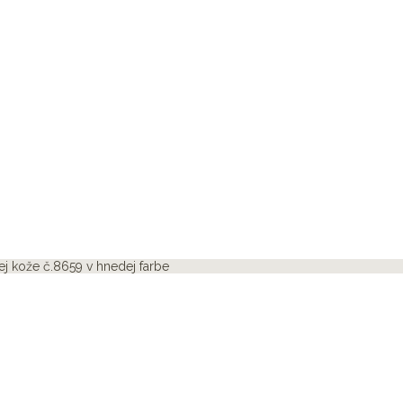
j kože č.8659 v hnedej farbe