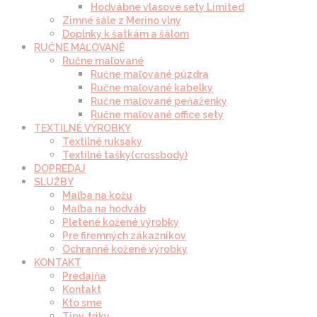
Hodvábne vlasové sety Limited
Zimné šále z Merino vlny
Doplnky k šatkám a šálom
RUČNE MAĽOVANÉ
Ručne maľované
Ručne maľované púzdra
Ručne maľované kabelky
Ručne maľované peňaženky
Ručne maľované office sety
TEXTILNÉ VÝROBKY
Textilné ruksaky
Textilné tašky(crossbody)
DOPREDAJ
SLUŽBY
Maľba na kožu
Maľba na hodváb
Pletené kožené výrobky
Pre firemných zákazníkov
Ochranné kožené výrobky
KONTAKT
Predajňa
Kontakt
Kto sme
Tipy, triky