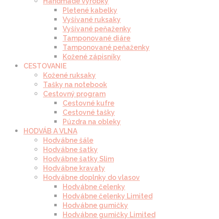
Handmade výrobky
Pletené kabelky
Vyšívané ruksaky
Vyšívané peňaženky
Tamponované diáre
Tamponované peňaženky
Kožené zápisníky
CESTOVANIE
Kožené ruksaky
Tašky na notebook
Cestovný program
Cestovné kufre
Cestovné tašky
Púzdra na obleky
HODVÁB A VLNA
Hodvábne šále
Hodvábne šatky
Hodvábne šatky Slim
Hodvábne kravaty
Hodvábne doplnky do vlasov
Hodvábne čelenky
Hodvábne čelenky Limited
Hodvábne gumičky
Hodvábne gumičky Limited