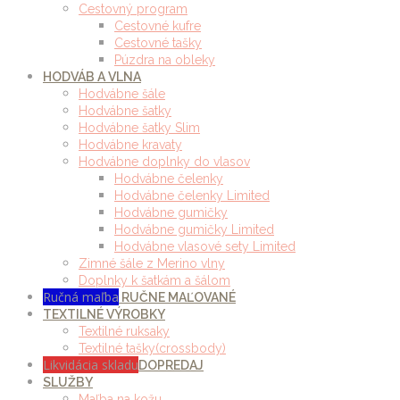
Cestovný program
Cestovné kufre
Cestovné tašky
Púzdra na obleky
HODVÁB A VLNA
Hodvábne šále
Hodvábne šatky
Hodvábne šatky Slim
Hodvábne kravaty
Hodvábne doplnky do vlasov
Hodvábne čelenky
Hodvábne čelenky Limited
Hodvábne gumičky
Hodvábne gumičky Limited
Hodvábne vlasové sety Limited
Zimné šále z Merino vlny
Doplnky k šatkám a šálom
Ručná maľba
RUČNE MAĽOVANÉ
TEXTILNÉ VÝROBKY
Textilné ruksaky
Textilné tašky(crossbody)
Likvidácia skladu
DOPREDAJ
SLUŽBY
Maľba na kožu