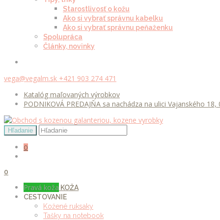
Starostlivosť o kožu
Ako si vybrať správnu kabelku
Ako si vybrať správnu peňaženku
Spolupráca
Články, novinky
vega@vegalm.sk
+421 903 274 471
Katalóg maľovaných výrobkov
PODNIKOVÁ PREDAJŇA sa nachádza na ulici Vajanského 18, 0
0
0
Pravá koža
KOŽA
CESTOVANIE
Kožené ruksaky
Tašky na notebook