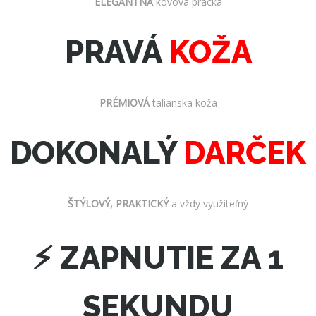
ELEGANTNÁ
kovová pracka
PRAVÁ
KOŽA
PRÉMIOVÁ
talianska koža
DOKONALÝ
DARČEK
ŠTÝLOVÝ, PRAKTICKÝ
a vždy využiteľný
⚡ ZAPNUTIE ZA 1
SEKUNDU