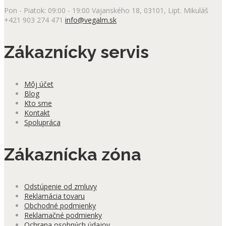
si
Pon - Piatok: 09:00 - 19:00
Vajanského 18, 03101, Lipt. Mikuláš
môžete
+421 903 274 471
info@vegalm.sk
vybrať
na
stránke
Zákaznícky servis
produktu.
Môj účet
Blog
Kto sme
Kontakt
Spolupráca
Zákaznícka zóna
Odstúpenie od zmluvy
Reklamácia tovaru
Obchodné podmienky
Reklamačné podmienky
Ochrana osobných údajov