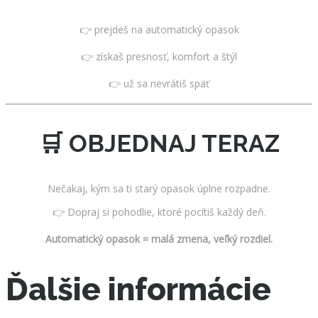
👉 prejdeš na automatický opasok
👉 získaš presnosť, komfort a štýl
👉 už sa nevrátiš späť
🛒 OBJEDNAJ TERAZ
Nečakaj, kým sa ti starý opasok úplne rozpadne.
👉 Dopraj si pohodlie, ktoré pocítiš každý deň.
Automatický opasok = malá zmena, veľký rozdiel.
Ďalšie informácie