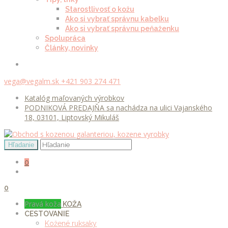
Starostlivosť o kožu
Ako si vybrať správnu kabelku
Ako si vybrať správnu peňaženku
Spolupráca
Články, novinky
vega@vegalm.sk
+421 903 274 471
Katalóg maľovaných výrobkov
PODNIKOVÁ PREDAJŇA sa nachádza na ulici Vajanského
18, 03101, Liptovský Mikuláš
0
0
Pravá koža
KOŽA
CESTOVANIE
Kožené ruksaky