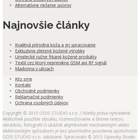
Alternatívne riešenie sporov
Najnovšie články
Kvalitná prírodná koža a jej spracovanie
Exkluzívne pletené kožené výrobky
Umelecké ručne frkané kožené produkty
Textil cez ktorý neprenikne GSM ani RF signál
Madonna v uliciach
Kto sme
Kontakt
Obchodné podmienky
Reklamačné podmienky
Ochrana osobných údajov
Copyright © 2015 ODIS STUDIO s.r.o. / Všetky práva vyhradené.
Akékoľvek použitie obsahu, rozmnožovanie a šírenie textov,
obrázkov, fotografií či ukážok akýmkoľvek mechanickým alebo
elektronickým spôsobom je bez písomného povolenia spoločnosti
ODIS STUDIO s.r.o. zakázané. Spracovalo © 2015 Opavsky Studio