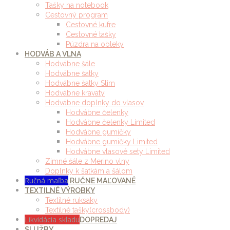
Tašky na notebook
Cestovný program
Cestovné kufre
Cestovné tašky
Púzdra na obleky
HODVÁB A VLNA
Hodvábne šále
Hodvábne šatky
Hodvábne šatky Slim
Hodvábne kravaty
Hodvábne doplnky do vlasov
Hodvábne čelenky
Hodvábne čelenky Limited
Hodvábne gumičky
Hodvábne gumičky Limited
Hodvábne vlasové sety Limited
Zimné šále z Merino vlny
Doplnky k šatkám a šálom
Ručná maľba
RUČNE MAĽOVANÉ
TEXTILNÉ VÝROBKY
Textilné ruksaky
Textilné tašky(crossbody)
Likvidácia skladu
DOPREDAJ
SLUŽBY