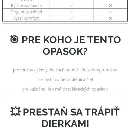
Rýchle zapínanie
✅
❌
Elegantný vzhľad
✅
✅
Vyšší komfort
✅
❌
🎯 PRE KOHO JE TENTO
OPASOK?
pre mužov aj ženy, čo chcú pohodlie bez kompromisov
pre tých, čo riešia detail a štýl
pre každého, kto má dosť klasických opaskov
💥 PRESTAŇ SA TRÁPIŤ
DIERKAMI