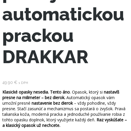
automatickou
prackou
DRAKKAR
49.90
€
s DPH
Klasické opasky nesedia. Tento áno
. Opasok, ktorý si
nastavíš
presne na milimeter – bez dierok.
Automatický opasok vám
umožní presné
nastavenie bez dierok
– vždy pohodlne, vždy
presne. Stačí zasunúť a mechanizmus sa postará o zvyšok. Pravá
talianska koža, moderná pracka a jednoduché používanie robia z
tohto opasku doplnok, ktorý využijete každý deň.
Raz vyskúšate –
a klasický opasok už nechcete.