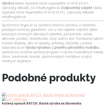
Výrobca
Mária Opavská VEGA Vajanského 614/18 03101,
Liptovský Mikuláš, SK info@vegalm.sk
Zodpovedný subjekt
Mária
Opavská VEGA Vajanského 614/18 03101, Liptovský Mikuláš
info@vegalm.sk
Spoločnosť VegaLM sa zaoberá vlastnou výrobou a následne
predajom koženej galantérie. Len u nás nájdete najväčší výber
luxusných kožených dámskych kabeliek, peňaženiek, tašiek,
aktoviek, púzdier, dokladoviek, etují, kufrov atď. Ponúkame taktiež
kožené doplnky, ako sú opasky, prívesky, kľúčenky z pravej
talianskej kože.
Výroba výrobkov z pravého prírodného hodvábu.
Spoločnosť rozšírila výrobný program o výrobu hodvábnych šatiek,
šálov, vreckoviek, kraviat, spoločenských motýlikov a iných
módnych doplnkov.
Podobné produkty
Kožený opasok RATCH, Ručná výroba na Slovensku