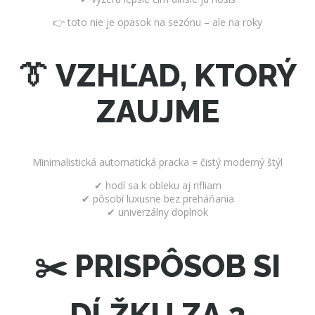
👉 toto nie je opasok na sezónu – ale na roky
👔 VZHĽAD, KTORÝ
ZAUJME
Minimalistická automatická pracka = čistý moderný štýl
✔ hodí sa k obleku aj rifliam
✔ pôsobí luxusne bez preháňania
✔ univerzálny doplnok
✂️ PRISPÔSOB SI
DĹŽKU ZA 2