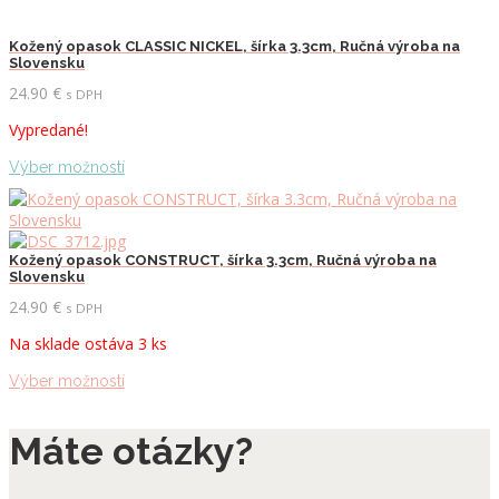
Kožený opasok CLASSIC NICKEL, šírka 3.3cm, Ručná výroba na
Slovensku
24.90
€
s DPH
Vypredané!
Tento
Výber možností
produkt
má
viacero
variantov.
Kožený opasok CONSTRUCT, šírka 3.3cm, Ručná výroba na
Možnosti
Slovensku
si
24.90
€
s DPH
môžete
vybrať
Na sklade ostáva 3 ks
na
stránke
Tento
Výber možností
produktu.
produkt
má
Máte otázky?
viacero
variantov.
Možnosti