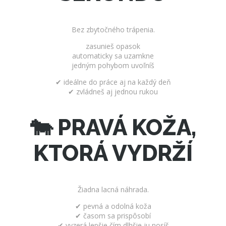
Bez zbytočného trápenia.
zasunieš opasok
automaticky sa uzamkne
jedným pohybom uvoľníš
✔ ideálne do práce aj na každý deň
✔ zvládneš aj jednou rukou
🐄 PRAVÁ KOŽA,
KTORÁ VYDRŽÍ
Žiadna lacná náhrada.
✔ pevná a odolná koža
✔ časom sa prispôsobí
✔ vyzerá lepšie čím dlhšie ju nosíš