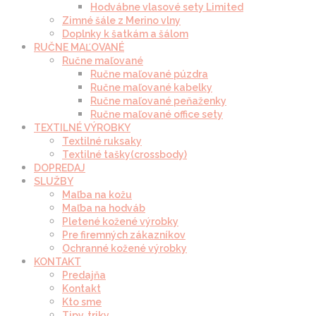
Hodvábne vlasové sety Limited
Zimné šále z Merino vlny
Doplnky k šatkám a šálom
RUČNE MAĽOVANÉ
Ručne maľované
Ručne maľované púzdra
Ručne maľované kabelky
Ručne maľované peňaženky
Ručne maľované office sety
TEXTILNÉ VÝROBKY
Textilné ruksaky
Textilné tašky(crossbody)
DOPREDAJ
SLUŽBY
Maľba na kožu
Maľba na hodváb
Pletené kožené výrobky
Pre firemných zákazníkov
Ochranné kožené výrobky
KONTAKT
Predajňa
Kontakt
Kto sme
Tipy, triky