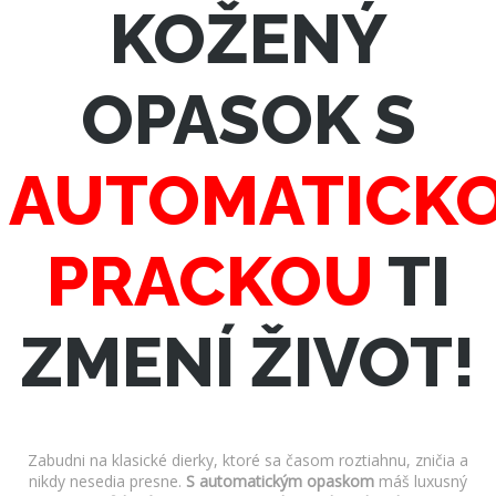
KOŽENÝ
OPASOK S
AUTOMATICK
PRACKOU
TI
ZMENÍ ŽIVOT!
Zabudni na klasické dierky, ktoré sa časom roztiahnu, zničia a
nikdy nesedia presne.
S automatickým opaskom
máš luxusný