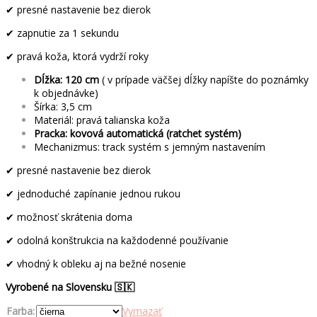
✔ presné nastavenie bez dierok
✔ zapnutie za 1 sekundu
✔ pravá koža, ktorá vydrží roky
Dĺžka: 120 cm
( v prípade väčšej dĺžky napíšte do poznámky
k objednávke)
Šírka: 3,5 cm
Materiál: pravá talianska koža
Pracka: kovová automatická (ratchet systém)
Mechanizmus: track systém s jemným nastavením
✔ presné nastavenie bez dierok
✔ jednoduché zapínanie jednou rukou
✔ možnosť skrátenia doma
✔ odolná konštrukcia na každodenné používanie
✔ vhodný k obleku aj na bežné nosenie
Vyrobené na Slovensku 🇸🇰
Farba:
Vymazať