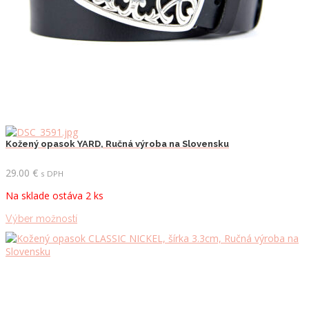
Kožený opasok YARD, Ručná výroba na Slovensku
29.00
€
s DPH
Na sklade ostáva 2 ks
Tento
Výber možností
produkt
má
viacero
variantov.
Možnosti
si