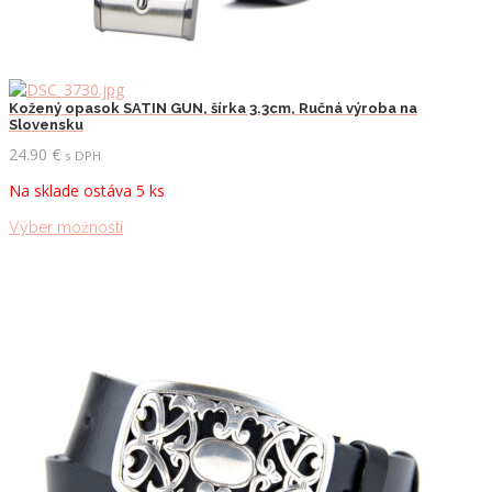
Kožený opasok SATIN GUN, šírka 3.3cm, Ručná výroba na
Slovensku
24.90
€
s DPH
Na sklade ostáva 5 ks
Tento
Výber možností
produkt
má
viacero
variantov.
Možnosti
si
môžete
vybrať
na
stránke
produktu.