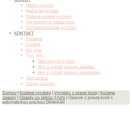
Maľba na kožu
Maľba na hodváb
Pletené kožené výrobky
Pre firemných zákazníkov
Ochranné kožené výrobky
KONTAKT
Predajňa
Kontakt
Kto sme
Tipy, triky
Starostlivosť o kožu
Ako si vybrať správnu kabelku
Ako si vybrať správnu peňaženku
Spolupráca
Články, novinky
Domov
|
Kožené výrobky
|
Výrobky z pravej kože
|
Kožené
opasky
|
Opasky so šírkou 3.5cm
| Opasok z pravej kože s
automatickou prackou DRAKKAR