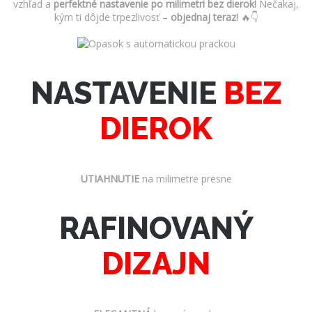
vzhľad a
perfektné nastavenie po milimetri bez dierok!
Nečakaj,
kým ti dôjde trpezlivosť –
objednaj teraz!
🔥👇
NASTAVENIE
BEZ
DIEROK
UTIAHNUTIE
na milimetre presne
RAFINOVANÝ
DIZAJN