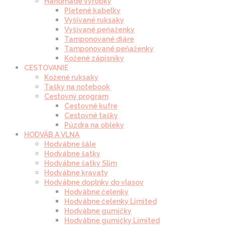
Handmade výrobky
Pletené kabelky
Vyšívané ruksaky
Vyšívané peňaženky
Tamponované diáre
Tamponované peňaženky
Kožené zápisníky
CESTOVANIE
Kožené ruksaky
Tašky na notebook
Cestovný program
Cestovné kufre
Cestovné tašky
Púzdra na obleky
HODVÁB A VLNA
Hodvábne šále
Hodvábne šatky
Hodvábne šatky Slim
Hodvábne kravaty
Hodvábne doplnky do vlasov
Hodvábne čelenky
Hodvábne čelenky Limited
Hodvábne gumičky
Hodvábne gumičky Limited