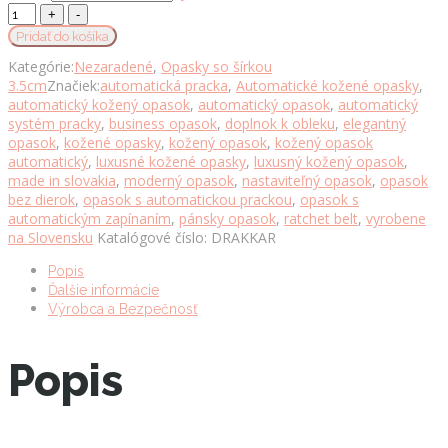
Opasok
z
Pridať do košíka
pravej
Kategórie:
Nezaradené
,
Opasky so šírkou
kože
3.5cm
Značiek:
automatická pracka
,
Automatické kožené opasky
,
s
automatický kožený opasok
,
automatický opasok
,
automatický
automatickou
systém pracky
,
business opasok
,
doplnok k obleku
,
elegantný
prackou
opasok
,
kožené opasky
,
kožený opasok
,
kožený opasok
DRAKKAR
automatický
,
luxusné kožené opasky
,
luxusný kožený opasok
,
množstvo
made in slovakia
,
moderný opasok
,
nastaviteľný opasok
,
opasok
bez dierok
,
opasok s automatickou prackou
,
opasok s
automatickým zapínaním
,
pánsky opasok
,
ratchet belt
,
vyrobene
na Slovensku
Katalógové číslo:
DRAKKAR
Popis
Ďalšie informácie
Výrobca a Bezpečnosť
Popis