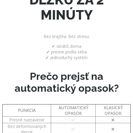
MINÚTY
Bez krajčíra. Bez stresu.
✔ skrátiš doma
✔ presne podľa seba
✔ jednoduchý systém
Prečo prejsť na
automatický opasok?
AUTOMATICKÝ
KLASICKÝ
FUNKCIA
OPASOK
OPASOK
Presné nastavenie
✅
❌
Bez deformovaných
✅
❌
dierok