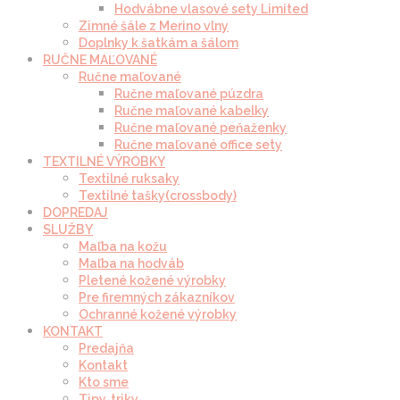
Hodvábne vlasové sety Limited
Zimné šále z Merino vlny
Doplnky k šatkám a šálom
RUČNE MAĽOVANÉ
Ručne maľované
Ručne maľované púzdra
Ručne maľované kabelky
Ručne maľované peňaženky
Ručne maľované office sety
TEXTILNÉ VÝROBKY
Textilné ruksaky
Textilné tašky(crossbody)
DOPREDAJ
SLUŽBY
Maľba na kožu
Maľba na hodváb
Pletené kožené výrobky
Pre firemných zákazníkov
Ochranné kožené výrobky
KONTAKT
Predajňa
Kontakt
Kto sme
Tipy, triky