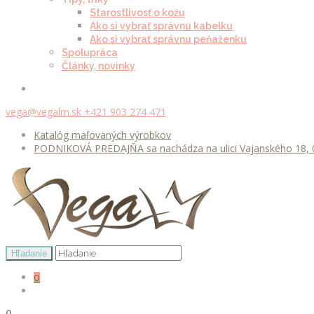
Starostlivosť o kožu
Ako si vybrať správnu kabelku
Ako si vybrať správnu peňaženku
Spolupráca
Články, novinky
vega@vegalm.sk
+421 903 274 471
Katalóg maľovaných výrobkov
PODNIKOVÁ PREDAJŇA sa nachádza na ulici Vajanského 18, 0
0
0