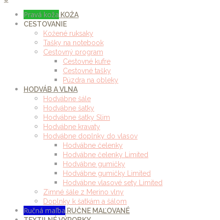
Pravá koža
KOŽA
CESTOVANIE
Kožené ruksaky
Tašky na notebook
Cestovný program
Cestovné kufre
Cestovné tašky
Púzdra na obleky
HODVÁB A VLNA
Hodvábne šále
Hodvábne šatky
Hodvábne šatky Slim
Hodvábne kravaty
Hodvábne doplnky do vlasov
Hodvábne čelenky
Hodvábne čelenky Limited
Hodvábne gumičky
Hodvábne gumičky Limited
Hodvábne vlasové sety Limited
Zimné šále z Merino vlny
Doplnky k šatkám a šálom
Ručná maľba
RUČNE MAĽOVANÉ