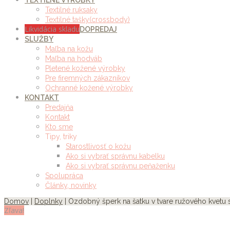
TEXTILNÉ VÝROBKY
Textilné ruksaky
Textilné tašky(crossbody)
Likvidácia skladu
DOPREDAJ
SLUŽBY
Maľba na kožu
Maľba na hodváb
Pletené kožené výrobky
Pre firemných zákazníkov
Ochranné kožené výrobky
KONTAKT
Predajňa
Kontakt
Kto sme
Tipy, triky
Starostlivosť o kožu
Ako si vybrať správnu kabelku
Ako si vybrať správnu peňaženku
Spolupráca
Články, novinky
Domov
|
Doplnky
| Ozdobný šperk na šatku v tvare ružového kvetu 
Zľava!