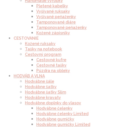
Handmade výrobky
Pletené kabelky
Vyšívané ruksaky
Vyšívané peňaženky
Tamponované diáre
Tamponované peňaženky
Kožené zápisníky
CESTOVANIE
Kožené ruksaky
Tašky na notebook
Cestovný program
Cestovné kufre
Cestovné tašky
Púzdra na obleky
HODVÁB A VLNA
Hodvábne šále
Hodvábne šatky
Hodvábne šatky Slim
Hodvábne kravaty
Hodvábne doplnky do vlasov
Hodvábne čelenky
Hodvábne čelenky Limited
Hodvábne gumičky
Hodvábne gumičky Limited