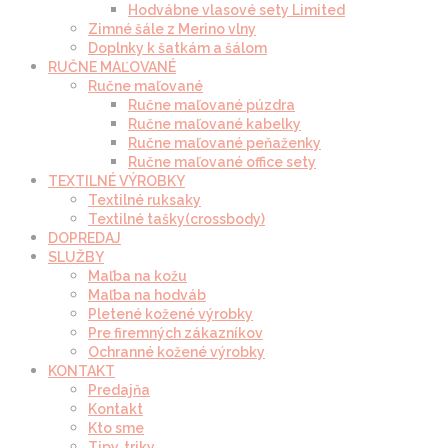
Hodvábne vlasové sety Limited
Zimné šále z Merino vlny
Doplnky k šatkám a šálom
RUČNE MAĽOVANÉ
Ručne maľované
Ručne maľované púzdra
Ručne maľované kabelky
Ručne maľované peňaženky
Ručne maľované office sety
TEXTILNÉ VÝROBKY
Textilné ruksaky
Textilné tašky(crossbody)
DOPREDAJ
SLUŽBY
Maľba na kožu
Maľba na hodváb
Pletené kožené výrobky
Pre firemných zákazníkov
Ochranné kožené výrobky
KONTAKT
Predajňa
Kontakt
Kto sme
Tipy, triky