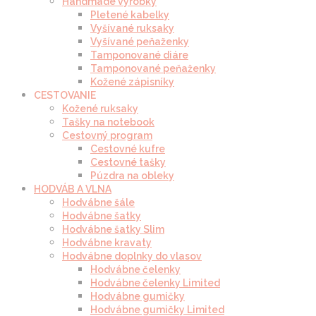
Handmade výrobky
Pletené kabelky
Vyšívané ruksaky
Vyšívané peňaženky
Tamponované diáre
Tamponované peňaženky
Kožené zápisníky
CESTOVANIE
Kožené ruksaky
Tašky na notebook
Cestovný program
Cestovné kufre
Cestovné tašky
Púzdra na obleky
HODVÁB A VLNA
Hodvábne šále
Hodvábne šatky
Hodvábne šatky Slim
Hodvábne kravaty
Hodvábne doplnky do vlasov
Hodvábne čelenky
Hodvábne čelenky Limited
Hodvábne gumičky
Hodvábne gumičky Limited