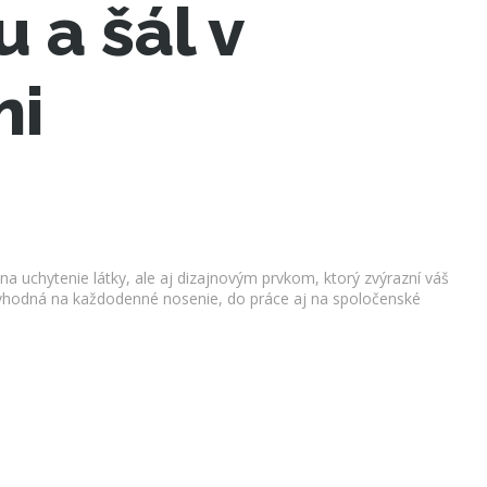
 a šál v
mi
na uchytenie látky, ale aj dizajnovým prvkom, ktorý zvýrazní váš
e vhodná na každodenné nosenie, do práce aj na spoločenské