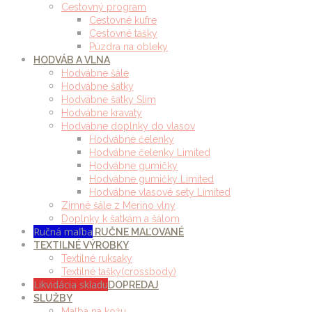
Cestovný program
Cestovné kufre
Cestovné tašky
Púzdra na obleky
HODVÁB A VLNA
Hodvábne šále
Hodvábne šatky
Hodvábne šatky Slim
Hodvábne kravaty
Hodvábne doplnky do vlasov
Hodvábne čelenky
Hodvábne čelenky Limited
Hodvábne gumičky
Hodvábne gumičky Limited
Hodvábne vlasové sety Limited
Zimné šále z Merino vlny
Doplnky k šatkám a šálom
Ručná maľba
RUČNE MAĽOVANÉ
TEXTILNÉ VÝROBKY
Textilné ruksaky
Textilné tašky(crossbody)
Likvidácia skladu
DOPREDAJ
SLUŽBY
Maľba na kožu