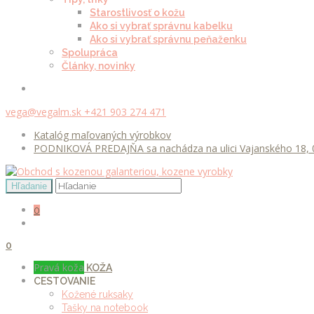
Starostlivosť o kožu
Ako si vybrať správnu kabelku
Ako si vybrať správnu peňaženku
Spolupráca
Články, novinky
vega@vegalm.sk
+421 903 274 471
Katalóg maľovaných výrobkov
PODNIKOVÁ PREDAJŇA sa nachádza na ulici Vajanského 18, 0
0
0
Pravá koža
KOŽA
CESTOVANIE
Kožené ruksaky
Tašky na notebook