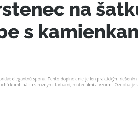
stenec na šatku
rbe s kamienka
ridať elegantnú sponu. Tento doplnok nie je len praktickým riešením 
oduchú kombináciu s rôznymi farbami, materiálmi a vzormi. Ozdoba j