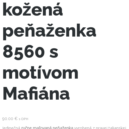
kožená
peňaženka
8560 s
motívom
Mafiána
90.00
€
s DPH
Jedinečná
ručne maľovaná peňaženka
vyrobená z pravej talianskej