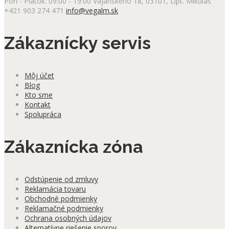
Pon - Piatok: 09:00 - 19:00
Vajanského 18, 03101, Lipt. Mikuláš
+421 903 274 471
info@vegalm.sk
Zákaznícky servis
Môj účet
Blog
Kto sme
Kontakt
Spolupráca
Zákaznícka zóna
Odstúpenie od zmluvy
Reklamácia tovaru
Obchodné podmienky
Reklamačné podmienky
Ochrana osobných údajov
Alternatívne riešenie sporov