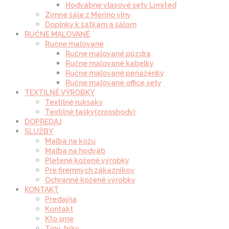
Hodvábne vlasové sety Limited
Zimné šále z Merino vlny
Doplnky k šatkám a šálom
RUČNE MAĽOVANÉ
Ručne maľované
Ručne maľované púzdra
Ručne maľované kabelky
Ručne maľované peňaženky
Ručne maľované office sety
TEXTILNÉ VÝROBKY
Textilné ruksaky
Textilné tašky(crossbody)
DOPREDAJ
SLUŽBY
Maľba na kožu
Maľba na hodváb
Pletené kožené výrobky
Pre firemných zákazníkov
Ochranné kožené výrobky
KONTAKT
Predajňa
Kontakt
Kto sme
Tipy, triky