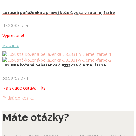
Luxusná peňaženka z pravej kože č.7942 v zelenej farbe
47.20
€
s DPH
Vypredané!
Viac info
Luxusná kožená peňaženka č.8333/1 v čiernej farbe
56.90
€
s DPH
Na sklade ostáva 1 ks
Pridať do košíka
Máte otázky?