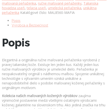
maľovaná peňaženka
,
ručne maľované peňaženky
,
Talianska
hovädzia useň
,
teľacia useň
,
umelecká peňaženka
,
unikátna
peňaženka
Katalógové číslo:
MAL8560-MAFIA
Popis
Výrobca a Bezpečnosť
Popis
Elegantná a originálna ručne maľovaná peňaženka vyrobená z
pravej talianskej kože. Existuje len jeden kus. Každý jeden kus
ručne maľovaných výrobkov je umelecké dielo. Peňaženka je
neopakovateľný originál s nádhernou maľbou. Spojenie unikátnej
technológie s výtvarním umením vzniká unikátne a
nenapodobiteľné dielo v podobe maľovanej koženej peňaženky s
originálnym motívom.
Kolekcia našich maľovaných kožených výrobkov
zaujíma
výnimočné postavenie medzi všetkými ostatnými výrobcami
koženej galantérie na slovenskom trhu. Ako jediná značka na trhu