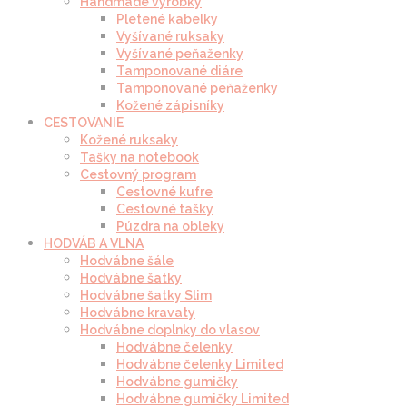
Handmade výrobky
Pletené kabelky
Vyšívané ruksaky
Vyšívané peňaženky
Tamponované diáre
Tamponované peňaženky
Kožené zápisníky
CESTOVANIE
Kožené ruksaky
Tašky na notebook
Cestovný program
Cestovné kufre
Cestovné tašky
Púzdra na obleky
HODVÁB A VLNA
Hodvábne šále
Hodvábne šatky
Hodvábne šatky Slim
Hodvábne kravaty
Hodvábne doplnky do vlasov
Hodvábne čelenky
Hodvábne čelenky Limited
Hodvábne gumičky
Hodvábne gumičky Limited