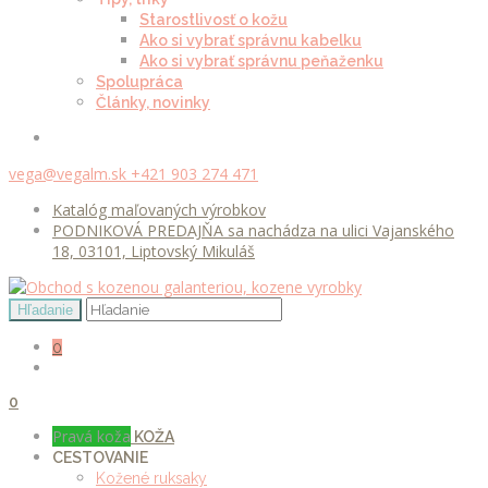
Starostlivosť o kožu
Ako si vybrať správnu kabelku
Ako si vybrať správnu peňaženku
Spolupráca
Články, novinky
vega@vegalm.sk
+421 903 274 471
Katalóg maľovaných výrobkov
PODNIKOVÁ PREDAJŇA sa nachádza na ulici Vajanského
18, 03101, Liptovský Mikuláš
0
0
Pravá koža
KOŽA
CESTOVANIE
Kožené ruksaky