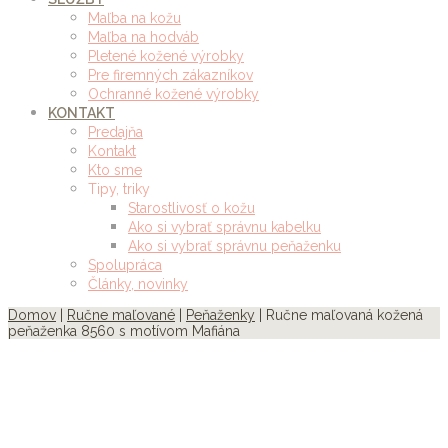
Maľba na kožu
Maľba na hodváb
Pletené kožené výrobky
Pre firemných zákazníkov
Ochranné kožené výrobky
KONTAKT
Predajňa
Kontakt
Kto sme
Tipy, triky
Starostlivosť o kožu
Ako si vybrať správnu kabelku
Ako si vybrať správnu peňaženku
Spolupráca
Články, novinky
Domov
|
Ručne maľované
|
Peňaženky
| Ručne maľovaná kožená
peňaženka 8560 s motívom Mafiána