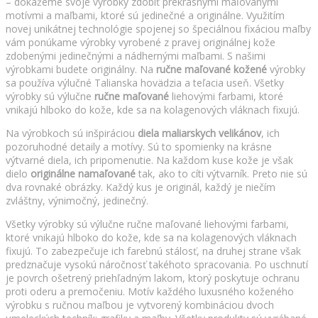
– dokážeme svoje výrobky zdobiť prekrásnymi maľovanými
motívmi a maľbami, ktoré sú jedinečné a originálne. Využitím
novej unikátnej technológie spojenej so špeciálnou fixáciou maľby
vám ponúkame výrobky vyrobené z pravej originálnej kože
zdobenými jedinečnými a nádhernými maľbami. S našimi
výrobkami budete originálny. Na
ručne maľované kožené
výrobky
sa používa výlučné Talianska hovädzia a teľacia useň. Všetky
výrobky sú výlučne
ručne maľované
liehovými farbami, ktoré
vnikajú hlboko do kože, kde sa na kolagenových vláknach fixujú.
Na výrobkoch sú inšpiráciou
diela maliarskych velikánov
, ich
pozoruhodné detaily a motívy. Sú to spomienky na krásne
výtvarné diela, ich pripomenutie. Na každom kuse kože je však
dielo
originálne namaľované
tak, ako to cíti výtvarník. Preto nie sú
dva rovnaké obrázky. Každý kus je originál, každý je niečím
zvláštny, výnimočný, jedinečný.
Všetky výrobky sú výlučne ručne maľované liehovými farbami,
ktoré vnikajú hlboko do kože, kde sa na kolagenových vláknach
fixujú. To zabezpečuje ich farebnú stálosť, na druhej strane však
predznačuje vysokú náročnosť takéhoto spracovania. Po uschnutí
je povrch ošetrený priehľadným lakom, ktorý poskytuje ochranu
proti oderu a premočeniu. Motív každého luxusného koženého
výrobku s ručnou maľbou je vytvorený kombináciou dvoch