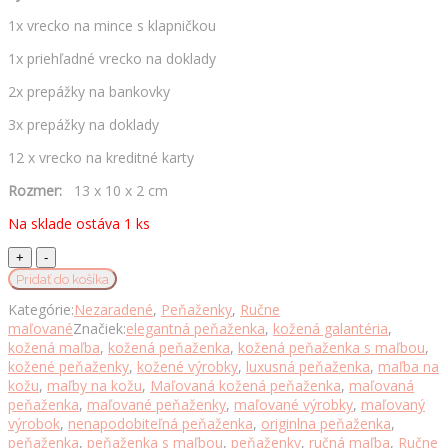
1x vrecko na mince s klapničkou
1x priehľadné vrecko na doklady
2x prepážky na bankovky
3x prepážky na doklady
12 x vrecko na kreditné karty
Rozmer:
13 x 10 x 2 cm
Na sklade ostáva 1 ks
Ručne
maľovaná
Pridať do košíka
kožená
Kategórie:
Nezaradené
,
Peňaženky
,
Ručne
peňaženka
maľované
Značiek:
elegantná peňaženka
,
kožená galantéria
,
8560
kožená maľba
,
kožená peňaženka
,
kožená peňaženka s maľbou
,
s
kožené peňaženky
,
kožené výrobky
,
luxusná peňaženka
,
maľba na
motívom
kožu
,
maľby na kožu
,
Maľovaná kožená peňaženka
,
maľovaná
Mafiána
peňaženka
,
maľované peňaženky
,
maľované výrobky
,
maľovaný
množstvo
výrobok
,
nenapodobiteľná peňaženka
,
originlna peňaženka
,
peňaženka
,
peňaženka s maľbou
,
peňaženky
,
ručná maľba
,
Ručne