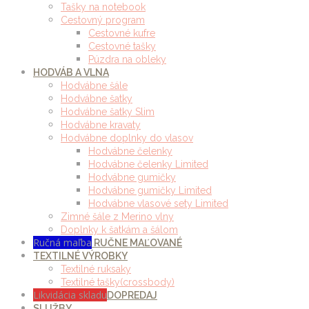
Tašky na notebook
Cestovný program
Cestovné kufre
Cestovné tašky
Púzdra na obleky
HODVÁB A VLNA
Hodvábne šále
Hodvábne šatky
Hodvábne šatky Slim
Hodvábne kravaty
Hodvábne doplnky do vlasov
Hodvábne čelenky
Hodvábne čelenky Limited
Hodvábne gumičky
Hodvábne gumičky Limited
Hodvábne vlasové sety Limited
Zimné šále z Merino vlny
Doplnky k šatkám a šálom
Ručná maľba
RUČNE MAĽOVANÉ
TEXTILNÉ VÝROBKY
Textilné ruksaky
Textilné tašky(crossbody)
Likvidácia skladu
DOPREDAJ
SLUŽBY