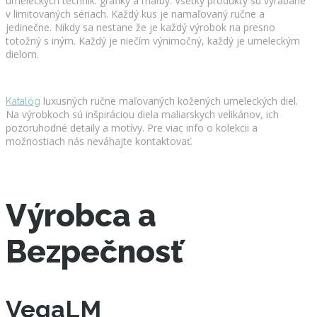
umeleckých techník: grafiky a maľby. Všetky produkty sú vyrábané
v limitovaných sériach. Každý kus je namaľovaný ručne a
jedinečne. Nikdy sa nestane že je každý výrobok na presno
totožný s iným. Každý je niečím výnimočný, každý je umeleckým
dielom.
luxusných ručne maľovaných kožených umeleckých diel.
Katalóg
Na výrobkoch sú inšpiráciou diela maliarskych velikánov, ich
pozoruhodné detaily a motívy. Pre viac info o kolekcii a
možnostiach nás neváhajte kontaktovať.
Výrobca a
Bezpečnosť
VegaLM