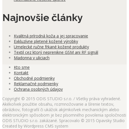
Najnovšie články
Kvalitná prírodná koža a jej spracovanie
Exkluzívne pletené kožené výrobky
Umelecké ručne frkané kožené produkty
Textil cez ktorý neprenikne GSM ani RF signál
Madonna v uliciach
Kto sme
Kontakt
Obchodné podmienky
Reklamačné podmienky
Ochrana osobných údajov
Copyright © 2015 ODIS STUDIO s.r.o. / Všetky práva vyhradené.
Akékoľvek použitie obsahu, rozmnožovanie a šírenie textov,
obrázkov, fotografií či ukážok akýmkoľvek mechanickým alebo
elektronickým spôsobom je bez písomného povolenia spoločnosti
ODIS STUDIO s.r.o. zakázané. Spracovalo © 2015 Opavsky Studio
Created by Wordpress CMS system