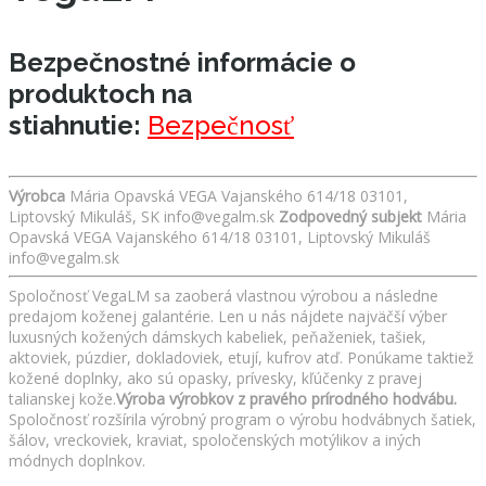
Bezpečnostné informácie o
produktoch na
stiahnutie:
Bezpečnosť
Výrobca
Mária Opavská VEGA Vajanského 614/18 03101,
Liptovský Mikuláš, SK info@vegalm.sk
Zodpovedný subjekt
Mária
Opavská VEGA Vajanského 614/18 03101, Liptovský Mikuláš
info@vegalm.sk
Spoločnosť VegaLM sa zaoberá vlastnou výrobou a následne
predajom koženej galantérie. Len u nás nájdete najväčší výber
luxusných kožených dámskych kabeliek, peňaženiek, tašiek,
aktoviek, púzdier, dokladoviek, etují, kufrov atď. Ponúkame taktiež
kožené doplnky, ako sú opasky, prívesky, kľúčenky z pravej
talianskej kože.
Výroba výrobkov z pravého prírodného hodvábu.
Spoločnosť rozšírila výrobný program o výrobu hodvábnych šatiek,
šálov, vreckoviek, kraviat, spoločenských motýlikov a iných
módnych doplnkov.