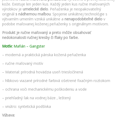
kože. Existuje len jeden kus. Každý jeden kus ručne maľovaných
výrobkov je
umelecké dielo
. Peňaženka je neopakovateľný
originál
s nádhernou maľbou
. Spojenie unikátnej technológie s
výtvarním umením vzniká unikátne a
nenapodobiteľné dielo
v
podobe maľovanej koženej peňaženky s originálnym motívom.
Produkt je ručne maľovaný a preto môže obsahovať
nedokonalosti ručnej kresby či fľaky po farbe.
Motív:
Mafián – Gangster
– moderná a praktická pánska kožená peňaženka
– ručne maľovaný motív
– Material: prírodná hovädzia useň triesločínená
– hlbkovo viazané prírodné farbivá ošetrené fixačným roztokom
– ochrana voči mechanickému poškodeniu a vode
– priehľadný ľak na vodnej báze , leštený
– vnútro: syntetická podšívka
Výbava: