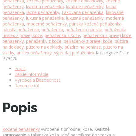
peňaženka
,
kožená peňaženky
,
kožené dokladovky
,
kožené
farbe
peňaženky
,
kvalitná peňaženka
,
kvalitné peňaženky
,
lacná
množstvo
peňaženka
,
lacné peňaženky
,
Lakovaná peňaženka
,
lakované
peňaženky
,
luxusná peňaženka
,
luxusné peňaženky
,
moderná
peňaženka
,
moderné peňaženky
,
pánska kožená peňaženka
,
pánska peňaženka
,
peňaženka
,
peňaženka pánska
,
peňaženka
unisex z pravej kože
,
peňaženka z kože
,
peňaženka z pravej kože
,
peňaženky
,
peňaženky z kože
,
peňaženky z pravej kože
,
púzdra
na doklady
,
púzdro na doklady
,
púzdro na peniaze
,
púzdro na
vizitky
,
unisex peňaženky
,
výpredaj peňaženiek
Katalógové číslo:
P7942b
Popis
Ďalšie informácie
Výrobca a Bezpečnosť
Recenzie (0)
Popis
Kožené peňaženky
vyrobené z prírodnej kože.
Kvalitné
spracovanie
a talianska koža. Ideálna veľkosť do vrecka a