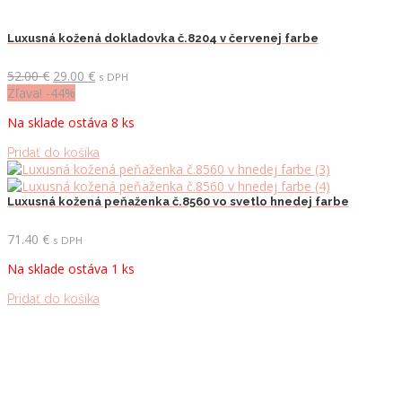
Luxusná kožená dokladovka č.8204 v červenej farbe
Pôvodná
Aktuálna
52.00
€
29.00
€
s DPH
cena
cena
Zľava! -44%
bola:
je:
Na sklade ostáva 8 ks
52.00 €.
29.00 €.
Pridať do košíka
Luxusná kožená peňaženka č.8560 vo svetlo hnedej farbe
71.40
€
s DPH
Na sklade ostáva 1 ks
Pridať do košíka