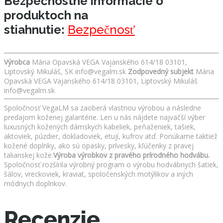
Bezpečnostné informácie o
produktoch na
stiahnutie:
Bezpečnosť
Výrobca
Mária Opavská VEGA Vajanského 614/18 03101,
Liptovský Mikuláš, SK info@vegalm.sk
Zodpovedný subjekt
Mária
Opavská VEGA Vajanského 614/18 03101, Liptovský Mikuláš
info@vegalm.sk
Spoločnosť VegaLM sa zaoberá vlastnou výrobou a následne
predajom koženej galantérie. Len u nás nájdete najväčší výber
luxusných kožených dámskych kabeliek, peňaženiek, tašiek,
aktoviek, púzdier, dokladoviek, etují, kufrov atď. Ponúkame taktiež
kožené doplnky, ako sú opasky, prívesky, kľúčenky z pravej
talianskej kože.
Výroba výrobkov z pravého prírodného hodvábu.
Spoločnosť rozšírila výrobný program o výrobu hodvábnych šatiek,
šálov, vreckoviek, kraviat, spoločenských motýlikov a iných
módnych doplnkov.
Recenzie