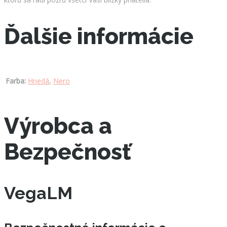
Ďalšie informácie
Farba:
Hnedá
,
Nero
Výrobca a
Bezpečnosť
VegaLM