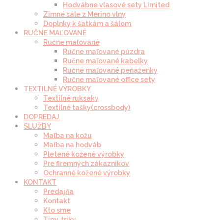
Hodvábne vlasové sety Limited
Zimné šále z Merino vlny
Doplnky k šatkám a šálom
RUČNE MAĽOVANÉ
Ručne maľované
Ručne maľované púzdra
Ručne maľované kabelky
Ručne maľované peňaženky
Ručne maľované office sety
TEXTILNÉ VÝROBKY
Textilné ruksaky
Textilné tašky(crossbody)
DOPREDAJ
SLUŽBY
Maľba na kožu
Maľba na hodváb
Pletené kožené výrobky
Pre firemných zákazníkov
Ochranné kožené výrobky
KONTAKT
Predajňa
Kontakt
Kto sme
Tipy, triky