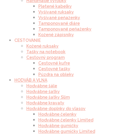
Handmade výrobky
Pletené kabelky
Vyšívané ruksaky
Vyšívané peňaženky
Tamponované diáre
Tamponované peňaženky
Kožené zápisníky
CESTOVANIE
Kožené ruksaky
Tašky na notebook
Cestovný program
Cestovné kufre
Cestovné tašky
Púzdra na obleky
HODVÁB A VLNA
Hodvábne šále
Hodvábne šatky
Hodvábne šatky Slim
Hodvábne kravaty
Hodvábne doplnky do vlasov
Hodvábne čelenky
Hodvábne čelenky Limited
Hodvábne gumičky
Hodvábne gumičky Limited