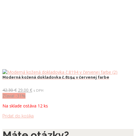
Moderná kožená dokladovka č.8194 v červenej farbe
Pôvodná
Aktuálna
42.30
€
29.00
€
s DPH
cena
cena
Zľava! -31%
bola:
je:
Na sklade ostáva 12 ks
42.30 €.
29.00 €.
Pridať do košíka
Máte otázky?