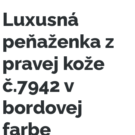
Luxusná
peňaženka z
pravej kože
č.7942 v
bordovej
farbe