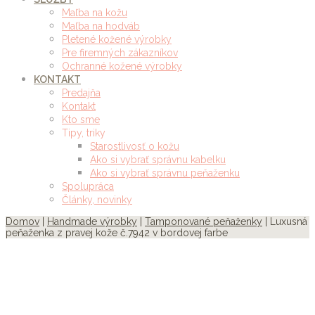
Maľba na kožu
Maľba na hodváb
Pletené kožené výrobky
Pre firemných zákazníkov
Ochranné kožené výrobky
KONTAKT
Predajňa
Kontakt
Kto sme
Tipy, triky
Starostlivosť o kožu
Ako si vybrať správnu kabelku
Ako si vybrať správnu peňaženku
Spolupráca
Články, novinky
Domov
|
Handmade výrobky
|
Tamponované peňaženky
| Luxusná
peňaženka z pravej kože č.7942 v bordovej farbe