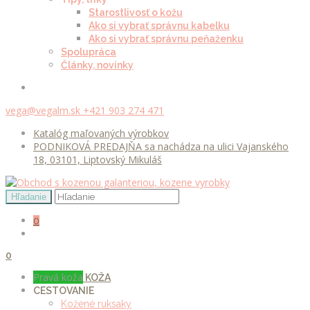
Starostlivosť o kožu
Ako si vybrať správnu kabelku
Ako si vybrať správnu peňaženku
Spolupráca
Články, novinky
vega@vegalm.sk
+421 903 274 471
Katalóg maľovaných výrobkov
PODNIKOVÁ PREDAJŇA sa nachádza na ulici Vajanského
18, 03101, Liptovský Mikuláš
0
0
Pravá koža
KOŽA
CESTOVANIE
Kožené ruksaky