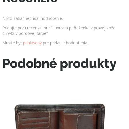
Nikto zatiaľ nepridal hodnotenie.
Pridajte prvú recenziu pre “Luxusná peňaženka z pravej kože
č.7942 v bordovej farbe”
Musíte byť
prihlásený
pre pridanie hodnotenia.
Podobné produkty