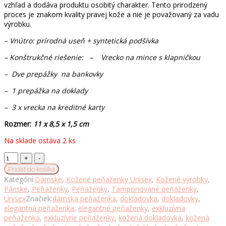
vzhľad a dodáva produktu osobitý charakter. Tento prirodzený
proces je znakom kvality pravej kože a nie je považovaný za vadu
výrobku.
– Vnútro: prírodná useň + syntetická podšívka
– Konštrukčné riešenie: – Vrecko na mince s klapničkou
– Dve prepážky na bankovky
– 1 prepážka na doklady
– 3 x vrecka na kreditné karty
Rozmer:
11 x 8,5 x 1,5 cm
Na sklade ostáva 2 ks
Luxusná
peňaženka
Pridať do košíka
z
Kategórií:
Dámske
,
Kožené peňaženky Unisex
,
Kožené výrobky
,
pravej
Pánske
,
Peňaženky
,
Peňaženky
,
Tamponované peňaženky
,
kože
Unisex
Značiek:
dámska peňaženka
,
dokladovka
,
dokladovky
,
č.7942
elegantná peňaženka
,
elegantné peňaženky
,
exkluzívna
v
peňaženka
,
exkluzívne peňaženky
,
kožená dokladovka
,
kožená
bordovej