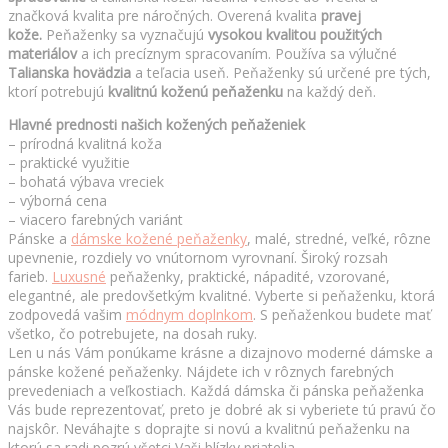
značková kvalita pre náročných. Overená kvalita
pravej
kože.
Peňaženky sa vyznačujú
vysokou kvalitou použitých
materiálov
a ich precíznym spracovaním. Používa sa výlučné
Talianska hovädzia
a teľacia useň. Peňaženky sú určené pre tých,
ktorí potrebujú
kvalitnú
koženú peňaženku
na každý deň.
Hlavné prednosti našich kožených peňaženiek
– prírodná kvalitná koža
– praktické využitie
– bohatá výbava vreciek
– výborná cena
– viacero farebných variánt
Pánske a
dámske kožené peňaženky
,
malé, stredné, veľké, rôzne
upevnenie, rozdiely vo vnútornom vyrovnaní. Široký rozsah
farieb.
Luxusné
peňaženky, praktické, nápadité, vzorované,
elegantné, ale predovšetkým kvalitné. Vyberte si peňaženku, ktorá
zodpovedá vašim
módnym doplnkom
. S peňaženkou budete mať
všetko, čo potrebujete, na dosah ruky.
Len u nás Vám ponúkame krásne a dizajnovo moderné dámske a
pánske kožené peňaženky. Nájdete ich v rôznych farebných
prevedeniach a veľkostiach. Každá dámska či pánska peňaženka
Vás bude reprezentovať, preto je dobré ak si vyberiete tú pravú čo
najskôr. Neváhajte s doprajte si novú a kvalitnú peňaženku na
ktorú sa radi pozrú všetci Vaši blízky priatelia.