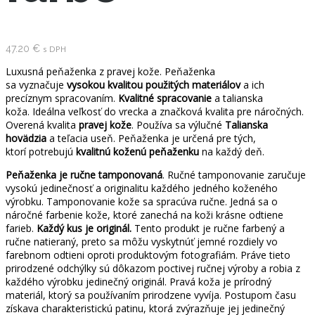
47.20
€
s DPH
Luxusná peňaženka z pravej kože. Peňaženka
sa vyznačuje
vysokou kvalitou použitých materiálov
a ich
precíznym spracovaním.
Kvalitné spracovanie
a talianska
koža. Ideálna veľkosť do vrecka a značková kvalita pre náročných.
Overená kvalita
pravej kože
. Používa sa výlučné
Talianska
hovädzia
a teľacia useň. Peňaženka je určená pre tých,
ktorí potrebujú
kvalitnú
koženú peňaženku
na každý deň.
Peňaženka je ručne tamponovaná
. Ručné tamponovanie zaručuje
vysokú jedinečnosť a originalitu každého jedného koženého
výrobku. Tamponovanie kože sa spracúva ručne. Jedná sa o
náročné farbenie kože, ktoré zanechá na koži krásne odtiene
farieb.
Každý kus je originál.
Tento produkt je ručne farbený a
ručne natieraný, preto sa môžu vyskytnúť jemné rozdiely vo
farebnom odtieni oproti produktovým fotografiám. Práve tieto
prirodzené odchýlky sú dôkazom poctivej ručnej výroby a robia z
každého výrobku jedinečný originál. Pravá koža je prírodný
materiál, ktorý sa používaním prirodzene vyvíja. Postupom času
získava charakteristickú patinu, ktorá zvýrazňuje jej jedinečný