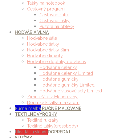
Tašky na notebook
Cestovný program
Cestovné kufre
Cestovné tašky
Púzdra na obleky
HODVÁB A VLNA
Hodvábne šále
Hodvábne šatky
Hodvábne šatky Slim
Hodvábne kravaty
Hodvábne doplnky do vlasov
Hodvábne čelenky
Hodvábne čelenky Limited
Hodvábne gumičky
Hodvábne gumičky Limited
Hodvábne vlasové sety Limited
Zimné šále z Merino vlny
Doplnky k šatkám a šálom
Ručná maľba
RUČNE MAĽOVANÉ
TEXTILNÉ VÝROBKY
Textilné ruksaky
Textilné tašky(crossbody)
Likvidácia skladu
DOPREDAJ
SLUŽBY