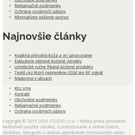
Reklamačné podmienky
Ochrana osobných údajov
Alternatívne riešenie sporov
Najnovšie články
Kvalitná prírodná koža a jej spracovanie
Exkluzívne pletené kožené výrobky
Umelecké ručne frkané kožené produkty
Textil cez ktorý neprenikne GSM ani RF signál
Madonna v uliciach
Kto sme
Kontakt
Obchodné podmienky
Reklamačné podmienky
Ochrana osobných údajov
Copyright © 2015 ODIS STUDIO s.r.o. / Všetky práva vyhradené.
Akékoľvek použitie obsahu, rozmnožovanie a šírenie textov,
obrázkov, fotografií či ukážok akýmkoľvek mechanickým alebo