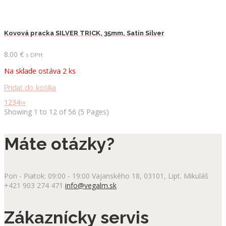
Kovová pracka SILVER TRICK, 35mm, Satin Silver
8.00
€
s DPH
Na sklade ostáva 2 ks
Pridať do košíka
1
2
3
4
›
»
Showing 1 to 12 of 56 (5 Pages)
Máte otázky?
Pon - Piatok: 09:00 - 19:00
Vajanského 18, 03101, Lipt. Mikuláš
+421 903 274 471
info@vegalm.sk
Zákaznícky servis