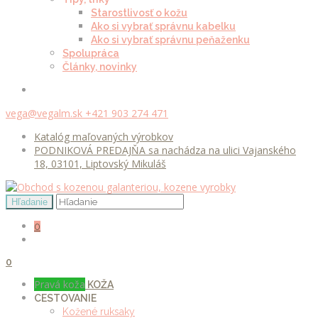
Starostlivosť o kožu
Ako si vybrať správnu kabelku
Ako si vybrať správnu peňaženku
Spolupráca
Články, novinky
vega@vegalm.sk
+421 903 274 471
Katalóg maľovaných výrobkov
PODNIKOVÁ PREDAJŇA sa nachádza na ulici Vajanského
18, 03101, Liptovský Mikuláš
0
0
Pravá koža
KOŽA
CESTOVANIE
Kožené ruksaky