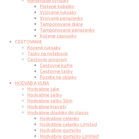
Handmade výrobky
Pletené kabelky
Vyšívané ruksaky
Vyšívané peňaženky
Tamponované diáre
Tamponované peňaženky
Kožené zápisníky
CESTOVANIE
Kožené ruksaky
Tašky na notebook
Cestovný program
Cestovné kufre
Cestovné tašky
Púzdra na obleky
HODVÁB A VLNA
Hodvábne šále
Hodvábne šatky
Hodvábne šatky Slim
Hodvábne kravaty
Hodvábne doplnky do vlasov
Hodvábne čelenky
Hodvábne čelenky Limited
Hodvábne gumičky
Hodvábne gumičky Limited