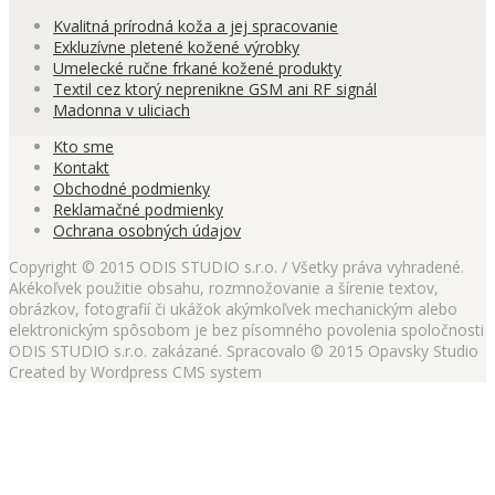
Kvalitná prírodná koža a jej spracovanie
Exkluzívne pletené kožené výrobky
Umelecké ručne frkané kožené produkty
Textil cez ktorý neprenikne GSM ani RF signál
Madonna v uliciach
Kto sme
Kontakt
Obchodné podmienky
Reklamačné podmienky
Ochrana osobných údajov
Copyright © 2015 ODIS STUDIO s.r.o. / Všetky práva vyhradené.
Akékoľvek použitie obsahu, rozmnožovanie a šírenie textov,
obrázkov, fotografií či ukážok akýmkoľvek mechanickým alebo
elektronickým spôsobom je bez písomného povolenia spoločnosti
ODIS STUDIO s.r.o. zakázané. Spracovalo © 2015 Opavsky Studio
Created by Wordpress CMS system