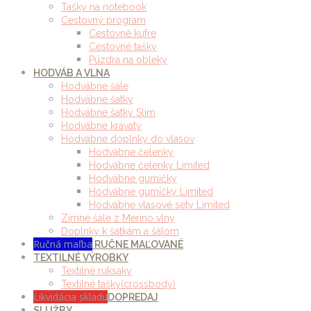
Tašky na notebook
Cestovný program
Cestovné kufre
Cestovné tašky
Púzdra na obleky
HODVÁB A VLNA
Hodvábne šále
Hodvábne šatky
Hodvábne šatky Slim
Hodvábne kravaty
Hodvábne doplnky do vlasov
Hodvábne čelenky
Hodvábne čelenky Limited
Hodvábne gumičky
Hodvábne gumičky Limited
Hodvábne vlasové sety Limited
Zimné šále z Merino vlny
Doplnky k šatkám a šálom
Ručná maľba
RUČNE MAĽOVANÉ
TEXTILNÉ VÝROBKY
Textilné ruksaky
Textilné tašky(crossbody)
Likvidácia skladu
DOPREDAJ
SLUŽBY