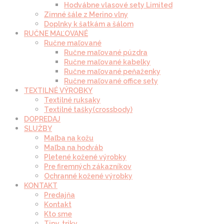
Hodvábne vlasové sety Limited
Zimné šále z Merino vlny
Doplnky k šatkám a šálom
RUČNE MAĽOVANÉ
Ručne maľované
Ručne maľované púzdra
Ručne maľované kabelky
Ručne maľované peňaženky
Ručne maľované office sety
TEXTILNÉ VÝROBKY
Textilné ruksaky
Textilné tašky(crossbody)
DOPREDAJ
SLUŽBY
Maľba na kožu
Maľba na hodváb
Pletené kožené výrobky
Pre firemných zákazníkov
Ochranné kožené výrobky
KONTAKT
Predajňa
Kontakt
Kto sme
Tipy, triky