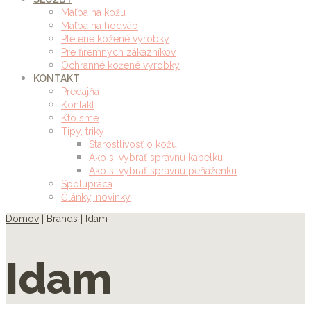
Maľba na kožu
Maľba na hodváb
Pletené kožené výrobky
Pre firemných zákazníkov
Ochranné kožené výrobky
KONTAKT
Predajňa
Kontakt
Kto sme
Tipy, triky
Starostlivosť o kožu
Ako si vybrať správnu kabelku
Ako si vybrať správnu peňaženku
Spolupráca
Články, novinky
Domov
| Brands | Idam
Idam