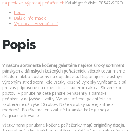
na peniaze
,
výpredaj peňaženiek
Katalógové číslo:
P8542-SCRO
Popis
Ďalšie informácie
Výrobca a Bezpečnosť
Popis
V našom sortimente koženej galantérie nájdete široký sortiment
pánskych a dámskych kožených peňaženiek.
Všetok tovar máme
skladom alebo dostuoný na objednávku. Disponujeme vlastným
výrobným strediskom, kde všetky kožené výrobky vyrábame, a sú
pre vás pripravené na expedíciu tak kurierom ako aj Slovenskou
poštou. V ponuke nájdete pánske peňaženky a dámske
peňaženky najvyššej kvality. Výrobe koženej galantérie sa
zaoberáme už vyše 20 rokov. Naše výrobky sú elegantné a
moderné. Používame len kvalitné talianske kože (usne) a
švajčiarske kovanie.
Všetky nami ponúkané kožené peňaženky majú
originálny dizajn
.
Sú vyrobené z kvalitných materiálov a každá pánska alebo dámska