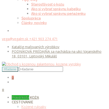
Starostlivosť o kožu
Ako si vybrať správnu kabelku
Ako si vybrať správnu peňaženku
Spolupráca
Články, novinky
vega@vegalm.sk
+421 903 274 471
Katalóg maľovaných výrobkov
PODNIKOVÁ PREDAJŇA sa nachádza na ulici Vajanského
18, 03101, Liptovský Mikuláš
0
0
Pravá koža
KOŽA
CESTOVANIE
Kožené ruksaky