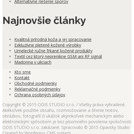
Alternatívne riešenie sporov
Najnovšie články
Kvalitná prírodná koža a jej spracovanie
Exkluzívne pletené kožené výrobky
Umelecké ručne frkané kožené produkty
Textil cez ktorý neprenikne GSM ani RF signál
Madonna v uliciach
Kto sme
Kontakt
Obchodné podmienky
Reklamačné podmienky
Ochrana osobných údajov
Copyright © 2015 ODIS STUDIO s.r.o. / Všetky práva vyhradené.
Akékoľvek použitie obsahu, rozmnožovanie a šírenie textov,
obrázkov, fotografií či ukážok akýmkoľvek mechanickým alebo
elektronickým spôsobom je bez písomného povolenia spoločnosti
ODIS STUDIO s.r.o. zakázané. Spracovalo © 2015 Opavsky Studio
Created by Wordpress CMS system