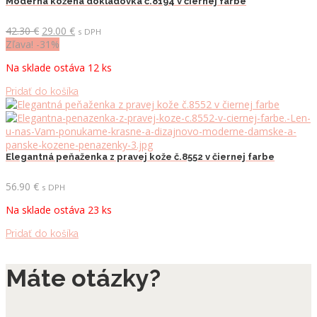
Moderná kožená dokladovka č.8194 v čiernej farbe
Pôvodná
Aktuálna
42.30
€
29.00
€
s DPH
cena
cena
Zľava! -31%
bola:
je:
Na sklade ostáva 12 ks
42.30 €.
29.00 €.
Pridať do košíka
Elegantná peňaženka z pravej kože č.8552 v čiernej farbe
56.90
€
s DPH
Na sklade ostáva 23 ks
Pridať do košíka
Máte otázky?