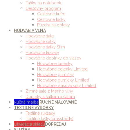
Tašky na notebook
Cestovný program
Cestovné kufre
Cestovné tašky
Púzdra na obleky
HODVÁB A VLNA
Hodvábne šále
Hodvábne šatky
Hodvábne šatky Slim
Hodvábne kravaty
Hodvábne doplnky do vlasov
Hodvábne čelenky
Hodvábne čelenky Limited
Hodvábne gumičky
Hodvábne gumičky Limited
Hodvábne vlasové sety Limited
Zimné šále z Merino vlny
Doplnky k šatkám a šálom
Ručná maľba
RUČNE MAĽOVANÉ
TEXTILNÉ VÝROBKY
Textilné ruksaky
Textilné tašky(crossbody)
Likvidácia skladu
DOPREDAJ
SLUŽBY