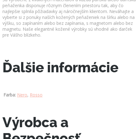
peňaženka disponuje rôznym členením priestoru tak, aby čo
najlepšie splnila pôžiadavky aj náročnejším klientom. Neváhajte a
vyberte si z ponuky naších kožených peňaženiek na šírku alebo na
výšku, so zapínaním alebo bez zapínania, s magnetom alebo bez
magnetu. Naše elegantné kožené výrobky sú vhodné ako darček
pre Vášho blízkeho.
Ďalšie informácie
Farba:
Nero
,
Rosso
Výrobca a
Bezpečnosť