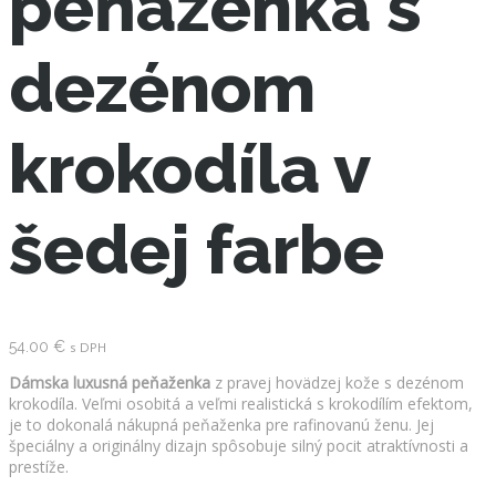
peňaženka s
dezénom
krokodíla v
šedej farbe
54.00
€
s DPH
Dámska luxusná peňaženka
z pravej hovädzej kože s dezénom
krokodíla. Veľmi osobitá a veľmi realistická s krokodílím efektom,
je to dokonalá nákupná peňaženka pre rafinovanú ženu. Jej
špeciálny a originálny dizajn spôsobuje silný pocit atraktívnosti a
prestíže.