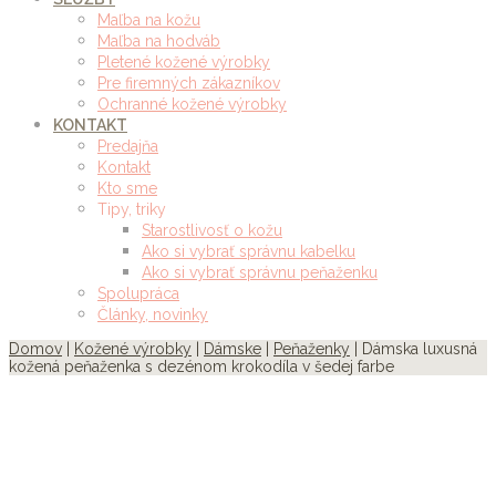
Maľba na kožu
Maľba na hodváb
Pletené kožené výrobky
Pre firemných zákazníkov
Ochranné kožené výrobky
KONTAKT
Predajňa
Kontakt
Kto sme
Tipy, triky
Starostlivosť o kožu
Ako si vybrať správnu kabelku
Ako si vybrať správnu peňaženku
Spolupráca
Články, novinky
Domov
|
Kožené výrobky
|
Dámske
|
Peňaženky
| Dámska luxusná
kožená peňaženka s dezénom krokodíla v šedej farbe