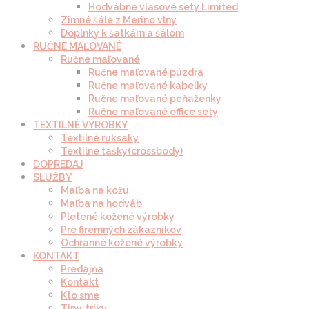
Hodvábne vlasové sety Limited
Zimné šále z Merino vlny
Doplnky k šatkám a šálom
RUČNE MAĽOVANÉ
Ručne maľované
Ručne maľované púzdra
Ručne maľované kabelky
Ručne maľované peňaženky
Ručne maľované office sety
TEXTILNÉ VÝROBKY
Textilné ruksaky
Textilné tašky(crossbody)
DOPREDAJ
SLUŽBY
Maľba na kožu
Maľba na hodváb
Pletené kožené výrobky
Pre firemných zákazníkov
Ochranné kožené výrobky
KONTAKT
Predajňa
Kontakt
Kto sme
Tipy, triky