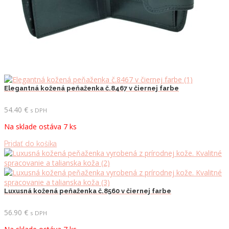
Elegantná kožená peňaženka č.8467 v čiernej farbe
54.40
€
s DPH
Na sklade ostáva 7 ks
Pridať do košíka
Luxusná kožená peňaženka č.8560 v čiernej farbe
56.90
€
s DPH