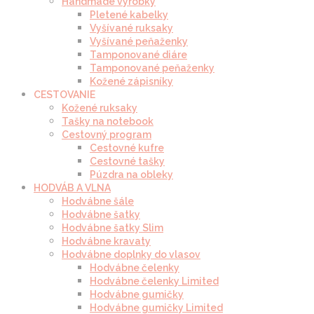
Handmade výrobky
Pletené kabelky
Vyšívané ruksaky
Vyšívané peňaženky
Tamponované diáre
Tamponované peňaženky
Kožené zápisníky
CESTOVANIE
Kožené ruksaky
Tašky na notebook
Cestovný program
Cestovné kufre
Cestovné tašky
Púzdra na obleky
HODVÁB A VLNA
Hodvábne šále
Hodvábne šatky
Hodvábne šatky Slim
Hodvábne kravaty
Hodvábne doplnky do vlasov
Hodvábne čelenky
Hodvábne čelenky Limited
Hodvábne gumičky
Hodvábne gumičky Limited