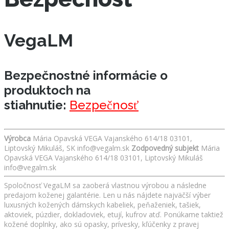
VegaLM
Bezpečnostné informácie o
produktoch na
stiahnutie:
Bezpečnosť
Výrobca
Mária Opavská VEGA Vajanského 614/18 03101,
Liptovský Mikuláš, SK info@vegalm.sk
Zodpovedný subjekt
Mária
Opavská VEGA Vajanského 614/18 03101, Liptovský Mikuláš
info@vegalm.sk
Spoločnosť VegaLM sa zaoberá vlastnou výrobou a následne
predajom koženej galantérie. Len u nás nájdete najväčší výber
luxusných kožených dámskych kabeliek, peňaženiek, tašiek,
aktoviek, púzdier, dokladoviek, etují, kufrov atď. Ponúkame taktiež
kožené doplnky, ako sú opasky, prívesky, kľúčenky z pravej