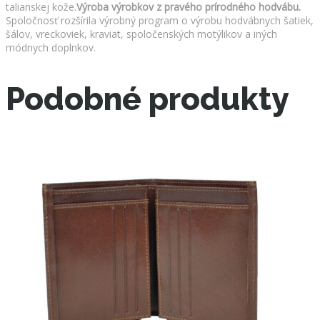
talianskej kože.
Výroba výrobkov z pravého prírodného hodvábu.
Spoločnosť rozšírila výrobný program o výrobu hodvábnych šatiek,
šálov, vreckoviek, kraviat, spoločenských motýlikov a iných
módnych doplnkov.
Podobné produkty