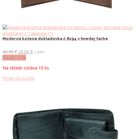
Moderná kožená dokladovka č.8194 v hnedej farbe
Pôvodná
Aktuálna
42.30
€
29.00
€
s DPH
cena
cena
Zľava! -31%
bola:
je:
Na sklade ostáva 10 ks
42.30 €.
29.00 €.
Pridať do košíka