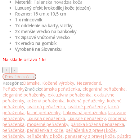
Materiál:
Talianska hovädzia koža
Luxusný efekt krokodílej kože (dezén)
Rozmer: 16 cm x 10,5 cm
1 x mincovník
7x oddelenie na karty, vizitky
2x menšie vrecko na bankovky
1x zipsové vnútorné vrecko
1x vrecko na gombík
Vyrobené na Slovensku
Na sklade ostáva 1 ks
Dámska
luxusná
Pridať do košíka
kožená
Kategórie:
Dámske
,
Kožené výrobky
,
Nezaradené
,
peňaženka
Peňaženky
Značiek:
dámska peňaženka
,
elegantná peňaženka
,
s
elegantné peňaženky
,
exkluzívna peňaženka
,
exkluzívne
dezénom
peňaženky
,
kožená peňaženka
,
kožená peňaženky
,
kožené
krokodíla
peňaženky
,
kvalitná peňaženka
,
kvalitné peňaženky
,
lacná
v
peňaženka
,
lacné peňaženky
,
Lakovaná peňaženka
,
lakované
šedej
peňaženky
,
luxusná peňaženka
,
luxusné peňaženky
,
moderná
farbe
peňaženka
,
moderné peňaženky
,
pánska kožená peňaženka
,
množstvo
peňaženka
,
peňaženka z kože
,
peňaženka z pravej kože
,
peňaženky
,
peňaženky z kože
,
peňaženky z pravej kože
,
púzdro