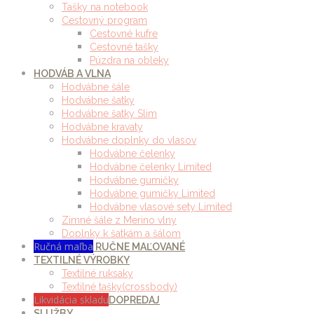
Tašky na notebook
Cestovný program
Cestovné kufre
Cestovné tašky
Púzdra na obleky
HODVÁB A VLNA
Hodvábne šále
Hodvábne šatky
Hodvábne šatky Slim
Hodvábne kravaty
Hodvábne doplnky do vlasov
Hodvábne čelenky
Hodvábne čelenky Limited
Hodvábne gumičky
Hodvábne gumičky Limited
Hodvábne vlasové sety Limited
Zimné šále z Merino vlny
Doplnky k šatkám a šálom
Ručná maľba
RUČNE MAĽOVANÉ
TEXTILNÉ VÝROBKY
Textilné ruksaky
Textilné tašky(crossbody)
Likvidácia skladu
DOPREDAJ
SLUŽBY