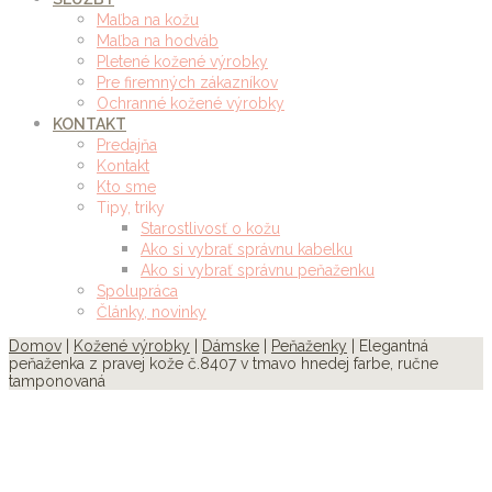
Maľba na kožu
Maľba na hodváb
Pletené kožené výrobky
Pre firemných zákazníkov
Ochranné kožené výrobky
KONTAKT
Predajňa
Kontakt
Kto sme
Tipy, triky
Starostlivosť o kožu
Ako si vybrať správnu kabelku
Ako si vybrať správnu peňaženku
Spolupráca
Články, novinky
Domov
|
Kožené výrobky
|
Dámske
|
Peňaženky
| Elegantná
peňaženka z pravej kože č.8407 v tmavo hnedej farbe, ručne
tamponovaná