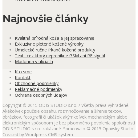
Najnovšie články
Kvalitná prírodná koža a jej spracovanie
Exkluzívne pletené kožené výrobky
Umelecké ručne frkané kožené produkty
Textil cez ktorý neprenikne GSM ani RF signál
Madonna v uliciach
Kto sme
Kontakt
Obchodné podmienky
Reklamačné podmienky
Ochrana osobných údajov
Copyright © 2015 ODIS STUDIO s.r.o. / Všetky práva vyhradené.
Akékoľvek použitie obsahu, rozmnožovanie a šírenie textov,
obrázkov, fotografií či ukážok akýmkoľvek mechanickým alebo
elektronickým spôsobom je bez písomného povolenia spoločnosti
ODIS STUDIO s.r.o. zakázané. Spracovalo © 2015 Opavsky Studio
Created by Wordpress CMS system