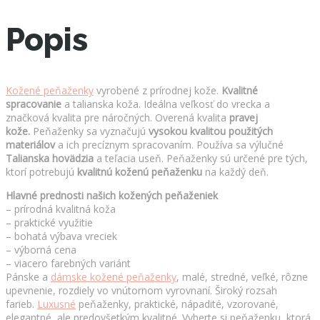
Popis
Kožené peňaženky
vyrobené z prírodnej kože.
Kvalitné
spracovanie
a talianska koža. Ideálna veľkosť do vrecka a
značková kvalita pre náročných. Overená kvalita
pravej
kože.
Peňaženky sa vyznačujú
vysokou kvalitou použitých
materiálov
a ich precíznym spracovaním. Používa sa výlučné
Talianska hovädzia
a teľacia useň. Peňaženky sú určené pre tých,
ktorí potrebujú
kvalitnú
koženú peňaženku
na každý deň.
Hlavné prednosti našich kožených peňaženiek
– prírodná kvalitná koža
– praktické využitie
– bohatá výbava vreciek
– výborná cena
– viacero farebných variánt
Pánske a
dámske kožené peňaženky
,
malé, stredné, veľké, rôzne
upevnenie, rozdiely vo vnútornom vyrovnaní. Široký rozsah
farieb.
Luxusné
peňaženky, praktické, nápadité, vzorované,
elegantné, ale predovšetkým kvalitné. Vyberte si peňaženku, ktorá