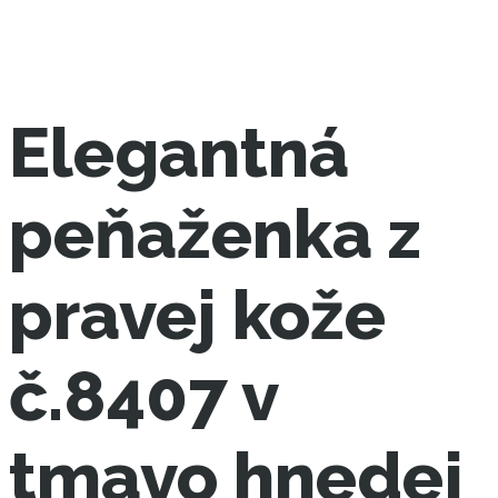
Elegantná
peňaženka z
pravej kože
č.8407 v
tmavo hnedej