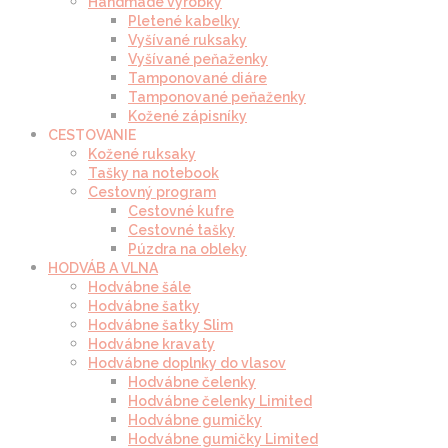
Handmade výrobky
Pletené kabelky
Vyšívané ruksaky
Vyšívané peňaženky
Tamponované diáre
Tamponované peňaženky
Kožené zápisníky
CESTOVANIE
Kožené ruksaky
Tašky na notebook
Cestovný program
Cestovné kufre
Cestovné tašky
Púzdra na obleky
HODVÁB A VLNA
Hodvábne šále
Hodvábne šatky
Hodvábne šatky Slim
Hodvábne kravaty
Hodvábne doplnky do vlasov
Hodvábne čelenky
Hodvábne čelenky Limited
Hodvábne gumičky
Hodvábne gumičky Limited