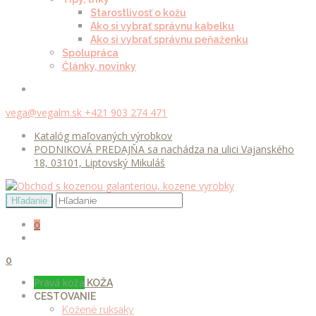
Starostlivosť o kožu
Ako si vybrať správnu kabelku
Ako si vybrať správnu peňaženku
Spolupráca
Články, novinky
vega@vegalm.sk
+421 903 274 471
Katalóg maľovaných výrobkov
PODNIKOVÁ PREDAJŇA sa nachádza na ulici Vajanského
18, 03101, Liptovský Mikuláš
0
0
Pravá koža
KOŽA
CESTOVANIE
Kožené ruksaky