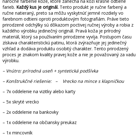
náročné farbenie kože, ktoré zanechá na koži krásne odtiene
farieb.
Každý kus je originál.
Tento produkt je ručne farbený a
ručne natieraný, preto sa môžu vyskytnúť jemné rozdiely vo
farebnom odtieni oproti produktovým fotografiám. Práve tieto
prirodzené odchýlky sú dôkazom poctivej ručnej výroby a robia z
každého výrobku jedinečný originál. Pravá koža je prírodný
materiál, ktorý sa používaním prirodzene vyvíja. Postupom času
získava charakteristickú patinu, ktorá zvýrazňuje jej jedinečný
vzhľad a dodáva produktu osobitý charakter. Tento prirodzený
proces je znakom kvality pravej kože a nie je považovaný za vadu
výrobku.
– Vnútro: prírodná useň + syntetická podšívka
– Konštrukčné riešenie: – Vrecko na mince s klapničkou
– 7x oddelenie na vizitky alebo karty
– 5x skryté vrecko
– 2x oddelenie na bankovky
– 1x oddelenie na občiansky preukaz
– 1x mincovník