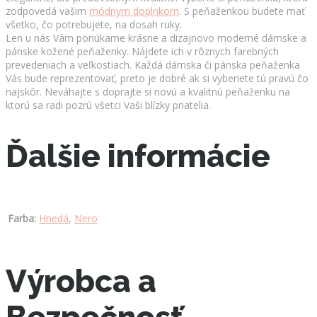
zodpovedá vašim
módnym doplnkom
. S peňaženkou budete mať
všetko, čo potrebujete, na dosah ruky.
Len u nás Vám ponúkame krásne a dizajnovo moderné dámske a
pánske kožené peňaženky. Nájdete ich v rôznych farebných
prevedeniach a veľkostiach. Každá dámska či pánska peňaženka
Vás bude reprezentovať, preto je dobré ak si vyberiete tú pravú čo
najskôr. Neváhajte s doprajte si novú a kvalitnú peňaženku na
ktorú sa radi pozrú všetci Vaši blízky priatelia.
Ďalšie informácie
Farba:
Hnedá
,
Nero
Výrobca a