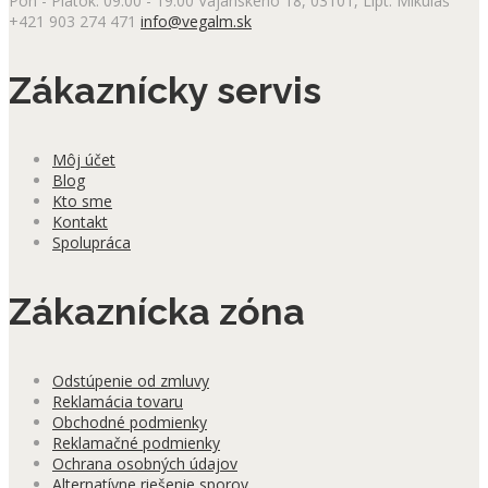
Pon - Piatok: 09:00 - 19:00
Vajanského 18, 03101, Lipt. Mikuláš
+421 903 274 471
info@vegalm.sk
Zákaznícky servis
Môj účet
Blog
Kto sme
Kontakt
Spolupráca
Zákaznícka zóna
Odstúpenie od zmluvy
Reklamácia tovaru
Obchodné podmienky
Reklamačné podmienky
Ochrana osobných údajov
Alternatívne riešenie sporov