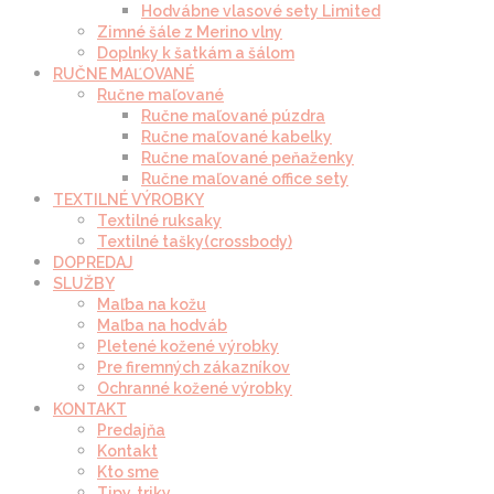
Hodvábne vlasové sety Limited
Zimné šále z Merino vlny
Doplnky k šatkám a šálom
RUČNE MAĽOVANÉ
Ručne maľované
Ručne maľované púzdra
Ručne maľované kabelky
Ručne maľované peňaženky
Ručne maľované office sety
TEXTILNÉ VÝROBKY
Textilné ruksaky
Textilné tašky(crossbody)
DOPREDAJ
SLUŽBY
Maľba na kožu
Maľba na hodváb
Pletené kožené výrobky
Pre firemných zákazníkov
Ochranné kožené výrobky
KONTAKT
Predajňa
Kontakt
Kto sme
Tipy, triky