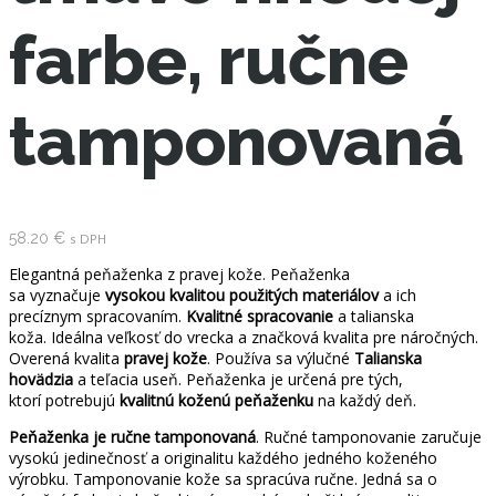
farbe, ručne
tamponovaná
58.20
€
s DPH
Elegantná peňaženka z pravej kože. Peňaženka
sa vyznačuje
vysokou kvalitou použitých materiálov
a ich
precíznym spracovaním.
Kvalitné spracovanie
a talianska
koža. Ideálna veľkosť do vrecka a značková kvalita pre náročných.
Overená kvalita
pravej kože
. Používa sa výlučné
Talianska
hovädzia
a teľacia useň. Peňaženka je určená pre tých,
ktorí potrebujú
kvalitnú
koženú peňaženku
na každý deň.
Peňaženka je ručne tamponovaná
. Ručné tamponovanie zaručuje
vysokú jedinečnosť a originalitu každého jedného koženého
výrobku. Tamponovanie kože sa spracúva ručne. Jedná sa o