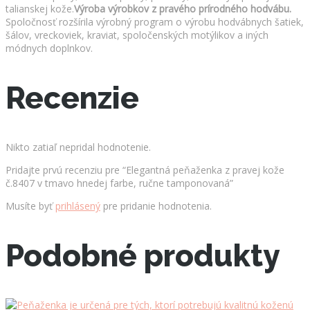
talianskej kože.
Výroba výrobkov z pravého prírodného hodvábu.
Spoločnosť rozšírila výrobný program o výrobu hodvábnych šatiek,
šálov, vreckoviek, kraviat, spoločenských motýlikov a iných
módnych doplnkov.
Recenzie
Nikto zatiaľ nepridal hodnotenie.
Pridajte prvú recenziu pre “Elegantná peňaženka z pravej kože
č.8407 v tmavo hnedej farbe, ručne tamponovaná”
Musíte byť
prihlásený
pre pridanie hodnotenia.
Podobné produkty