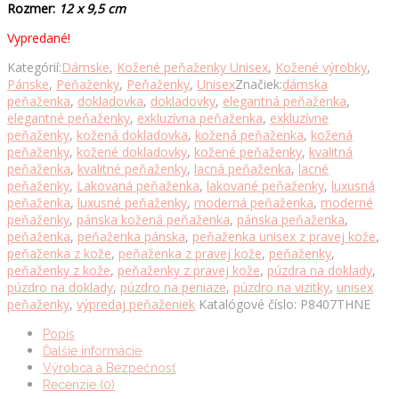
Rozmer:
12 x 9,5 cm
Vypredané!
Kategórií:
Dámske
,
Kožené peňaženky Unisex
,
Kožené výrobky
,
Pánske
,
Peňaženky
,
Peňaženky
,
Unisex
Značiek:
dámska
peňaženka
,
dokladovka
,
dokladovky
,
elegantná peňaženka
,
elegantné peňaženky
,
exkluzívna peňaženka
,
exkluzívne
peňaženky
,
kožená dokladovka
,
kožená peňaženka
,
kožená
peňaženky
,
kožené dokladovky
,
kožené peňaženky
,
kvalitná
peňaženka
,
kvalitné peňaženky
,
lacná peňaženka
,
lacné
peňaženky
,
Lakovaná peňaženka
,
lakované peňaženky
,
luxusná
peňaženka
,
luxusné peňaženky
,
moderná peňaženka
,
moderné
peňaženky
,
pánska kožená peňaženka
,
pánska peňaženka
,
peňaženka
,
peňaženka pánska
,
peňaženka unisex z pravej kože
,
peňaženka z kože
,
peňaženka z pravej kože
,
peňaženky
,
peňaženky z kože
,
peňaženky z pravej kože
,
púzdra na doklady
,
púzdro na doklady
,
púzdro na peniaze
,
púzdro na vizitky
,
unisex
peňaženky
,
výpredaj peňaženiek
Katalógové číslo:
P8407THNE
Popis
Ďalšie informácie
Výrobca a Bezpečnosť
Recenzie (0)