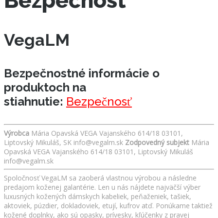
Bezpečnosť
VegaLM
Bezpečnostné informácie o
produktoch na
stiahnutie:
Bezpečnosť
Výrobca
Mária Opavská VEGA Vajanského 614/18 03101,
Liptovský Mikuláš, SK info@vegalm.sk
Zodpovedný subjekt
Mária
Opavská VEGA Vajanského 614/18 03101, Liptovský Mikuláš
info@vegalm.sk
Spoločnosť VegaLM sa zaoberá vlastnou výrobou a následne
predajom koženej galantérie. Len u nás nájdete najväčší výber
luxusných kožených dámskych kabeliek, peňaženiek, tašiek,
aktoviek, púzdier, dokladoviek, etují, kufrov atď. Ponúkame taktiež
kožené doplnky, ako sú opasky, prívesky, kľúčenky z pravej