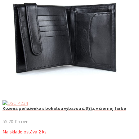
Kožená peňaženka s bohatou výbavou č.8334 v čiernej farbe
55.70
€
s DPH
Na sklade ostáva 2 ks