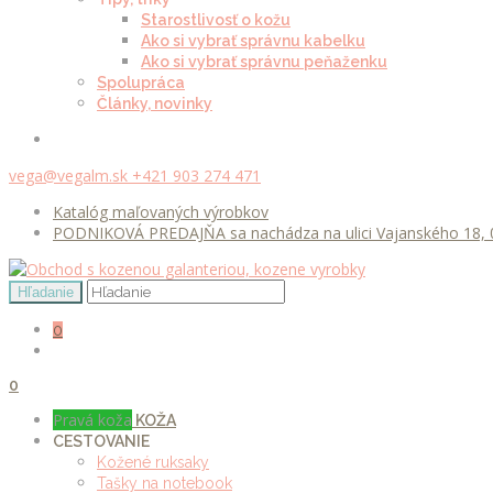
Starostlivosť o kožu
Ako si vybrať správnu kabelku
Ako si vybrať správnu peňaženku
Spolupráca
Články, novinky
vega@vegalm.sk
+421 903 274 471
Katalóg maľovaných výrobkov
PODNIKOVÁ PREDAJŇA sa nachádza na ulici Vajanského 18, 0
0
0
Pravá koža
KOŽA
CESTOVANIE
Kožené ruksaky
Tašky na notebook