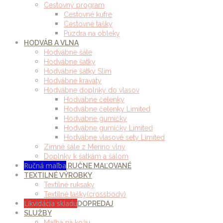
Cestovný program
Cestovné kufre
Cestovné tašky
Púzdra na obleky
HODVÁB A VLNA
Hodvábne šále
Hodvábne šatky
Hodvábne šatky Slim
Hodvábne kravaty
Hodvábne doplnky do vlasov
Hodvábne čelenky
Hodvábne čelenky Limited
Hodvábne gumičky
Hodvábne gumičky Limited
Hodvábne vlasové sety Limited
Zimné šále z Merino vlny
Doplnky k šatkám a šálom
Ručná maľba
RUČNE MAĽOVANÉ
TEXTILNÉ VÝROBKY
Textilné ruksaky
Textilné tašky(crossbody)
Likvidácia skladu
DOPREDAJ
SLUŽBY
Maľba na kožu