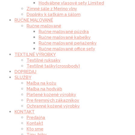
Hodvábne vlasové sety Limited
Zimné šále z Merino vlny
Doplnky k šatkám a šálom
RUČNE MAĽOVANÉ
Ručne maľované
Ručne maľované púzdra
Ručne maľované kabelky
Ručne maľované peňaženky
Ručne maľované office sety
TEXTILNÉ VÝROBKY
Textilné ruksaky
Textilné tašky(crossbody)
DOPREDAJ
SLUŽBY
Maľba na kožu
Maľba na hodváb
Pletené kožené výrobky
Pre firemných zákazníkov
Ochranné kožené výrobky
KONTAKT
Predajňa
Kontakt
Kto sme
Tipy, triky